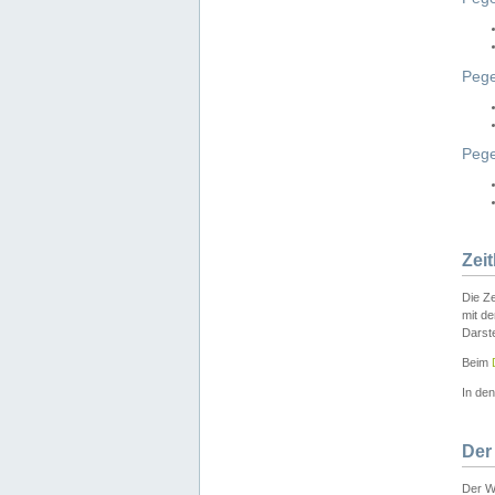
Pege
Peg
Zei
Die Ze
mit d
Darst
Beim
In de
Der
Der W