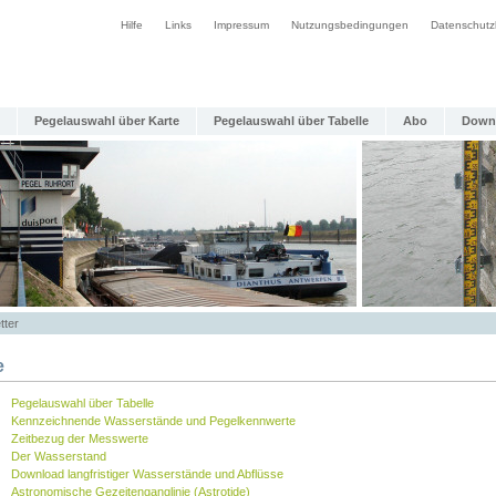
Hilfe
Links
Impressum
Nutzungsbedingungen
Datenschutz
Pegelauswahl über Karte
Pegelauswahl über Tabelle
Abo
Down
tter
e
Pegelauswahl über Tabelle
Kennzeichnende Wasserstände und Pegelkennwerte
Zeitbezug der Messwerte
Der Wasserstand
Download langfristiger Wasserstände und Abflüsse
Astronomische Gezeitenganglinie (Astrotide)