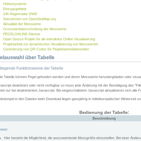
Höhensysteme
Einzugsgebiete
24h Regenradar DWD
Seezeichen von OpenSeaMap.org
Aktualität der Messwerte
Grenzwertüberschreitung der Messwerte
PEGELONLINE-Dienste
Open Source Projekt für die interaktive Online Visualisierung
Projektarbeit zur dynamischen Visualisierung von Messwerten
Generierung von QR-Codes für Pegelstammdatenseiten
elauswahl über Tabelle
legende Funktionsweise der Tabelle
die Tabelle können Pegel gefunden werden und deren Messwerte heruntergeladen oder visuali
vascript deaktiviert oder nicht verfügbar so muss jede Änderung mit der Bestätigung des "Filt
int nur bei deaktiviertem Javascript. Bei eingeschaltetem Javascript aktualisieren sich alle 
itstempel in den Dateien beim Download liegen ganzjährig in mitteleuropäischer Winterzeit vo
Bedienung der Tabelle:
Beschreibung
meter
Hier besteht die Möglichkeit, die auszuwertende Messgröße einzustellen. Bei einer Ände