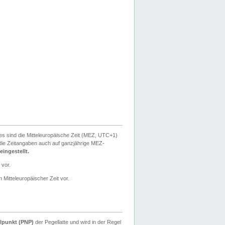
ies sind die Mitteleuropäische Zeit (MEZ, UTC+1)
ie Zeitangaben auch auf ganzjährige MEZ-
ingestellt.
 vor.
 Mitteleuropäischer Zeit vor.
lpunkt (PNP)
der Pegellatte und wird in der Regel