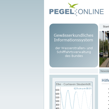
Start
Newsle
Hilf
Elbe - Cuxhaven Steubenhöft