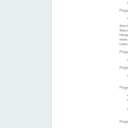
Pege
Sind 
Wasser
Hänge
treten
Unter
Pege
Pege
Pege
Pege