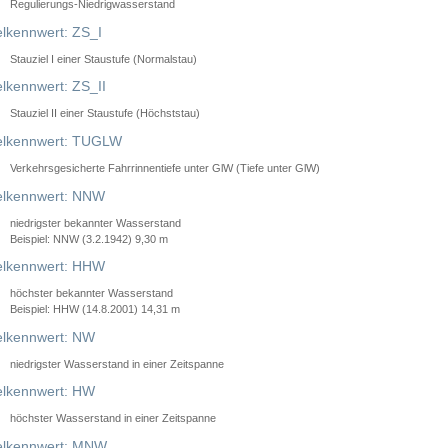
Regulierungs-Niedrigwasserstand
lkennwert: ZS_I
Stauziel I einer Staustufe (Normalstau)
lkennwert: ZS_II
Stauziel II einer Staustufe (Höchststau)
elkennwert: TUGLW
Verkehrsgesicherte Fahrrinnentiefe unter GlW (Tiefe unter GlW)
lkennwert: NNW
niedrigster bekannter Wasserstand
Beispiel: NNW (3.2.1942) 9,30 m
lkennwert: HHW
höchster bekannter Wasserstand
Beispiel: HHW (14.8.2001) 14,31 m
lkennwert: NW
niedrigster Wasserstand in einer Zeitspanne
lkennwert: HW
höchster Wasserstand in einer Zeitspanne
elkennwert: MNW