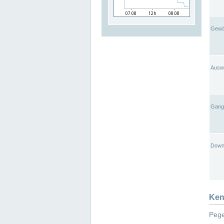
Gewä
Ausw
Gangl
Down
Ken
Pege