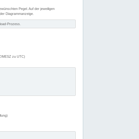
wünschten Pegel. Auf der jeweiligen
 der Diagrammanzeige.
load-Prozess.
MEZ/MESZ zu UTC)
lung)