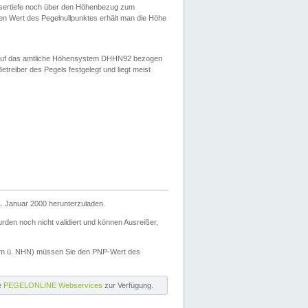
ssertiefe noch über den Höhenbezug zum
en Wert des Pegelnullpunktes erhält man die Höhe
d auf das amtliche Höhensystem DHHN92 bezogen
reiber des Pegels festgelegt und liegt meist
. Januar 2000 herunterzuladen.
den noch nicht validiert und können Ausreißer,
(m ü. NHN) müssen Sie den PNP-Wert des
ie
PEGELONLINE Webservices
zur Verfügung.