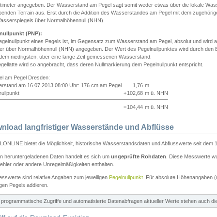
ntimeter angegeben. Der Wasserstand am Pegel sagt somit weder etwas über die lokale Wa
enden Terrain aus. Erst durch die Addition des Wasserstandes am Pegel mit dem zugehörig
asserspiegels über Normalhöhennull (NHN).
nullpunkt (PNP):
egelnullpunkt eines Pegels ist, im Gegensatz zum Wasserstand am Pegel, absolut und wir
ter über Normalhöhennull (NHN) angegeben. Der Wert des Pegelnullpunktes wird durch den Bet
 dem niedrigsten, über eine lange Zeit gemessenen Wasserstand.
gellatte wird so angebracht, dass deren Nullmarkierung dem Pegelnullpunkt entspricht.
iel am Pegel Dresden:
rstand am 16.07.2013 08:00 Uhr: 176 cm am Pegel
1,76
m
ullpunkt
+
102,68
m ü. NHN
=
104,44
m ü. NHN
nload langfristiger Wasserstände und Abflüsse
ONLINE bietet die Möglichkeit, historische Wasserstandsdaten und Abflusswerte seit dem 1
en heruntergeladenen Daten handelt es sich um
ungeprüfte Rohdaten
. Diese Messwerte wur
ehler oder andere Unregelmäßigkeiten enthalten.
esswerte sind relative Angaben zum jeweiligen
Pegelnullpunkt
. Für absolute Höhenangaben 
igen Pegels addieren.
ür programmatische Zugriffe und automatisierte Datenabfragen aktueller Werte stehen auch d