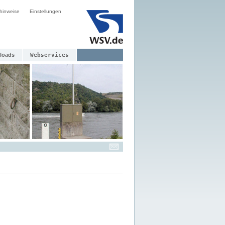
hinweise
Einstellungen
loads
Webservices