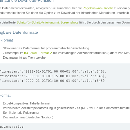
iff auf die Download-Funktion
e Daten herunterzuladen, navigieren Sie zunächst über die
Pegelauswahl-Tabelle
zu einem ge
datenseite finden Sie dann die Option zum Download der historischen Messdaten unterhalb
ne detaillierte
Schritt-für-Schritt-Anleitung mit Screenshots
führt Sie durch den gesamten Down
ügbare Datenformate
-Format
Strukturiertes Datenformat für programmatische Verarbeitung
Zeitstempel im
ISO 8601-Format
↗
mit vollständigen Zeitzoneninformation (Offset von 
Dezimalpunkt als Trennzeichen
"timestamp":"2000-01-01T01:00:00+01:00","value":646},

"timestamp":"2000-01-01T01:15:00+01:00","value":646},

"timestamp":"2000-01-01T01:30:00+01:00","value":645}

Format
Excel-kompatibles Tabellenformat
Vereinfachte Zeitstempeldarstellung in gesetzlicher Zeit (MEZ/MESZ mit Sommerzeitumstel
Semikolon als Feldtrenner
Dezimalkomma (deutsche Notation)
estamp;value
