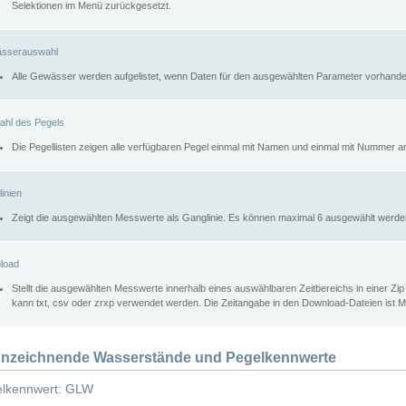
Selektionen im Menü zurückgesetzt.
sserauswahl
Alle Gewässer werden aufgelistet, wenn Daten für den ausgewählten Parameter vorhande
ahl des Pegels
Die Pegellisten zeigen alle verfügbaren Pegel einmal mit Namen und einmal mit Nummer a
inien
Zeigt die ausgewählten Messwerte als Ganglinie. Es können maximal 6 ausgewählt werde
load
Stellt die ausgewählten Messwerte innerhalb eines auswählbaren Zeitbereichs in einer Zi
kann txt, csv oder zrxp verwendet werden. Die Zeitangabe in den Download-Dateien ist 
nzeichnende Wasserstände und Pegelkennwerte
lkennwert: GLW