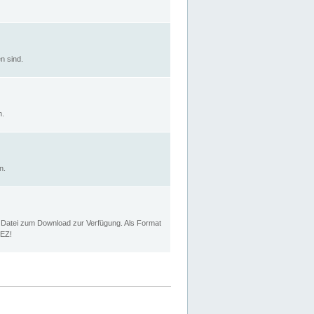
n sind.
n.
n.
p Datei zum Download zur Verfügung. Als Format
MEZ!