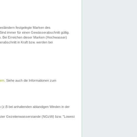
esländern festgelegte Marken des
Sind immer für einen Gewässerabschnitt gültig.
. Bei Erreichen dieser Marken (Hochwasser)
erabschnitt in Kraft bzw. werden bei
tem
. Siehe auch die Informationen zum
 (z.B bei anhaltenden ablandigen Winden in der
drigster Gezeitenwasserstande (NGzW) bzw. "Lowest