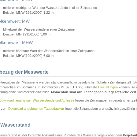
mittlerer niedrigster Wert der Wasserstände in einer Zeitspanne
Beispiel: MNW(1991/2000) 1,22 m
lkennwert: MW
Mittelwert der Wasserstände in einer Zeitspanne
Beispiel: MN(1991/2000) 3,00 m
elkennwert: MHW
mittlerer höchster Wert der Wasserstände in einer Zeitspanne
Beispiel: MHW(1991/2000) 6,00 m
tbezug der Messwerte
itangaben der Messwerte werden standardmäßig in gesetzlicher (lokaler) Zeit dargestellt. D
em Wechsel im Sommer zur Sommerzeit (MESZ, UTC+2). über die
Einstellungen
können Sie d
ellung ohne Sommerzeit einstellen.
Momentan sind alle Zeitangaben auf gesetzliche Zeit e
Download langfristiger Wasserstände und Abflüsse
liegen die Zeitangaben in gesetzlicher Zeit
n zum
Download angebotenen Tagesdateien
liegen die Zeitangaben grundsätzlich ganzjährig in
 Wasserstand
asserstand ist der lotrechte Abstand eines Punktes des Wasserspiegels über dem
Pegelnul