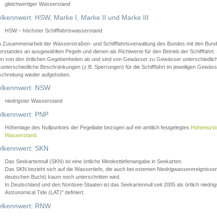
gleichwertiger Wasserstand
lkennwert: HSW, Marke I, Marke II und Marke III
HSW – höchster Schifffahrtswasserstand
in Zusammenarbeit der Wasserstraßen- und Schifffahrtsverwaltung des Bundes mit den Bund
standes an ausgewählten Pegeln und dienen als Richtwerte für den Betrieb der Schifffahrt. 
n von den örtlichen Gegebenheiten ab und sind von Gewässer zu Gewässer unterschiedlich
 unterschiedliche Beschränkungen (z.B. Sperrungen) für die Schifffahrt im jeweiligen Gewäss
schreitung wieder aufgehoben.
lkennwert: NSW
niedrigster Wasserstand
lkennwert: PNP
Höhenlage des Nullpunktes der Pegellatte bezogen auf ein amtlich festgelegtes
Höhensys
Wasserstand
.
lkennwert: SKN
Das Seekartennull (SKN) ist eine örtliche Mindesttiefenangabe in Seekarten.
Das SKN bezieht sich auf die Wassertiefe, die auch bei extemen Niedrigwasserereignissen
deutschen Bucht) kaum noch unterschritten wird.
In Deutschland und den Nordsee-Staaten ist das Seekartennull seit 2005 als örtlich nie
Astronomical Tide (LAT)" definiert.
lkennwert: RNW