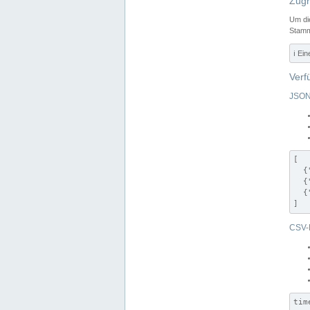
Zugr
Um di
Stamm
ℹ️ Ei
Verf
JSON
[

  {
  {
  {
]
CSV-
tim