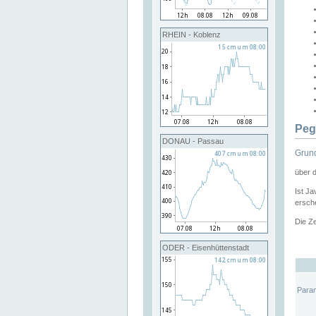
RHEIN - Koblenz
Peg
DONAU - Passau
Grund
über 
Ist Ja
ersche
Die Ze
ODER - Eisenhüttenstadt
Para