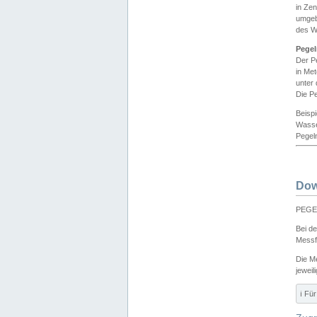
in Ze
umgeb
des W
Pegel
Der P
in Me
unter
Die Pe
Beisp
Wasse
Pegeln
Dow
PEGEL
Bei d
Messf
Die M
jeweil
ℹ️ F