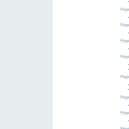
Pege
Pege
Peg
Pege
Pege
Pege
Pege
Peg