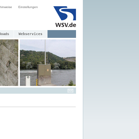
hinweise
Einstellungen
loads
Webservices