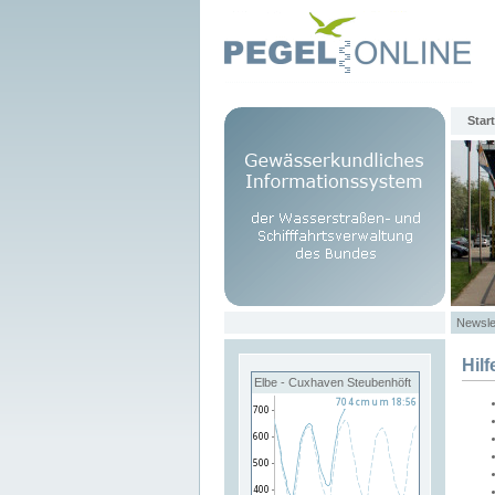
Start
Newsle
Hilf
Elbe - Cuxhaven Steubenhöft