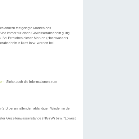
esländern festgelegte Marken des
Sind immer für einen Gewässerabschnitt gültig.
. Bei Erreichen dieser Marken (Hochwasser)
erabschnitt in Kraft bzw. werden bei
tem
. Siehe auch die Informationen zum
 (z.B bei anhaltenden ablandigen Winden in der
drigster Gezeitenwasserstande (NGzW) bzw. "Lowest