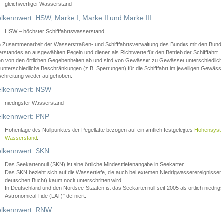
gleichwertiger Wasserstand
lkennwert: HSW, Marke I, Marke II und Marke III
HSW – höchster Schifffahrtswasserstand
in Zusammenarbeit der Wasserstraßen- und Schifffahrtsverwaltung des Bundes mit den Bund
standes an ausgewählten Pegeln und dienen als Richtwerte für den Betrieb der Schifffahrt. 
n von den örtlichen Gegebenheiten ab und sind von Gewässer zu Gewässer unterschiedlich
 unterschiedliche Beschränkungen (z.B. Sperrungen) für die Schifffahrt im jeweiligen Gewäss
schreitung wieder aufgehoben.
lkennwert: NSW
niedrigster Wasserstand
lkennwert: PNP
Höhenlage des Nullpunktes der Pegellatte bezogen auf ein amtlich festgelegtes
Höhensys
Wasserstand
.
lkennwert: SKN
Das Seekartennull (SKN) ist eine örtliche Mindesttiefenangabe in Seekarten.
Das SKN bezieht sich auf die Wassertiefe, die auch bei extemen Niedrigwasserereignissen
deutschen Bucht) kaum noch unterschritten wird.
In Deutschland und den Nordsee-Staaten ist das Seekartennull seit 2005 als örtlich nie
Astronomical Tide (LAT)" definiert.
lkennwert: RNW