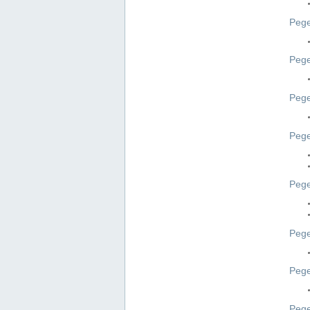
Pege
Pege
Peg
Pege
Pege
Pege
Pege
Peg