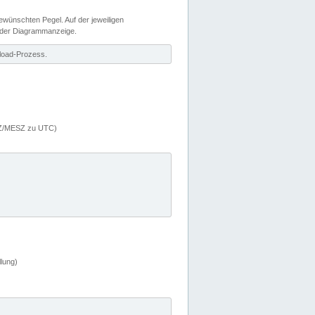
wünschten Pegel. Auf der jeweiligen
 der Diagrammanzeige.
load-Prozess.
MEZ/MESZ zu UTC)
lung)