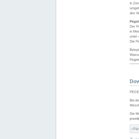
in Ze
umgeb
des W
Pegel
Der P
in Me
unter
Die Pe
Beisp
Wasse
Pegeln
Dow
PEGEL
Bei d
Messf
Die M
jeweil
ℹ️ F