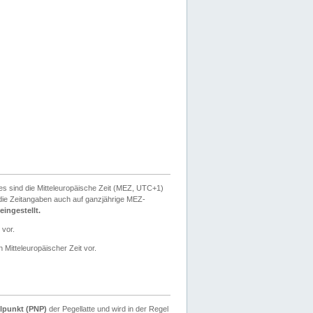
ies sind die Mitteleuropäische Zeit (MEZ, UTC+1)
ie Zeitangaben auch auf ganzjährige MEZ-
ingestellt.
 vor.
 Mitteleuropäischer Zeit vor.
lpunkt (PNP)
der Pegellatte und wird in der Regel