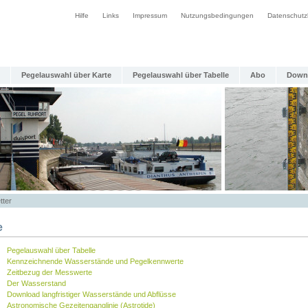
Hilfe
Links
Impressum
Nutzungsbedingungen
Datenschutz
Pegelauswahl über Karte
Pegelauswahl über Tabelle
Abo
Down
tter
e
Pegelauswahl über Tabelle
Kennzeichnende Wasserstände und Pegelkennwerte
Zeitbezug der Messwerte
Der Wasserstand
Download langfristiger Wasserstände und Abflüsse
Astronomische Gezeitenganglinie (Astrotide)