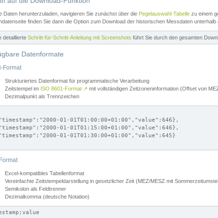
iff auf die Download-Funktion
e Daten herunterzuladen, navigieren Sie zunächst über die
Pegelauswahl-Tabelle
zu einem ge
datenseite finden Sie dann die Option zum Download der historischen Messdaten unterhalb
ne detaillierte
Schritt-für-Schritt-Anleitung mit Screenshots
führt Sie durch den gesamten Down
ügbare Datenformate
-Format
Strukturiertes Datenformat für programmatische Verarbeitung
Zeitstempel im
ISO 8601-Format
↗
mit vollständigen Zeitzoneninformation (Offset von 
Dezimalpunkt als Trennzeichen
"timestamp":"2000-01-01T01:00:00+01:00","value":646},

"timestamp":"2000-01-01T01:15:00+01:00","value":646},

"timestamp":"2000-01-01T01:30:00+01:00","value":645}

Format
Excel-kompatibles Tabellenformat
Vereinfachte Zeitstempeldarstellung in gesetzlicher Zeit (MEZ/MESZ mit Sommerzeitumstel
Semikolon als Feldtrenner
Dezimalkomma (deutsche Notation)
estamp;value
