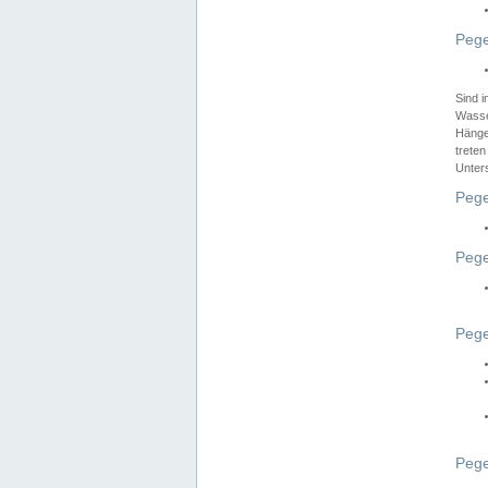
Pege
Sind 
Wasser
Hänge
treten
Unter
Pege
Pege
Pege
Pege