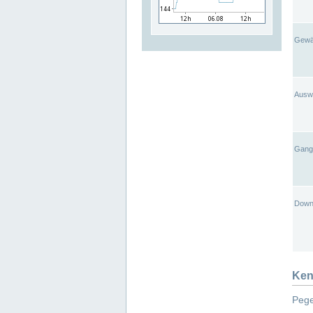
Gewä
Ausw
Gangl
Down
Ken
Pege