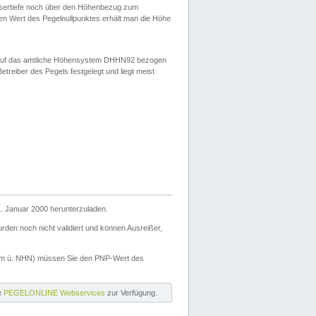
ssertiefe noch über den Höhenbezug zum
en Wert des Pegelnullpunktes erhält man die Höhe
d auf das amtliche Höhensystem DHHN92 bezogen
reiber des Pegels festgelegt und liegt meist
. Januar 2000 herunterzuladen.
den noch nicht validiert und können Ausreißer,
(m ü. NHN) müssen Sie den PNP-Wert des
ie
PEGELONLINE Webservices
zur Verfügung.