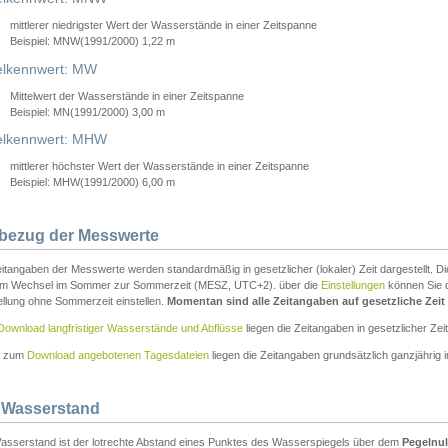
mittlerer niedrigster Wert der Wasserstände in einer Zeitspanne
Beispiel: MNW(1991/2000) 1,22 m
lkennwert: MW
Mittelwert der Wasserstände in einer Zeitspanne
Beispiel: MN(1991/2000) 3,00 m
elkennwert: MHW
mittlerer höchster Wert der Wasserstände in einer Zeitspanne
Beispiel: MHW(1991/2000) 6,00 m
tbezug der Messwerte
itangaben der Messwerte werden standardmäßig in gesetzlicher (lokaler) Zeit dargestellt. D
em Wechsel im Sommer zur Sommerzeit (MESZ, UTC+2). über die
Einstellungen
können Sie d
ellung ohne Sommerzeit einstellen.
Momentan sind alle Zeitangaben auf gesetzliche Zeit e
Download langfristiger Wasserstände und Abflüsse
liegen die Zeitangaben in gesetzlicher Zeit
n zum
Download angebotenen Tagesdateien
liegen die Zeitangaben grundsätzlich ganzjährig in
 Wasserstand
asserstand ist der lotrechte Abstand eines Punktes des Wasserspiegels über dem
Pegelnul