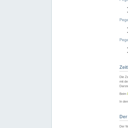
Pege
Peg
Zei
Die Ze
mit d
Darst
Beim
In de
Der
Der W