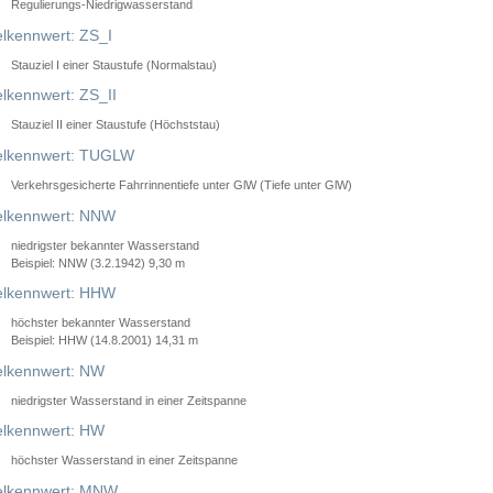
Regulierungs-Niedrigwasserstand
lkennwert: ZS_I
Stauziel I einer Staustufe (Normalstau)
lkennwert: ZS_II
Stauziel II einer Staustufe (Höchststau)
elkennwert: TUGLW
Verkehrsgesicherte Fahrrinnentiefe unter GlW (Tiefe unter GlW)
lkennwert: NNW
niedrigster bekannter Wasserstand
Beispiel: NNW (3.2.1942) 9,30 m
lkennwert: HHW
höchster bekannter Wasserstand
Beispiel: HHW (14.8.2001) 14,31 m
lkennwert: NW
niedrigster Wasserstand in einer Zeitspanne
lkennwert: HW
höchster Wasserstand in einer Zeitspanne
elkennwert: MNW