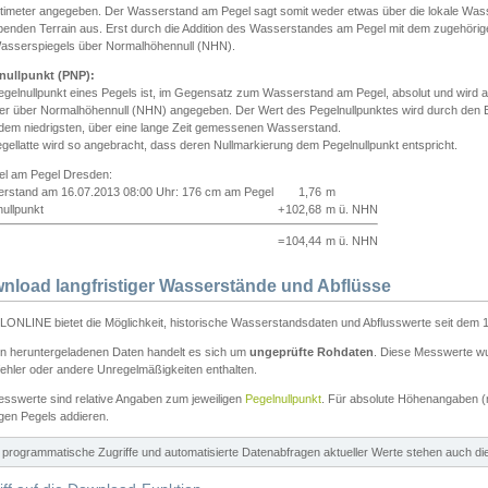
ntimeter angegeben. Der Wasserstand am Pegel sagt somit weder etwas über die lokale Wa
enden Terrain aus. Erst durch die Addition des Wasserstandes am Pegel mit dem zugehörig
asserspiegels über Normalhöhennull (NHN).
nullpunkt (PNP):
egelnullpunkt eines Pegels ist, im Gegensatz zum Wasserstand am Pegel, absolut und wir
ter über Normalhöhennull (NHN) angegeben. Der Wert des Pegelnullpunktes wird durch den Bet
 dem niedrigsten, über eine lange Zeit gemessenen Wasserstand.
gellatte wird so angebracht, dass deren Nullmarkierung dem Pegelnullpunkt entspricht.
iel am Pegel Dresden:
rstand am 16.07.2013 08:00 Uhr: 176 cm am Pegel
1,76
m
ullpunkt
+
102,68
m ü. NHN
=
104,44
m ü. NHN
nload langfristiger Wasserstände und Abflüsse
ONLINE bietet die Möglichkeit, historische Wasserstandsdaten und Abflusswerte seit dem 1
en heruntergeladenen Daten handelt es sich um
ungeprüfte Rohdaten
. Diese Messwerte wur
ehler oder andere Unregelmäßigkeiten enthalten.
esswerte sind relative Angaben zum jeweiligen
Pegelnullpunkt
. Für absolute Höhenangaben 
igen Pegels addieren.
ür programmatische Zugriffe und automatisierte Datenabfragen aktueller Werte stehen auch d