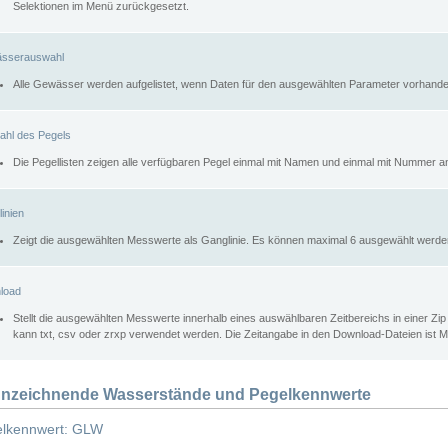
Selektionen im Menü zurückgesetzt.
sserauswahl
Alle Gewässer werden aufgelistet, wenn Daten für den ausgewählten Parameter vorhande
ahl des Pegels
Die Pegellisten zeigen alle verfügbaren Pegel einmal mit Namen und einmal mit Nummer a
inien
Zeigt die ausgewählten Messwerte als Ganglinie. Es können maximal 6 ausgewählt werde
load
Stellt die ausgewählten Messwerte innerhalb eines auswählbaren Zeitbereichs in einer Zi
kann txt, csv oder zrxp verwendet werden. Die Zeitangabe in den Download-Dateien ist 
nzeichnende Wasserstände und Pegelkennwerte
lkennwert: GLW