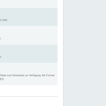
n sind.
n.
n.
p Datei zum Download zur Verfügung. Als Format
MEZ!