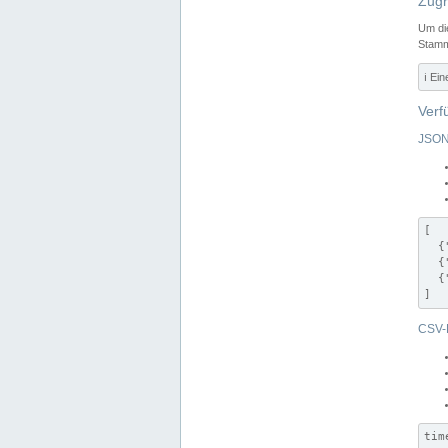
Zugr
Um di
Stamm
ℹ️ Ei
Verf
JSON
[

  {
  {
  {
]
CSV-
tim