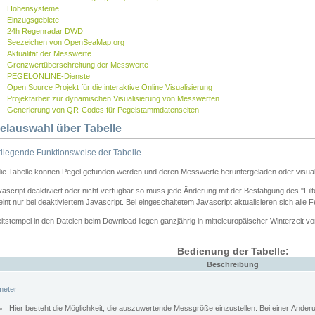
Höhensysteme
Einzugsgebiete
24h Regenradar DWD
Seezeichen von OpenSeaMap.org
Aktualität der Messwerte
Grenzwertüberschreitung der Messwerte
PEGELONLINE-Dienste
Open Source Projekt für die interaktive Online Visualisierung
Projektarbeit zur dynamischen Visualisierung von Messwerten
Generierung von QR-Codes für Pegelstammdatenseiten
elauswahl über Tabelle
legende Funktionsweise der Tabelle
die Tabelle können Pegel gefunden werden und deren Messwerte heruntergeladen oder visuali
vascript deaktiviert oder nicht verfügbar so muss jede Änderung mit der Bestätigung des "Filt
int nur bei deaktiviertem Javascript. Bei eingeschaltetem Javascript aktualisieren sich alle 
itstempel in den Dateien beim Download liegen ganzjährig in mitteleuropäischer Winterzeit vo
Bedienung der Tabelle:
Beschreibung
meter
Hier besteht die Möglichkeit, die auszuwertende Messgröße einzustellen. Bei einer Ände