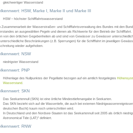
gleichwertiger Wasserstand
lkennwert: HSW, Marke I, Marke II und Marke III
HSW – höchster Schifffahrtswasserstand
in Zusammenarbeit der Wasserstraßen- und Schifffahrtsverwaltung des Bundes mit den Bund
standes an ausgewählten Pegeln und dienen als Richtwerte für den Betrieb der Schifffahrt. 
n von den örtlichen Gegebenheiten ab und sind von Gewässer zu Gewässer unterschiedlich
 unterschiedliche Beschränkungen (z.B. Sperrungen) für die Schifffahrt im jeweiligen Gewäss
schreitung wieder aufgehoben.
lkennwert: NSW
niedrigster Wasserstand
lkennwert: PNP
Höhenlage des Nullpunktes der Pegellatte bezogen auf ein amtlich festgelegtes
Höhensys
Wasserstand
.
lkennwert: SKN
Das Seekartennull (SKN) ist eine örtliche Mindesttiefenangabe in Seekarten.
Das SKN bezieht sich auf die Wassertiefe, die auch bei extemen Niedrigwasserereignissen
deutschen Bucht) kaum noch unterschritten wird.
In Deutschland und den Nordsee-Staaten ist das Seekartennull seit 2005 als örtlich nie
Astronomical Tide (LAT)" definiert.
lkennwert: RNW