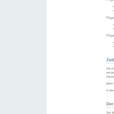
Pege
Peg
Zei
Die Ze
mit d
Darst
Beim
In de
Der
Der W