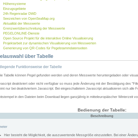
Höhensysteme
Einzugsgebiete
24h Regenradar DWD
Seezeichen von OpenSeaMap.org
Aktualität der Messwerte
Grenzwertüberschreitung der Messwerte
PEGELONLINE-Dienste
Open Source Projekt für die interaktive Online Visualisierung
Projektarbeit zur dynamischen Visualisierung von Messwerten
Generierung von QR-Codes für Pegelstammdatenseiten
elauswahl über Tabelle
legende Funktionsweise der Tabelle
die Tabelle können Pegel gefunden werden und deren Messwerte heruntergeladen oder visuali
vascript deaktiviert oder nicht verfügbar so muss jede Änderung mit der Bestätigung des "Filt
int nur bei deaktiviertem Javascript. Bei eingeschaltetem Javascript aktualisieren sich alle 
itstempel in den Dateien beim Download liegen ganzjährig in mitteleuropäischer Winterzeit vo
Bedienung der Tabelle:
Beschreibung
meter
Hier besteht die Möglichkeit, die auszuwertende Messgröße einzustellen. Bei einer Ände