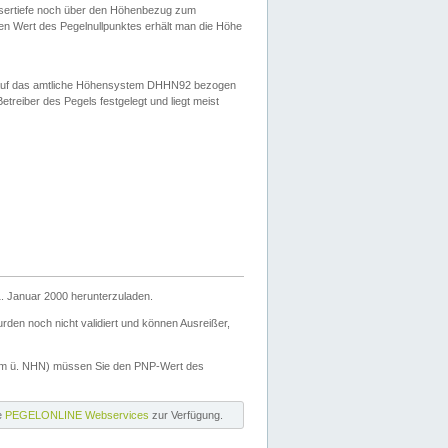
ssertiefe noch über den Höhenbezug zum
en Wert des Pegelnullpunktes erhält man die Höhe
d auf das amtliche Höhensystem DHHN92 bezogen
reiber des Pegels festgelegt und liegt meist
. Januar 2000 herunterzuladen.
den noch nicht validiert und können Ausreißer,
(m ü. NHN) müssen Sie den PNP-Wert des
ie
PEGELONLINE Webservices
zur Verfügung.