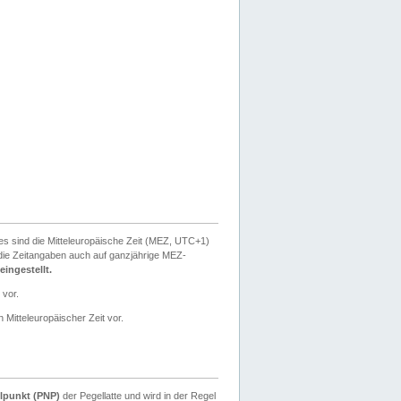
ies sind die Mitteleuropäische Zeit (MEZ, UTC+1)
ie Zeitangaben auch auf ganzjährige MEZ-
ingestellt.
 vor.
 Mitteleuropäischer Zeit vor.
lpunkt (PNP)
der Pegellatte und wird in der Regel