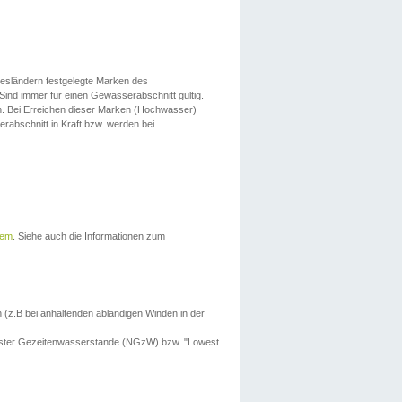
esländern festgelegte Marken des
Sind immer für einen Gewässerabschnitt gültig.
. Bei Erreichen dieser Marken (Hochwasser)
erabschnitt in Kraft bzw. werden bei
tem
. Siehe auch die Informationen zum
 (z.B bei anhaltenden ablandigen Winden in der
drigster Gezeitenwasserstande (NGzW) bzw. "Lowest