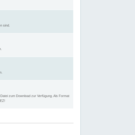
n sind.
n.
n.
p Datei zum Download zur Verfügung. Als Format
MEZ!