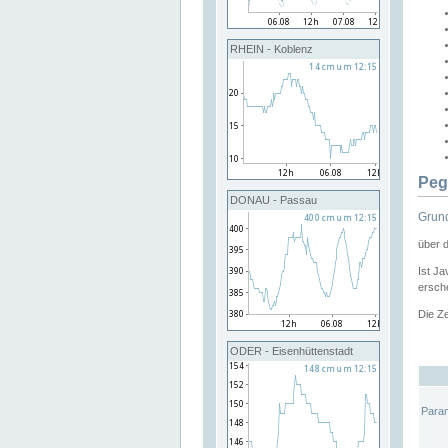
RHEIN - Koblenz
Peg
DONAU - Passau
Grund
über 
Ist Ja
ersche
Die Ze
ODER - Eisenhüttenstadt
Para