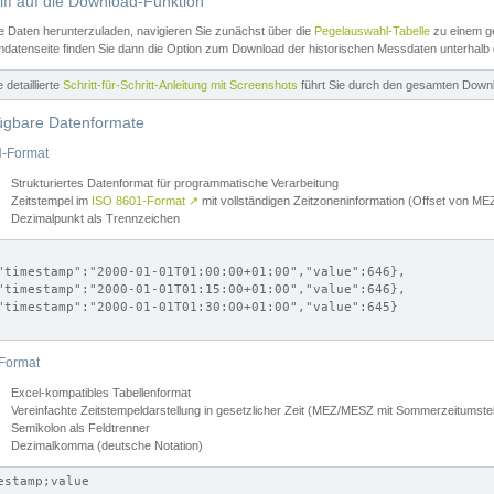
iff auf die Download-Funktion
e Daten herunterzuladen, navigieren Sie zunächst über die
Pegelauswahl-Tabelle
zu einem ge
datenseite finden Sie dann die Option zum Download der historischen Messdaten unterhalb
ne detaillierte
Schritt-für-Schritt-Anleitung mit Screenshots
führt Sie durch den gesamten Down
ügbare Datenformate
-Format
Strukturiertes Datenformat für programmatische Verarbeitung
Zeitstempel im
ISO 8601-Format
↗
mit vollständigen Zeitzoneninformation (Offset von 
Dezimalpunkt als Trennzeichen
"timestamp":"2000-01-01T01:00:00+01:00","value":646},

"timestamp":"2000-01-01T01:15:00+01:00","value":646},

"timestamp":"2000-01-01T01:30:00+01:00","value":645}

Format
Excel-kompatibles Tabellenformat
Vereinfachte Zeitstempeldarstellung in gesetzlicher Zeit (MEZ/MESZ mit Sommerzeitumstel
Semikolon als Feldtrenner
Dezimalkomma (deutsche Notation)
estamp;value
