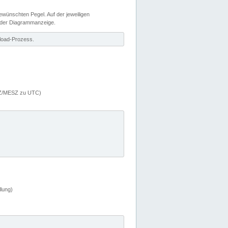
wünschten Pegel. Auf der jeweiligen
 der Diagrammanzeige.
load-Prozess.
MEZ/MESZ zu UTC)
lung)