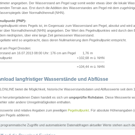
ntimeter angegeben. Der Wasserstand am Pegel sagt somit weder etwas über die lokale Wa
enden Terrain aus. Erst durch die Addition des Wasserstandes am Pegel mit dem zugehörig
asserspiegels über Normalhöhennull (NHN).
nullpunkt (PNP):
egelnullpunkt eines Pegels ist, im Gegensatz zum Wasserstand am Pegel, absolut und wir
ter über Normalhöhennull (NHN) angegeben. Der Wert des Pegelnullpunktes wird durch den Bet
 dem niedrigsten, über eine lange Zeit gemessenen Wasserstand.
gellatte wird so angebracht, dass deren Nullmarkierung dem Pegelnullpunkt entspricht.
iel am Pegel Dresden:
rstand am 16.07.2013 08:00 Uhr: 176 cm am Pegel
1,76
m
ullpunkt
+
102,68
m ü. NHN
=
104,44
m ü. NHN
nload langfristiger Wasserstände und Abflüsse
ONLINE bietet die Möglichkeit, historische Wasserstandsdaten und Abflusswerte seit dem 1
en heruntergeladenen Daten handelt es sich um
ungeprüfte Rohdaten
. Diese Messwerte wur
ehler oder andere Unregelmäßigkeiten enthalten.
esswerte sind relative Angaben zum jeweiligen
Pegelnullpunkt
. Für absolute Höhenangaben 
igen Pegels addieren.
ür programmatische Zugriffe und automatisierte Datenabfragen aktueller Werte stehen auch d