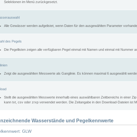
Selektionen im Menü zurückgesetzt.
sserauswahl
Alle Gewässer werden aufgelistet, wenn Daten für den ausgewählten Parameter vorhande
ahl des Pegels
Die Pegellisten zeigen alle verfügbaren Pegel einmal mit Namen und einmal mit Nummer a
inien
Zeigt die ausgewählten Messwerte als Ganglinie. Es können maximal 6 ausgewählt werde
load
Stellt die ausgewählten Messwerte innerhalb eines auswählbaren Zeitbereichs in einer Zi
kann txt, csv oder zrxp verwendet werden. Die Zeitangabe in den Download-Dateien ist 
nzeichnende Wasserstände und Pegelkennwerte
lkennwert: GLW