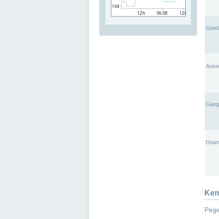
Gewä
Ausw
Gangl
Down
Ken
Pege