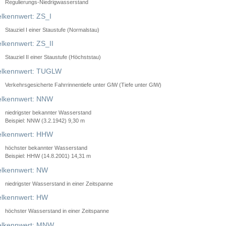
Regulierungs-Niedrigwasserstand
lkennwert: ZS_I
Stauziel I einer Staustufe (Normalstau)
lkennwert: ZS_II
Stauziel II einer Staustufe (Höchststau)
elkennwert: TUGLW
Verkehrsgesicherte Fahrrinnentiefe unter GlW (Tiefe unter GlW)
lkennwert: NNW
niedrigster bekannter Wasserstand
Beispiel: NNW (3.2.1942) 9,30 m
lkennwert: HHW
höchster bekannter Wasserstand
Beispiel: HHW (14.8.2001) 14,31 m
lkennwert: NW
niedrigster Wasserstand in einer Zeitspanne
lkennwert: HW
höchster Wasserstand in einer Zeitspanne
elkennwert: MNW