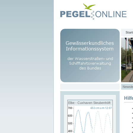
Start
Newsle
Hilf
Elbe - Cuxhaven Steubenhöft