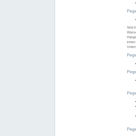
Pege
Sind 
Wasser
Hänge
treten
Unter
Pege
Pege
Pege
Pege