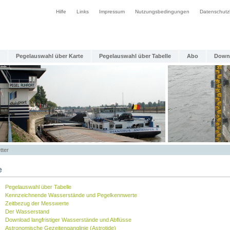
Hilfe
Links
Impressum
Nutzungsbedingungen
Datenschutz
Pegelauswahl über Karte
Pegelauswahl über Tabelle
Abo
Down
tter
e
Pegelauswahl über Tabelle
Kennzeichnende Wasserstände und Pegelkennwerte
Zeitbezug der Messwerte
Der Wasserstand
Download langfristiger Wasserstände und Abflüsse
Astronomische Gezeitenganglinie (Astrotide)