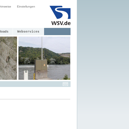
hinweise
Einstellungen
loads
Webservices