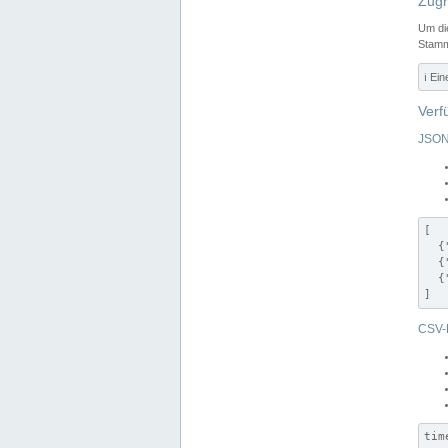
Zugr
Um di
Stamm
ℹ️ Ei
Verf
JSON
[

  {
  {
  {
]
CSV-
tim