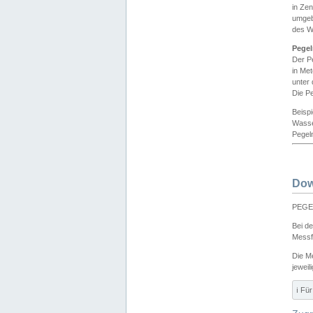
in Ze
umgeb
des W
Pegel
Der P
in Me
unter
Die Pe
Beisp
Wasse
Pegeln
Dow
PEGEL
Bei d
Messf
Die M
jeweil
ℹ️ F