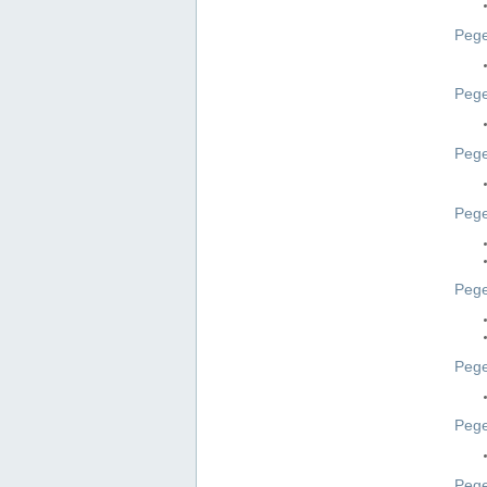
Pege
Pege
Peg
Pege
Pege
Pege
Pege
Peg