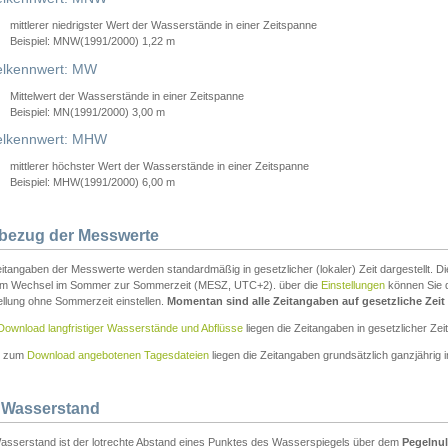
mittlerer niedrigster Wert der Wasserstände in einer Zeitspanne
Beispiel: MNW(1991/2000) 1,22 m
lkennwert: MW
Mittelwert der Wasserstände in einer Zeitspanne
Beispiel: MN(1991/2000) 3,00 m
elkennwert: MHW
mittlerer höchster Wert der Wasserstände in einer Zeitspanne
Beispiel: MHW(1991/2000) 6,00 m
tbezug der Messwerte
itangaben der Messwerte werden standardmäßig in gesetzlicher (lokaler) Zeit dargestellt. D
em Wechsel im Sommer zur Sommerzeit (MESZ, UTC+2). über die
Einstellungen
können Sie d
ellung ohne Sommerzeit einstellen.
Momentan sind alle Zeitangaben auf gesetzliche Zeit e
Download langfristiger Wasserstände und Abflüsse
liegen die Zeitangaben in gesetzlicher Zeit
n zum
Download angebotenen Tagesdateien
liegen die Zeitangaben grundsätzlich ganzjährig in
 Wasserstand
asserstand ist der lotrechte Abstand eines Punktes des Wasserspiegels über dem
Pegelnul