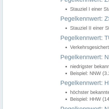
Stauziel I einer S
Pegelkennwert: Z
Stauziel II einer 
Pegelkennwert:
Verkehrsgesichert
Pegelkennwert:
niedrigster bekan
Beispiel: NNW (3
Pegelkennwert:
höchster bekannt
Beispiel: HHW (1
Pegelkennwert: 