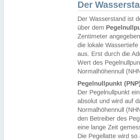
Der Wasserst
Der Wasserstand ist d
über dem
Pegelnullp
Zentimeter angegeben
die lokale Wassertie
aus. Erst durch die A
Wert des Pegelnullpun
Normalhöhennull (NHN
Pegelnullpunkt (PNP)
Der Pegelnullpunkt ei
absolut und wird auf
Normalhöhennull (NHN
den Betreiber des Pege
eine lange Zeit geme
Die Pegellatte wird s