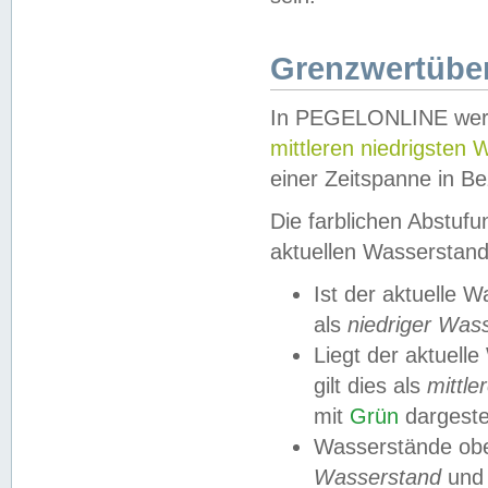
Grenzwertüber
In PEGELONLINE werde
mittleren niedrigsten
einer Zeitspanne in Be
Die farblichen Abstuf
aktuellen Wasserstand
Ist der aktuelle 
als
niedriger Was
Liegt der aktue
gilt dies als
mittle
mit
Grün
dargestel
Wasserstände obe
Wasserstand
und