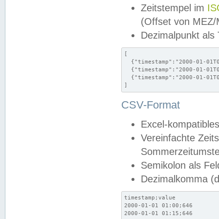
Zeitstempel im
IS
(Offset von MEZ
Dezimalpunkt als
[

  {"timestamp":"2000-01-01T0
  {"timestamp":"2000-01-01T0
  {"timestamp":"2000-01-01T0
]
CSV-Format
Excel-kompatibles
Vereinfachte Zeit
Sommerzeitumstel
Semikolon als Fel
Dezimalkomma (de
timestamp;value

2000-01-01 01:00;646

2000-01-01 01:15;646
