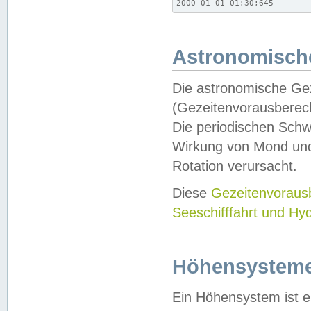
2000-01-01 01:30;645
Astronomische
Die astronomische Gez
(Gezeitenvorausberec
Die periodischen Schw
Wirkung von Mond und
Rotation verursacht.
Diese
Gezeitenvorau
Seeschifffahrt und Hy
Höhensystem
Ein Höhensystem ist e