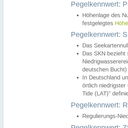
Pegelkennwert: 
Höhenlage des Nul
festgelegtes
Höhe
Pegelkennwert: 
Das Seekartennull
Das SKN bezieht s
Niedrigwassererei
deutschen Bucht) 
In Deutschland un
örtlich niedrigst
Tide (LAT)" definie
Pegelkennwert:
Regulierungs-Nie
Pegelkennwert: Z