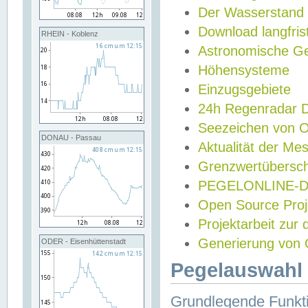
Der Wasserstand
Download langfris
RHEIN - Koblenz
Astronomische Gez
Höhensysteme
Einzugsgebiete
24h Regenradar
Seezeichen von 
DONAU - Passau
Aktualität der Me
Grenzwertübersch
PEGELONLINE-Di
Open Source Projek
Projektarbeit zur
Generierung von 
ODER - Eisenhüttenstadt
Pegelauswahl 
Grundlegende Funkti