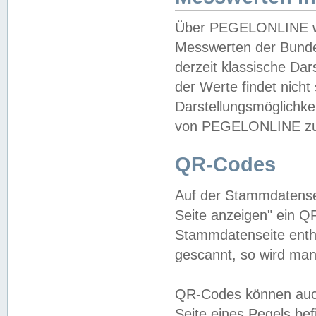
Über PEGELONLINE wer
Messwerten der Bundes
derzeit klassische Da
der Werte findet nicht 
Darstellungsmöglichkei
von PEGELONLINE zu 
QR-Codes
Auf der Stammdatensei
Seite anzeigen" ein Q
Stammdatenseite enthä
gescannt, so wird man
QR-Codes können auc
Seite eines Pegels be