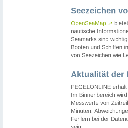
Seezeichen v
OpenSeaMap
↗
biete
nautische Information
Seamarks sind wichtig
Booten und Schiffen i
von Seezeichen wie Le
Aktualität der
PEGELONLINE erhält u
Im Binnenbereich wird 
Messwerte von Zeitreih
Minuten. Abweichungen
Fehlern bei der Daten
sein.