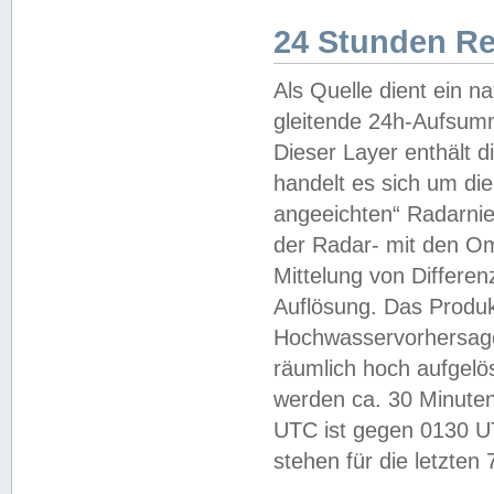
24 Stunden R
Als Quelle dient ein n
gleitende 24h-Aufsum
Dieser Layer enthält
handelt es sich um di
angeeichten“ Radarnie
der Radar- mit den O
Mittelung von Differe
Auflösung. Das Produk
Hochwasservorhersagez
räumlich hoch aufgelö
werden ca. 30 Minuten
UTC ist gegen 0130 UTC
stehen für die letzten