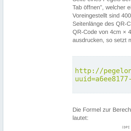
Tab öffnen", welcher 
Voreingestellt sind 4
Seitenlänge des QR-C
QR-Code von 4cm × 4c
ausdrucken, so setzt 
http://pegelo
uuid=a6ee8177
Die Formel zur Berech
lautet:
			(DPI × Druckkantenlänge in cm) ÷ 2,54 = Kantenlänge in Pixel
