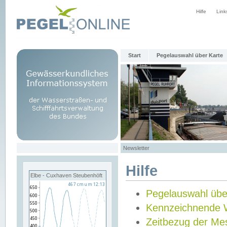
Hilfe
Link
Start
Pegelauswahl über Karte
Newsletter
Hilfe
Elbe - Cuxhaven Steubenhöft
Pegelauswahl übe
Kennzeichnende 
Zeitbezug der Me