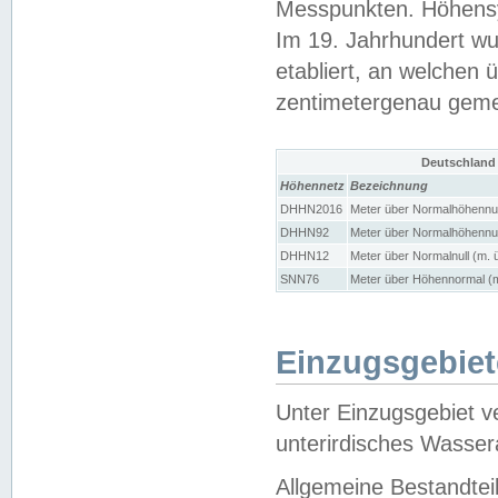
Messpunkten. Höhensy
Im 19. Jahrhundert wu
etabliert, an welchen 
zentimetergenau gem
Deutschland
Höhennetz
Bezeichnung
DHHN2016
Meter über Normalhöhennul
DHHN92
Meter über Normalhöhennul
DHHN12
Meter über Normalnull (m. 
SNN76
Meter über Höhennormal (m
Einzugsgebiet
Unter Einzugsgebiet v
unterirdisches Wasser
Allgemeine Bestandtei