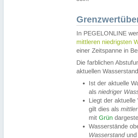
Grenzwertüber
In PEGELONLINE werde
mittleren niedrigsten
einer Zeitspanne in Be
Die farblichen Abstuf
aktuellen Wasserstand
Ist der aktuelle 
als
niedriger Was
Liegt der aktue
gilt dies als
mittle
mit
Grün
dargestel
Wasserstände obe
Wasserstand
und