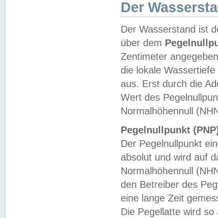
Der Wasserst
Der Wasserstand ist d
über dem
Pegelnullp
Zentimeter angegeben
die lokale Wassertie
aus. Erst durch die A
Wert des Pegelnullpun
Normalhöhennull (NHN
Pegelnullpunkt (PNP)
Der Pegelnullpunkt ei
absolut und wird auf
Normalhöhennull (NHN
den Betreiber des Pege
eine lange Zeit geme
Die Pegellatte wird s