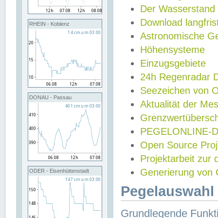
Der Wasserstand
Download langfris
RHEIN - Koblenz
Astronomische Gez
Höhensysteme
Einzugsgebiete
24h Regenradar
Seezeichen von 
DONAU - Passau
Aktualität der Me
Grenzwertübersch
PEGELONLINE-Di
Open Source Projek
Projektarbeit zur
Generierung von 
ODER - Eisenhüttenstadt
Pegelauswahl 
Grundlegende Funkti