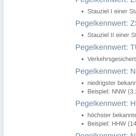
Stauziel I einer S
Pegelkennwert: Z
Stauziel II einer 
Pegelkennwert:
Verkehrsgesichert
Pegelkennwert:
niedrigster bekan
Beispiel: NNW (3
Pegelkennwert:
höchster bekannt
Beispiel: HHW (1
Pegelkennwert: 