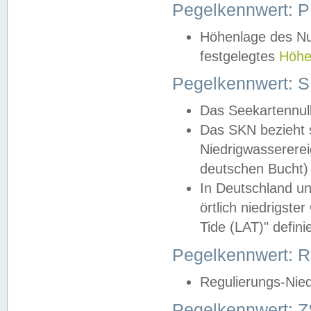
Pegelkennwert: 
Höhenlage des Nul
festgelegtes
Höhe
Pegelkennwert: 
Das Seekartennull
Das SKN bezieht s
Niedrigwassererei
deutschen Bucht) 
In Deutschland un
örtlich niedrigst
Tide (LAT)" definie
Pegelkennwert:
Regulierungs-Nie
Pegelkennwert: Z