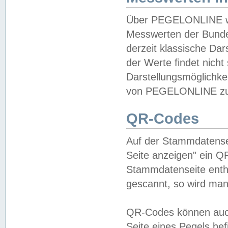
Über PEGELONLINE wer
Messwerten der Bundes
derzeit klassische Da
der Werte findet nicht 
Darstellungsmöglichkei
von PEGELONLINE zu 
QR-Codes
Auf der Stammdatensei
Seite anzeigen" ein Q
Stammdatenseite enthä
gescannt, so wird man
QR-Codes können auc
Seite eines Pegels be