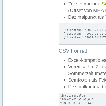
Zeitstempel im
IS
(Offset von MEZ
Dezimalpunkt als
[

  {"timestamp":"2000-01-01T0
  {"timestamp":"2000-01-01T0
  {"timestamp":"2000-01-01T0
]
CSV-Format
Excel-kompatibles
Vereinfachte Zeit
Sommerzeitumstel
Semikolon als Fel
Dezimalkomma (de
timestamp;value

2000-01-01 01:00;646

2000-01-01 01:15;646
