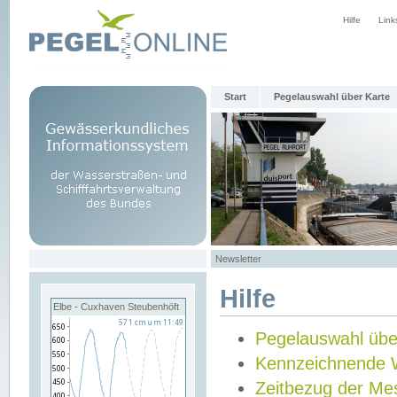
Hilfe
Link
Start
Pegelauswahl über Karte
Newsletter
Hilfe
Elbe - Cuxhaven Steubenhöft
Pegelauswahl übe
Kennzeichnende 
Zeitbezug der Me