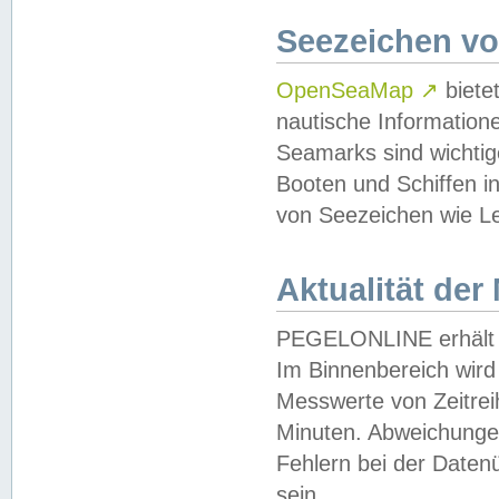
Seezeichen v
OpenSeaMap
↗
biete
nautische Information
Seamarks sind wichtig
Booten und Schiffen i
von Seezeichen wie Le
Aktualität der
PEGELONLINE erhält u
Im Binnenbereich wird 
Messwerte von Zeitreih
Minuten. Abweichungen
Fehlern bei der Daten
sein.