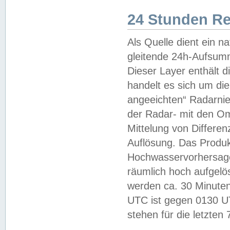
24 Stunden R
Als Quelle dient ein n
gleitende 24h-Aufsum
Dieser Layer enthält
handelt es sich um di
angeeichten“ Radarnie
der Radar- mit den O
Mittelung von Differe
Auflösung. Das Produk
Hochwasservorhersagez
räumlich hoch aufgelö
werden ca. 30 Minuten
UTC ist gegen 0130 UTC
stehen für die letzten