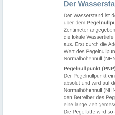
Der Wasserst
Der Wasserstand ist d
über dem
Pegelnullp
Zentimeter angegeben
die lokale Wassertie
aus. Erst durch die A
Wert des Pegelnullpun
Normalhöhennull (NHN
Pegelnullpunkt (PNP)
Der Pegelnullpunkt ei
absolut und wird auf
Normalhöhennull (NHN
den Betreiber des Pege
eine lange Zeit geme
Die Pegellatte wird s