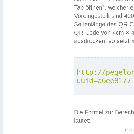
Tab öffnen", welcher 
Voreingestellt sind 4
Seitenlänge des QR-C
QR-Code von 4cm × 4c
ausdrucken, so setzt 
http://pegelo
uuid=a6ee8177
Die Formel zur Berech
lautet:
			(DPI × Druckkantenlänge in cm) ÷ 2,54 = Kantenlänge in Pixel
