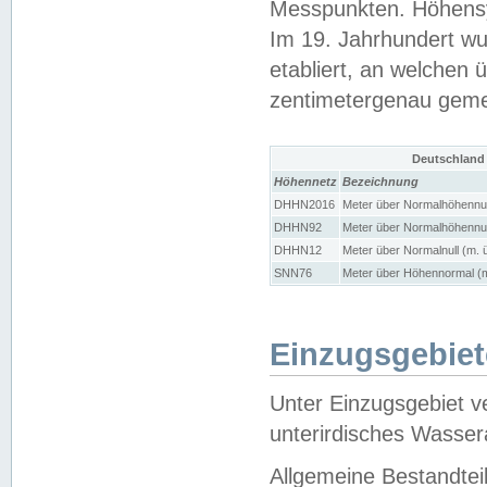
Messpunkten. Höhensy
Im 19. Jahrhundert wu
etabliert, an welchen 
zentimetergenau gem
Deutschland
Höhennetz
Bezeichnung
DHHN2016
Meter über Normalhöhennul
DHHN92
Meter über Normalhöhennul
DHHN12
Meter über Normalnull (m. 
SNN76
Meter über Höhennormal (m
Einzugsgebiet
Unter Einzugsgebiet v
unterirdisches Wasser
Allgemeine Bestandtei