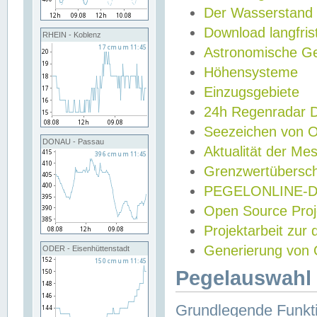
Der Wasserstand
Download langfris
RHEIN - Koblenz
Astronomische Gez
Höhensysteme
Einzugsgebiete
24h Regenradar
Seezeichen von 
DONAU - Passau
Aktualität der Me
Grenzwertübersch
PEGELONLINE-Di
Open Source Projek
Projektarbeit zur
Generierung von 
ODER - Eisenhüttenstadt
Pegelauswahl 
Grundlegende Funkti