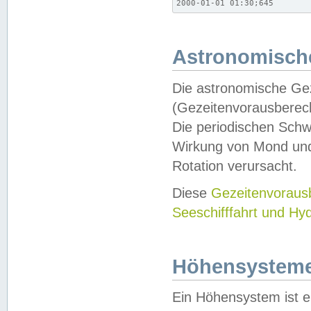
2000-01-01 01:30;645
Astronomische
Die astronomische Gez
(Gezeitenvorausberec
Die periodischen Schw
Wirkung von Mond und
Rotation verursacht.
Diese
Gezeitenvorau
Seeschifffahrt und Hy
Höhensystem
Ein Höhensystem ist e