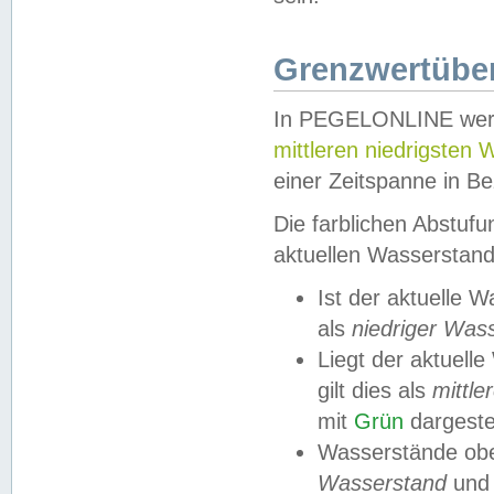
Grenzwertüber
In PEGELONLINE werde
mittleren niedrigsten
einer Zeitspanne in Be
Die farblichen Abstuf
aktuellen Wasserstand
Ist der aktuelle 
als
niedriger Was
Liegt der aktue
gilt dies als
mittle
mit
Grün
dargestel
Wasserstände obe
Wasserstand
und