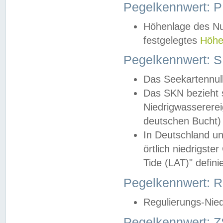
Pegelkennwert: 
Höhenlage des Nul
festgelegtes
Höhe
Pegelkennwert: 
Das Seekartennull
Das SKN bezieht s
Niedrigwassererei
deutschen Bucht) 
In Deutschland un
örtlich niedrigst
Tide (LAT)" definie
Pegelkennwert:
Regulierungs-Nie
Pegelkennwert: Z