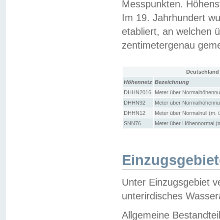
Messpunkten. Höhensy
Im 19. Jahrhundert wu
etabliert, an welchen 
zentimetergenau gem
Deutschland
Höhennetz
Bezeichnung
DHHN2016
Meter über Normalhöhennul
DHHN92
Meter über Normalhöhennul
DHHN12
Meter über Normalnull (m. 
SNN76
Meter über Höhennormal (m
Einzugsgebiet
Unter Einzugsgebiet v
unterirdisches Wasser
Allgemeine Bestandtei