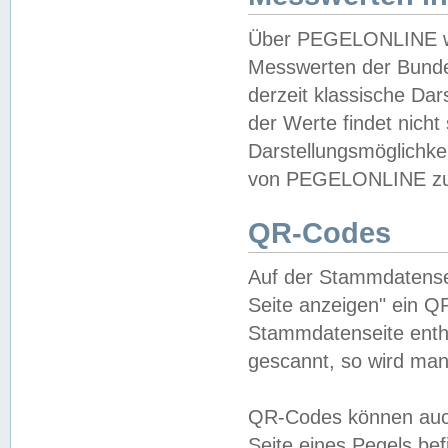
Über PEGELONLINE wer
Messwerten der Bundes
derzeit klassische Da
der Werte findet nicht 
Darstellungsmöglichkei
von PEGELONLINE zu 
QR-Codes
Auf der Stammdatensei
Seite anzeigen" ein Q
Stammdatenseite enthä
gescannt, so wird man
QR-Codes können auc
Seite eines Pegels be