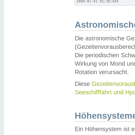
2000-01-01 01:30;645
Astronomische
Die astronomische Gez
(Gezeitenvorausberec
Die periodischen Schw
Wirkung von Mond und
Rotation verursacht.
Diese
Gezeitenvorau
Seeschifffahrt und Hy
Höhensystem
Ein Höhensystem ist e