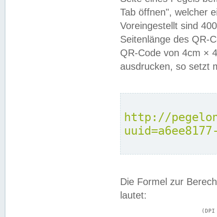
Tab öffnen", welcher 
Voreingestellt sind 4
Seitenlänge des QR-C
QR-Code von 4cm × 4c
ausdrucken, so setzt 
http://pegelo
uuid=a6ee8177
Die Formel zur Berech
lautet:
			(DPI × Druckkantenlänge in cm) ÷ 2,54 = Kantenlänge in Pixel
