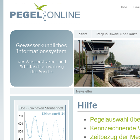
Hilfe
Link
Start
Pegelauswahl über Karte
Newsletter
Hilfe
Elbe - Cuxhaven Steubenhöft
Pegelauswahl übe
Kennzeichnende 
Zeitbezug der Me