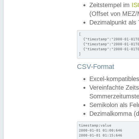
Zeitstempel im
IS
(Offset von MEZ
Dezimalpunkt als
[

  {"timestamp":"2000-01-01T0
  {"timestamp":"2000-01-01T0
  {"timestamp":"2000-01-01T0
]
CSV-Format
Excel-kompatibles
Vereinfachte Zeit
Sommerzeitumstel
Semikolon als Fel
Dezimalkomma (de
timestamp;value

2000-01-01 01:00;646

2000-01-01 01:15;646
