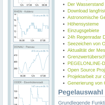
Der Wasserstand
Download langfris
RHEIN - Koblenz
Astronomische Gez
Höhensysteme
Einzugsgebiete
24h Regenradar
Seezeichen von 
DONAU - Passau
Aktualität der Me
Grenzwertübersch
PEGELONLINE-Di
Open Source Projek
Projektarbeit zur
Generierung von 
ODER - Eisenhüttenstadt
Pegelauswahl 
Grundlegende Funkti