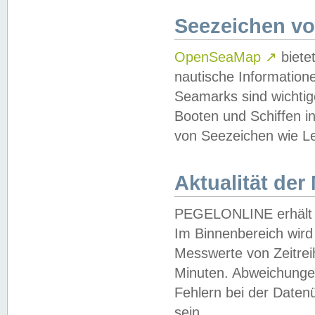
Seezeichen v
OpenSeaMap
↗
biete
nautische Information
Seamarks sind wichtig
Booten und Schiffen i
von Seezeichen wie Le
Aktualität der
PEGELONLINE erhält u
Im Binnenbereich wird 
Messwerte von Zeitreih
Minuten. Abweichungen
Fehlern bei der Daten
sein.