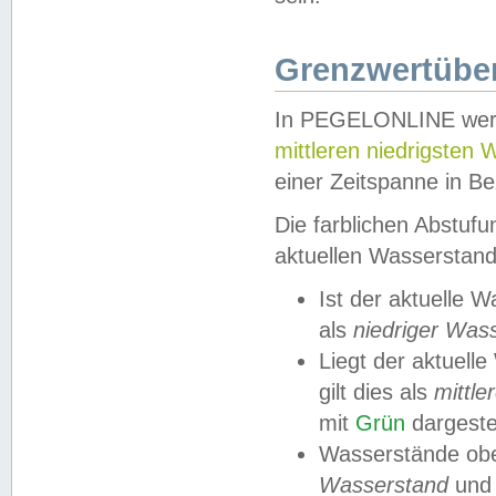
Grenzwertüber
In PEGELONLINE werde
mittleren niedrigsten
einer Zeitspanne in Be
Die farblichen Abstuf
aktuellen Wasserstand
Ist der aktuelle 
als
niedriger Was
Liegt der aktue
gilt dies als
mittle
mit
Grün
dargestel
Wasserstände obe
Wasserstand
und