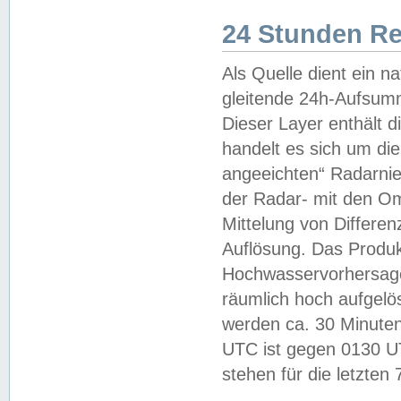
24 Stunden R
Als Quelle dient ein n
gleitende 24h-Aufsum
Dieser Layer enthält
handelt es sich um di
angeeichten“ Radarnie
der Radar- mit den O
Mittelung von Differe
Auflösung. Das Produk
Hochwasservorhersagez
räumlich hoch aufgelö
werden ca. 30 Minuten
UTC ist gegen 0130 UTC
stehen für die letzten