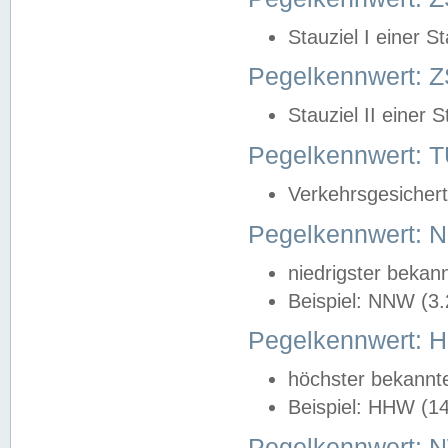
Stauziel I einer S
Pegelkennwert: Z
Stauziel II einer 
Pegelkennwert:
Verkehrsgesichert
Pegelkennwert:
niedrigster bekan
Beispiel: NNW (3
Pegelkennwert:
höchster bekannt
Beispiel: HHW (1
Pegelkennwert: 