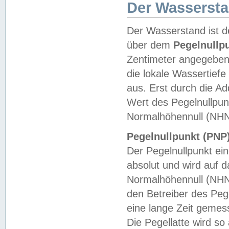
Der Wasserst
Der Wasserstand ist d
über dem
Pegelnullp
Zentimeter angegeben
die lokale Wassertie
aus. Erst durch die A
Wert des Pegelnullpun
Normalhöhennull (NHN
Pegelnullpunkt (PNP)
Der Pegelnullpunkt ei
absolut und wird auf
Normalhöhennull (NHN
den Betreiber des Pege
eine lange Zeit geme
Die Pegellatte wird s