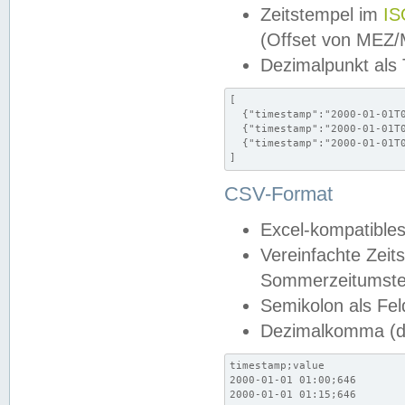
Zeitstempel im
IS
(Offset von MEZ
Dezimalpunkt als
[

  {"timestamp":"2000-01-01T0
  {"timestamp":"2000-01-01T0
  {"timestamp":"2000-01-01T0
]
CSV-Format
Excel-kompatibles
Vereinfachte Zeit
Sommerzeitumstel
Semikolon als Fel
Dezimalkomma (de
timestamp;value

2000-01-01 01:00;646

2000-01-01 01:15;646
