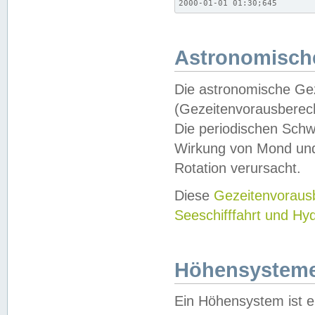
2000-01-01 01:30;645
Astronomische
Die astronomische Gez
(Gezeitenvorausberec
Die periodischen Schw
Wirkung von Mond und
Rotation verursacht.
Diese
Gezeitenvorau
Seeschifffahrt und Hy
Höhensystem
Ein Höhensystem ist e