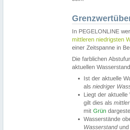
Grenzwertüber
In PEGELONLINE werde
mittleren niedrigsten
einer Zeitspanne in Be
Die farblichen Abstuf
aktuellen Wasserstand
Ist der aktuelle 
als
niedriger Was
Liegt der aktue
gilt dies als
mittle
mit
Grün
dargestel
Wasserstände obe
Wasserstand
und