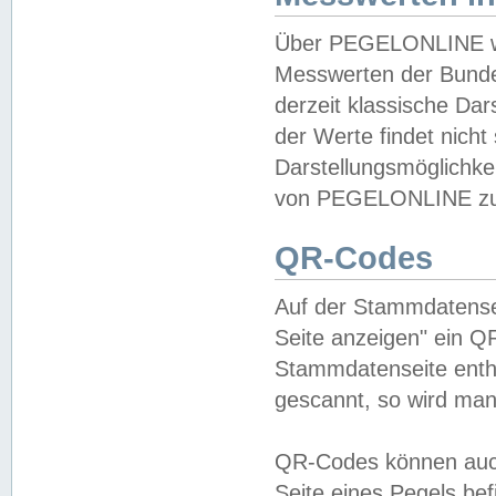
Über PEGELONLINE wer
Messwerten der Bundes
derzeit klassische Da
der Werte findet nicht 
Darstellungsmöglichkei
von PEGELONLINE zu 
QR-Codes
Auf der Stammdatensei
Seite anzeigen" ein Q
Stammdatenseite enthä
gescannt, so wird man
QR-Codes können auc
Seite eines Pegels be