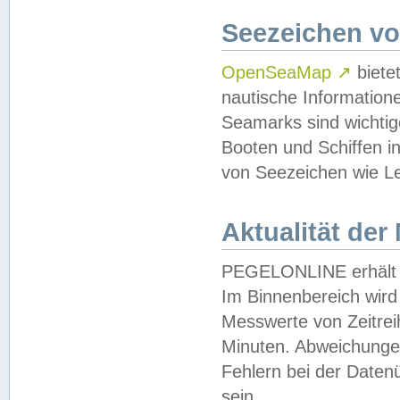
Seezeichen v
OpenSeaMap
↗
biete
nautische Information
Seamarks sind wichtig
Booten und Schiffen i
von Seezeichen wie Le
Aktualität der
PEGELONLINE erhält u
Im Binnenbereich wird 
Messwerte von Zeitreih
Minuten. Abweichungen
Fehlern bei der Daten
sein.