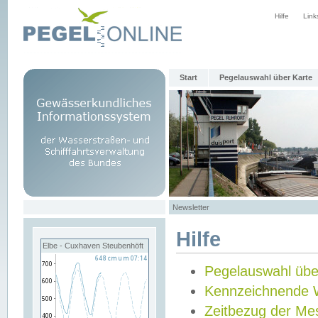
Hilfe
Link
Start
Pegelauswahl über Karte
Newsletter
Hilfe
Elbe - Cuxhaven Steubenhöft
Pegelauswahl übe
Kennzeichnende 
Zeitbezug der Me