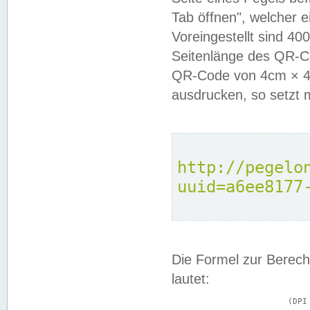
Tab öffnen", welcher 
Voreingestellt sind 4
Seitenlänge des QR-C
QR-Code von 4cm × 4c
ausdrucken, so setzt 
http://pegelo
uuid=a6ee8177
Die Formel zur Berech
lautet:
			(DPI × Druckkantenlänge in cm) ÷ 2,54 = Kantenlänge in Pixel
