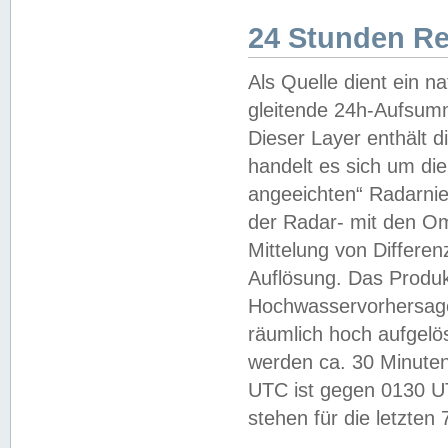
24 Stunden R
Als Quelle dient ein n
gleitende 24h-Aufsum
Dieser Layer enthält
handelt es sich um di
angeeichten“ Radarnie
der Radar- mit den O
Mittelung von Differe
Auflösung. Das Produk
Hochwasservorhersagez
räumlich hoch aufgelö
werden ca. 30 Minuten
UTC ist gegen 0130 UTC
stehen für die letzten