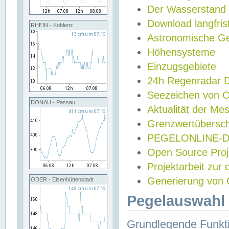
Der Wasserstand
Download langfris
RHEIN - Koblenz
Astronomische Gez
Höhensysteme
Einzugsgebiete
24h Regenradar
Seezeichen von 
DONAU - Passau
Aktualität der Me
Grenzwertübersch
PEGELONLINE-Di
Open Source Projek
Projektarbeit zur
Generierung von 
ODER - Eisenhüttenstadt
Pegelauswahl 
Grundlegende Funkti