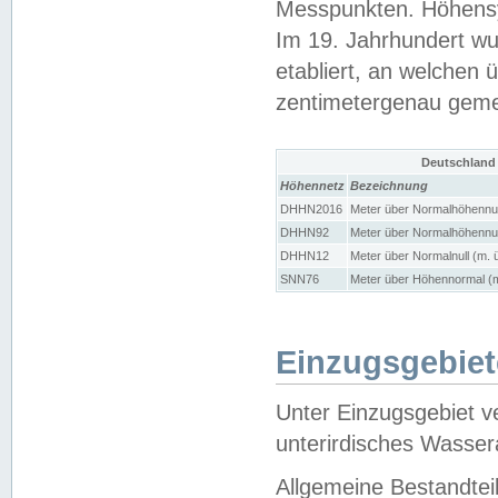
Messpunkten. Höhensy
Im 19. Jahrhundert wu
etabliert, an welchen 
zentimetergenau gem
Deutschland
Höhennetz
Bezeichnung
DHHN2016
Meter über Normalhöhennul
DHHN92
Meter über Normalhöhennul
DHHN12
Meter über Normalnull (m. 
SNN76
Meter über Höhennormal (m
Einzugsgebiet
Unter Einzugsgebiet v
unterirdisches Wasser
Allgemeine Bestandtei