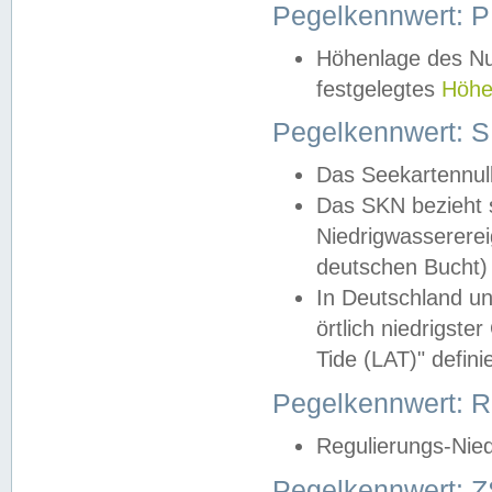
Pegelkennwert: 
Höhenlage des Nul
festgelegtes
Höhe
Pegelkennwert: 
Das Seekartennull
Das SKN bezieht s
Niedrigwassererei
deutschen Bucht) 
In Deutschland un
örtlich niedrigst
Tide (LAT)" definie
Pegelkennwert:
Regulierungs-Nie
Pegelkennwert: Z