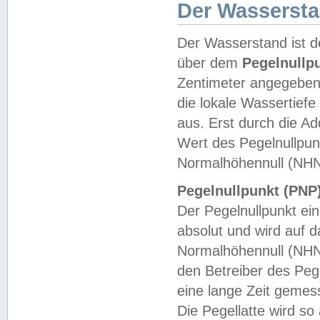
Der Wasserst
Der Wasserstand ist d
über dem
Pegelnullp
Zentimeter angegeben
die lokale Wassertie
aus. Erst durch die A
Wert des Pegelnullpun
Normalhöhennull (NHN
Pegelnullpunkt (PNP)
Der Pegelnullpunkt ei
absolut und wird auf
Normalhöhennull (NHN
den Betreiber des Pege
eine lange Zeit geme
Die Pegellatte wird s