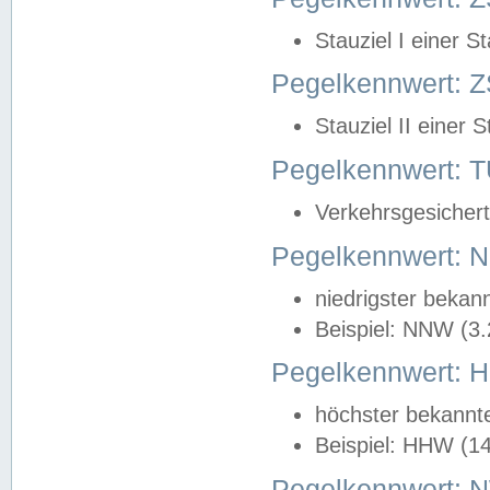
Stauziel I einer S
Pegelkennwert: Z
Stauziel II einer 
Pegelkennwert:
Verkehrsgesichert
Pegelkennwert:
niedrigster bekan
Beispiel: NNW (3
Pegelkennwert:
höchster bekannt
Beispiel: HHW (1
Pegelkennwert: 