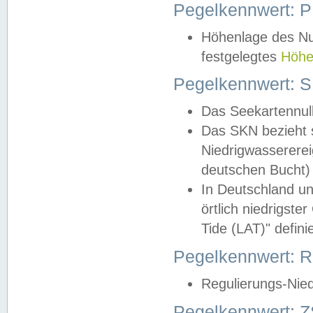
Pegelkennwert: 
Höhenlage des Nul
festgelegtes
Höhe
Pegelkennwert: 
Das Seekartennull
Das SKN bezieht s
Niedrigwassererei
deutschen Bucht) 
In Deutschland un
örtlich niedrigst
Tide (LAT)" definie
Pegelkennwert:
Regulierungs-Nie
Pegelkennwert: Z