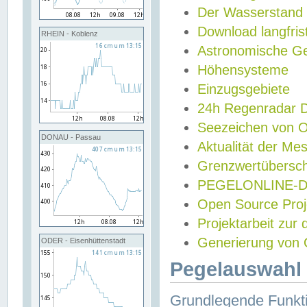
Der Wasserstand
Download langfris
RHEIN - Koblenz
Astronomische Gez
Höhensysteme
Einzugsgebiete
24h Regenradar
Seezeichen von 
DONAU - Passau
Aktualität der Me
Grenzwertübersch
PEGELONLINE-Di
Open Source Projek
Projektarbeit zur
Generierung von 
ODER - Eisenhüttenstadt
Pegelauswahl 
Grundlegende Funkti