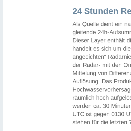
24 Stunden R
Als Quelle dient ein n
gleitende 24h-Aufsum
Dieser Layer enthält
handelt es sich um di
angeeichten“ Radarnie
der Radar- mit den O
Mittelung von Differe
Auflösung. Das Produk
Hochwasservorhersagez
räumlich hoch aufgelö
werden ca. 30 Minuten
UTC ist gegen 0130 UTC
stehen für die letzten