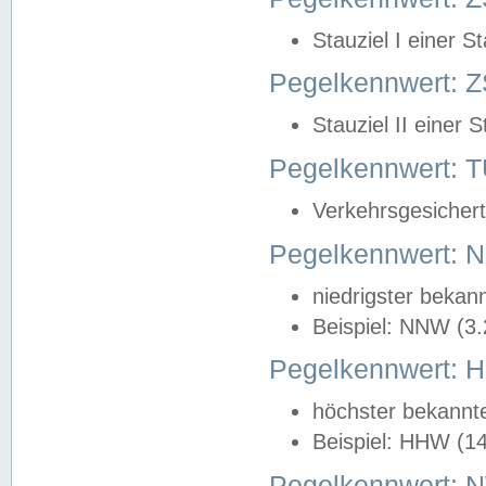
Stauziel I einer S
Pegelkennwert: Z
Stauziel II einer 
Pegelkennwert:
Verkehrsgesichert
Pegelkennwert:
niedrigster bekan
Beispiel: NNW (3
Pegelkennwert:
höchster bekannt
Beispiel: HHW (1
Pegelkennwert: 