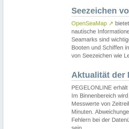
Seezeichen v
OpenSeaMap
↗
biete
nautische Information
Seamarks sind wichtig
Booten und Schiffen i
von Seezeichen wie Le
Aktualität der
PEGELONLINE erhält u
Im Binnenbereich wird 
Messwerte von Zeitreih
Minuten. Abweichungen
Fehlern bei der Daten
sein.