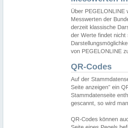
Über PEGELONLINE wer
Messwerten der Bundes
derzeit klassische Da
der Werte findet nicht 
Darstellungsmöglichkei
von PEGELONLINE zu 
QR-Codes
Auf der Stammdatensei
Seite anzeigen" ein Q
Stammdatenseite enthä
gescannt, so wird man
QR-Codes können auc
Seite eines Pegels be