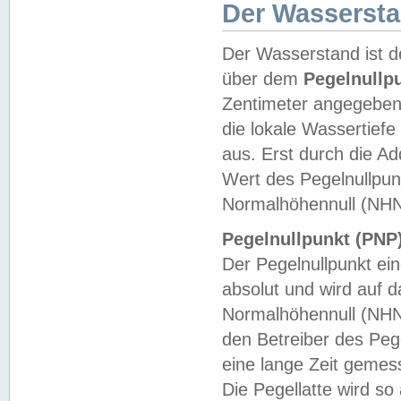
Der Wasserst
Der Wasserstand ist d
über dem
Pegelnullp
Zentimeter angegeben
die lokale Wassertie
aus. Erst durch die A
Wert des Pegelnullpun
Normalhöhennull (NHN
Pegelnullpunkt (PNP)
Der Pegelnullpunkt ei
absolut und wird auf
Normalhöhennull (NHN
den Betreiber des Pege
eine lange Zeit geme
Die Pegellatte wird s