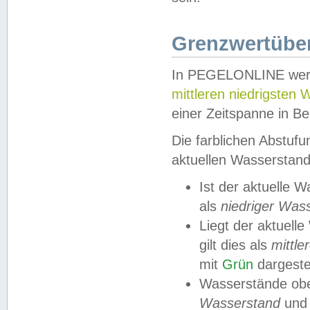
Grenzwertüber
In PEGELONLINE werde
mittleren niedrigsten
einer Zeitspanne in Be
Die farblichen Abstuf
aktuellen Wasserstand
Ist der aktuelle 
als
niedriger Was
Liegt der aktue
gilt dies als
mittle
mit
Grün
dargestel
Wasserstände obe
Wasserstand
und