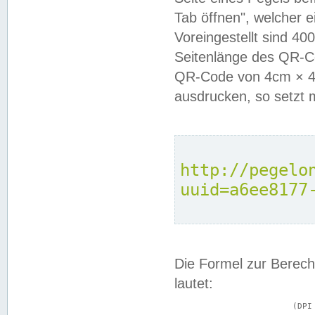
Tab öffnen", welcher 
Voreingestellt sind 4
Seitenlänge des QR-C
QR-Code von 4cm × 4c
ausdrucken, so setzt 
http://pegelo
uuid=a6ee8177
Die Formel zur Berech
lautet:
			(DPI × Druckkantenlänge in cm) ÷ 2,54 = Kantenlänge in Pixel
