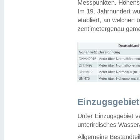
Messpunkten. Höhensy
Im 19. Jahrhundert wu
etabliert, an welchen 
zentimetergenau gem
Deutschland
Höhennetz
Bezeichnung
DHHN2016
Meter über Normalhöhennul
DHHN92
Meter über Normalhöhennul
DHHN12
Meter über Normalnull (m. 
SNN76
Meter über Höhennormal (m
Einzugsgebiet
Unter Einzugsgebiet v
unterirdisches Wasser
Allgemeine Bestandtei