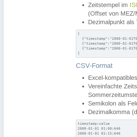
Zeitstempel im
IS
(Offset von MEZ
Dezimalpunkt als
[

  {"timestamp":"2000-01-01T0
  {"timestamp":"2000-01-01T0
  {"timestamp":"2000-01-01T0
]
CSV-Format
Excel-kompatibles
Vereinfachte Zeit
Sommerzeitumstel
Semikolon als Fel
Dezimalkomma (de
timestamp;value

2000-01-01 01:00;646

2000-01-01 01:15;646
