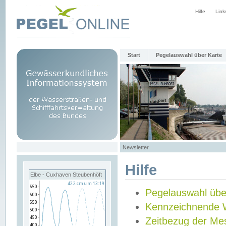
Hilfe
Link
Start
Pegelauswahl über Karte
Newsletter
Hilfe
Elbe - Cuxhaven Steubenhöft
Pegelauswahl übe
Kennzeichnende 
Zeitbezug der Me