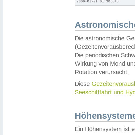
2000-01-01 01:30;645
Astronomische
Die astronomische Gez
(Gezeitenvorausberec
Die periodischen Schw
Wirkung von Mond und
Rotation verursacht.
Diese
Gezeitenvorau
Seeschifffahrt und Hy
Höhensystem
Ein Höhensystem ist e