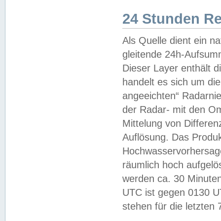
24 Stunden R
Als Quelle dient ein n
gleitende 24h-Aufsum
Dieser Layer enthält
handelt es sich um di
angeeichten“ Radarnie
der Radar- mit den O
Mittelung von Differe
Auflösung. Das Produk
Hochwasservorhersagez
räumlich hoch aufgelö
werden ca. 30 Minuten
UTC ist gegen 0130 UTC
stehen für die letzten