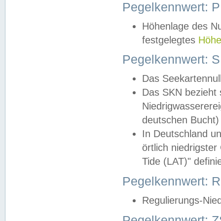
Pegelkennwert: 
Höhenlage des Nul
festgelegtes
Höhe
Pegelkennwert: 
Das Seekartennull
Das SKN bezieht s
Niedrigwassererei
deutschen Bucht) 
In Deutschland un
örtlich niedrigst
Tide (LAT)" definie
Pegelkennwert:
Regulierungs-Nie
Pegelkennwert: Z