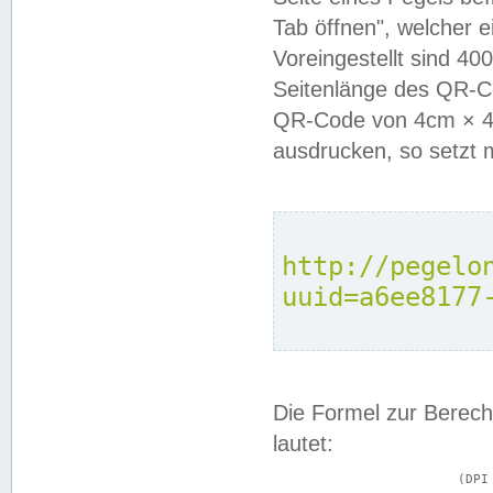
Tab öffnen", welcher 
Voreingestellt sind 4
Seitenlänge des QR-C
QR-Code von 4cm × 4c
ausdrucken, so setzt 
http://pegelo
uuid=a6ee8177
Die Formel zur Berech
lautet:
			(DPI × Druckkantenlänge in cm) ÷ 2,54 = Kantenlänge in Pixel
