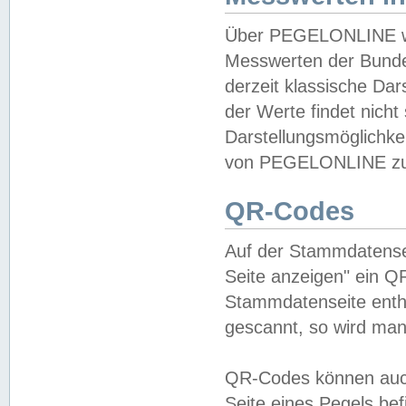
Über PEGELONLINE wer
Messwerten der Bundes
derzeit klassische Da
der Werte findet nicht 
Darstellungsmöglichkei
von PEGELONLINE zu 
QR-Codes
Auf der Stammdatensei
Seite anzeigen" ein Q
Stammdatenseite enthä
gescannt, so wird man
QR-Codes können auc
Seite eines Pegels be