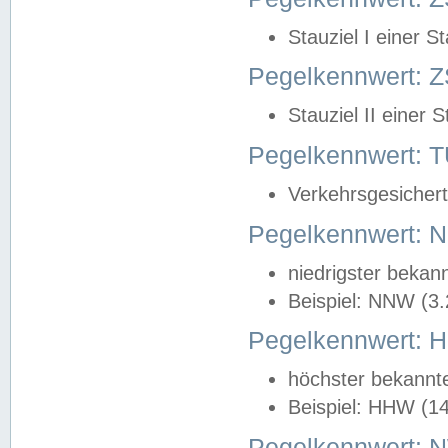
Stauziel I einer S
Pegelkennwert: Z
Stauziel II einer 
Pegelkennwert:
Verkehrsgesichert
Pegelkennwert:
niedrigster bekan
Beispiel: NNW (3
Pegelkennwert:
höchster bekannt
Beispiel: HHW (1
Pegelkennwert: 