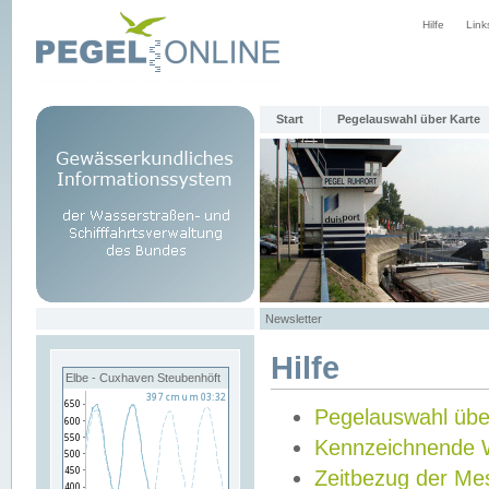
Hilfe
Link
Start
Pegelauswahl über Karte
Newsletter
Hilfe
Elbe - Cuxhaven Steubenhöft
Pegelauswahl übe
Kennzeichnende 
Zeitbezug der Me