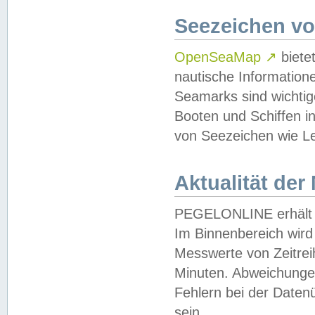
Seezeichen v
OpenSeaMap
↗
biete
nautische Information
Seamarks sind wichtig
Booten und Schiffen i
von Seezeichen wie Le
Aktualität der
PEGELONLINE erhält u
Im Binnenbereich wird 
Messwerte von Zeitreih
Minuten. Abweichungen
Fehlern bei der Daten
sein.