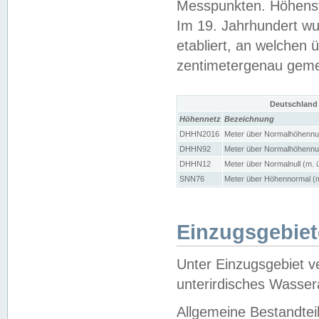
Messpunkten. Höhensy
Im 19. Jahrhundert wu
etabliert, an welchen 
zentimetergenau gem
Deutschland
Höhennetz
Bezeichnung
DHHN2016
Meter über Normalhöhennul
DHHN92
Meter über Normalhöhennul
DHHN12
Meter über Normalnull (m. 
SNN76
Meter über Höhennormal (m
Einzugsgebiet
Unter Einzugsgebiet v
unterirdisches Wasser
Allgemeine Bestandtei