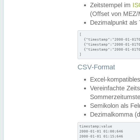
Zeitstempel im
IS
(Offset von MEZ
Dezimalpunkt als
[

  {"timestamp":"2000-01-01T0
  {"timestamp":"2000-01-01T0
  {"timestamp":"2000-01-01T0
]
CSV-Format
Excel-kompatibles
Vereinfachte Zeit
Sommerzeitumstel
Semikolon als Fel
Dezimalkomma (de
timestamp;value

2000-01-01 01:00;646

2000-01-01 01:15;646
