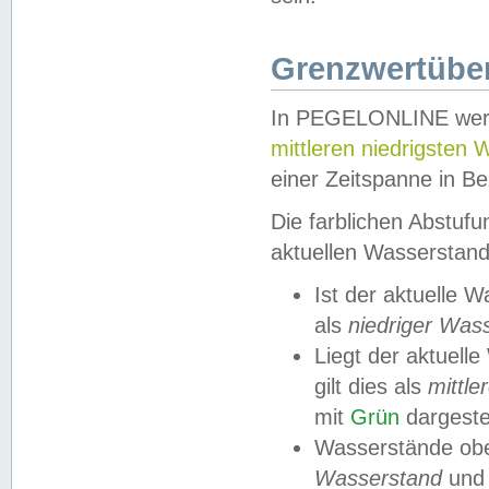
Grenzwertüber
In PEGELONLINE werde
mittleren niedrigsten
einer Zeitspanne in Be
Die farblichen Abstuf
aktuellen Wasserstand
Ist der aktuelle 
als
niedriger Was
Liegt der aktue
gilt dies als
mittle
mit
Grün
dargestel
Wasserstände obe
Wasserstand
und