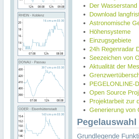
Der Wasserstand
Download langfris
RHEIN - Koblenz
Astronomische Gez
Höhensysteme
Einzugsgebiete
24h Regenradar
Seezeichen von 
DONAU - Passau
Aktualität der Me
Grenzwertübersch
PEGELONLINE-Di
Open Source Projek
Projektarbeit zur
Generierung von 
ODER - Eisenhüttenstadt
Pegelauswahl 
Grundlegende Funkti