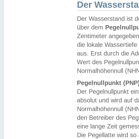
Der Wasserst
Der Wasserstand ist d
über dem
Pegelnullp
Zentimeter angegeben
die lokale Wassertie
aus. Erst durch die A
Wert des Pegelnullpun
Normalhöhennull (NHN
Pegelnullpunkt (PNP)
Der Pegelnullpunkt ei
absolut und wird auf
Normalhöhennull (NHN
den Betreiber des Pege
eine lange Zeit geme
Die Pegellatte wird s