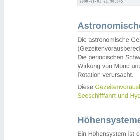
2000-01-01 01:30;645
Astronomische
Die astronomische Gez
(Gezeitenvorausberec
Die periodischen Schw
Wirkung von Mond und
Rotation verursacht.
Diese
Gezeitenvorau
Seeschifffahrt und Hy
Höhensystem
Ein Höhensystem ist e