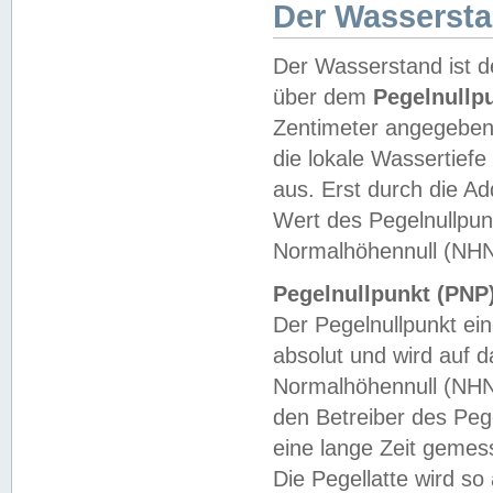
Der Wasserst
Der Wasserstand ist d
über dem
Pegelnullp
Zentimeter angegeben
die lokale Wassertie
aus. Erst durch die A
Wert des Pegelnullpun
Normalhöhennull (NHN
Pegelnullpunkt (PNP)
Der Pegelnullpunkt ei
absolut und wird auf
Normalhöhennull (NHN
den Betreiber des Pege
eine lange Zeit geme
Die Pegellatte wird s