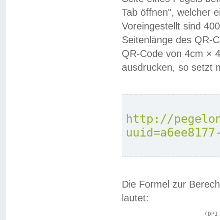
Tab öffnen", welcher 
Voreingestellt sind 4
Seitenlänge des QR-C
QR-Code von 4cm × 4c
ausdrucken, so setzt 
http://pegelo
uuid=a6ee8177
Die Formel zur Berech
lautet:
			(DPI × Druckkantenlänge in cm) ÷ 2,54 = Kantenlänge in Pixel
