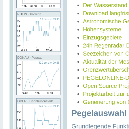
Der Wasserstand
Download langfris
RHEIN - Koblenz
Astronomische Gez
Höhensysteme
Einzugsgebiete
24h Regenradar
Seezeichen von 
DONAU - Passau
Aktualität der Me
Grenzwertübersch
PEGELONLINE-Di
Open Source Projek
Projektarbeit zur
Generierung von 
ODER - Eisenhüttenstadt
Pegelauswahl 
Grundlegende Funkti