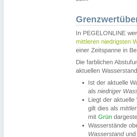
Grenzwertüber
In PEGELONLINE werde
mittleren niedrigsten
einer Zeitspanne in Be
Die farblichen Abstuf
aktuellen Wasserstand
Ist der aktuelle 
als
niedriger Was
Liegt der aktue
gilt dies als
mittle
mit
Grün
dargestel
Wasserstände obe
Wasserstand
und