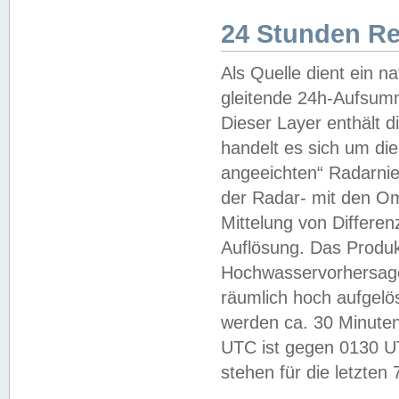
24 Stunden R
Als Quelle dient ein n
gleitende 24h-Aufsum
Dieser Layer enthält
handelt es sich um di
angeeichten“ Radarnie
der Radar- mit den O
Mittelung von Differe
Auflösung. Das Produk
Hochwasservorhersagez
räumlich hoch aufgelö
werden ca. 30 Minuten
UTC ist gegen 0130 UTC
stehen für die letzten