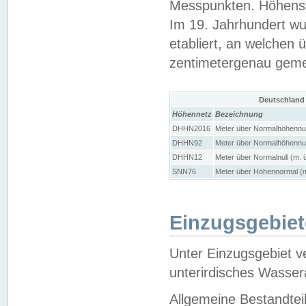
Messpunkten. Höhensy
Im 19. Jahrhundert wu
etabliert, an welchen 
zentimetergenau gem
Deutschland
Höhennetz
Bezeichnung
DHHN2016
Meter über Normalhöhennul
DHHN92
Meter über Normalhöhennul
DHHN12
Meter über Normalnull (m. 
SNN76
Meter über Höhennormal (m
Einzugsgebiet
Unter Einzugsgebiet v
unterirdisches Wasser
Allgemeine Bestandtei