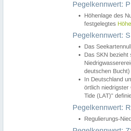
Pegelkennwert: 
Höhenlage des Nul
festgelegtes
Höhe
Pegelkennwert: 
Das Seekartennull
Das SKN bezieht s
Niedrigwassererei
deutschen Bucht) 
In Deutschland un
örtlich niedrigst
Tide (LAT)" definie
Pegelkennwert:
Regulierungs-Nie
Pegelkennwert: Z