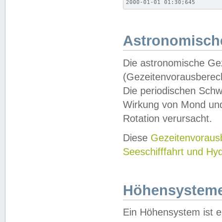
2000-01-01 01:30;645
Astronomische
Die astronomische Gez
(Gezeitenvorausberec
Die periodischen Schw
Wirkung von Mond und
Rotation verursacht.
Diese
Gezeitenvorau
Seeschifffahrt und Hy
Höhensystem
Ein Höhensystem ist e