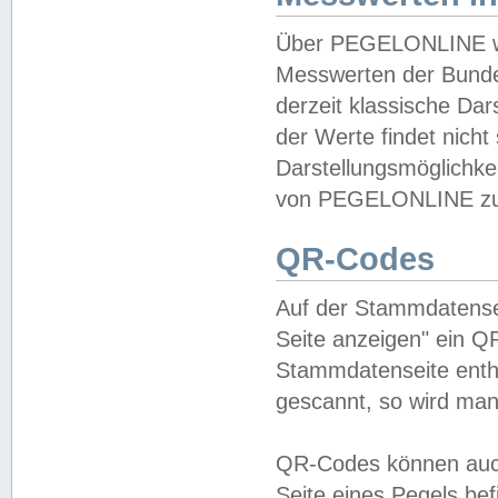
Über PEGELONLINE wer
Messwerten der Bundes
derzeit klassische Da
der Werte findet nicht 
Darstellungsmöglichkei
von PEGELONLINE zu 
QR-Codes
Auf der Stammdatensei
Seite anzeigen" ein Q
Stammdatenseite enthä
gescannt, so wird man
QR-Codes können auc
Seite eines Pegels be