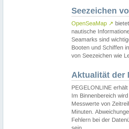
Seezeichen v
OpenSeaMap
↗
biete
nautische Information
Seamarks sind wichtig
Booten und Schiffen i
von Seezeichen wie Le
Aktualität der
PEGELONLINE erhält u
Im Binnenbereich wird 
Messwerte von Zeitreih
Minuten. Abweichungen
Fehlern bei der Daten
sein.