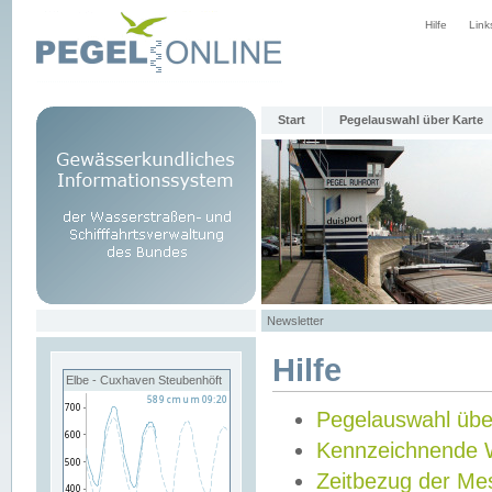
Hilfe
Link
Start
Pegelauswahl über Karte
Newsletter
Hilfe
Elbe - Cuxhaven Steubenhöft
Pegelauswahl übe
Kennzeichnende 
Zeitbezug der Me