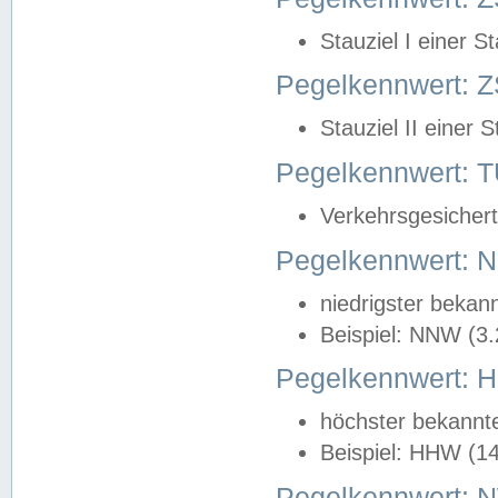
Stauziel I einer S
Pegelkennwert: Z
Stauziel II einer 
Pegelkennwert:
Verkehrsgesichert
Pegelkennwert:
niedrigster bekan
Beispiel: NNW (3
Pegelkennwert:
höchster bekannt
Beispiel: HHW (1
Pegelkennwert: 