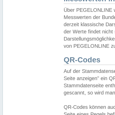
Über PEGELONLINE wer
Messwerten der Bundes
derzeit klassische Da
der Werte findet nicht 
Darstellungsmöglichkei
von PEGELONLINE zu 
QR-Codes
Auf der Stammdatensei
Seite anzeigen" ein Q
Stammdatenseite enthä
gescannt, so wird man
QR-Codes können auc
Seite eines Pegels be