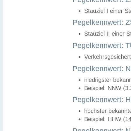
Stauziel I einer S
Pegelkennwert: Z
Stauziel II einer 
Pegelkennwert:
Verkehrsgesichert
Pegelkennwert:
niedrigster bekan
Beispiel: NNW (3
Pegelkennwert:
höchster bekannt
Beispiel: HHW (1
Pegelkennwert: 