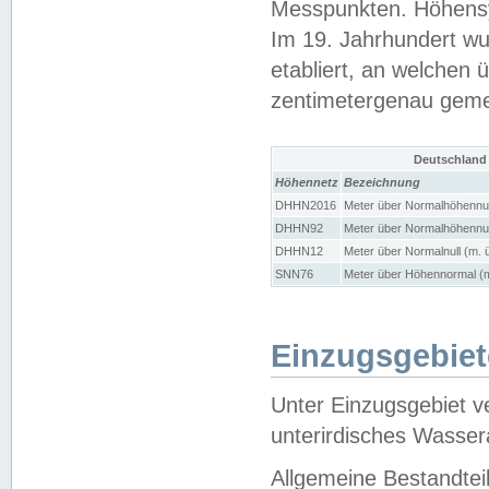
Messpunkten. Höhensy
Im 19. Jahrhundert wu
etabliert, an welchen 
zentimetergenau gem
Deutschland
Höhennetz
Bezeichnung
DHHN2016
Meter über Normalhöhennul
DHHN92
Meter über Normalhöhennul
DHHN12
Meter über Normalnull (m. 
SNN76
Meter über Höhennormal (m
Einzugsgebiet
Unter Einzugsgebiet v
unterirdisches Wasser
Allgemeine Bestandtei