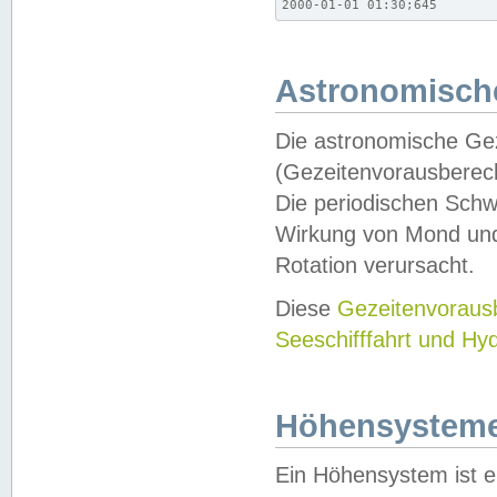
2000-01-01 01:30;645
Astronomische
Die astronomische Gez
(Gezeitenvorausberec
Die periodischen Schw
Wirkung von Mond und
Rotation verursacht.
Diese
Gezeitenvorau
Seeschifffahrt und Hy
Höhensystem
Ein Höhensystem ist e