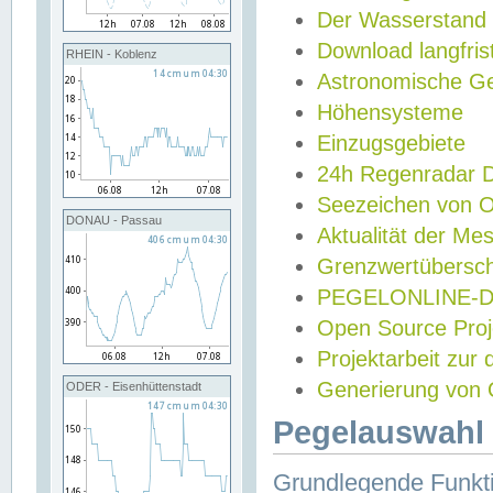
Der Wasserstand
Download langfris
RHEIN - Koblenz
Astronomische Gez
Höhensysteme
Einzugsgebiete
24h Regenradar
Seezeichen von 
DONAU - Passau
Aktualität der Me
Grenzwertübersch
PEGELONLINE-Di
Open Source Projek
Projektarbeit zur
Generierung von 
ODER - Eisenhüttenstadt
Pegelauswahl 
Grundlegende Funkti