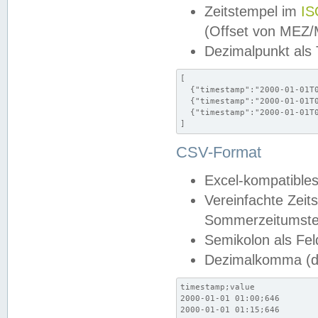
Zeitstempel im
IS
(Offset von MEZ
Dezimalpunkt als
[

  {"timestamp":"2000-01-01T0
  {"timestamp":"2000-01-01T0
  {"timestamp":"2000-01-01T0
]
CSV-Format
Excel-kompatibles
Vereinfachte Zeit
Sommerzeitumstel
Semikolon als Fel
Dezimalkomma (de
timestamp;value

2000-01-01 01:00;646

2000-01-01 01:15;646
