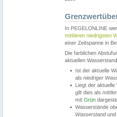
Grenzwertüber
In PEGELONLINE werde
mittleren niedrigsten
einer Zeitspanne in Be
Die farblichen Abstuf
aktuellen Wasserstand
Ist der aktuelle 
als
niedriger Was
Liegt der aktue
gilt dies als
mittle
mit
Grün
dargestel
Wasserstände obe
Wasserstand
und