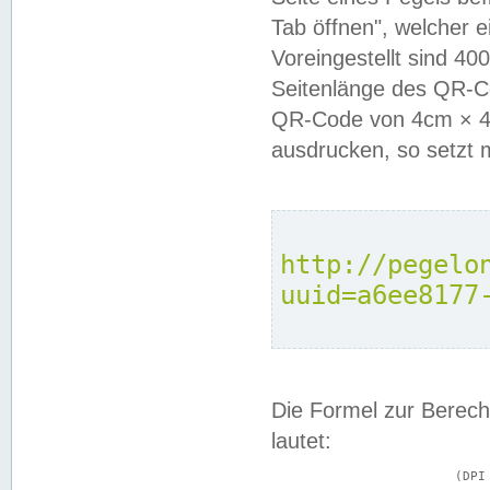
Tab öffnen", welcher 
Voreingestellt sind 4
Seitenlänge des QR-C
QR-Code von 4cm × 4c
ausdrucken, so setzt 
http://pegelo
uuid=a6ee8177
Die Formel zur Berech
lautet:
			(DPI × Druckkantenlänge in cm) ÷ 2,54 = Kantenlänge in Pixel
