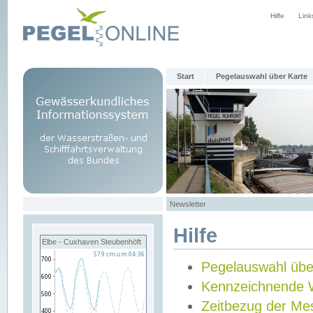
Hilfe
Link
Start
Pegelauswahl über Karte
Newsletter
Hilfe
Elbe - Cuxhaven Steubenhöft
Pegelauswahl übe
Kennzeichnende 
Zeitbezug der Me