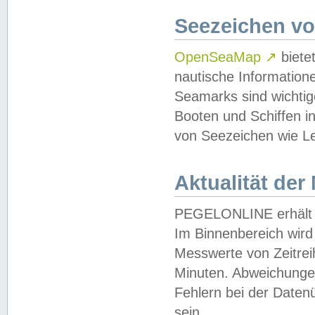
Seezeichen v
OpenSeaMap
↗
biete
nautische Information
Seamarks sind wichtig
Booten und Schiffen i
von Seezeichen wie Le
Aktualität der
PEGELONLINE erhält u
Im Binnenbereich wird 
Messwerte von Zeitreih
Minuten. Abweichungen
Fehlern bei der Daten
sein.