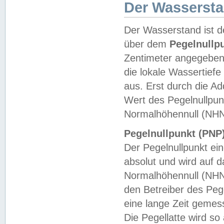
Der Wasserst
Der Wasserstand ist d
über dem
Pegelnullp
Zentimeter angegeben
die lokale Wassertie
aus. Erst durch die A
Wert des Pegelnullpun
Normalhöhennull (NHN
Pegelnullpunkt (PNP)
Der Pegelnullpunkt ei
absolut und wird auf
Normalhöhennull (NHN
den Betreiber des Pege
eine lange Zeit geme
Die Pegellatte wird s