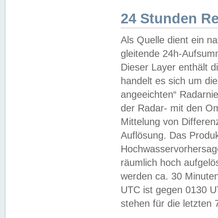
24 Stunden R
Als Quelle dient ein n
gleitende 24h-Aufsum
Dieser Layer enthält
handelt es sich um di
angeeichten“ Radarnie
der Radar- mit den O
Mittelung von Differe
Auflösung. Das Produk
Hochwasservorhersagez
räumlich hoch aufgelö
werden ca. 30 Minuten
UTC ist gegen 0130 UTC
stehen für die letzten