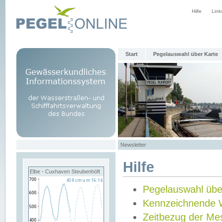
Hilfe
Link
Start
Pegelauswahl über Karte
Newsletter
Hilfe
Elbe - Cuxhaven Steubenhöft
Pegelauswahl übe
Kennzeichnende 
Zeitbezug der Me