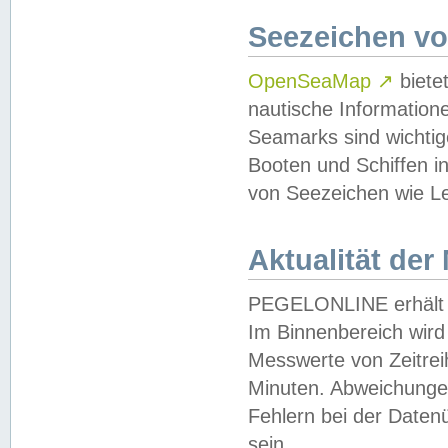
Seezeichen v
OpenSeaMap
↗
biete
nautische Information
Seamarks sind wichtig
Booten und Schiffen i
von Seezeichen wie Le
Aktualität der
PEGELONLINE erhält u
Im Binnenbereich wird 
Messwerte von Zeitreih
Minuten. Abweichungen
Fehlern bei der Daten
sein.