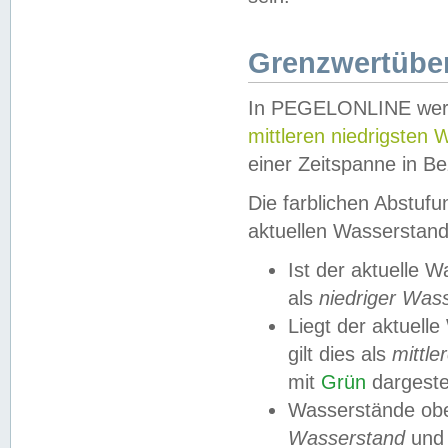
Grenzwertüber
In PEGELONLINE werde
mittleren niedrigsten
einer Zeitspanne in Be
Die farblichen Abstuf
aktuellen Wasserstand
Ist der aktuelle 
als
niedriger Was
Liegt der aktue
gilt dies als
mittle
mit
Grün
dargestel
Wasserstände obe
Wasserstand
und