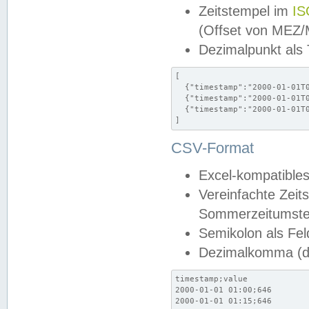
Zeitstempel im
IS
(Offset von MEZ
Dezimalpunkt als
[

  {"timestamp":"2000-01-01T0
  {"timestamp":"2000-01-01T0
  {"timestamp":"2000-01-01T0
]
CSV-Format
Excel-kompatibles
Vereinfachte Zeit
Sommerzeitumstel
Semikolon als Fel
Dezimalkomma (de
timestamp;value

2000-01-01 01:00;646

2000-01-01 01:15;646
