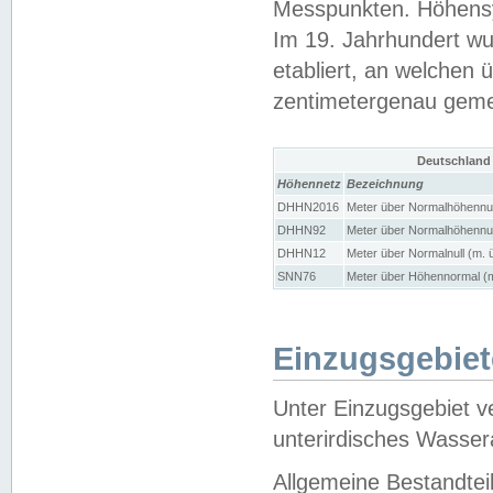
Messpunkten. Höhensy
Im 19. Jahrhundert wu
etabliert, an welchen 
zentimetergenau gem
Deutschland
Höhennetz
Bezeichnung
DHHN2016
Meter über Normalhöhennul
DHHN92
Meter über Normalhöhennul
DHHN12
Meter über Normalnull (m. 
SNN76
Meter über Höhennormal (m
Einzugsgebiet
Unter Einzugsgebiet v
unterirdisches Wasser
Allgemeine Bestandtei