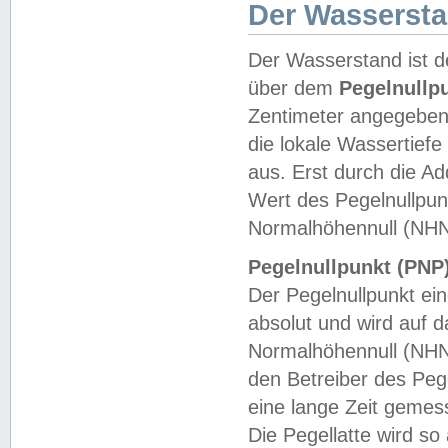
Der Wasserst
Der Wasserstand ist d
über dem
Pegelnullp
Zentimeter angegeben
die lokale Wassertie
aus. Erst durch die A
Wert des Pegelnullpun
Normalhöhennull (NHN
Pegelnullpunkt (PNP)
Der Pegelnullpunkt ei
absolut und wird auf
Normalhöhennull (NHN
den Betreiber des Pege
eine lange Zeit geme
Die Pegellatte wird s