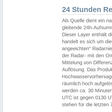
24 Stunden R
Als Quelle dient ein n
gleitende 24h-Aufsum
Dieser Layer enthält
handelt es sich um di
angeeichten“ Radarnie
der Radar- mit den O
Mittelung von Differe
Auflösung. Das Produk
Hochwasservorhersagez
räumlich hoch aufgelö
werden ca. 30 Minuten
UTC ist gegen 0130 UTC
stehen für die letzten