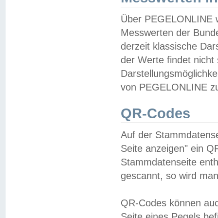
Über PEGELONLINE wer
Messwerten der Bundes
derzeit klassische Da
der Werte findet nicht 
Darstellungsmöglichkei
von PEGELONLINE zu 
QR-Codes
Auf der Stammdatensei
Seite anzeigen" ein Q
Stammdatenseite enthä
gescannt, so wird man
QR-Codes können auc
Seite eines Pegels be