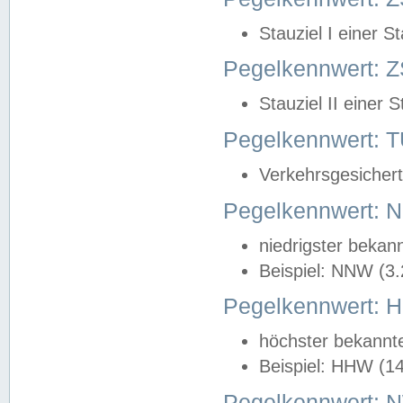
Stauziel I einer S
Pegelkennwert: Z
Stauziel II einer 
Pegelkennwert:
Verkehrsgesichert
Pegelkennwert:
niedrigster bekan
Beispiel: NNW (3
Pegelkennwert:
höchster bekannt
Beispiel: HHW (1
Pegelkennwert: 