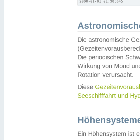
2000-01-01 01:30;645
Astronomische
Die astronomische Gez
(Gezeitenvorausberec
Die periodischen Schw
Wirkung von Mond und
Rotation verursacht.
Diese
Gezeitenvorau
Seeschifffahrt und Hy
Höhensystem
Ein Höhensystem ist e