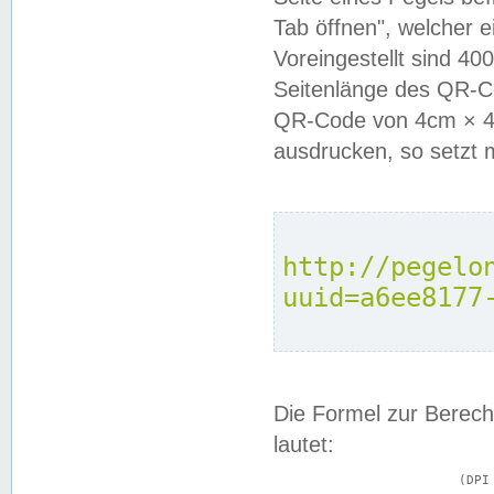
Tab öffnen", welcher 
Voreingestellt sind 4
Seitenlänge des QR-C
QR-Code von 4cm × 4c
ausdrucken, so setzt 
http://pegelo
uuid=a6ee8177
Die Formel zur Berech
lautet:
			(DPI × Druckkantenlänge in cm) ÷ 2,54 = Kantenlänge in Pixel
