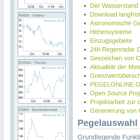
Der Wasserstand
Download langfris
RHEIN - Koblenz
Astronomische Gez
Höhensysteme
Einzugsgebiete
24h Regenradar
Seezeichen von 
DONAU - Passau
Aktualität der Me
Grenzwertübersch
PEGELONLINE-Di
Open Source Projek
Projektarbeit zur
Generierung von 
ODER - Eisenhüttenstadt
Pegelauswahl 
Grundlegende Funkti