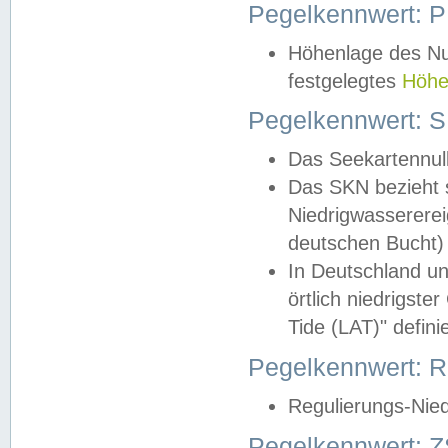
Pegelkennwert: 
Höhenlage des Nul
festgelegtes
Höhe
Pegelkennwert: 
Das Seekartennull
Das SKN bezieht s
Niedrigwassererei
deutschen Bucht) 
In Deutschland un
örtlich niedrigst
Tide (LAT)" definie
Pegelkennwert:
Regulierungs-Nie
Pegelkennwert: Z