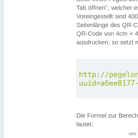
Tab öffnen", welcher 
Voreingestellt sind 4
Seitenlänge des QR-C
QR-Code von 4cm × 4c
ausdrucken, so setzt 
http://pegelo
uuid=a6ee8177
Die Formel zur Berech
lautet:
			(DPI × Druckkantenlänge in cm) ÷ 2,54 = Kantenlänge in Pixel
