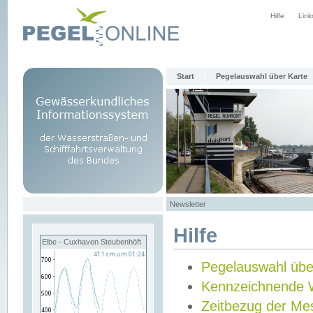
Hilfe
Link
Start
Pegelauswahl über Karte
Newsletter
Hilfe
Elbe - Cuxhaven Steubenhöft
Pegelauswahl übe
Kennzeichnende 
Zeitbezug der Me