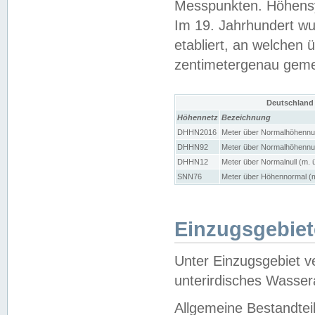
Messpunkten. Höhensy
Im 19. Jahrhundert wu
etabliert, an welchen 
zentimetergenau gem
Deutschland
Höhennetz
Bezeichnung
DHHN2016
Meter über Normalhöhennul
DHHN92
Meter über Normalhöhennul
DHHN12
Meter über Normalnull (m. 
SNN76
Meter über Höhennormal (m
Einzugsgebiet
Unter Einzugsgebiet v
unterirdisches Wasser
Allgemeine Bestandtei