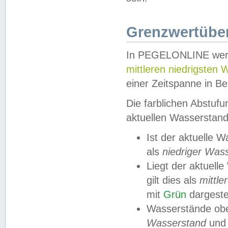
Grenzwertüber
In PEGELONLINE werde
mittleren niedrigsten
einer Zeitspanne in Be
Die farblichen Abstuf
aktuellen Wasserstand
Ist der aktuelle 
als
niedriger Was
Liegt der aktue
gilt dies als
mittle
mit
Grün
dargestel
Wasserstände obe
Wasserstand
und