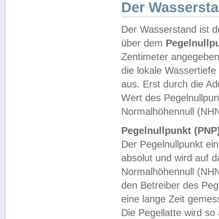
Der Wasserst
Der Wasserstand ist d
über dem
Pegelnullp
Zentimeter angegeben
die lokale Wassertie
aus. Erst durch die A
Wert des Pegelnullpun
Normalhöhennull (NHN
Pegelnullpunkt (PNP)
Der Pegelnullpunkt ei
absolut und wird auf
Normalhöhennull (NHN
den Betreiber des Pege
eine lange Zeit geme
Die Pegellatte wird s