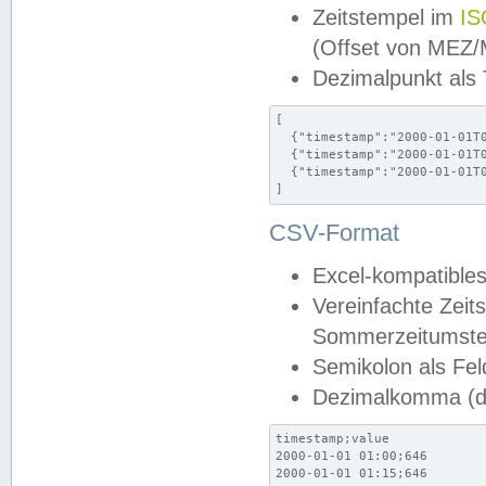
Zeitstempel im
IS
(Offset von MEZ
Dezimalpunkt als
[

  {"timestamp":"2000-01-01T0
  {"timestamp":"2000-01-01T0
  {"timestamp":"2000-01-01T0
]
CSV-Format
Excel-kompatibles
Vereinfachte Zeit
Sommerzeitumstel
Semikolon als Fel
Dezimalkomma (de
timestamp;value

2000-01-01 01:00;646

2000-01-01 01:15;646
