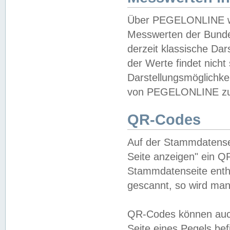
Über PEGELONLINE wer
Messwerten der Bundes
derzeit klassische Da
der Werte findet nicht 
Darstellungsmöglichkei
von PEGELONLINE zu 
QR-Codes
Auf der Stammdatensei
Seite anzeigen" ein Q
Stammdatenseite enthä
gescannt, so wird man
QR-Codes können auc
Seite eines Pegels be