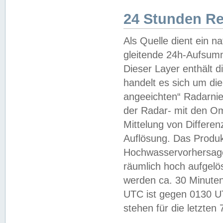
24 Stunden R
Als Quelle dient ein n
gleitende 24h-Aufsum
Dieser Layer enthält
handelt es sich um di
angeeichten“ Radarnie
der Radar- mit den O
Mittelung von Differe
Auflösung. Das Produk
Hochwasservorhersagez
räumlich hoch aufgelö
werden ca. 30 Minuten
UTC ist gegen 0130 UTC
stehen für die letzten