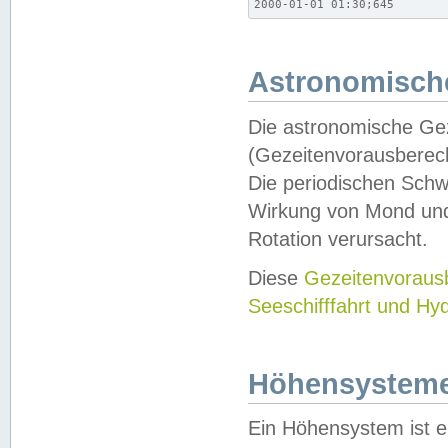
2000-01-01 01:30;645
Astronomische
Die astronomische Gez
(Gezeitenvorausberec
Die periodischen Schw
Wirkung von Mond und
Rotation verursacht.
Diese
Gezeitenvorau
Seeschifffahrt und Hy
Höhensystem
Ein Höhensystem ist e