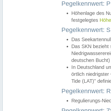
Pegelkennwert: 
Höhenlage des Nul
festgelegtes
Höhe
Pegelkennwert: 
Das Seekartennull
Das SKN bezieht s
Niedrigwassererei
deutschen Bucht) 
In Deutschland un
örtlich niedrigst
Tide (LAT)" definie
Pegelkennwert:
Regulierungs-Nie
Pegelkennwert: Z