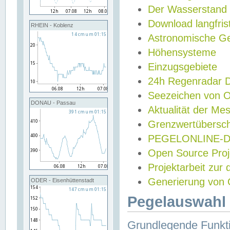
Der Wasserstand
Download langfris
RHEIN - Koblenz
Astronomische Gez
Höhensysteme
Einzugsgebiete
24h Regenradar
Seezeichen von 
DONAU - Passau
Aktualität der Me
Grenzwertübersch
PEGELONLINE-Di
Open Source Projek
Projektarbeit zur
Generierung von 
ODER - Eisenhüttenstadt
Pegelauswahl 
Grundlegende Funkti