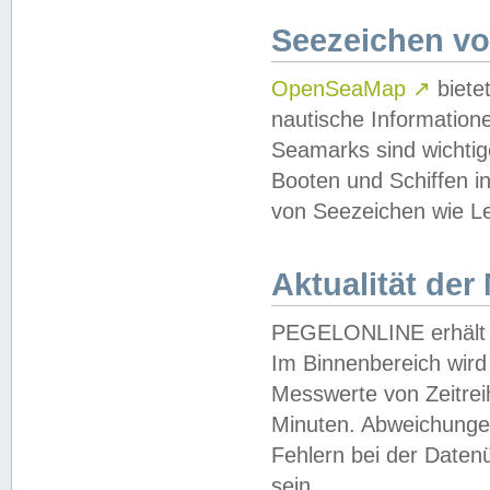
Seezeichen v
OpenSeaMap
↗
biete
nautische Information
Seamarks sind wichtig
Booten und Schiffen i
von Seezeichen wie Le
Aktualität der
PEGELONLINE erhält u
Im Binnenbereich wird 
Messwerte von Zeitreih
Minuten. Abweichungen
Fehlern bei der Daten
sein.