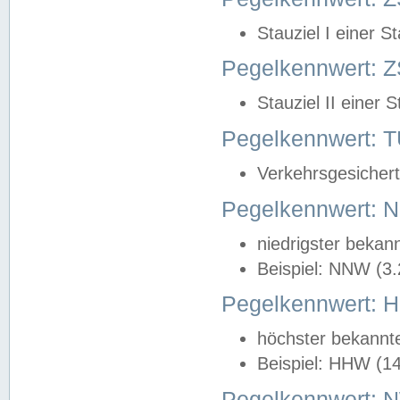
Stauziel I einer S
Pegelkennwert: Z
Stauziel II einer 
Pegelkennwert:
Verkehrsgesichert
Pegelkennwert:
niedrigster bekan
Beispiel: NNW (3
Pegelkennwert:
höchster bekannt
Beispiel: HHW (1
Pegelkennwert: 