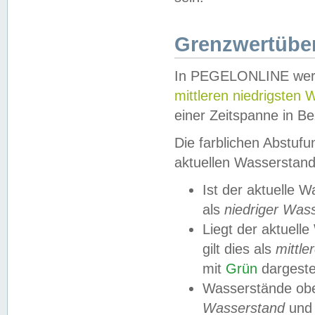
Grenzwertüber
In PEGELONLINE werde
mittleren niedrigsten
einer Zeitspanne in Be
Die farblichen Abstuf
aktuellen Wasserstand
Ist der aktuelle 
als
niedriger Was
Liegt der aktue
gilt dies als
mittle
mit
Grün
dargestel
Wasserstände obe
Wasserstand
und