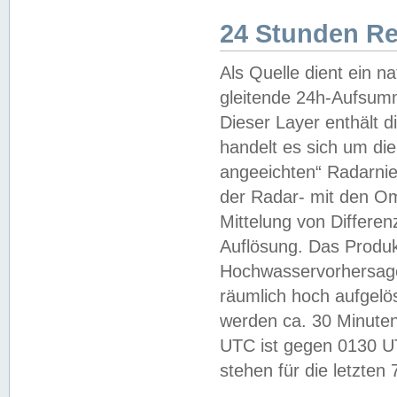
24 Stunden R
Als Quelle dient ein n
gleitende 24h-Aufsum
Dieser Layer enthält
handelt es sich um di
angeeichten“ Radarnie
der Radar- mit den O
Mittelung von Differe
Auflösung. Das Produk
Hochwasservorhersagez
räumlich hoch aufgelö
werden ca. 30 Minuten
UTC ist gegen 0130 UTC
stehen für die letzten