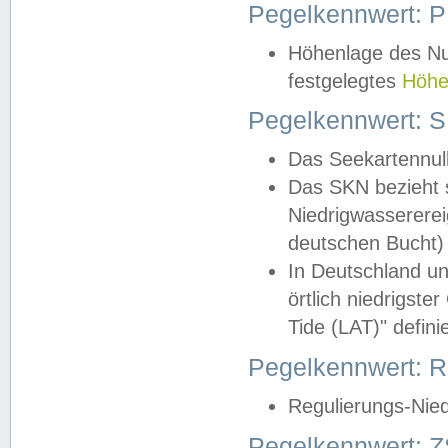
Pegelkennwert: 
Höhenlage des Nul
festgelegtes
Höhe
Pegelkennwert: 
Das Seekartennull
Das SKN bezieht s
Niedrigwassererei
deutschen Bucht) 
In Deutschland un
örtlich niedrigst
Tide (LAT)" definie
Pegelkennwert:
Regulierungs-Nie
Pegelkennwert: Z