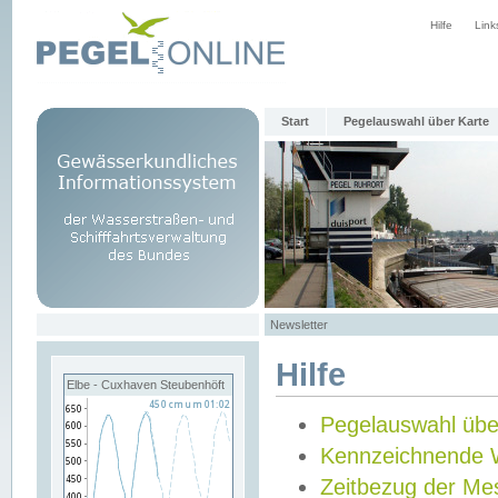
Hilfe
Link
Start
Pegelauswahl über Karte
Newsletter
Hilfe
Elbe - Cuxhaven Steubenhöft
Pegelauswahl übe
Kennzeichnende 
Zeitbezug der Me