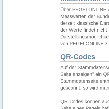
Über PEGELONLINE wer
Messwerten der Bundes
derzeit klassische Da
der Werte findet nicht 
Darstellungsmöglichkei
von PEGELONLINE zu 
QR-Codes
Auf der Stammdatensei
Seite anzeigen" ein Q
Stammdatenseite enthä
gescannt, so wird man
QR-Codes können auc
Seite eines Pegels be