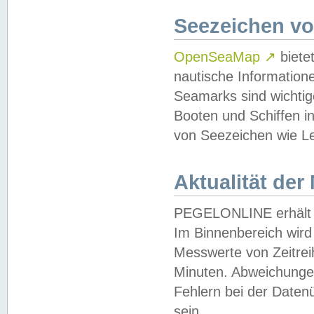
Seezeichen v
OpenSeaMap
↗
biete
nautische Information
Seamarks sind wichtig
Booten und Schiffen i
von Seezeichen wie Le
Aktualität der
PEGELONLINE erhält u
Im Binnenbereich wird 
Messwerte von Zeitreih
Minuten. Abweichungen
Fehlern bei der Daten
sein.