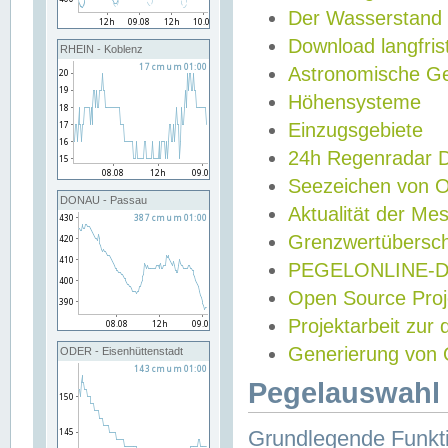
Der Wasserstand
Download langfris
RHEIN - Koblenz
Astronomische Gez
Höhensysteme
Einzugsgebiete
24h Regenradar
Seezeichen von 
DONAU - Passau
Aktualität der Me
Grenzwertübersch
PEGELONLINE-Di
Open Source Projek
Projektarbeit zur
Generierung von 
ODER - Eisenhüttenstadt
Pegelauswahl 
Grundlegende Funkti