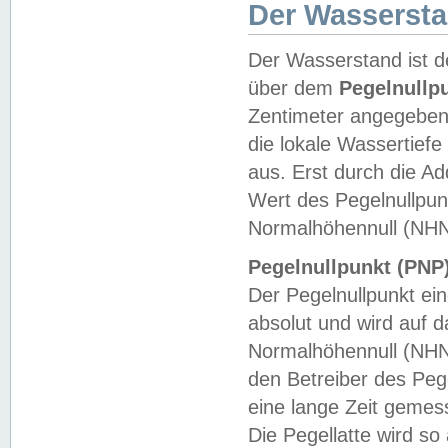
Der Wasserst
Der Wasserstand ist d
über dem
Pegelnullp
Zentimeter angegeben
die lokale Wassertie
aus. Erst durch die A
Wert des Pegelnullpun
Normalhöhennull (NHN
Pegelnullpunkt (PNP)
Der Pegelnullpunkt ei
absolut und wird auf
Normalhöhennull (NHN
den Betreiber des Pege
eine lange Zeit geme
Die Pegellatte wird s