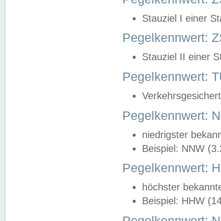
Stauziel I einer S
Pegelkennwert: Z
Stauziel II einer 
Pegelkennwert:
Verkehrsgesichert
Pegelkennwert:
niedrigster bekan
Beispiel: NNW (3
Pegelkennwert:
höchster bekannt
Beispiel: HHW (1
Pegelkennwert: 