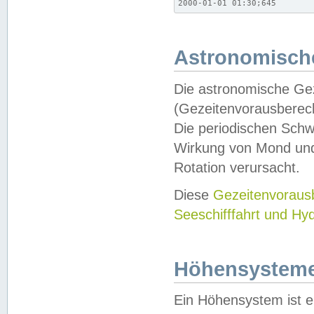
2000-01-01 01:30;645
Astronomische
Die astronomische Gez
(Gezeitenvorausberec
Die periodischen Schw
Wirkung von Mond und
Rotation verursacht.
Diese
Gezeitenvorau
Seeschifffahrt und Hy
Höhensystem
Ein Höhensystem ist e