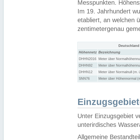
Messpunkten. Höhensy
Im 19. Jahrhundert wu
etabliert, an welchen 
zentimetergenau gem
Deutschland
Höhennetz
Bezeichnung
DHHN2016
Meter über Normalhöhennul
DHHN92
Meter über Normalhöhennul
DHHN12
Meter über Normalnull (m. 
SNN76
Meter über Höhennormal (m
Einzugsgebiet
Unter Einzugsgebiet v
unterirdisches Wasser
Allgemeine Bestandtei