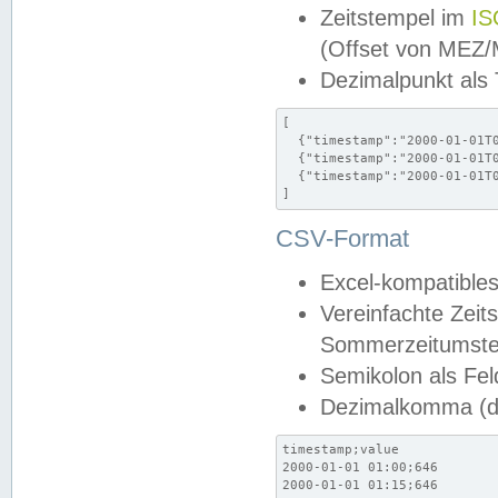
Zeitstempel im
IS
(Offset von MEZ
Dezimalpunkt als
[

  {"timestamp":"2000-01-01T0
  {"timestamp":"2000-01-01T0
  {"timestamp":"2000-01-01T0
]
CSV-Format
Excel-kompatibles
Vereinfachte Zeit
Sommerzeitumstel
Semikolon als Fel
Dezimalkomma (de
timestamp;value

2000-01-01 01:00;646

2000-01-01 01:15;646
