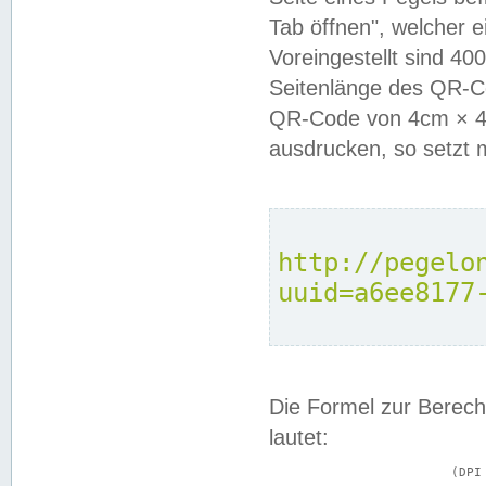
Tab öffnen", welcher 
Voreingestellt sind 4
Seitenlänge des QR-C
QR-Code von 4cm × 4c
ausdrucken, so setzt 
http://pegelo
uuid=a6ee8177
Die Formel zur Berech
lautet:
			(DPI × Druckkantenlänge in cm) ÷ 2,54 = Kantenlänge in Pixel
