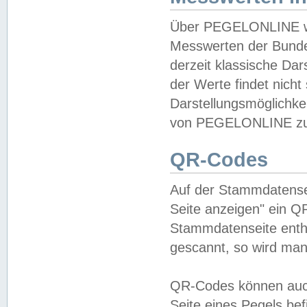
Über PEGELONLINE wer
Messwerten der Bundes
derzeit klassische Da
der Werte findet nicht 
Darstellungsmöglichkei
von PEGELONLINE zu 
QR-Codes
Auf der Stammdatensei
Seite anzeigen" ein Q
Stammdatenseite enthä
gescannt, so wird man
QR-Codes können auc
Seite eines Pegels be