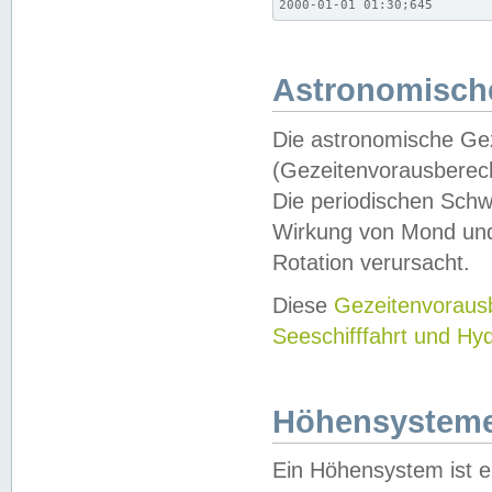
2000-01-01 01:30;645
Astronomische
Die astronomische Gez
(Gezeitenvorausberec
Die periodischen Schw
Wirkung von Mond und
Rotation verursacht.
Diese
Gezeitenvorau
Seeschifffahrt und Hy
Höhensystem
Ein Höhensystem ist e