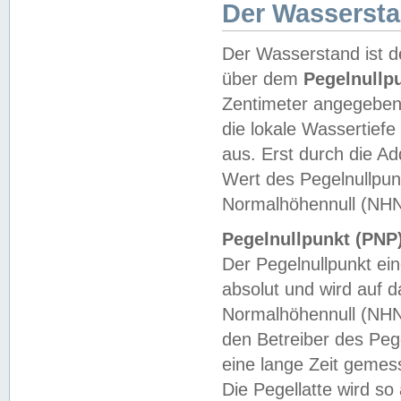
Der Wasserst
Der Wasserstand ist d
über dem
Pegelnullp
Zentimeter angegeben
die lokale Wassertie
aus. Erst durch die A
Wert des Pegelnullpun
Normalhöhennull (NHN
Pegelnullpunkt (PNP)
Der Pegelnullpunkt ei
absolut und wird auf
Normalhöhennull (NHN
den Betreiber des Pege
eine lange Zeit geme
Die Pegellatte wird s