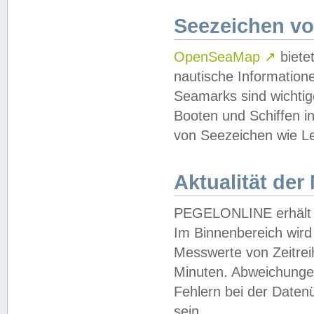
Seezeichen v
OpenSeaMap
↗
biete
nautische Information
Seamarks sind wichtig
Booten und Schiffen i
von Seezeichen wie Le
Aktualität der
PEGELONLINE erhält u
Im Binnenbereich wird 
Messwerte von Zeitreih
Minuten. Abweichungen
Fehlern bei der Daten
sein.