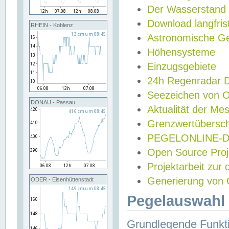
Der Wasserstand
Download langfris
RHEIN - Koblenz
Astronomische Gez
Höhensysteme
Einzugsgebiete
24h Regenradar
Seezeichen von 
DONAU - Passau
Aktualität der Me
Grenzwertübersch
PEGELONLINE-Di
Open Source Projek
Projektarbeit zur
Generierung von 
ODER - Eisenhüttenstadt
Pegelauswahl 
Grundlegende Funkti