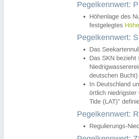
Pegelkennwert: 
Höhenlage des Nul
festgelegtes
Höhe
Pegelkennwert: 
Das Seekartennull
Das SKN bezieht s
Niedrigwassererei
deutschen Bucht) 
In Deutschland un
örtlich niedrigst
Tide (LAT)" definie
Pegelkennwert:
Regulierungs-Nie
Pegelkennwert: Z