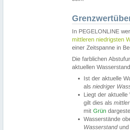
Grenzwertüber
In PEGELONLINE werde
mittleren niedrigsten
einer Zeitspanne in Be
Die farblichen Abstuf
aktuellen Wasserstand
Ist der aktuelle 
als
niedriger Was
Liegt der aktue
gilt dies als
mittle
mit
Grün
dargestel
Wasserstände obe
Wasserstand
und