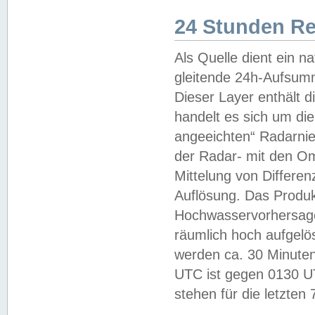
24 Stunden R
Als Quelle dient ein n
gleitende 24h-Aufsum
Dieser Layer enthält
handelt es sich um di
angeeichten“ Radarnie
der Radar- mit den O
Mittelung von Differe
Auflösung. Das Produk
Hochwasservorhersagez
räumlich hoch aufgelö
werden ca. 30 Minuten
UTC ist gegen 0130 UTC
stehen für die letzten