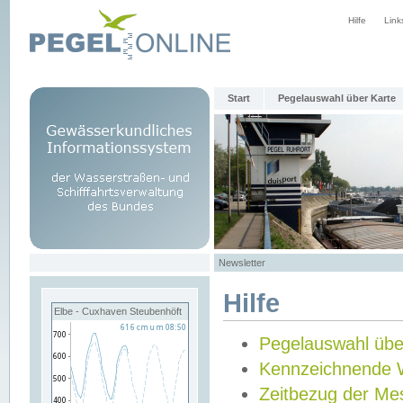
Hilfe
Link
Start
Pegelauswahl über Karte
Newsletter
Hilfe
Elbe - Cuxhaven Steubenhöft
Pegelauswahl übe
Kennzeichnende 
Zeitbezug der Me