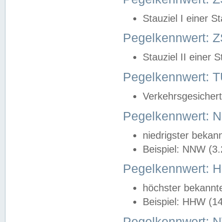
Stauziel I einer S
Pegelkennwert: Z
Stauziel II einer 
Pegelkennwert:
Verkehrsgesichert
Pegelkennwert:
niedrigster bekan
Beispiel: NNW (3
Pegelkennwert:
höchster bekannt
Beispiel: HHW (1
Pegelkennwert: 