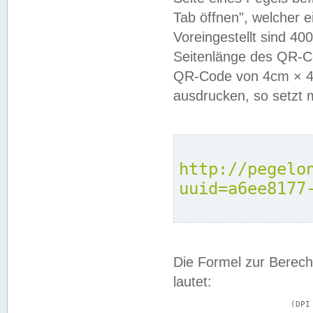
Tab öffnen", welcher 
Voreingestellt sind 4
Seitenlänge des QR-C
QR-Code von 4cm × 4c
ausdrucken, so setzt 
http://pegelo
uuid=a6ee8177
Die Formel zur Berech
lautet:
			(DPI × Druckkantenlänge in cm) ÷ 2,54 = Kantenlänge in Pixel
