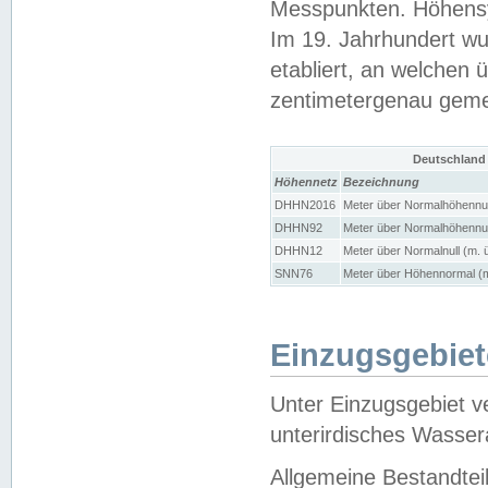
Messpunkten. Höhensy
Im 19. Jahrhundert wu
etabliert, an welchen 
zentimetergenau gem
Deutschland
Höhennetz
Bezeichnung
DHHN2016
Meter über Normalhöhennul
DHHN92
Meter über Normalhöhennul
DHHN12
Meter über Normalnull (m. 
SNN76
Meter über Höhennormal (m
Einzugsgebiet
Unter Einzugsgebiet v
unterirdisches Wasser
Allgemeine Bestandtei