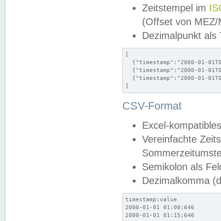
Zeitstempel im
IS
(Offset von MEZ
Dezimalpunkt als
[

  {"timestamp":"2000-01-01T0
  {"timestamp":"2000-01-01T0
  {"timestamp":"2000-01-01T0
]
CSV-Format
Excel-kompatibles
Vereinfachte Zeit
Sommerzeitumstel
Semikolon als Fel
Dezimalkomma (de
timestamp;value

2000-01-01 01:00;646

2000-01-01 01:15;646
