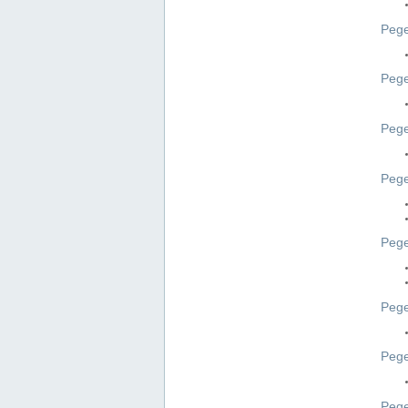
Pege
Pege
Peg
Pege
Pege
Pege
Pege
Peg