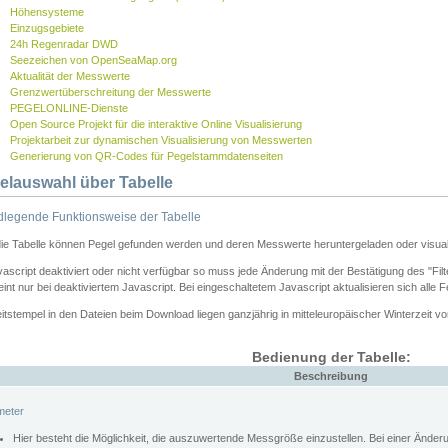
Höhensysteme
Einzugsgebiete
24h Regenradar DWD
Seezeichen von OpenSeaMap.org
Aktualität der Messwerte
Grenzwertüberschreitung der Messwerte
PEGELONLINE-Dienste
Open Source Projekt für die interaktive Online Visualisierung
Projektarbeit zur dynamischen Visualisierung von Messwerten
Generierung von QR-Codes für Pegelstammdatenseiten
elauswahl über Tabelle
legende Funktionsweise der Tabelle
die Tabelle können Pegel gefunden werden und deren Messwerte heruntergeladen oder visuali
vascript deaktiviert oder nicht verfügbar so muss jede Änderung mit der Bestätigung des "Filt
int nur bei deaktiviertem Javascript. Bei eingeschaltetem Javascript aktualisieren sich alle 
itstempel in den Dateien beim Download liegen ganzjährig in mitteleuropäischer Winterzeit vo
Bedienung der Tabelle:
Beschreibung
meter
Hier besteht die Möglichkeit, die auszuwertende Messgröße einzustellen. Bei einer Ände