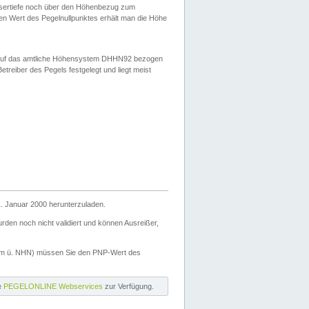
ssertiefe noch über den Höhenbezug zum
en Wert des Pegelnullpunktes erhält man die Höhe
d auf das amtliche Höhensystem DHHN92 bezogen
reiber des Pegels festgelegt und liegt meist
. Januar 2000 herunterzuladen.
den noch nicht validiert und können Ausreißer,
(m ü. NHN) müssen Sie den PNP-Wert des
ie
PEGELONLINE Webservices
zur Verfügung.