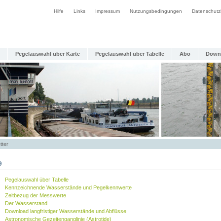
Hilfe
Links
Impressum
Nutzungsbedingungen
Datenschutz
Pegelauswahl über Karte
Pegelauswahl über Tabelle
Abo
Down
tter
e
Pegelauswahl über Tabelle
Kennzeichnende Wasserstände und Pegelkennwerte
Zeitbezug der Messwerte
Der Wasserstand
Download langfristiger Wasserstände und Abflüsse
Astronomische Gezeitenganglinie (Astrotide)