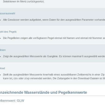
Selektionen im Menü zurückgesetzt.
sserauswahl
Alle Gewässer werden aufgelistet, wenn Daten für den ausgewählten Parameter vorhande
ahl des Pegels
Die Pegellisten zeigen alle verfügbaren Pegel einmal mit Namen und einmal mit Nummer a
inien
Zeigt die ausgewählten Messwerte als Ganglinie. Es können maximal 6 ausgewählt werde
load
Stellt die ausgewählten Messwerte innerhalb eines auswählbaren Zeitbereichs in einer Zi
kann txt, csv oder zrxp verwendet werden. Die Zeitangabe in den Download-Dateien ist 
nzeichnende Wasserstände und Pegelkennwerte
lkennwert: GLW