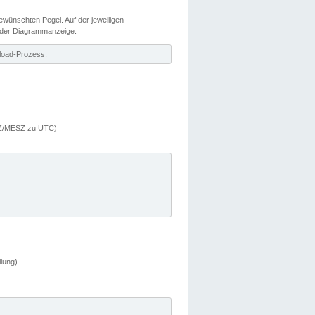
wünschten Pegel. Auf der jeweiligen
 der Diagrammanzeige.
load-Prozess.
MEZ/MESZ zu UTC)
lung)