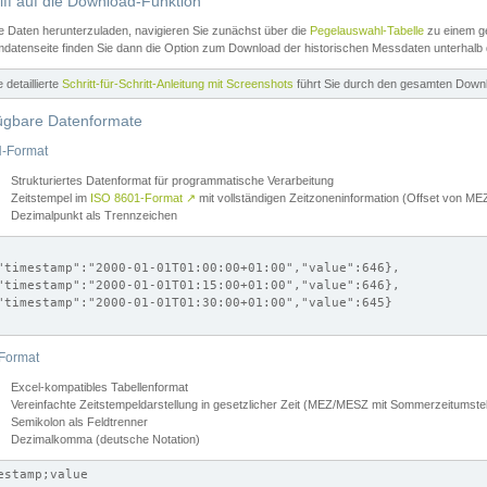
iff auf die Download-Funktion
e Daten herunterzuladen, navigieren Sie zunächst über die
Pegelauswahl-Tabelle
zu einem ge
datenseite finden Sie dann die Option zum Download der historischen Messdaten unterhalb
ne detaillierte
Schritt-für-Schritt-Anleitung mit Screenshots
führt Sie durch den gesamten Down
ügbare Datenformate
-Format
Strukturiertes Datenformat für programmatische Verarbeitung
Zeitstempel im
ISO 8601-Format
↗
mit vollständigen Zeitzoneninformation (Offset von 
Dezimalpunkt als Trennzeichen
"timestamp":"2000-01-01T01:00:00+01:00","value":646},

"timestamp":"2000-01-01T01:15:00+01:00","value":646},

"timestamp":"2000-01-01T01:30:00+01:00","value":645}

Format
Excel-kompatibles Tabellenformat
Vereinfachte Zeitstempeldarstellung in gesetzlicher Zeit (MEZ/MESZ mit Sommerzeitumstel
Semikolon als Feldtrenner
Dezimalkomma (deutsche Notation)
estamp;value
