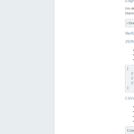
Zugr
Um di
Stamm
ℹ️ Ei
Verf
JSON
[

  {
  {
  {
]
CSV-
tim