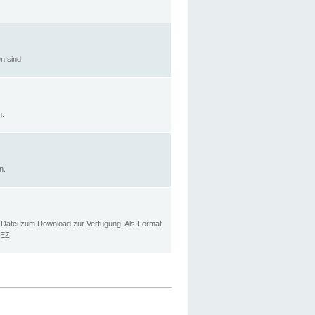
n sind.
n.
n.
p Datei zum Download zur Verfügung. Als Format
MEZ!