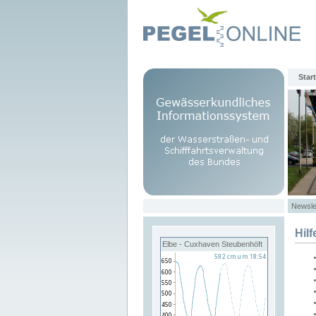
Start
Newsle
Hilf
Elbe - Cuxhaven Steubenhöft