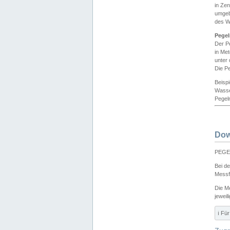
in Ze
umgeb
des W
Pegel
Der P
in Me
unter
Die Pe
Beisp
Wasse
Pegeln
Dow
PEGEL
Bei d
Messf
Die M
jeweil
ℹ️ F