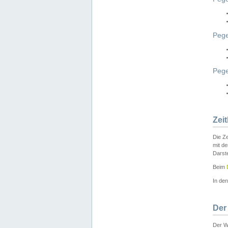
Pege
Peg
Zei
Die Ze
mit d
Darst
Beim
In de
Der
Der W