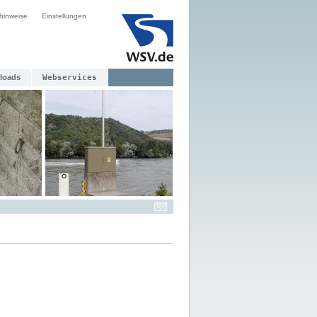
hinweise
Einstellungen
loads
Webservices