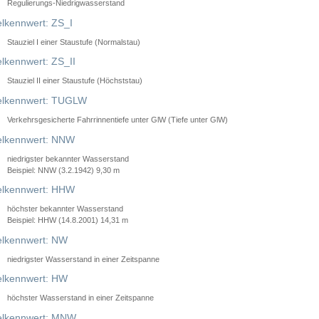
Regulierungs-Niedrigwasserstand
lkennwert: ZS_I
Stauziel I einer Staustufe (Normalstau)
lkennwert: ZS_II
Stauziel II einer Staustufe (Höchststau)
elkennwert: TUGLW
Verkehrsgesicherte Fahrrinnentiefe unter GlW (Tiefe unter GlW)
lkennwert: NNW
niedrigster bekannter Wasserstand
Beispiel: NNW (3.2.1942) 9,30 m
lkennwert: HHW
höchster bekannter Wasserstand
Beispiel: HHW (14.8.2001) 14,31 m
lkennwert: NW
niedrigster Wasserstand in einer Zeitspanne
lkennwert: HW
höchster Wasserstand in einer Zeitspanne
elkennwert: MNW