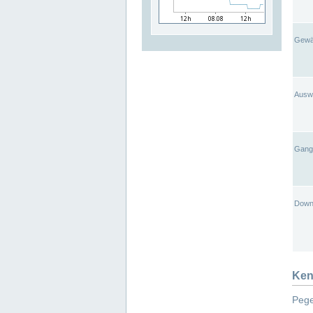
Gewä
Ausw
Gangl
Down
Ken
Pege