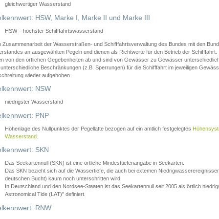
gleichwertiger Wasserstand
lkennwert: HSW, Marke I, Marke II und Marke III
HSW – höchster Schifffahrtswasserstand
in Zusammenarbeit der Wasserstraßen- und Schifffahrtsverwaltung des Bundes mit den Bund
standes an ausgewählten Pegeln und dienen als Richtwerte für den Betrieb der Schifffahrt. 
n von den örtlichen Gegebenheiten ab und sind von Gewässer zu Gewässer unterschiedlich
 unterschiedliche Beschränkungen (z.B. Sperrungen) für die Schifffahrt im jeweiligen Gewäss
schreitung wieder aufgehoben.
lkennwert: NSW
niedrigster Wasserstand
lkennwert: PNP
Höhenlage des Nullpunktes der Pegellatte bezogen auf ein amtlich festgelegtes
Höhensys
Wasserstand
.
lkennwert: SKN
Das Seekartennull (SKN) ist eine örtliche Mindesttiefenangabe in Seekarten.
Das SKN bezieht sich auf die Wassertiefe, die auch bei extemen Niedrigwasserereignissen
deutschen Bucht) kaum noch unterschritten wird.
In Deutschland und den Nordsee-Staaten ist das Seekartennull seit 2005 als örtlich nie
Astronomical Tide (LAT)" definiert.
lkennwert: RNW