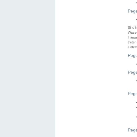
Pege
Sind 
Wasser
Hänge
treten
Unter
Pege
Pege
Pege
Pege