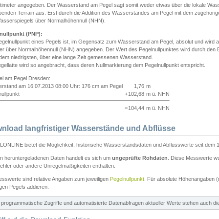
ntimeter angegeben. Der Wasserstand am Pegel sagt somit weder etwas über die lokale Wa
enden Terrain aus. Erst durch die Addition des Wasserstandes am Pegel mit dem zugehörig
asserspiegels über Normalhöhennull (NHN).
nullpunkt (PNP):
egelnullpunkt eines Pegels ist, im Gegensatz zum Wasserstand am Pegel, absolut und wir
ter über Normalhöhennull (NHN) angegeben. Der Wert des Pegelnullpunktes wird durch den Bet
 dem niedrigsten, über eine lange Zeit gemessenen Wasserstand.
gellatte wird so angebracht, dass deren Nullmarkierung dem Pegelnullpunkt entspricht.
iel am Pegel Dresden:
rstand am 16.07.2013 08:00 Uhr: 176 cm am Pegel
1,76
m
ullpunkt
+
102,68
m ü. NHN
=
104,44
m ü. NHN
nload langfristiger Wasserstände und Abflüsse
ONLINE bietet die Möglichkeit, historische Wasserstandsdaten und Abflusswerte seit dem 1
en heruntergeladenen Daten handelt es sich um
ungeprüfte Rohdaten
. Diese Messwerte wur
ehler oder andere Unregelmäßigkeiten enthalten.
esswerte sind relative Angaben zum jeweiligen
Pegelnullpunkt
. Für absolute Höhenangaben 
igen Pegels addieren.
ür programmatische Zugriffe und automatisierte Datenabfragen aktueller Werte stehen auch d