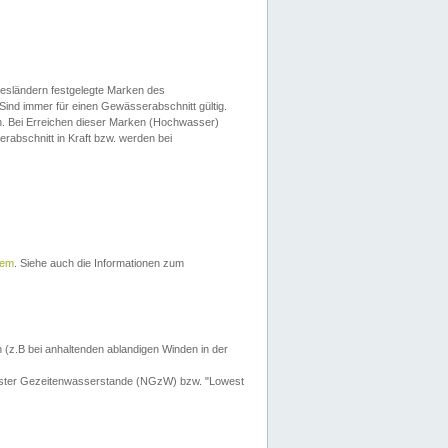
esländern festgelegte Marken des
Sind immer für einen Gewässerabschnitt gültig.
. Bei Erreichen dieser Marken (Hochwasser)
erabschnitt in Kraft bzw. werden bei
tem
. Siehe auch die Informationen zum
 (z.B bei anhaltenden ablandigen Winden in der
drigster Gezeitenwasserstande (NGzW) bzw. "Lowest