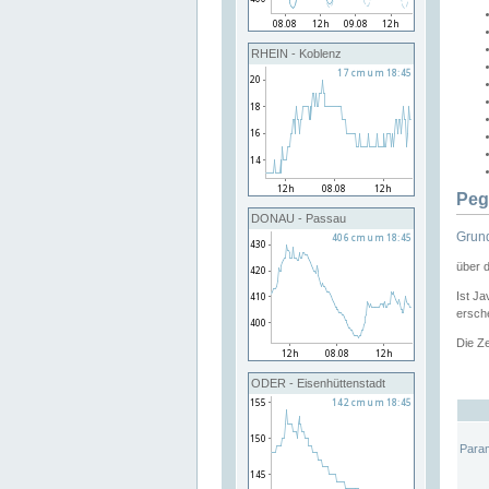
RHEIN - Koblenz
Peg
DONAU - Passau
Grund
über 
Ist Ja
ersche
Die Ze
ODER - Eisenhüttenstadt
Para