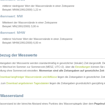
mittlerer niedrigster Wert der Wasserstände in einer Zeitspanne
Beispiel: MNW(1991/2000) 1,22 m
lkennwert: MW
Mittelwert der Wasserstände in einer Zeitspanne
Beispiel: MN(1991/2000) 3,00 m
elkennwert: MHW
mittlerer höchster Wert der Wasserstände in einer Zeitspanne
Beispiel: MHW(1991/2000) 6,00 m
tbezug der Messwerte
itangaben der Messwerte werden standardmäßig in gesetzlicher (lokaler) Zeit dargestellt. D
em Wechsel im Sommer zur Sommerzeit (MESZ, UTC+2). über die
Einstellungen
können Sie d
ellung ohne Sommerzeit einstellen.
Momentan sind alle Zeitangaben auf gesetzliche Zeit e
Download langfristiger Wasserstände und Abflüsse
liegen die Zeitangaben in gesetzlicher Zeit
n zum
Download angebotenen Tagesdateien
liegen die Zeitangaben grundsätzlich ganzjährig in
 Wasserstand
asserstand ist der lotrechte Abstand eines Punktes des Wasserspiegels über dem
Pegelnul