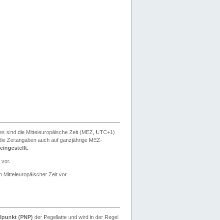
ies sind die Mitteleuropäische Zeit (MEZ, UTC+1)
ie Zeitangaben auch auf ganzjährige MEZ-
ingestellt.
 vor.
 Mitteleuropäischer Zeit vor.
lpunkt (PNP)
der Pegellatte und wird in der Regel