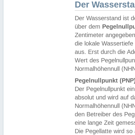
Der Wasserst
Der Wasserstand ist d
über dem
Pegelnullp
Zentimeter angegeben
die lokale Wassertie
aus. Erst durch die A
Wert des Pegelnullpun
Normalhöhennull (NHN
Pegelnullpunkt (PNP)
Der Pegelnullpunkt ei
absolut und wird auf
Normalhöhennull (NHN
den Betreiber des Pege
eine lange Zeit geme
Die Pegellatte wird s