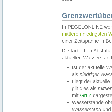
Grenzwertüber
In PEGELONLINE werde
mittleren niedrigsten
einer Zeitspanne in Be
Die farblichen Abstuf
aktuellen Wasserstand
Ist der aktuelle 
als
niedriger Was
Liegt der aktue
gilt dies als
mittle
mit
Grün
dargestel
Wasserstände obe
Wasserstand
und