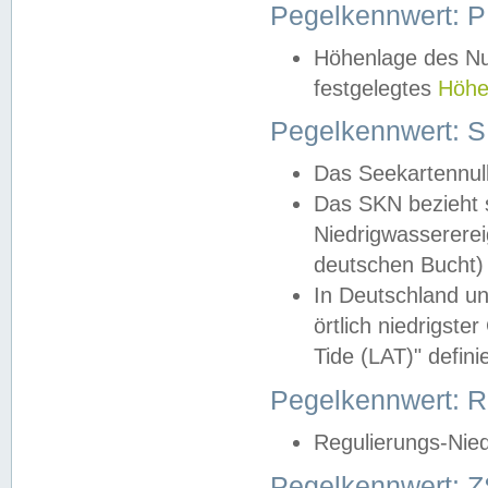
Pegelkennwert: 
Höhenlage des Nul
festgelegtes
Höhe
Pegelkennwert: 
Das Seekartennull
Das SKN bezieht s
Niedrigwassererei
deutschen Bucht) 
In Deutschland un
örtlich niedrigst
Tide (LAT)" definie
Pegelkennwert:
Regulierungs-Nie
Pegelkennwert: Z