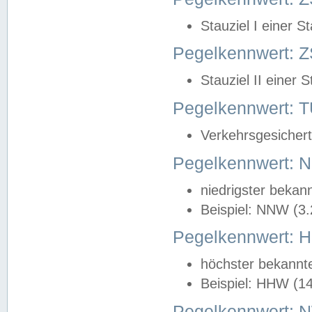
Stauziel I einer S
Pegelkennwert: Z
Stauziel II einer 
Pegelkennwert:
Verkehrsgesichert
Pegelkennwert:
niedrigster bekan
Beispiel: NNW (3
Pegelkennwert:
höchster bekannt
Beispiel: HHW (1
Pegelkennwert: 