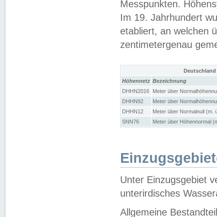
Messpunkten. Höhensy
Im 19. Jahrhundert wu
etabliert, an welchen 
zentimetergenau gem
Deutschland
Höhennetz
Bezeichnung
DHHN2016
Meter über Normalhöhennul
DHHN92
Meter über Normalhöhennul
DHHN12
Meter über Normalnull (m. 
SNN76
Meter über Höhennormal (m
Einzugsgebiet
Unter Einzugsgebiet v
unterirdisches Wasser
Allgemeine Bestandtei