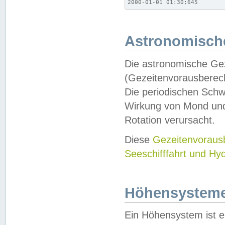
2000-01-01 01:30;645
Astronomische
Die astronomische Gez
(Gezeitenvorausberec
Die periodischen Schw
Wirkung von Mond und
Rotation verursacht.
Diese
Gezeitenvorau
Seeschifffahrt und Hy
Höhensystem
Ein Höhensystem ist e