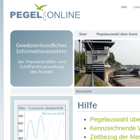
Hilfe
Link
Start
Pegelauswahl über Karte
Newsletter
Hilfe
Elbe - Cuxhaven Steubenhöft
Pegelauswahl übe
Kennzeichnende 
Zeitbezug der Me