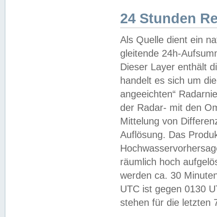
24 Stunden R
Als Quelle dient ein n
gleitende 24h-Aufsum
Dieser Layer enthält
handelt es sich um di
angeeichten“ Radarnie
der Radar- mit den O
Mittelung von Differe
Auflösung. Das Produk
Hochwasservorhersagez
räumlich hoch aufgelö
werden ca. 30 Minuten
UTC ist gegen 0130 UTC
stehen für die letzten