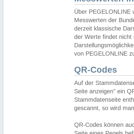
Über PEGELONLINE wer
Messwerten der Bundes
derzeit klassische Da
der Werte findet nicht 
Darstellungsmöglichkei
von PEGELONLINE zu 
QR-Codes
Auf der Stammdatensei
Seite anzeigen" ein Q
Stammdatenseite enthä
gescannt, so wird man
QR-Codes können auc
Seite eines Pegels be