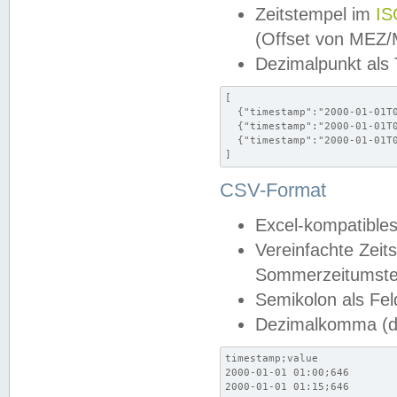
Zeitstempel im
IS
(Offset von MEZ
Dezimalpunkt als
[

  {"timestamp":"2000-01-01T0
  {"timestamp":"2000-01-01T0
  {"timestamp":"2000-01-01T0
]
CSV-Format
Excel-kompatibles
Vereinfachte Zeit
Sommerzeitumstel
Semikolon als Fel
Dezimalkomma (de
timestamp;value

2000-01-01 01:00;646

2000-01-01 01:15;646
