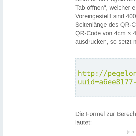
Tab öffnen", welcher 
Voreingestellt sind 4
Seitenlänge des QR-C
QR-Code von 4cm × 4c
ausdrucken, so setzt 
http://pegelo
uuid=a6ee8177
Die Formel zur Berech
lautet:
			(DPI × Druckkantenlänge in cm) ÷ 2,54 = Kantenlänge in Pixel
