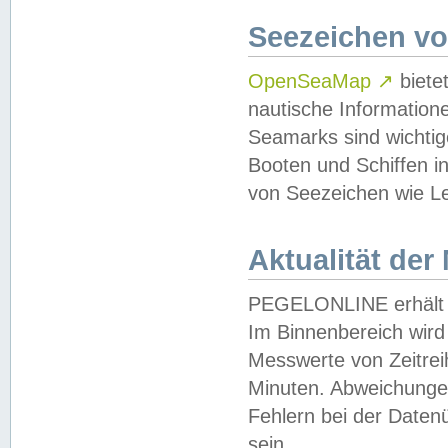
Seezeichen v
OpenSeaMap
↗
biete
nautische Information
Seamarks sind wichtig
Booten und Schiffen i
von Seezeichen wie Le
Aktualität der
PEGELONLINE erhält u
Im Binnenbereich wird 
Messwerte von Zeitreih
Minuten. Abweichungen
Fehlern bei der Daten
sein.