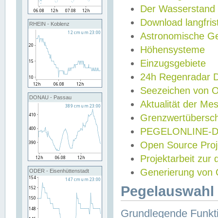
Der Wasserstand
Download langfris
RHEIN - Koblenz
Astronomische Gez
Höhensysteme
Einzugsgebiete
24h Regenradar
Seezeichen von 
DONAU - Passau
Aktualität der Me
Grenzwertübersch
PEGELONLINE-Di
Open Source Projek
Projektarbeit zur
Generierung von 
ODER - Eisenhüttenstadt
Pegelauswahl 
Grundlegende Funkti