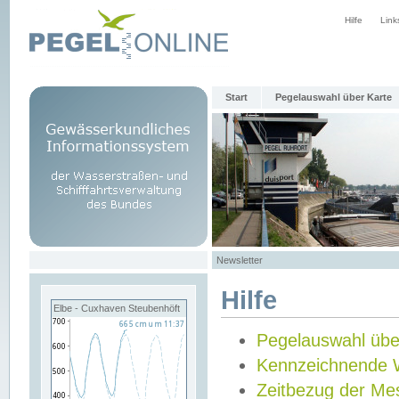
Hilfe
Link
Start
Pegelauswahl über Karte
Newsletter
Hilfe
Elbe - Cuxhaven Steubenhöft
Pegelauswahl übe
Kennzeichnende 
Zeitbezug der Me