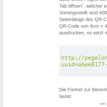
Tab öffnen", welcher 
Voreingestellt sind 4
Seitenlänge des QR-C
QR-Code von 4cm × 4c
ausdrucken, so setzt 
http://pegelo
uuid=a6ee8177
Die Formel zur Berech
lautet:
			(DPI × Druckkantenlänge in cm) ÷ 2,54 = Kantenlänge in Pixel
