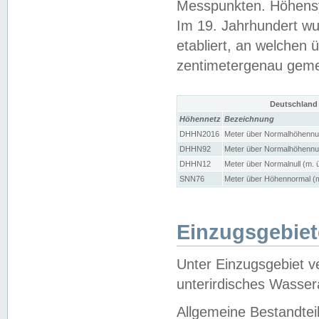
Messpunkten. Höhensy
Im 19. Jahrhundert wu
etabliert, an welchen 
zentimetergenau gem
Deutschland
Höhennetz
Bezeichnung
DHHN2016
Meter über Normalhöhennul
DHHN92
Meter über Normalhöhennul
DHHN12
Meter über Normalnull (m. 
SNN76
Meter über Höhennormal (m
Einzugsgebiet
Unter Einzugsgebiet v
unterirdisches Wasser
Allgemeine Bestandtei