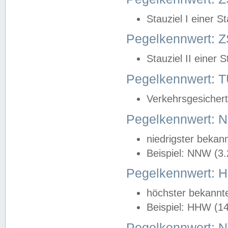
Stauziel I einer S
Pegelkennwert: Z
Stauziel II einer 
Pegelkennwert:
Verkehrsgesichert
Pegelkennwert:
niedrigster bekan
Beispiel: NNW (3
Pegelkennwert:
höchster bekannt
Beispiel: HHW (1
Pegelkennwert: 