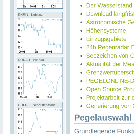
Der Wasserstand
Download langfris
RHEIN - Koblenz
Astronomische Gez
Höhensysteme
Einzugsgebiete
24h Regenradar
Seezeichen von 
DONAU - Passau
Aktualität der Me
Grenzwertübersch
PEGELONLINE-Di
Open Source Projek
Projektarbeit zur
Generierung von 
ODER - Eisenhüttenstadt
Pegelauswahl 
Grundlegende Funkti