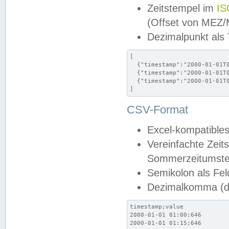
Zeitstempel im
IS
(Offset von MEZ
Dezimalpunkt als
[

  {"timestamp":"2000-01-01T0
  {"timestamp":"2000-01-01T0
  {"timestamp":"2000-01-01T0
]
CSV-Format
Excel-kompatibles
Vereinfachte Zeit
Sommerzeitumstel
Semikolon als Fel
Dezimalkomma (de
timestamp;value

2000-01-01 01:00;646

2000-01-01 01:15;646
