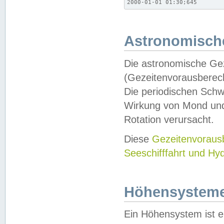
2000-01-01 01:30;645
Astronomische
Die astronomische Gez
(Gezeitenvorausberec
Die periodischen Schw
Wirkung von Mond und
Rotation verursacht.
Diese
Gezeitenvorau
Seeschifffahrt und Hy
Höhensystem
Ein Höhensystem ist e