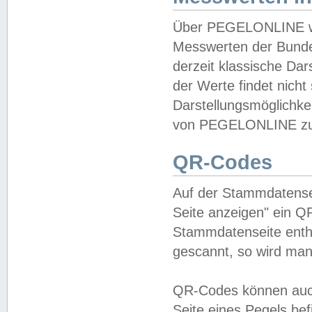
Über PEGELONLINE wer
Messwerten der Bundes
derzeit klassische Da
der Werte findet nicht 
Darstellungsmöglichkei
von PEGELONLINE zu 
QR-Codes
Auf der Stammdatensei
Seite anzeigen" ein Q
Stammdatenseite enthä
gescannt, so wird man
QR-Codes können auc
Seite eines Pegels be