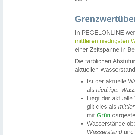
Grenzwertüber
In PEGELONLINE werde
mittleren niedrigsten
einer Zeitspanne in Be
Die farblichen Abstuf
aktuellen Wasserstand
Ist der aktuelle 
als
niedriger Was
Liegt der aktue
gilt dies als
mittle
mit
Grün
dargestel
Wasserstände obe
Wasserstand
und