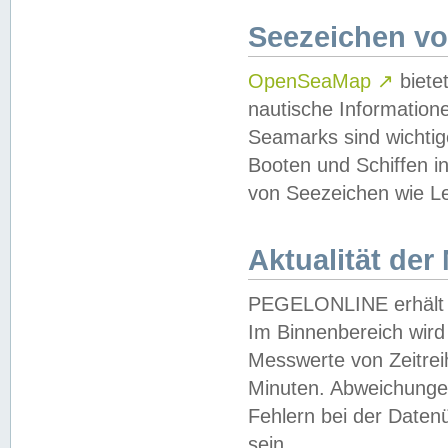
Seezeichen v
OpenSeaMap
↗
biete
nautische Information
Seamarks sind wichtig
Booten und Schiffen i
von Seezeichen wie Le
Aktualität der
PEGELONLINE erhält u
Im Binnenbereich wird 
Messwerte von Zeitreih
Minuten. Abweichungen
Fehlern bei der Daten
sein.