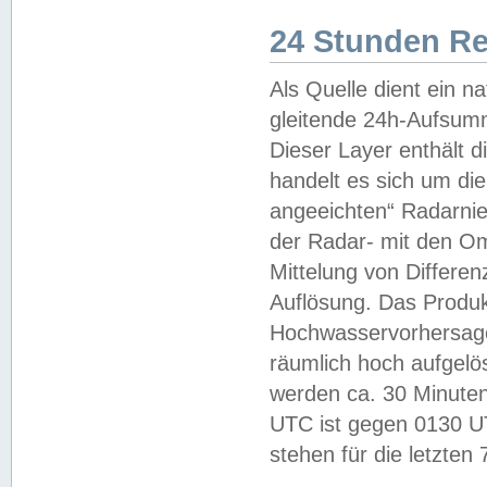
24 Stunden R
Als Quelle dient ein n
gleitende 24h-Aufsum
Dieser Layer enthält
handelt es sich um di
angeeichten“ Radarnie
der Radar- mit den O
Mittelung von Differe
Auflösung. Das Produk
Hochwasservorhersagez
räumlich hoch aufgelö
werden ca. 30 Minuten
UTC ist gegen 0130 UTC
stehen für die letzten