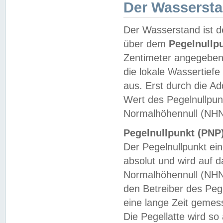
Der Wasserst
Der Wasserstand ist d
über dem
Pegelnullp
Zentimeter angegeben
die lokale Wassertie
aus. Erst durch die A
Wert des Pegelnullpun
Normalhöhennull (NHN
Pegelnullpunkt (PNP)
Der Pegelnullpunkt ei
absolut und wird auf
Normalhöhennull (NHN
den Betreiber des Pege
eine lange Zeit geme
Die Pegellatte wird s