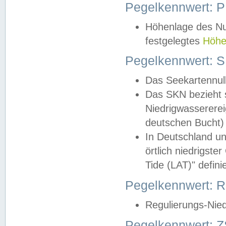
Pegelkennwert: 
Höhenlage des Nul
festgelegtes
Höhe
Pegelkennwert: 
Das Seekartennull
Das SKN bezieht s
Niedrigwassererei
deutschen Bucht) 
In Deutschland un
örtlich niedrigst
Tide (LAT)" definie
Pegelkennwert:
Regulierungs-Nie
Pegelkennwert: Z