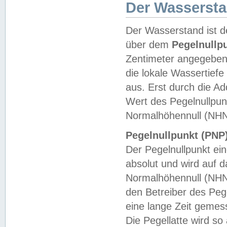
Der Wasserst
Der Wasserstand ist d
über dem
Pegelnullp
Zentimeter angegeben
die lokale Wassertie
aus. Erst durch die A
Wert des Pegelnullpun
Normalhöhennull (NHN
Pegelnullpunkt (PNP)
Der Pegelnullpunkt ei
absolut und wird auf
Normalhöhennull (NHN
den Betreiber des Pege
eine lange Zeit geme
Die Pegellatte wird s