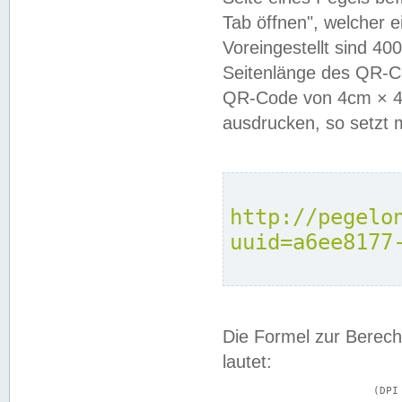
Tab öffnen", welcher 
Voreingestellt sind 4
Seitenlänge des QR-C
QR-Code von 4cm × 4c
ausdrucken, so setzt 
http://pegelo
uuid=a6ee8177
Die Formel zur Berech
lautet:
			(DPI × Druckkantenlänge in cm) ÷ 2,54 = Kantenlänge in Pixel
