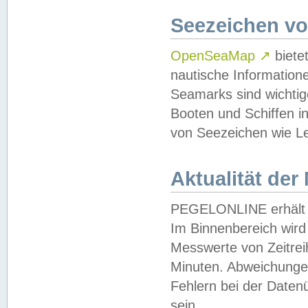
Seezeichen v
OpenSeaMap
↗
biete
nautische Information
Seamarks sind wichtig
Booten und Schiffen i
von Seezeichen wie Le
Aktualität der
PEGELONLINE erhält u
Im Binnenbereich wird 
Messwerte von Zeitreih
Minuten. Abweichungen
Fehlern bei der Daten
sein.