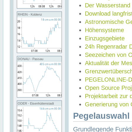
Der Wasserstand
Download langfris
RHEIN - Koblenz
Astronomische Gez
Höhensysteme
Einzugsgebiete
24h Regenradar
Seezeichen von 
DONAU - Passau
Aktualität der Me
Grenzwertübersch
PEGELONLINE-Di
Open Source Projek
Projektarbeit zur
Generierung von 
ODER - Eisenhüttenstadt
Pegelauswahl 
Grundlegende Funkti