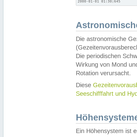
2000-01-01 01:30;645
Astronomische
Die astronomische Gez
(Gezeitenvorausberec
Die periodischen Schw
Wirkung von Mond und
Rotation verursacht.
Diese
Gezeitenvorau
Seeschifffahrt und Hy
Höhensystem
Ein Höhensystem ist e