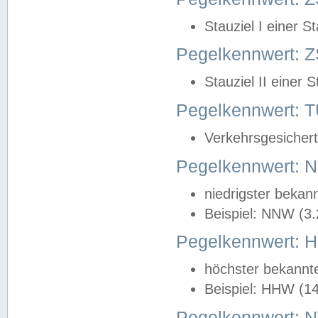
Stauziel I einer S
Pegelkennwert: Z
Stauziel II einer 
Pegelkennwert:
Verkehrsgesichert
Pegelkennwert:
niedrigster bekan
Beispiel: NNW (3
Pegelkennwert:
höchster bekannt
Beispiel: HHW (1
Pegelkennwert: 