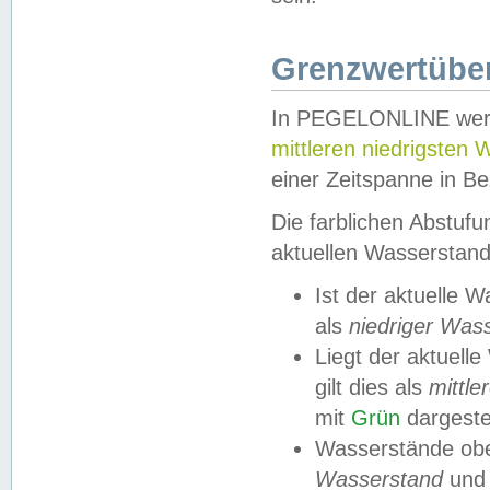
Grenzwertüber
In PEGELONLINE werde
mittleren niedrigsten
einer Zeitspanne in Be
Die farblichen Abstuf
aktuellen Wasserstand
Ist der aktuelle 
als
niedriger Was
Liegt der aktue
gilt dies als
mittle
mit
Grün
dargestel
Wasserstände obe
Wasserstand
und