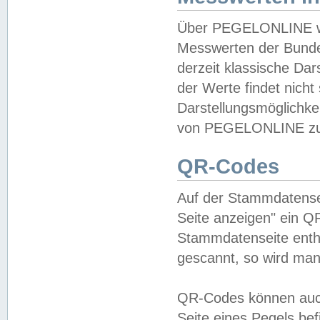
Über PEGELONLINE wer
Messwerten der Bundes
derzeit klassische Da
der Werte findet nicht 
Darstellungsmöglichkei
von PEGELONLINE zu 
QR-Codes
Auf der Stammdatensei
Seite anzeigen" ein Q
Stammdatenseite enthä
gescannt, so wird man
QR-Codes können auc
Seite eines Pegels be