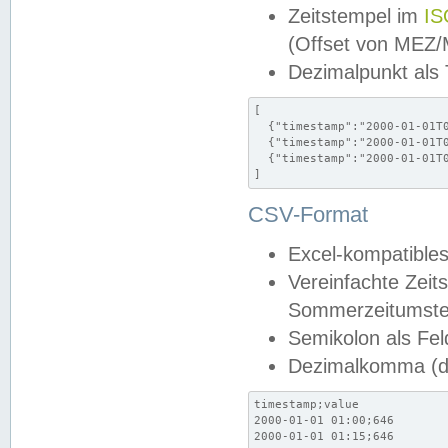
Zeitstempel im
IS
(Offset von MEZ
Dezimalpunkt als
[

  {"timestamp":"2000-01-01T0
  {"timestamp":"2000-01-01T0
  {"timestamp":"2000-01-01T0
]
CSV-Format
Excel-kompatibles
Vereinfachte Zeit
Sommerzeitumstel
Semikolon als Fel
Dezimalkomma (de
timestamp;value

2000-01-01 01:00;646

2000-01-01 01:15;646
