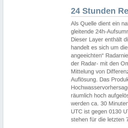
24 Stunden R
Als Quelle dient ein n
gleitende 24h-Aufsum
Dieser Layer enthält
handelt es sich um di
angeeichten“ Radarnie
der Radar- mit den O
Mittelung von Differe
Auflösung. Das Produk
Hochwasservorhersagez
räumlich hoch aufgelö
werden ca. 30 Minuten
UTC ist gegen 0130 UTC
stehen für die letzten