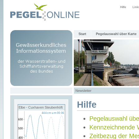
Hilfe
Link
Start
Pegelauswahl über Karte
Newsletter
Hilfe
Elbe - Cuxhaven Steubenhöft
Pegelauswahl übe
Kennzeichnende 
Zeitbezug der Me