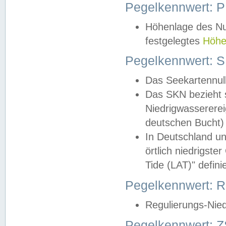
Pegelkennwert: 
Höhenlage des Nul
festgelegtes
Höhe
Pegelkennwert: 
Das Seekartennull
Das SKN bezieht s
Niedrigwassererei
deutschen Bucht) 
In Deutschland un
örtlich niedrigst
Tide (LAT)" definie
Pegelkennwert:
Regulierungs-Nie
Pegelkennwert: Z