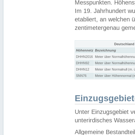
Messpunkten. Höhensy
Im 19. Jahrhundert wu
etabliert, an welchen 
zentimetergenau gem
Deutschland
Höhennetz
Bezeichnung
DHHN2016
Meter über Normalhöhennul
DHHN92
Meter über Normalhöhennul
DHHN12
Meter über Normalnull (m. 
SNN76
Meter über Höhennormal (m
Einzugsgebiet
Unter Einzugsgebiet v
unterirdisches Wasser
Allgemeine Bestandtei