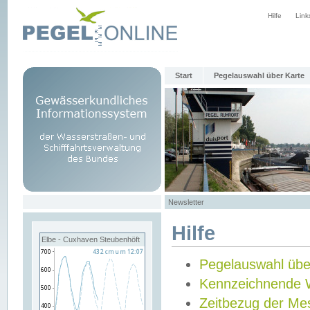
Hilfe
Link
Start
Pegelauswahl über Karte
Newsletter
Hilfe
Elbe - Cuxhaven Steubenhöft
Pegelauswahl übe
Kennzeichnende 
Zeitbezug der Me