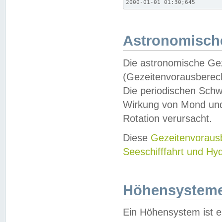
2000-01-01 01:30;645
Astronomische
Die astronomische Gez
(Gezeitenvorausberec
Die periodischen Schw
Wirkung von Mond und
Rotation verursacht.
Diese
Gezeitenvorau
Seeschifffahrt und Hy
Höhensystem
Ein Höhensystem ist e