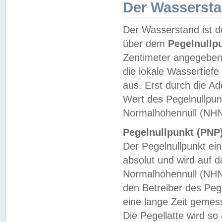
Der Wasserst
Der Wasserstand ist d
über dem
Pegelnullp
Zentimeter angegeben
die lokale Wassertie
aus. Erst durch die A
Wert des Pegelnullpun
Normalhöhennull (NHN
Pegelnullpunkt (PNP)
Der Pegelnullpunkt ei
absolut und wird auf
Normalhöhennull (NHN
den Betreiber des Pege
eine lange Zeit geme
Die Pegellatte wird s