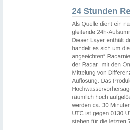
24 Stunden R
Als Quelle dient ein n
gleitende 24h-Aufsum
Dieser Layer enthält
handelt es sich um di
angeeichten“ Radarnie
der Radar- mit den O
Mittelung von Differe
Auflösung. Das Produk
Hochwasservorhersagez
räumlich hoch aufgelö
werden ca. 30 Minuten
UTC ist gegen 0130 UTC
stehen für die letzten