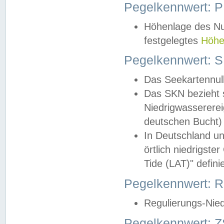
Pegelkennwert: 
Höhenlage des Nul
festgelegtes
Höhe
Pegelkennwert: 
Das Seekartennull
Das SKN bezieht s
Niedrigwassererei
deutschen Bucht) 
In Deutschland un
örtlich niedrigst
Tide (LAT)" definie
Pegelkennwert:
Regulierungs-Nie
Pegelkennwert: Z