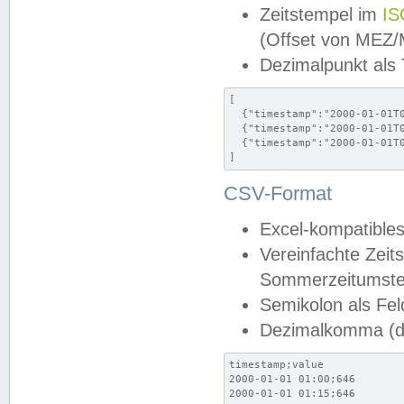
Zeitstempel im
IS
(Offset von MEZ
Dezimalpunkt als
[

  {"timestamp":"2000-01-01T0
  {"timestamp":"2000-01-01T0
  {"timestamp":"2000-01-01T0
]
CSV-Format
Excel-kompatibles
Vereinfachte Zeit
Sommerzeitumstel
Semikolon als Fel
Dezimalkomma (de
timestamp;value

2000-01-01 01:00;646

2000-01-01 01:15;646
