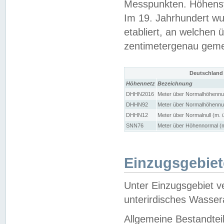
Messpunkten. Höhensy
Im 19. Jahrhundert wu
etabliert, an welchen 
zentimetergenau gem
Deutschland
Höhennetz
Bezeichnung
DHHN2016
Meter über Normalhöhennul
DHHN92
Meter über Normalhöhennul
DHHN12
Meter über Normalnull (m. 
SNN76
Meter über Höhennormal (m
Einzugsgebiet
Unter Einzugsgebiet v
unterirdisches Wasser
Allgemeine Bestandtei