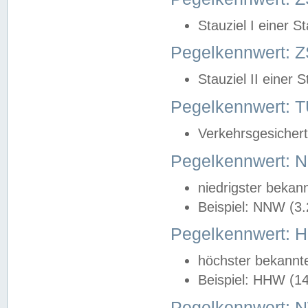
Stauziel I einer S
Pegelkennwert: Z
Stauziel II einer 
Pegelkennwert:
Verkehrsgesichert
Pegelkennwert:
niedrigster bekan
Beispiel: NNW (3
Pegelkennwert:
höchster bekannt
Beispiel: HHW (1
Pegelkennwert: 