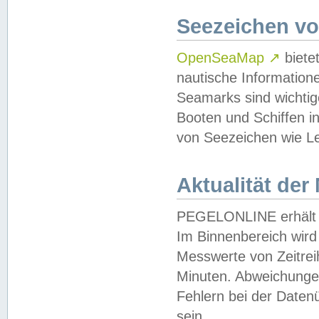
Seezeichen v
OpenSeaMap
↗
biete
nautische Information
Seamarks sind wichtig
Booten und Schiffen i
von Seezeichen wie Le
Aktualität der
PEGELONLINE erhält u
Im Binnenbereich wird 
Messwerte von Zeitreih
Minuten. Abweichungen
Fehlern bei der Daten
sein.