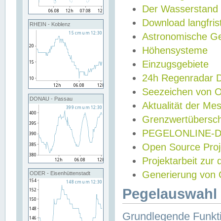
Der Wasserstand
Download langfris
RHEIN - Koblenz
Astronomische Gez
Höhensysteme
Einzugsgebiete
24h Regenradar
Seezeichen von 
DONAU - Passau
Aktualität der Me
Grenzwertübersch
PEGELONLINE-Di
Open Source Projek
Projektarbeit zur
Generierung von 
ODER - Eisenhüttenstadt
Pegelauswahl 
Grundlegende Funkti