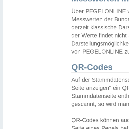
Über PEGELONLINE wer
Messwerten der Bundes
derzeit klassische Da
der Werte findet nicht 
Darstellungsmöglichkei
von PEGELONLINE zu 
QR-Codes
Auf der Stammdatensei
Seite anzeigen" ein Q
Stammdatenseite enthä
gescannt, so wird man
QR-Codes können auc
Seite eines Pegels be