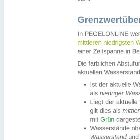
Grenzwertüber
In PEGELONLINE werde
mittleren niedrigsten
einer Zeitspanne in Be
Die farblichen Abstuf
aktuellen Wasserstand
Ist der aktuelle 
als
niedriger Was
Liegt der aktue
gilt dies als
mittle
mit
Grün
dargestel
Wasserstände obe
Wasserstand
und