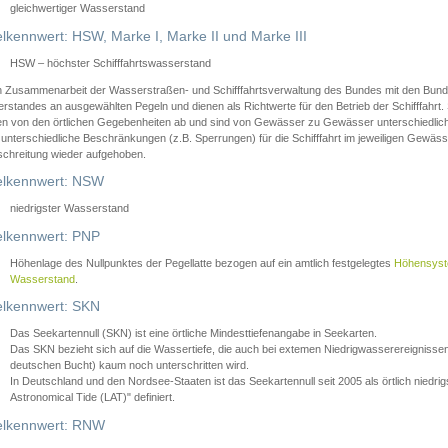
gleichwertiger Wasserstand
lkennwert: HSW, Marke I, Marke II und Marke III
HSW – höchster Schifffahrtswasserstand
in Zusammenarbeit der Wasserstraßen- und Schifffahrtsverwaltung des Bundes mit den Bund
standes an ausgewählten Pegeln und dienen als Richtwerte für den Betrieb der Schifffahrt. 
n von den örtlichen Gegebenheiten ab und sind von Gewässer zu Gewässer unterschiedlich
 unterschiedliche Beschränkungen (z.B. Sperrungen) für die Schifffahrt im jeweiligen Gewäss
schreitung wieder aufgehoben.
lkennwert: NSW
niedrigster Wasserstand
lkennwert: PNP
Höhenlage des Nullpunktes der Pegellatte bezogen auf ein amtlich festgelegtes
Höhensys
Wasserstand
.
lkennwert: SKN
Das Seekartennull (SKN) ist eine örtliche Mindesttiefenangabe in Seekarten.
Das SKN bezieht sich auf die Wassertiefe, die auch bei extemen Niedrigwasserereignissen
deutschen Bucht) kaum noch unterschritten wird.
In Deutschland und den Nordsee-Staaten ist das Seekartennull seit 2005 als örtlich nie
Astronomical Tide (LAT)" definiert.
lkennwert: RNW