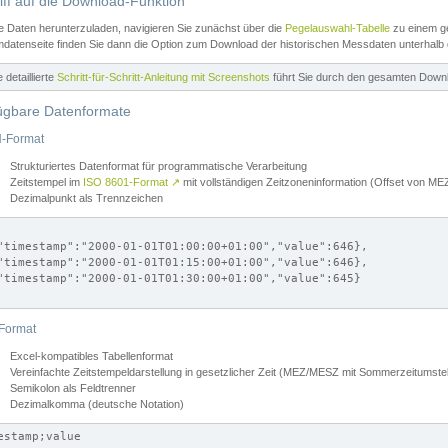
iff auf die Download-Funktion
e Daten herunterzuladen, navigieren Sie zunächst über die
Pegelauswahl-Tabelle
zu einem ge
datenseite finden Sie dann die Option zum Download der historischen Messdaten unterhalb
ne detaillierte
Schritt-für-Schritt-Anleitung mit Screenshots
führt Sie durch den gesamten Down
ügbare Datenformate
-Format
Strukturiertes Datenformat für programmatische Verarbeitung
Zeitstempel im
ISO 8601-Format
↗
mit vollständigen Zeitzoneninformation (Offset von 
Dezimalpunkt als Trennzeichen
"timestamp":"2000-01-01T01:00:00+01:00","value":646},

"timestamp":"2000-01-01T01:15:00+01:00","value":646},

"timestamp":"2000-01-01T01:30:00+01:00","value":645}

Format
Excel-kompatibles Tabellenformat
Vereinfachte Zeitstempeldarstellung in gesetzlicher Zeit (MEZ/MESZ mit Sommerzeitumstel
Semikolon als Feldtrenner
Dezimalkomma (deutsche Notation)
estamp;value
