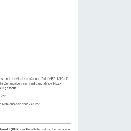
ies sind die Mitteleuropäische Zeit (MEZ, UTC+1)
ie Zeitangaben auch auf ganzjährige MEZ-
ingestellt.
 vor.
 Mitteleuropäischer Zeit vor.
lpunkt (PNP)
der Pegellatte und wird in der Regel