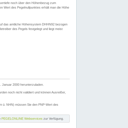
ssertiefe noch über den Höhenbezug zum
en Wert des Pegelnullpunktes erhält man die Höhe
d auf das amtliche Höhensystem DHHN92 bezogen
reiber des Pegels festgelegt und liegt meist
. Januar 2000 herunterzuladen.
den noch nicht validiert und können Ausreißer,
(m ü. NHN) müssen Sie den PNP-Wert des
ie
PEGELONLINE Webservices
zur Verfügung.