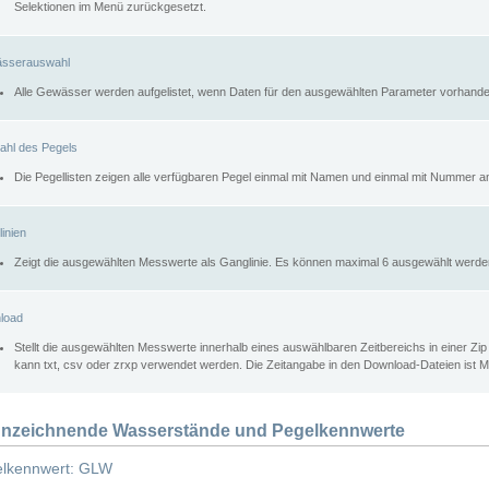
Selektionen im Menü zurückgesetzt.
sserauswahl
Alle Gewässer werden aufgelistet, wenn Daten für den ausgewählten Parameter vorhande
ahl des Pegels
Die Pegellisten zeigen alle verfügbaren Pegel einmal mit Namen und einmal mit Nummer a
inien
Zeigt die ausgewählten Messwerte als Ganglinie. Es können maximal 6 ausgewählt werde
load
Stellt die ausgewählten Messwerte innerhalb eines auswählbaren Zeitbereichs in einer Zi
kann txt, csv oder zrxp verwendet werden. Die Zeitangabe in den Download-Dateien ist 
nzeichnende Wasserstände und Pegelkennwerte
lkennwert: GLW