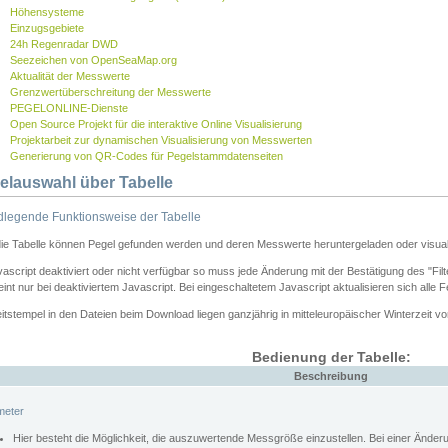
Höhensysteme
Einzugsgebiete
24h Regenradar DWD
Seezeichen von OpenSeaMap.org
Aktualität der Messwerte
Grenzwertüberschreitung der Messwerte
PEGELONLINE-Dienste
Open Source Projekt für die interaktive Online Visualisierung
Projektarbeit zur dynamischen Visualisierung von Messwerten
Generierung von QR-Codes für Pegelstammdatenseiten
elauswahl über Tabelle
legende Funktionsweise der Tabelle
die Tabelle können Pegel gefunden werden und deren Messwerte heruntergeladen oder visuali
vascript deaktiviert oder nicht verfügbar so muss jede Änderung mit der Bestätigung des "Filt
int nur bei deaktiviertem Javascript. Bei eingeschaltetem Javascript aktualisieren sich alle 
itstempel in den Dateien beim Download liegen ganzjährig in mitteleuropäischer Winterzeit vo
Bedienung der Tabelle:
Beschreibung
meter
Hier besteht die Möglichkeit, die auszuwertende Messgröße einzustellen. Bei einer Ände