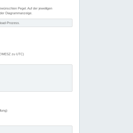
wünschten Pegel. Auf der jeweiligen
 der Diagrammanzeige.
load-Prozess.
MEZ/MESZ zu UTC)
lung)