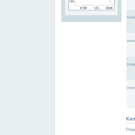
Gewä
Ausw
Gangl
Down
Ken
Pege