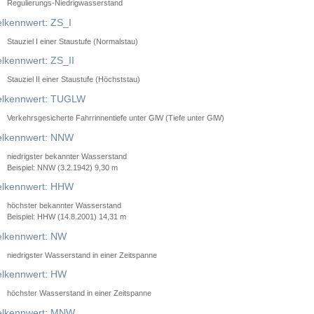
Regulierungs-Niedrigwasserstand
lkennwert: ZS_I
Stauziel I einer Staustufe (Normalstau)
lkennwert: ZS_II
Stauziel II einer Staustufe (Höchststau)
elkennwert: TUGLW
Verkehrsgesicherte Fahrrinnentiefe unter GlW (Tiefe unter GlW)
lkennwert: NNW
niedrigster bekannter Wasserstand
Beispiel: NNW (3.2.1942) 9,30 m
lkennwert: HHW
höchster bekannter Wasserstand
Beispiel: HHW (14.8.2001) 14,31 m
lkennwert: NW
niedrigster Wasserstand in einer Zeitspanne
lkennwert: HW
höchster Wasserstand in einer Zeitspanne
elkennwert: MNW