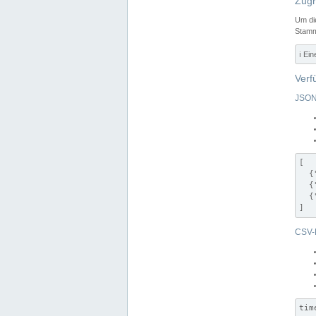
Zugr
Um di
Stamm
ℹ️ Ei
Verf
JSON
[

  {
  {
  {
]
CSV-
tim