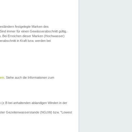
esländern festgelegte Marken des
Sind immer für einen Gewässerabschnitt gültig.
. Bei Erreichen dieser Marken (Hochwasser)
erabschnitt in Kraft bzw. werden bei
tem
. Siehe auch die Informationen zum
 (z.B bei anhaltenden ablandigen Winden in der
drigster Gezeitenwasserstande (NGzW) bzw. "Lowest