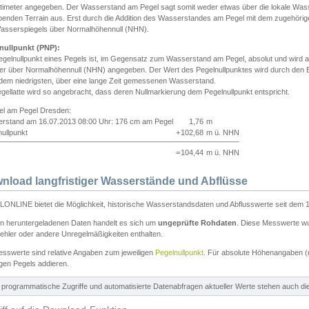
ntimeter angegeben. Der Wasserstand am Pegel sagt somit weder etwas über die lokale Wa
enden Terrain aus. Erst durch die Addition des Wasserstandes am Pegel mit dem zugehörig
asserspiegels über Normalhöhennull (NHN).
nullpunkt (PNP):
egelnullpunkt eines Pegels ist, im Gegensatz zum Wasserstand am Pegel, absolut und wir
ter über Normalhöhennull (NHN) angegeben. Der Wert des Pegelnullpunktes wird durch den Bet
 dem niedrigsten, über eine lange Zeit gemessenen Wasserstand.
gellatte wird so angebracht, dass deren Nullmarkierung dem Pegelnullpunkt entspricht.
iel am Pegel Dresden:
rstand am 16.07.2013 08:00 Uhr: 176 cm am Pegel
1,76
m
ullpunkt
+
102,68
m ü. NHN
=
104,44
m ü. NHN
nload langfristiger Wasserstände und Abflüsse
ONLINE bietet die Möglichkeit, historische Wasserstandsdaten und Abflusswerte seit dem 1
en heruntergeladenen Daten handelt es sich um
ungeprüfte Rohdaten
. Diese Messwerte wur
ehler oder andere Unregelmäßigkeiten enthalten.
esswerte sind relative Angaben zum jeweiligen
Pegelnullpunkt
. Für absolute Höhenangaben 
igen Pegels addieren.
ür programmatische Zugriffe und automatisierte Datenabfragen aktueller Werte stehen auch d