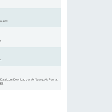
n sind.
n.
n.
p Datei zum Download zur Verfügung. Als Format
MEZ!