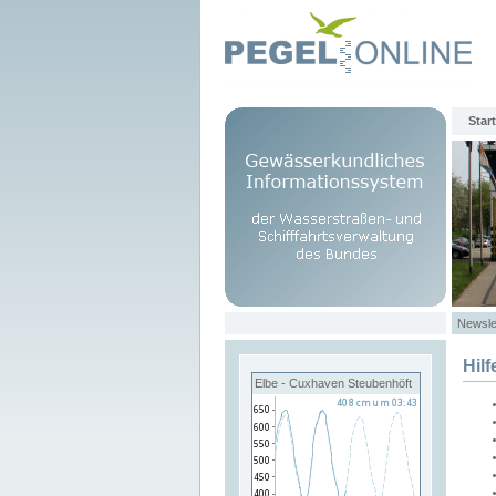
Start
Newsle
Hilf
Elbe - Cuxhaven Steubenhöft