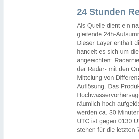
24 Stunden R
Als Quelle dient ein n
gleitende 24h-Aufsum
Dieser Layer enthält
handelt es sich um di
angeeichten“ Radarnie
der Radar- mit den O
Mittelung von Differe
Auflösung. Das Produk
Hochwasservorhersagez
räumlich hoch aufgelö
werden ca. 30 Minuten
UTC ist gegen 0130 UTC
stehen für die letzten