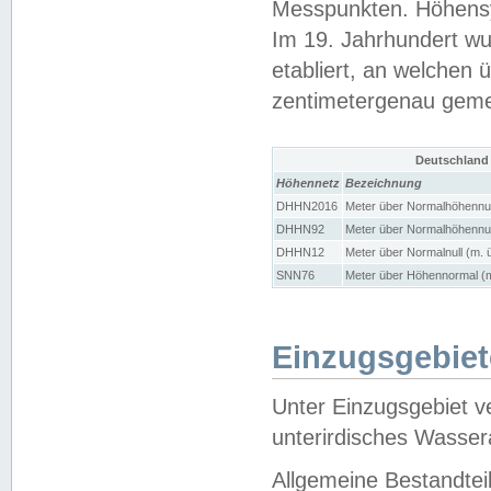
Messpunkten. Höhensy
Im 19. Jahrhundert wu
etabliert, an welchen 
zentimetergenau gem
Deutschland
Höhennetz
Bezeichnung
DHHN2016
Meter über Normalhöhennul
DHHN92
Meter über Normalhöhennul
DHHN12
Meter über Normalnull (m. 
SNN76
Meter über Höhennormal (m
Einzugsgebiet
Unter Einzugsgebiet v
unterirdisches Wasser
Allgemeine Bestandtei