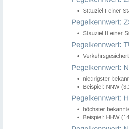
Stauziel I einer S
Pegelkennwert: Z
Stauziel II einer 
Pegelkennwert:
Verkehrsgesichert
Pegelkennwert:
niedrigster bekan
Beispiel: NNW (3
Pegelkennwert:
höchster bekannt
Beispiel: HHW (1
Pegelkennwert: 