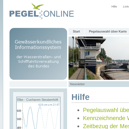
Hilfe
Link
Start
Pegelauswahl über Karte
Newsletter
Hilfe
Elbe - Cuxhaven Steubenhöft
Pegelauswahl übe
Kennzeichnende 
Zeitbezug der Me