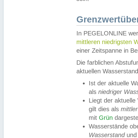
Grenzwertüber
In PEGELONLINE werde
mittleren niedrigsten
einer Zeitspanne in Be
Die farblichen Abstuf
aktuellen Wasserstand
Ist der aktuelle 
als
niedriger Was
Liegt der aktue
gilt dies als
mittle
mit
Grün
dargestel
Wasserstände obe
Wasserstand
und