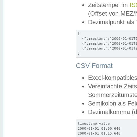
Zeitstempel im
IS
(Offset von MEZ
Dezimalpunkt als
[

  {"timestamp":"2000-01-01T0
  {"timestamp":"2000-01-01T0
  {"timestamp":"2000-01-01T0
]
CSV-Format
Excel-kompatibles
Vereinfachte Zeit
Sommerzeitumstel
Semikolon als Fel
Dezimalkomma (de
timestamp;value

2000-01-01 01:00;646

2000-01-01 01:15;646
