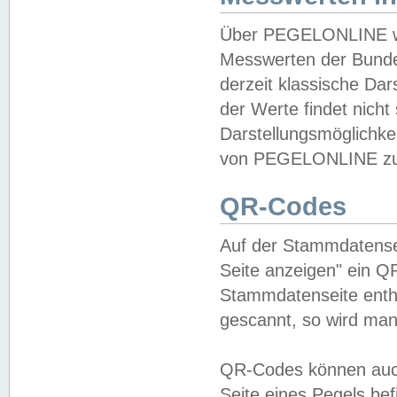
Über PEGELONLINE wer
Messwerten der Bundes
derzeit klassische Da
der Werte findet nicht 
Darstellungsmöglichkei
von PEGELONLINE zu 
QR-Codes
Auf der Stammdatensei
Seite anzeigen" ein Q
Stammdatenseite enthä
gescannt, so wird man
QR-Codes können auc
Seite eines Pegels be