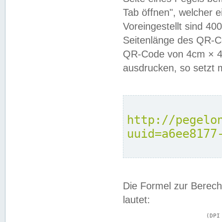
Tab öffnen", welcher 
Voreingestellt sind 4
Seitenlänge des QR-C
QR-Code von 4cm × 4c
ausdrucken, so setzt 
http://pegelo
uuid=a6ee8177
Die Formel zur Berech
lautet:
			(DPI × Druckkantenlänge in cm) ÷ 2,54 = Kantenlänge in Pixel
