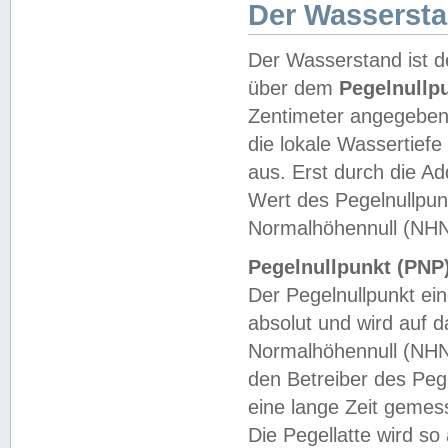
Der Wasserst
Der Wasserstand ist d
über dem
Pegelnullp
Zentimeter angegeben
die lokale Wassertie
aus. Erst durch die A
Wert des Pegelnullpun
Normalhöhennull (NHN
Pegelnullpunkt (PNP)
Der Pegelnullpunkt ei
absolut und wird auf
Normalhöhennull (NHN
den Betreiber des Pege
eine lange Zeit geme
Die Pegellatte wird s