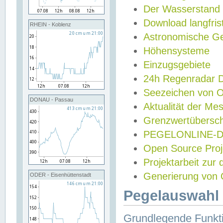
Der Wasserstand
Download langfris
RHEIN - Koblenz
Astronomische Gez
Höhensysteme
Einzugsgebiete
24h Regenradar
Seezeichen von 
DONAU - Passau
Aktualität der Me
Grenzwertübersch
PEGELONLINE-Di
Open Source Projek
Projektarbeit zur
Generierung von 
ODER - Eisenhüttenstadt
Pegelauswahl 
Grundlegende Funkti