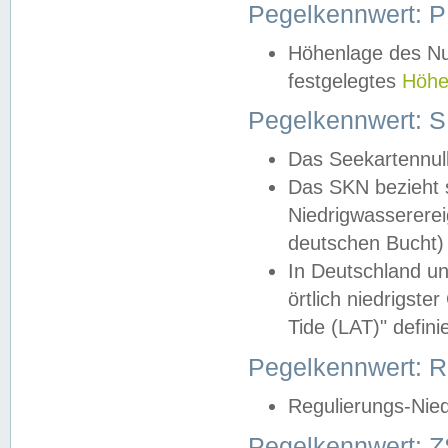
Pegelkennwert: 
Höhenlage des Nul
festgelegtes
Höhe
Pegelkennwert: 
Das Seekartennull
Das SKN bezieht s
Niedrigwassererei
deutschen Bucht) 
In Deutschland un
örtlich niedrigst
Tide (LAT)" definie
Pegelkennwert:
Regulierungs-Nie
Pegelkennwert: Z