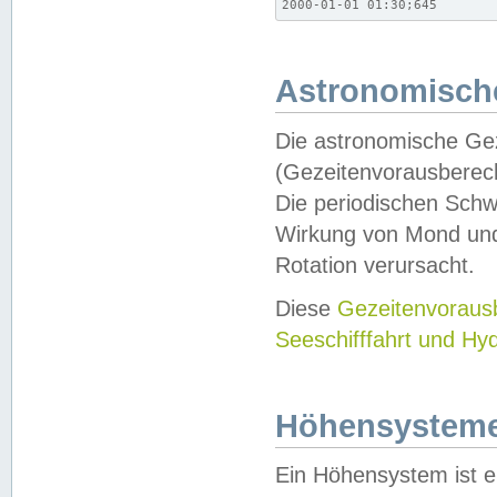
2000-01-01 01:30;645
Astronomische
Die astronomische Gez
(Gezeitenvorausberec
Die periodischen Schw
Wirkung von Mond und
Rotation verursacht.
Diese
Gezeitenvorau
Seeschifffahrt und Hy
Höhensystem
Ein Höhensystem ist e