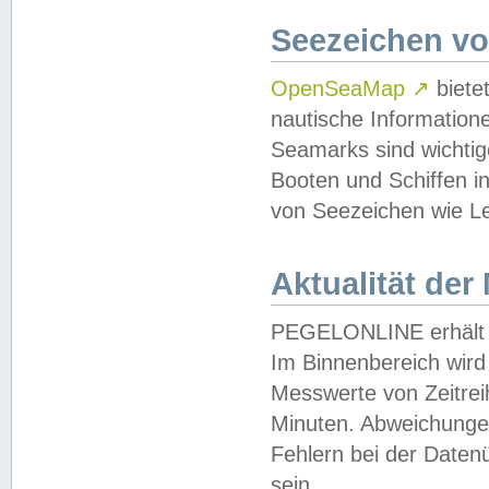
Seezeichen v
OpenSeaMap
↗
biete
nautische Information
Seamarks sind wichtig
Booten und Schiffen i
von Seezeichen wie Le
Aktualität der
PEGELONLINE erhält u
Im Binnenbereich wird 
Messwerte von Zeitreih
Minuten. Abweichungen
Fehlern bei der Daten
sein.