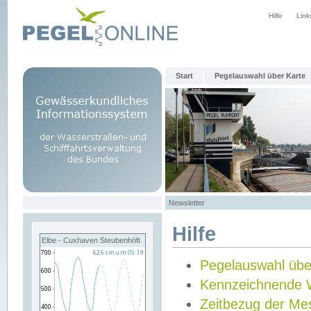
Hilfe
Link
Start
Pegelauswahl über Karte
Newsletter
Hilfe
Elbe - Cuxhaven Steubenhöft
Pegelauswahl übe
Kennzeichnende 
Zeitbezug der Me