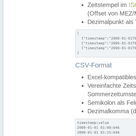
Zeitstempel im
IS
(Offset von MEZ
Dezimalpunkt als
[

  {"timestamp":"2000-01-01T0
  {"timestamp":"2000-01-01T0
  {"timestamp":"2000-01-01T0
]
CSV-Format
Excel-kompatibles
Vereinfachte Zeit
Sommerzeitumstel
Semikolon als Fel
Dezimalkomma (de
timestamp;value

2000-01-01 01:00;646

2000-01-01 01:15;646
