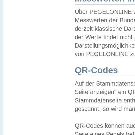
Über PEGELONLINE wer
Messwerten der Bundes
derzeit klassische Da
der Werte findet nicht 
Darstellungsmöglichkei
von PEGELONLINE zu 
QR-Codes
Auf der Stammdatensei
Seite anzeigen" ein Q
Stammdatenseite enthä
gescannt, so wird man
QR-Codes können auc
Seite eines Pegels be