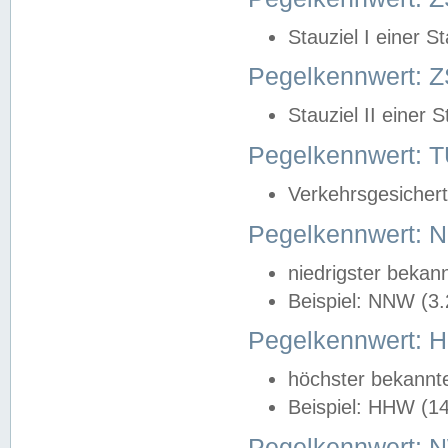
Stauziel I einer S
Pegelkennwert: Z
Stauziel II einer 
Pegelkennwert:
Verkehrsgesichert
Pegelkennwert:
niedrigster bekan
Beispiel: NNW (3
Pegelkennwert:
höchster bekannt
Beispiel: HHW (1
Pegelkennwert: 