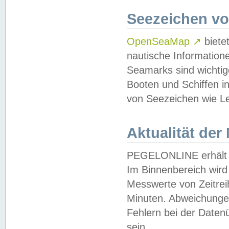
Seezeichen v
OpenSeaMap
↗
biete
nautische Information
Seamarks sind wichtig
Booten und Schiffen i
von Seezeichen wie Le
Aktualität der
PEGELONLINE erhält u
Im Binnenbereich wird 
Messwerte von Zeitreih
Minuten. Abweichungen
Fehlern bei der Daten
sein.