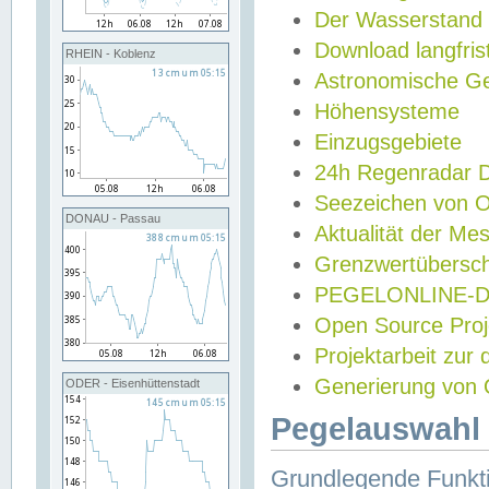
Der Wasserstand
Download langfris
RHEIN - Koblenz
Astronomische Gez
Höhensysteme
Einzugsgebiete
24h Regenradar
Seezeichen von 
DONAU - Passau
Aktualität der Me
Grenzwertübersch
PEGELONLINE-Di
Open Source Projek
Projektarbeit zur
Generierung von 
ODER - Eisenhüttenstadt
Pegelauswahl 
Grundlegende Funkti