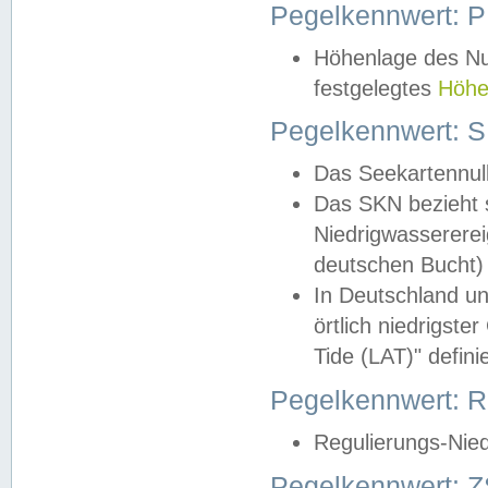
Pegelkennwert: 
Höhenlage des Nul
festgelegtes
Höhe
Pegelkennwert: 
Das Seekartennull
Das SKN bezieht s
Niedrigwassererei
deutschen Bucht) 
In Deutschland un
örtlich niedrigst
Tide (LAT)" definie
Pegelkennwert:
Regulierungs-Nie
Pegelkennwert: Z