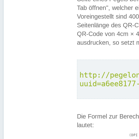
Tab öffnen", welcher 
Voreingestellt sind 4
Seitenlänge des QR-C
QR-Code von 4cm × 4c
ausdrucken, so setzt 
http://pegelo
uuid=a6ee8177
Die Formel zur Berech
lautet:
			(DPI × Druckkantenlänge in cm) ÷ 2,54 = Kantenlänge in Pixel
