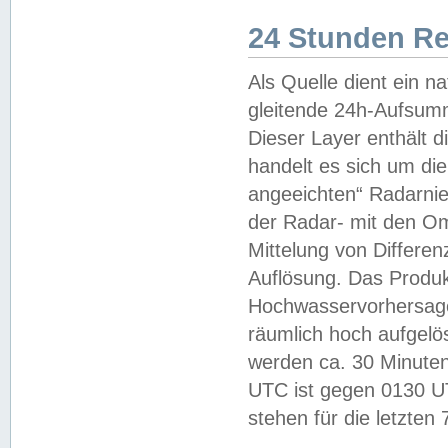
24 Stunden R
Als Quelle dient ein n
gleitende 24h-Aufsum
Dieser Layer enthält
handelt es sich um di
angeeichten“ Radarnie
der Radar- mit den O
Mittelung von Differe
Auflösung. Das Produk
Hochwasservorhersagez
räumlich hoch aufgelö
werden ca. 30 Minuten
UTC ist gegen 0130 UTC
stehen für die letzten