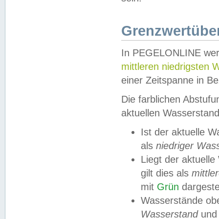
Grenzwertüber
In PEGELONLINE werde
mittleren niedrigsten
einer Zeitspanne in Be
Die farblichen Abstuf
aktuellen Wasserstand
Ist der aktuelle 
als
niedriger Was
Liegt der aktue
gilt dies als
mittle
mit
Grün
dargestel
Wasserstände obe
Wasserstand
und