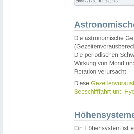
2000-01-01 01:30;645
Astronomische
Die astronomische Gez
(Gezeitenvorausberec
Die periodischen Schw
Wirkung von Mond und
Rotation verursacht.
Diese
Gezeitenvorau
Seeschifffahrt und Hy
Höhensystem
Ein Höhensystem ist e