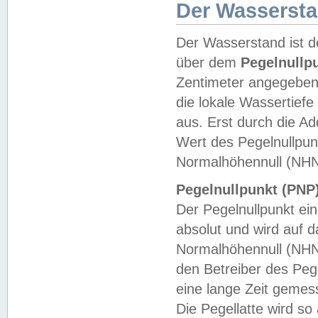
Der Wasserst
Der Wasserstand ist d
über dem
Pegelnullp
Zentimeter angegeben
die lokale Wassertie
aus. Erst durch die A
Wert des Pegelnullpun
Normalhöhennull (NHN
Pegelnullpunkt (PNP)
Der Pegelnullpunkt ei
absolut und wird auf
Normalhöhennull (NHN
den Betreiber des Pege
eine lange Zeit geme
Die Pegellatte wird s