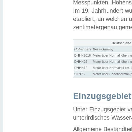
Messpunkten. Höhensy
Im 19. Jahrhundert wu
etabliert, an welchen 
zentimetergenau gem
Deutschland
Höhennetz
Bezeichnung
DHHN2016
Meter über Normalhöhennul
DHHN92
Meter über Normalhöhennul
DHHN12
Meter über Normalnull (m. 
SNN76
Meter über Höhennormal (m
Einzugsgebiet
Unter Einzugsgebiet v
unterirdisches Wasser
Allgemeine Bestandtei