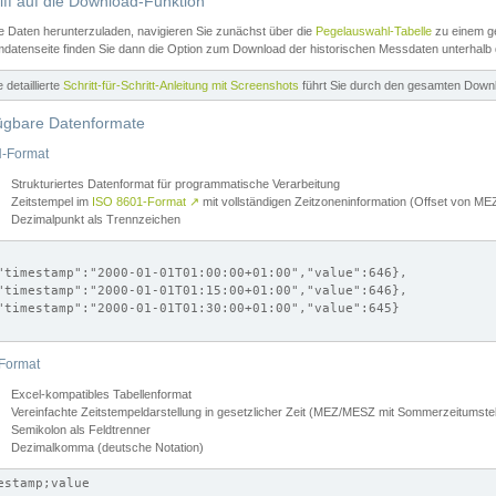
iff auf die Download-Funktion
e Daten herunterzuladen, navigieren Sie zunächst über die
Pegelauswahl-Tabelle
zu einem ge
datenseite finden Sie dann die Option zum Download der historischen Messdaten unterhalb
ne detaillierte
Schritt-für-Schritt-Anleitung mit Screenshots
führt Sie durch den gesamten Down
ügbare Datenformate
-Format
Strukturiertes Datenformat für programmatische Verarbeitung
Zeitstempel im
ISO 8601-Format
↗
mit vollständigen Zeitzoneninformation (Offset von 
Dezimalpunkt als Trennzeichen
"timestamp":"2000-01-01T01:00:00+01:00","value":646},

"timestamp":"2000-01-01T01:15:00+01:00","value":646},

"timestamp":"2000-01-01T01:30:00+01:00","value":645}

Format
Excel-kompatibles Tabellenformat
Vereinfachte Zeitstempeldarstellung in gesetzlicher Zeit (MEZ/MESZ mit Sommerzeitumstel
Semikolon als Feldtrenner
Dezimalkomma (deutsche Notation)
estamp;value
