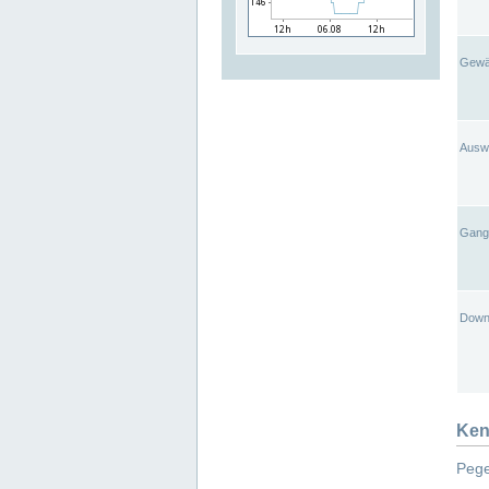
Gewä
Ausw
Gangl
Down
Ken
Pege