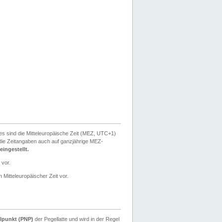
ies sind die Mitteleuropäische Zeit (MEZ, UTC+1)
ie Zeitangaben auch auf ganzjährige MEZ-
ingestellt.
 vor.
 Mitteleuropäischer Zeit vor.
lpunkt (PNP)
der Pegellatte und wird in der Regel