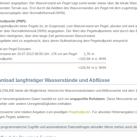
ntimeter angegeben. Der Wasserstand am Pegel sagt somit weder etwas über die lokale Wa
enden Terrain aus. Erst durch die Addition des Wasserstandes am Pegel mit dem zugehörig
asserspiegels über Normalhöhennull (NHN).
nullpunkt (PNP):
egelnullpunkt eines Pegels ist, im Gegensatz zum Wasserstand am Pegel, absolut und wir
ter über Normalhöhennull (NHN) angegeben. Der Wert des Pegelnullpunktes wird durch den Bet
 dem niedrigsten, über eine lange Zeit gemessenen Wasserstand.
gellatte wird so angebracht, dass deren Nullmarkierung dem Pegelnullpunkt entspricht.
iel am Pegel Dresden:
rstand am 16.07.2013 08:00 Uhr: 176 cm am Pegel
1,76
m
ullpunkt
+
102,68
m ü. NHN
=
104,44
m ü. NHN
nload langfristiger Wasserstände und Abflüsse
ONLINE bietet die Möglichkeit, historische Wasserstandsdaten und Abflusswerte seit dem 1
en heruntergeladenen Daten handelt es sich um
ungeprüfte Rohdaten
. Diese Messwerte wur
ehler oder andere Unregelmäßigkeiten enthalten.
esswerte sind relative Angaben zum jeweiligen
Pegelnullpunkt
. Für absolute Höhenangaben 
igen Pegels addieren.
ür programmatische Zugriffe und automatisierte Datenabfragen aktueller Werte stehen auch d