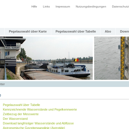
Hilfe
Links
Impressum
Nutzungsbedingungen
Datenschutz
Pegelauswahl über Karte
Pegelauswahl über Tabelle
Abo
Down
tter
e
Pegelauswahl über Tabelle
Kennzeichnende Wasserstände und Pegelkennwerte
Zeitbezug der Messwerte
Der Wasserstand
Download langfristiger Wasserstände und Abflüsse
Astronomische Gezeitenganglinie (Astrotide)