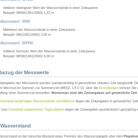
mittlerer niedrigster Wert der Wasserstände in einer Zeitspanne
Beispiel: MNW(1991/2000) 1,22 m
lkennwert: MW
Mittelwert der Wasserstände in einer Zeitspanne
Beispiel: MN(1991/2000) 3,00 m
elkennwert: MHW
mittlerer höchster Wert der Wasserstände in einer Zeitspanne
Beispiel: MHW(1991/2000) 6,00 m
tbezug der Messwerte
itangaben der Messwerte werden standardmäßig in gesetzlicher (lokaler) Zeit dargestellt. D
em Wechsel im Sommer zur Sommerzeit (MESZ, UTC+2). über die
Einstellungen
können Sie d
ellung ohne Sommerzeit einstellen.
Momentan sind alle Zeitangaben auf gesetzliche Zeit e
Download langfristiger Wasserstände und Abflüsse
liegen die Zeitangaben in gesetzlicher Zeit
n zum
Download angebotenen Tagesdateien
liegen die Zeitangaben grundsätzlich ganzjährig in
 Wasserstand
asserstand ist der lotrechte Abstand eines Punktes des Wasserspiegels über dem
Pegelnul