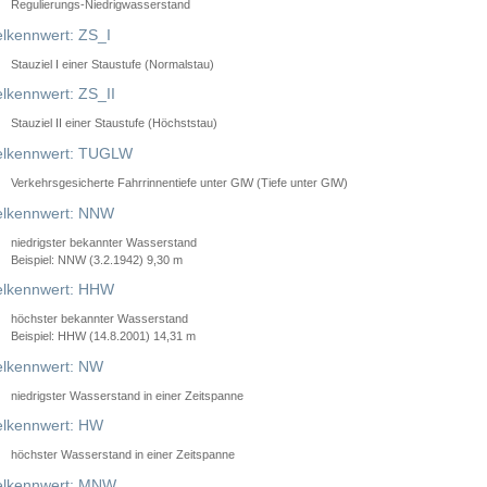
Regulierungs-Niedrigwasserstand
lkennwert: ZS_I
Stauziel I einer Staustufe (Normalstau)
lkennwert: ZS_II
Stauziel II einer Staustufe (Höchststau)
elkennwert: TUGLW
Verkehrsgesicherte Fahrrinnentiefe unter GlW (Tiefe unter GlW)
lkennwert: NNW
niedrigster bekannter Wasserstand
Beispiel: NNW (3.2.1942) 9,30 m
lkennwert: HHW
höchster bekannter Wasserstand
Beispiel: HHW (14.8.2001) 14,31 m
lkennwert: NW
niedrigster Wasserstand in einer Zeitspanne
lkennwert: HW
höchster Wasserstand in einer Zeitspanne
elkennwert: MNW