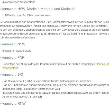
gleichwertiger Wasserstand
lkennwert: HSW, Marke I, Marke II und Marke III
HSW – höchster Schifffahrtswasserstand
in Zusammenarbeit der Wasserstraßen- und Schifffahrtsverwaltung des Bundes mit den Bund
standes an ausgewählten Pegeln und dienen als Richtwerte für den Betrieb der Schifffahrt. 
n von den örtlichen Gegebenheiten ab und sind von Gewässer zu Gewässer unterschiedlich
 unterschiedliche Beschränkungen (z.B. Sperrungen) für die Schifffahrt im jeweiligen Gewäss
schreitung wieder aufgehoben.
lkennwert: NSW
niedrigster Wasserstand
lkennwert: PNP
Höhenlage des Nullpunktes der Pegellatte bezogen auf ein amtlich festgelegtes
Höhensys
Wasserstand
.
lkennwert: SKN
Das Seekartennull (SKN) ist eine örtliche Mindesttiefenangabe in Seekarten.
Das SKN bezieht sich auf die Wassertiefe, die auch bei extemen Niedrigwasserereignissen
deutschen Bucht) kaum noch unterschritten wird.
In Deutschland und den Nordsee-Staaten ist das Seekartennull seit 2005 als örtlich nie
Astronomical Tide (LAT)" definiert.
lkennwert: RNW