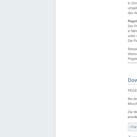
in Ze
umgeb
des W
Pegel
Der P
in Me
unter
Die Pe
Beisp
Wasse
Pegeln
Dow
PEGEL
Bei d
Messf
Die M
jeweil
ℹ️ F