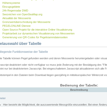
Höhensysteme
Einzugsgebiete
24h Regenradar DWD
Seezeichen von OpenSeaMap.org
Aktualität der Messwerte
Grenzwertüberschreitung der Messwerte
PEGELONLINE-Dienste
Open Source Projekt für die interaktive Online Visualisierung
Projektarbeit zur dynamischen Visualisierung von Messwerten
Generierung von QR-Codes für Pegelstammdatenseiten
elauswahl über Tabelle
legende Funktionsweise der Tabelle
die Tabelle können Pegel gefunden werden und deren Messwerte heruntergeladen oder visuali
vascript deaktiviert oder nicht verfügbar so muss jede Änderung mit der Bestätigung des "Filt
int nur bei deaktiviertem Javascript. Bei eingeschaltetem Javascript aktualisieren sich alle 
itstempel in den Dateien beim Download liegen ganzjährig in mitteleuropäischer Winterzeit vo
Bedienung der Tabelle:
Beschreibung
meter
Hier besteht die Möglichkeit, die auszuwertende Messgröße einzustellen. Bei einer Ände