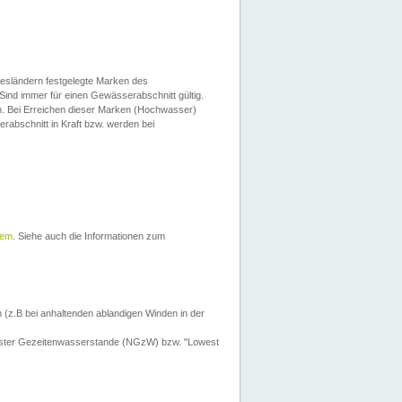
esländern festgelegte Marken des
Sind immer für einen Gewässerabschnitt gültig.
. Bei Erreichen dieser Marken (Hochwasser)
erabschnitt in Kraft bzw. werden bei
tem
. Siehe auch die Informationen zum
 (z.B bei anhaltenden ablandigen Winden in der
drigster Gezeitenwasserstande (NGzW) bzw. "Lowest