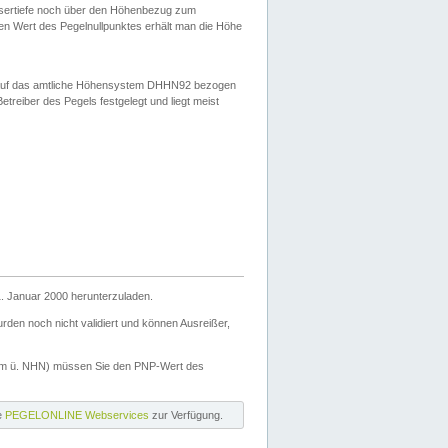
ssertiefe noch über den Höhenbezug zum
en Wert des Pegelnullpunktes erhält man die Höhe
d auf das amtliche Höhensystem DHHN92 bezogen
reiber des Pegels festgelegt und liegt meist
. Januar 2000 herunterzuladen.
den noch nicht validiert und können Ausreißer,
(m ü. NHN) müssen Sie den PNP-Wert des
ie
PEGELONLINE Webservices
zur Verfügung.