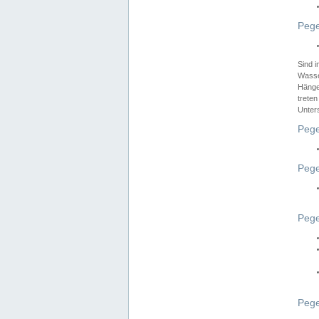
Pege
Sind 
Wasser
Hänge
treten
Unter
Pege
Pege
Pege
Pege