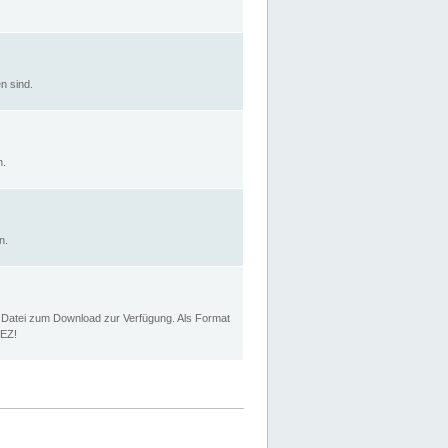
n sind.
n.
n.
p Datei zum Download zur Verfügung. Als Format
MEZ!