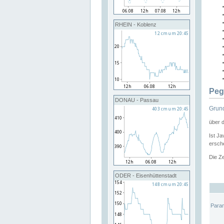
RHEIN - Koblenz
Peg
DONAU - Passau
Grund
über 
Ist Ja
ersche
Die Ze
ODER - Eisenhüttenstadt
Para