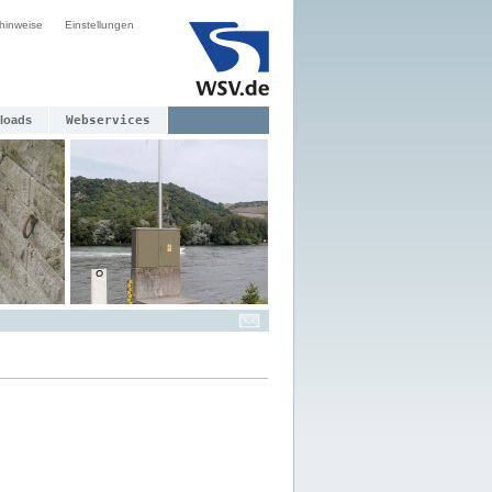
hinweise
Einstellungen
loads
Webservices