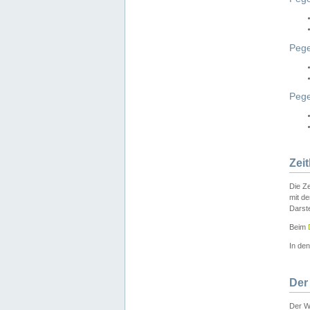
Pege
Peg
Zei
Die Ze
mit d
Darst
Beim
In de
Der
Der W