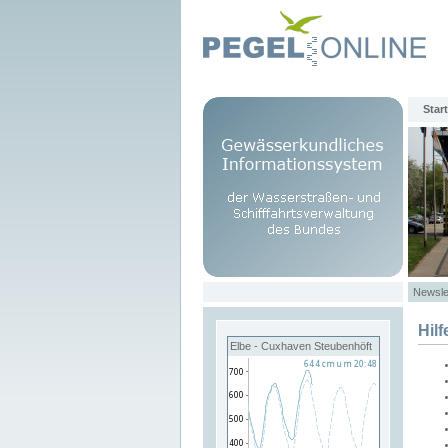
Start
Newsle
Hilf
Elbe - Cuxhaven Steubenhöft