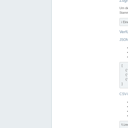
Zugr
Um di
Stamm
ℹ️ Ei
Verf
JSON
[

  {
  {
  {
]
CSV-
tim