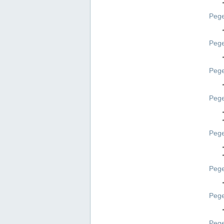
Pege
Pege
Peg
Pege
Pege
Pege
Pege
Peg