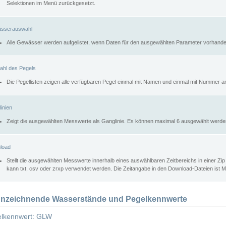
Selektionen im Menü zurückgesetzt.
sserauswahl
Alle Gewässer werden aufgelistet, wenn Daten für den ausgewählten Parameter vorhande
ahl des Pegels
Die Pegellisten zeigen alle verfügbaren Pegel einmal mit Namen und einmal mit Nummer a
inien
Zeigt die ausgewählten Messwerte als Ganglinie. Es können maximal 6 ausgewählt werde
load
Stellt die ausgewählten Messwerte innerhalb eines auswählbaren Zeitbereichs in einer Zi
kann txt, csv oder zrxp verwendet werden. Die Zeitangabe in den Download-Dateien ist 
nzeichnende Wasserstände und Pegelkennwerte
lkennwert: GLW