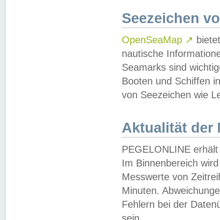
Seezeichen v
OpenSeaMap
↗
biete
nautische Information
Seamarks sind wichtig
Booten und Schiffen i
von Seezeichen wie Le
Aktualität der
PEGELONLINE erhält u
Im Binnenbereich wird 
Messwerte von Zeitreih
Minuten. Abweichungen
Fehlern bei der Daten
sein.