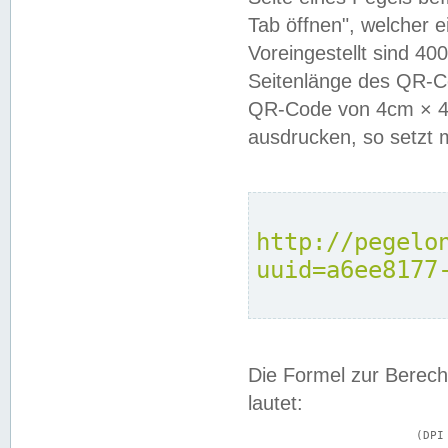
Tab öffnen", welcher 
Voreingestellt sind 4
Seitenlänge des QR-C
QR-Code von 4cm × 4c
ausdrucken, so setzt 
http://pegelo
uuid=a6ee8177
Die Formel zur Berech
lautet:
			(DPI × Druckkantenlänge in cm) ÷ 2,54 = Kantenlänge in Pixel
