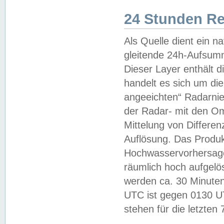
24 Stunden R
Als Quelle dient ein n
gleitende 24h-Aufsum
Dieser Layer enthält
handelt es sich um di
angeeichten“ Radarnie
der Radar- mit den O
Mittelung von Differe
Auflösung. Das Produk
Hochwasservorhersagez
räumlich hoch aufgelö
werden ca. 30 Minuten
UTC ist gegen 0130 UTC
stehen für die letzten