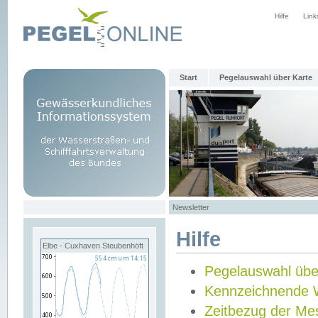
Hilfe
Link
Start
Pegelauswahl über Karte
Newsletter
Hilfe
Elbe - Cuxhaven Steubenhöft
Pegelauswahl übe
Kennzeichnende 
Zeitbezug der Me