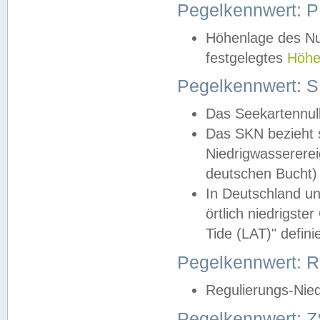
Pegelkennwert: 
Höhenlage des Nul
festgelegtes
Höhe
Pegelkennwert: 
Das Seekartennull
Das SKN bezieht s
Niedrigwassererei
deutschen Bucht) 
In Deutschland un
örtlich niedrigst
Tide (LAT)" definie
Pegelkennwert:
Regulierungs-Nie
Pegelkennwert: Z