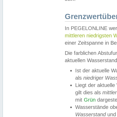
Grenzwertüber
In PEGELONLINE werde
mittleren niedrigsten
einer Zeitspanne in Be
Die farblichen Abstuf
aktuellen Wasserstand
Ist der aktuelle 
als
niedriger Was
Liegt der aktue
gilt dies als
mittle
mit
Grün
dargestel
Wasserstände obe
Wasserstand
und