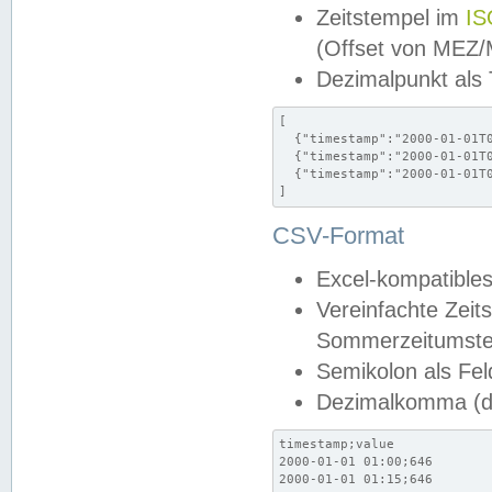
Zeitstempel im
IS
(Offset von MEZ
Dezimalpunkt als
[

  {"timestamp":"2000-01-01T0
  {"timestamp":"2000-01-01T0
  {"timestamp":"2000-01-01T0
]
CSV-Format
Excel-kompatibles
Vereinfachte Zeit
Sommerzeitumstel
Semikolon als Fel
Dezimalkomma (de
timestamp;value

2000-01-01 01:00;646

2000-01-01 01:15;646
