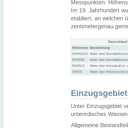
Messpunkten. Höhensy
Im 19. Jahrhundert wu
etabliert, an welchen 
zentimetergenau gem
Deutschland
Höhennetz
Bezeichnung
DHHN2016
Meter über Normalhöhennul
DHHN92
Meter über Normalhöhennul
DHHN12
Meter über Normalnull (m. 
SNN76
Meter über Höhennormal (m
Einzugsgebiet
Unter Einzugsgebiet v
unterirdisches Wasser
Allgemeine Bestandtei