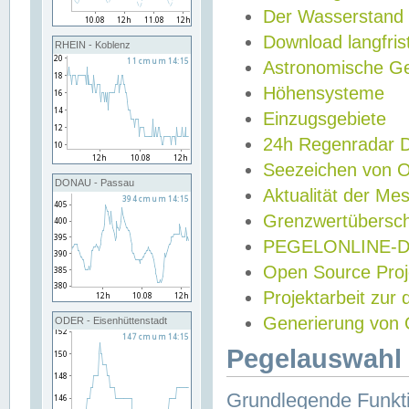
Der Wasserstand
Download langfris
RHEIN - Koblenz
Astronomische Gez
Höhensysteme
Einzugsgebiete
24h Regenradar
Seezeichen von 
DONAU - Passau
Aktualität der Me
Grenzwertübersch
PEGELONLINE-Di
Open Source Projek
Projektarbeit zur
Generierung von 
ODER - Eisenhüttenstadt
Pegelauswahl 
Grundlegende Funkti