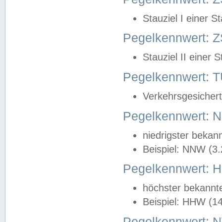
Stauziel I einer S
Pegelkennwert: Z
Stauziel II einer 
Pegelkennwert:
Verkehrsgesichert
Pegelkennwert:
niedrigster bekan
Beispiel: NNW (3
Pegelkennwert:
höchster bekannt
Beispiel: HHW (1
Pegelkennwert: 