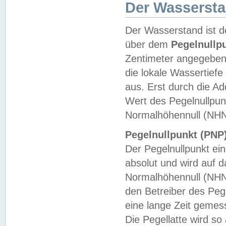
Der Wasserst
Der Wasserstand ist d
über dem
Pegelnullp
Zentimeter angegeben
die lokale Wassertie
aus. Erst durch die A
Wert des Pegelnullpun
Normalhöhennull (NHN
Pegelnullpunkt (PNP)
Der Pegelnullpunkt ei
absolut und wird auf
Normalhöhennull (NHN
den Betreiber des Pege
eine lange Zeit geme
Die Pegellatte wird s