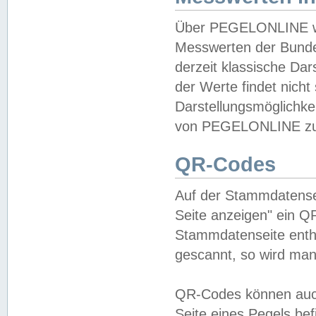
Über PEGELONLINE wer
Messwerten der Bundes
derzeit klassische Da
der Werte findet nicht 
Darstellungsmöglichkei
von PEGELONLINE zu 
QR-Codes
Auf der Stammdatensei
Seite anzeigen" ein Q
Stammdatenseite enthä
gescannt, so wird man
QR-Codes können auc
Seite eines Pegels be