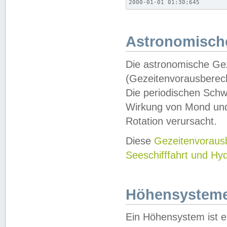
2000-01-01 01:30;645
Astronomische
Die astronomische Gez
(Gezeitenvorausberec
Die periodischen Schw
Wirkung von Mond und
Rotation verursacht.
Diese
Gezeitenvorau
Seeschifffahrt und Hy
Höhensystem
Ein Höhensystem ist e