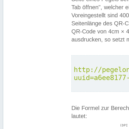
Tab öffnen", welcher 
Voreingestellt sind 4
Seitenlänge des QR-C
QR-Code von 4cm × 4c
ausdrucken, so setzt 
http://pegelo
uuid=a6ee8177
Die Formel zur Berech
lautet:
			(DPI × Druckkantenlänge in cm) ÷ 2,54 = Kantenlänge in Pixel
