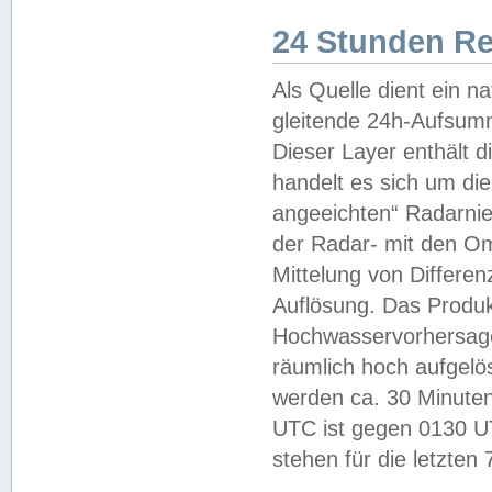
24 Stunden R
Als Quelle dient ein n
gleitende 24h-Aufsum
Dieser Layer enthält
handelt es sich um di
angeeichten“ Radarnie
der Radar- mit den O
Mittelung von Differe
Auflösung. Das Produk
Hochwasservorhersagez
räumlich hoch aufgelö
werden ca. 30 Minuten
UTC ist gegen 0130 UTC
stehen für die letzten