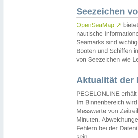
Seezeichen v
OpenSeaMap
↗
biete
nautische Information
Seamarks sind wichtig
Booten und Schiffen i
von Seezeichen wie Le
Aktualität der
PEGELONLINE erhält u
Im Binnenbereich wird 
Messwerte von Zeitreih
Minuten. Abweichungen
Fehlern bei der Daten
sein.