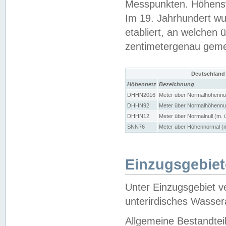
Messpunkten. Höhensy
Im 19. Jahrhundert wu
etabliert, an welchen 
zentimetergenau gem
Deutschland
Höhennetz
Bezeichnung
DHHN2016
Meter über Normalhöhennul
DHHN92
Meter über Normalhöhennul
DHHN12
Meter über Normalnull (m. 
SNN76
Meter über Höhennormal (m
Einzugsgebiet
Unter Einzugsgebiet v
unterirdisches Wasser
Allgemeine Bestandtei