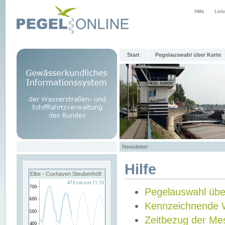
Hilfe
Link
Start
Pegelauswahl über Karte
Newsletter
Hilfe
Elbe - Cuxhaven Steubenhöft
Pegelauswahl übe
Kennzeichnende 
Zeitbezug der Me