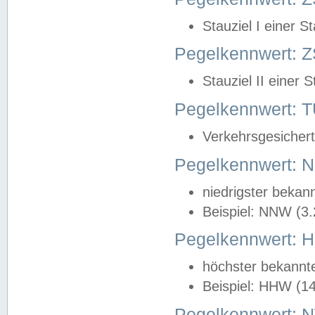
Stauziel I einer S
Pegelkennwert: Z
Stauziel II einer 
Pegelkennwert:
Verkehrsgesichert
Pegelkennwert:
niedrigster bekan
Beispiel: NNW (3
Pegelkennwert:
höchster bekannt
Beispiel: HHW (1
Pegelkennwert: 