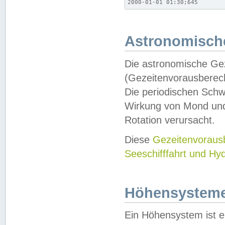
2000-01-01 01:30;645
Astronomische
Die astronomische Gez
(Gezeitenvorausberec
Die periodischen Schw
Wirkung von Mond und
Rotation verursacht.
Diese
Gezeitenvorau
Seeschifffahrt und Hy
Höhensystem
Ein Höhensystem ist e