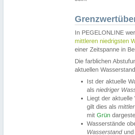
Grenzwertüber
In PEGELONLINE werde
mittleren niedrigsten
einer Zeitspanne in Be
Die farblichen Abstuf
aktuellen Wasserstand
Ist der aktuelle 
als
niedriger Was
Liegt der aktue
gilt dies als
mittle
mit
Grün
dargestel
Wasserstände obe
Wasserstand
und