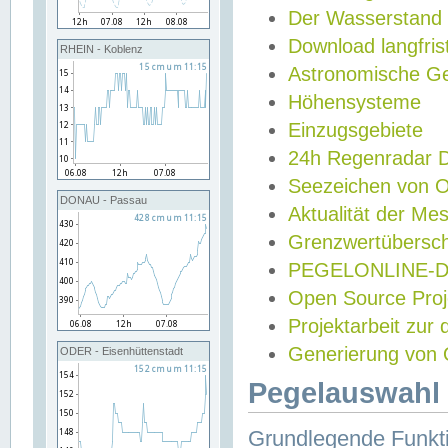
Der Wasserstand
Download langfris
RHEIN - Koblenz
Astronomische Gez
Höhensysteme
Einzugsgebiete
24h Regenradar
Seezeichen von 
DONAU - Passau
Aktualität der Me
Grenzwertübersch
PEGELONLINE-Di
Open Source Projek
Projektarbeit zur
Generierung von 
ODER - Eisenhüttenstadt
Pegelauswahl 
Grundlegende Funkti