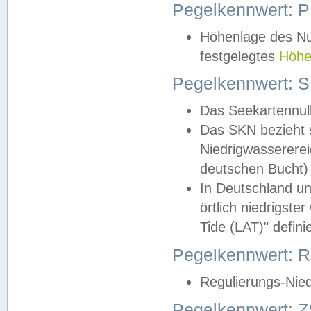
Pegelkennwert: 
Höhenlage des Nul
festgelegtes
Höhe
Pegelkennwert: 
Das Seekartennull
Das SKN bezieht s
Niedrigwassererei
deutschen Bucht) 
In Deutschland un
örtlich niedrigst
Tide (LAT)" definie
Pegelkennwert:
Regulierungs-Nie
Pegelkennwert: Z