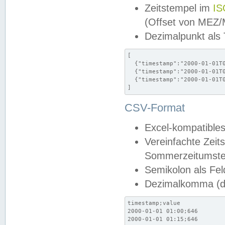
Zeitstempel im
IS
(Offset von MEZ
Dezimalpunkt als
[

  {"timestamp":"2000-01-01T0
  {"timestamp":"2000-01-01T0
  {"timestamp":"2000-01-01T0
]
CSV-Format
Excel-kompatibles
Vereinfachte Zeit
Sommerzeitumstel
Semikolon als Fel
Dezimalkomma (de
timestamp;value

2000-01-01 01:00;646

2000-01-01 01:15;646
