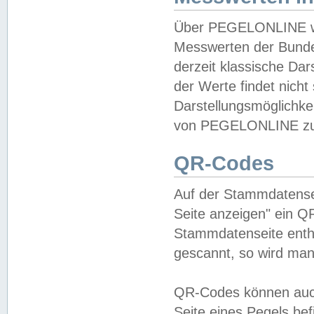
Über PEGELONLINE wer
Messwerten der Bundes
derzeit klassische Da
der Werte findet nicht 
Darstellungsmöglichkei
von PEGELONLINE zu 
QR-Codes
Auf der Stammdatensei
Seite anzeigen" ein Q
Stammdatenseite enthä
gescannt, so wird man
QR-Codes können auc
Seite eines Pegels be