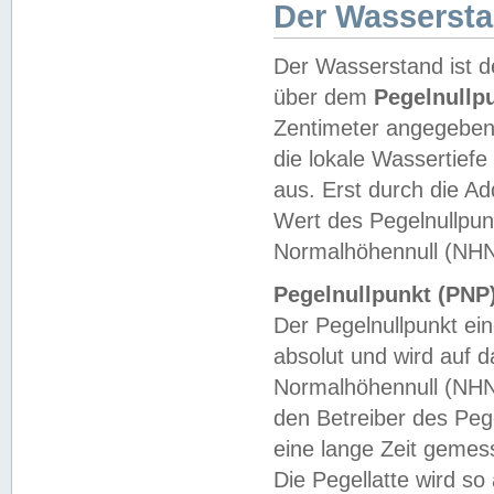
Der Wasserst
Der Wasserstand ist d
über dem
Pegelnullp
Zentimeter angegeben
die lokale Wassertie
aus. Erst durch die A
Wert des Pegelnullpun
Normalhöhennull (NHN
Pegelnullpunkt (PNP)
Der Pegelnullpunkt ei
absolut und wird auf
Normalhöhennull (NHN
den Betreiber des Pege
eine lange Zeit geme
Die Pegellatte wird s