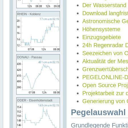
Der Wasserstand
Download langfris
RHEIN - Koblenz
Astronomische Gez
Höhensysteme
Einzugsgebiete
24h Regenradar
Seezeichen von 
DONAU - Passau
Aktualität der Me
Grenzwertübersch
PEGELONLINE-Di
Open Source Projek
Projektarbeit zur
Generierung von 
ODER - Eisenhüttenstadt
Pegelauswahl 
Grundlegende Funkti