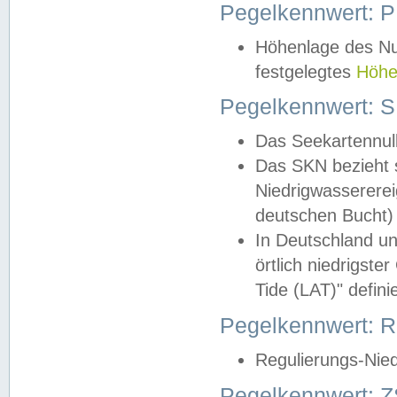
Pegelkennwert: 
Höhenlage des Nul
festgelegtes
Höhe
Pegelkennwert: 
Das Seekartennull
Das SKN bezieht s
Niedrigwassererei
deutschen Bucht) 
In Deutschland un
örtlich niedrigst
Tide (LAT)" definie
Pegelkennwert:
Regulierungs-Nie
Pegelkennwert: Z