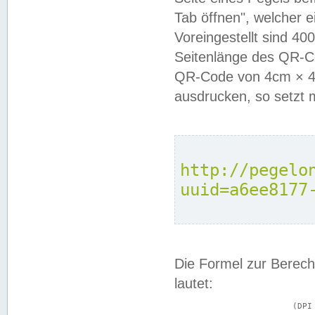
Tab öffnen", welcher 
Voreingestellt sind 4
Seitenlänge des QR-C
QR-Code von 4cm × 4c
ausdrucken, so setzt 
http://pegelo
uuid=a6ee8177
Die Formel zur Berech
lautet:
			(DPI × Druckkantenlänge in cm) ÷ 2,54 = Kantenlänge in Pixel
