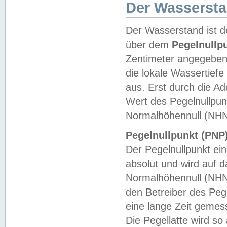
Der Wasserst
Der Wasserstand ist d
über dem
Pegelnullp
Zentimeter angegeben
die lokale Wassertie
aus. Erst durch die A
Wert des Pegelnullpun
Normalhöhennull (NHN
Pegelnullpunkt (PNP)
Der Pegelnullpunkt ei
absolut und wird auf
Normalhöhennull (NHN
den Betreiber des Pege
eine lange Zeit geme
Die Pegellatte wird s