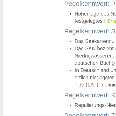
Pegelkennwert: 
Höhenlage des Nul
festgelegtes
Höhe
Pegelkennwert: 
Das Seekartennull
Das SKN bezieht s
Niedrigwassererei
deutschen Bucht) 
In Deutschland un
örtlich niedrigst
Tide (LAT)" definie
Pegelkennwert:
Regulierungs-Nie
Pegelkennwert: Z