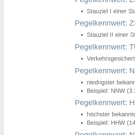
Stauziel I einer S
Pegelkennwert: Z
Stauziel II einer 
Pegelkennwert:
Verkehrsgesichert
Pegelkennwert:
niedrigster bekan
Beispiel: NNW (3
Pegelkennwert:
höchster bekannt
Beispiel: HHW (1
Pegelkennwert: 