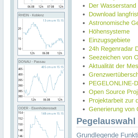
Der Wasserstand
Download langfris
RHEIN - Koblenz
Astronomische Gez
Höhensysteme
Einzugsgebiete
24h Regenradar
Seezeichen von 
DONAU - Passau
Aktualität der Me
Grenzwertübersch
PEGELONLINE-Di
Open Source Projek
Projektarbeit zur
Generierung von 
ODER - Eisenhüttenstadt
Pegelauswahl 
Grundlegende Funkti