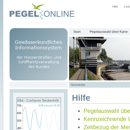
Hilfe
Link
Start
Pegelauswahl über Karte
Newsletter
Hilfe
Elbe - Cuxhaven Steubenhöft
Pegelauswahl übe
Kennzeichnende 
Zeitbezug der Me