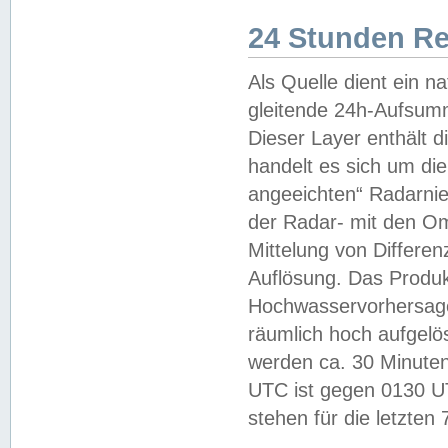
24 Stunden R
Als Quelle dient ein n
gleitende 24h-Aufsum
Dieser Layer enthält
handelt es sich um di
angeeichten“ Radarnie
der Radar- mit den O
Mittelung von Differe
Auflösung. Das Produk
Hochwasservorhersagez
räumlich hoch aufgelö
werden ca. 30 Minuten
UTC ist gegen 0130 UTC
stehen für die letzten