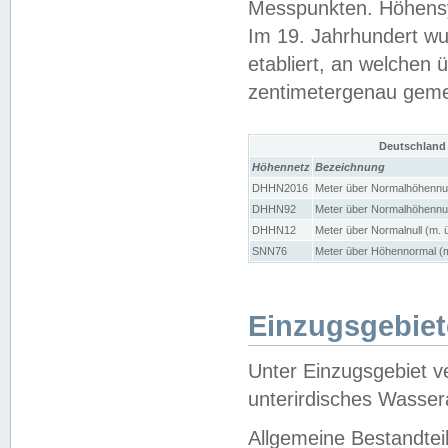
Messpunkten. Höhensy
Im 19. Jahrhundert wu
etabliert, an welchen 
zentimetergenau gem
Deutschland
Höhennetz
Bezeichnung
DHHN2016
Meter über Normalhöhennul
DHHN92
Meter über Normalhöhennul
DHHN12
Meter über Normalnull (m. 
SNN76
Meter über Höhennormal (m
Einzugsgebiet
Unter Einzugsgebiet v
unterirdisches Wasser
Allgemeine Bestandtei