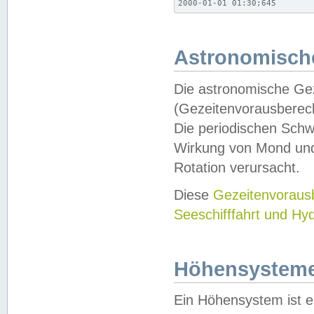
2000-01-01 01:30;645
Astronomische
Die astronomische Gez
(Gezeitenvorausberec
Die periodischen Schw
Wirkung von Mond und
Rotation verursacht.
Diese
Gezeitenvorau
Seeschifffahrt und Hy
Höhensystem
Ein Höhensystem ist e