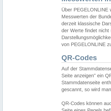
Über PEGELONLINE wer
Messwerten der Bundes
derzeit klassische Da
der Werte findet nicht 
Darstellungsmöglichkei
von PEGELONLINE zu 
QR-Codes
Auf der Stammdatensei
Seite anzeigen" ein Q
Stammdatenseite enthä
gescannt, so wird man
QR-Codes können auc
Seite eines Pegels be