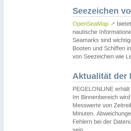
Seezeichen v
OpenSeaMap
↗
biete
nautische Information
Seamarks sind wichtig
Booten und Schiffen i
von Seezeichen wie Le
Aktualität der
PEGELONLINE erhält u
Im Binnenbereich wird 
Messwerte von Zeitreih
Minuten. Abweichungen
Fehlern bei der Daten
sein.