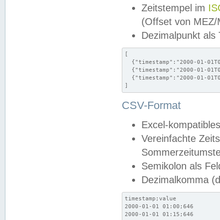
Zeitstempel im
IS
(Offset von MEZ
Dezimalpunkt als
[

  {"timestamp":"2000-01-01T0
  {"timestamp":"2000-01-01T0
  {"timestamp":"2000-01-01T0
]
CSV-Format
Excel-kompatibles
Vereinfachte Zeit
Sommerzeitumstel
Semikolon als Fel
Dezimalkomma (de
timestamp;value

2000-01-01 01:00;646

2000-01-01 01:15;646
