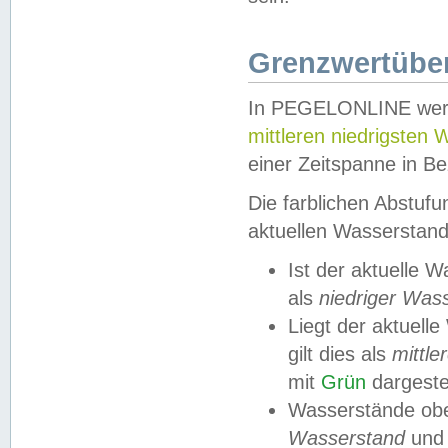
Grenzwertüber
In PEGELONLINE werde
mittleren niedrigsten
einer Zeitspanne in Be
Die farblichen Abstuf
aktuellen Wasserstand
Ist der aktuelle 
als
niedriger Was
Liegt der aktue
gilt dies als
mittle
mit
Grün
dargestel
Wasserstände obe
Wasserstand
und