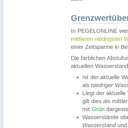
Grenzwertüber
In PEGELONLINE werde
mittleren niedrigsten
einer Zeitspanne in Be
Die farblichen Abstuf
aktuellen Wasserstand
Ist der aktuelle 
als
niedriger Was
Liegt der aktue
gilt dies als
mittle
mit
Grün
dargestel
Wasserstände obe
Wasserstand
und