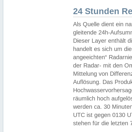
24 Stunden R
Als Quelle dient ein n
gleitende 24h-Aufsum
Dieser Layer enthält
handelt es sich um di
angeeichten“ Radarnie
der Radar- mit den O
Mittelung von Differe
Auflösung. Das Produk
Hochwasservorhersagez
räumlich hoch aufgelö
werden ca. 30 Minuten
UTC ist gegen 0130 UTC
stehen für die letzten