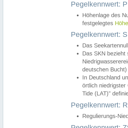
Pegelkennwert: 
Höhenlage des Nul
festgelegtes
Höhe
Pegelkennwert: 
Das Seekartennull
Das SKN bezieht s
Niedrigwassererei
deutschen Bucht) 
In Deutschland un
örtlich niedrigst
Tide (LAT)" definie
Pegelkennwert:
Regulierungs-Nie
Pegelkennwert: Z