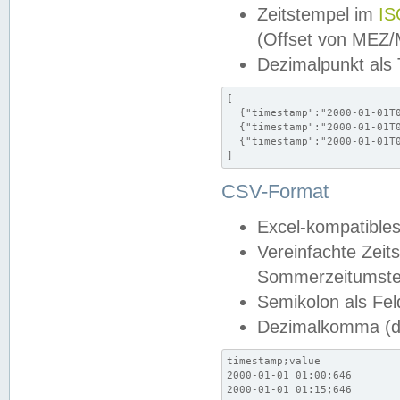
Zeitstempel im
IS
(Offset von MEZ
Dezimalpunkt als
[

  {"timestamp":"2000-01-01T0
  {"timestamp":"2000-01-01T0
  {"timestamp":"2000-01-01T0
]
CSV-Format
Excel-kompatibles
Vereinfachte Zeit
Sommerzeitumstel
Semikolon als Fel
Dezimalkomma (de
timestamp;value

2000-01-01 01:00;646

2000-01-01 01:15;646
