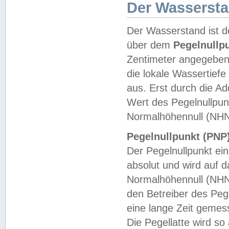
Der Wasserst
Der Wasserstand ist d
über dem
Pegelnullp
Zentimeter angegeben
die lokale Wassertie
aus. Erst durch die A
Wert des Pegelnullpun
Normalhöhennull (NHN
Pegelnullpunkt (PNP)
Der Pegelnullpunkt ei
absolut und wird auf
Normalhöhennull (NHN
den Betreiber des Pege
eine lange Zeit geme
Die Pegellatte wird s