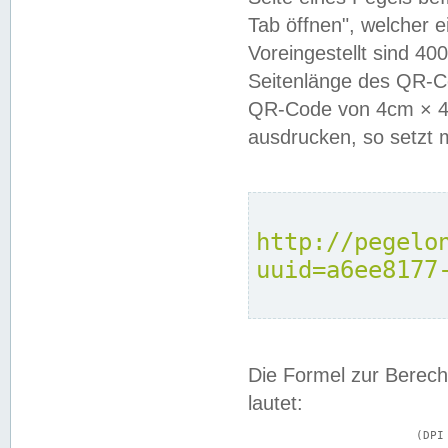
Tab öffnen", welcher 
Voreingestellt sind 4
Seitenlänge des QR-C
QR-Code von 4cm × 4c
ausdrucken, so setzt 
http://pegelo
uuid=a6ee8177
Die Formel zur Berech
lautet:
			(DPI × Druckkantenlänge in cm) ÷ 2,54 = Kantenlänge in Pixel
