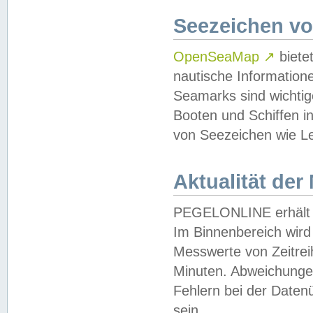
Seezeichen v
OpenSeaMap
↗
biete
nautische Information
Seamarks sind wichtig
Booten und Schiffen i
von Seezeichen wie Le
Aktualität der
PEGELONLINE erhält u
Im Binnenbereich wird 
Messwerte von Zeitreih
Minuten. Abweichungen
Fehlern bei der Daten
sein.