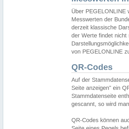
Über PEGELONLINE wer
Messwerten der Bundes
derzeit klassische Da
der Werte findet nicht 
Darstellungsmöglichkei
von PEGELONLINE zu 
QR-Codes
Auf der Stammdatensei
Seite anzeigen" ein Q
Stammdatenseite enthä
gescannt, so wird man
QR-Codes können auc
Seite eines Pegels be