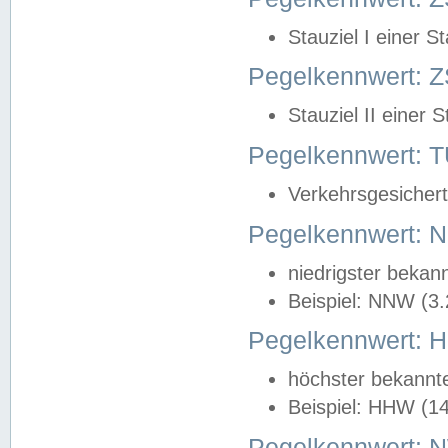
Stauziel I einer S
Pegelkennwert: Z
Stauziel II einer 
Pegelkennwert:
Verkehrsgesichert
Pegelkennwert:
niedrigster bekan
Beispiel: NNW (3
Pegelkennwert:
höchster bekannt
Beispiel: HHW (1
Pegelkennwert: 