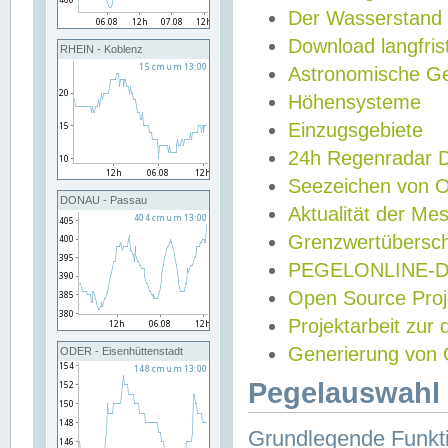
Der Wasserstand
Download langfris
RHEIN - Koblenz
Astronomische Gez
Höhensysteme
Einzugsgebiete
24h Regenradar
Seezeichen von 
DONAU - Passau
Aktualität der Me
Grenzwertübersch
PEGELONLINE-Di
Open Source Projek
Projektarbeit zur
Generierung von 
ODER - Eisenhüttenstadt
Pegelauswahl 
Grundlegende Funkti