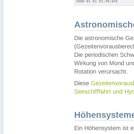
2000-01-01 01:30;645
Astronomische
Die astronomische Gez
(Gezeitenvorausberec
Die periodischen Schw
Wirkung von Mond und
Rotation verursacht.
Diese
Gezeitenvorau
Seeschifffahrt und Hy
Höhensystem
Ein Höhensystem ist e