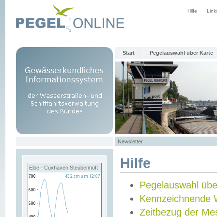
Hilfe
Link
Start
Pegelauswahl über Karte
Newsletter
Hilfe
Elbe - Cuxhaven Steubenhöft
Pegelauswahl übe
Kennzeichnende 
Zeitbezug der Me