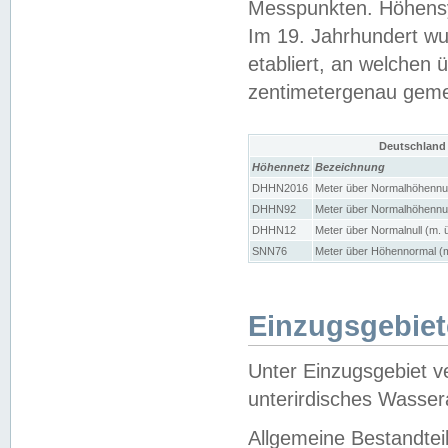
Messpunkten. Höhensy
Im 19. Jahrhundert wu
etabliert, an welchen 
zentimetergenau gem
Deutschland
Höhennetz
Bezeichnung
DHHN2016
Meter über Normalhöhennul
DHHN92
Meter über Normalhöhennul
DHHN12
Meter über Normalnull (m. 
SNN76
Meter über Höhennormal (m
Einzugsgebiet
Unter Einzugsgebiet v
unterirdisches Wasser
Allgemeine Bestandtei