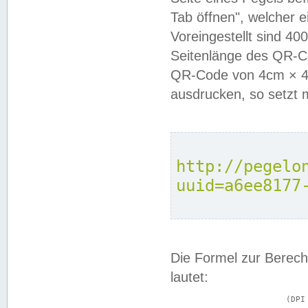
Tab öffnen", welcher 
Voreingestellt sind 4
Seitenlänge des QR-C
QR-Code von 4cm × 4c
ausdrucken, so setzt 
http://pegelo
uuid=a6ee8177
Die Formel zur Berech
lautet:
			(DPI × Druckkantenlänge in cm) ÷ 2,54 = Kantenlänge in Pixel
