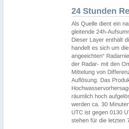
24 Stunden R
Als Quelle dient ein n
gleitende 24h-Aufsum
Dieser Layer enthält
handelt es sich um di
angeeichten“ Radarnie
der Radar- mit den O
Mittelung von Differe
Auflösung. Das Produk
Hochwasservorhersagez
räumlich hoch aufgelö
werden ca. 30 Minuten
UTC ist gegen 0130 UTC
stehen für die letzten