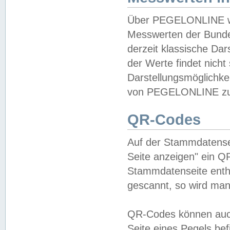
Über PEGELONLINE wer
Messwerten der Bundes
derzeit klassische Da
der Werte findet nicht 
Darstellungsmöglichkei
von PEGELONLINE zu 
QR-Codes
Auf der Stammdatensei
Seite anzeigen" ein Q
Stammdatenseite enthä
gescannt, so wird man
QR-Codes können auc
Seite eines Pegels be