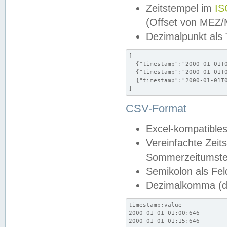
Zeitstempel im
IS
(Offset von MEZ
Dezimalpunkt als
[

  {"timestamp":"2000-01-01T0
  {"timestamp":"2000-01-01T0
  {"timestamp":"2000-01-01T0
]
CSV-Format
Excel-kompatibles
Vereinfachte Zeit
Sommerzeitumstel
Semikolon als Fel
Dezimalkomma (de
timestamp;value

2000-01-01 01:00;646

2000-01-01 01:15;646
