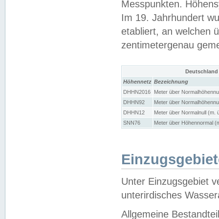
Messpunkten. Höhensy
Im 19. Jahrhundert wu
etabliert, an welchen 
zentimetergenau gem
Deutschland
Höhennetz
Bezeichnung
DHHN2016
Meter über Normalhöhennul
DHHN92
Meter über Normalhöhennul
DHHN12
Meter über Normalnull (m. 
SNN76
Meter über Höhennormal (m
Einzugsgebiet
Unter Einzugsgebiet v
unterirdisches Wasser
Allgemeine Bestandtei