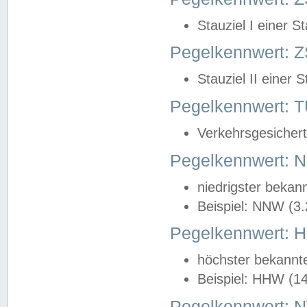
Stauziel I einer S
Pegelkennwert: Z
Stauziel II einer 
Pegelkennwert:
Verkehrsgesichert
Pegelkennwert:
niedrigster bekan
Beispiel: NNW (3
Pegelkennwert:
höchster bekannt
Beispiel: HHW (1
Pegelkennwert: 