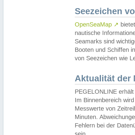
Seezeichen v
OpenSeaMap
↗
biete
nautische Information
Seamarks sind wichtig
Booten und Schiffen i
von Seezeichen wie Le
Aktualität der
PEGELONLINE erhält u
Im Binnenbereich wird 
Messwerte von Zeitreih
Minuten. Abweichungen
Fehlern bei der Daten
sein.