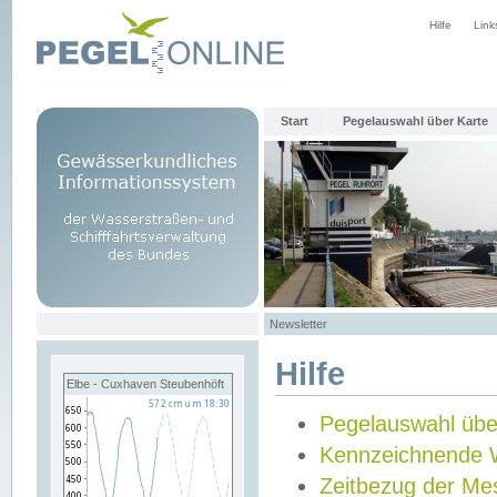
Hilfe
Link
Start
Pegelauswahl über Karte
Newsletter
Hilfe
Elbe - Cuxhaven Steubenhöft
Pegelauswahl übe
Kennzeichnende 
Zeitbezug der Me