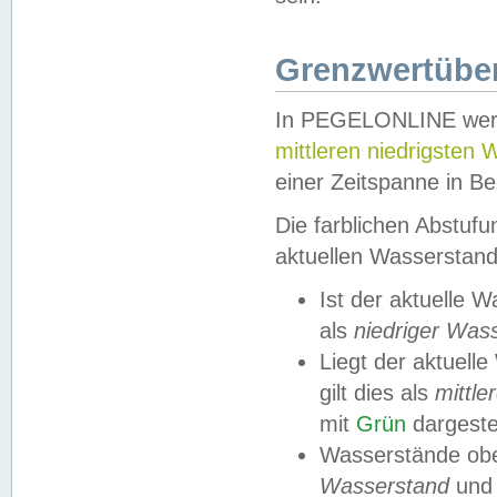
Grenzwertüber
In PEGELONLINE werde
mittleren niedrigsten
einer Zeitspanne in Be
Die farblichen Abstuf
aktuellen Wasserstand
Ist der aktuelle 
als
niedriger Was
Liegt der aktue
gilt dies als
mittle
mit
Grün
dargestel
Wasserstände obe
Wasserstand
und