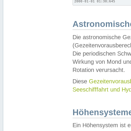
2000-01-01 01:30;645
Astronomische
Die astronomische Gez
(Gezeitenvorausberec
Die periodischen Schw
Wirkung von Mond und
Rotation verursacht.
Diese
Gezeitenvorau
Seeschifffahrt und Hy
Höhensystem
Ein Höhensystem ist e