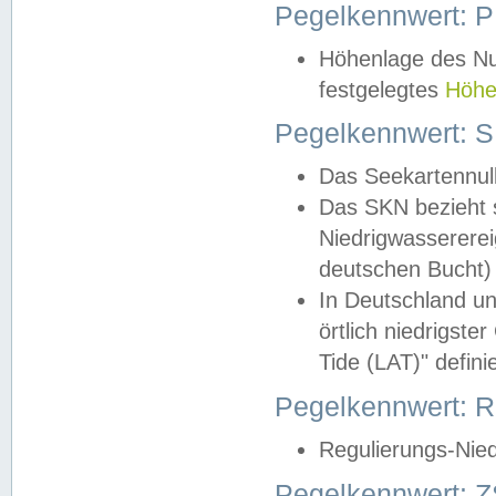
Pegelkennwert: 
Höhenlage des Nul
festgelegtes
Höhe
Pegelkennwert: 
Das Seekartennull
Das SKN bezieht s
Niedrigwassererei
deutschen Bucht) 
In Deutschland un
örtlich niedrigst
Tide (LAT)" definie
Pegelkennwert:
Regulierungs-Nie
Pegelkennwert: Z