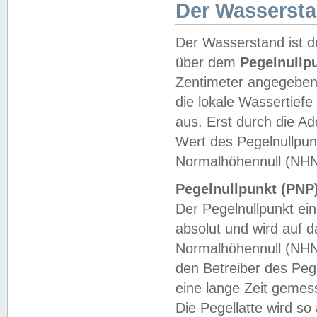
Der Wasserst
Der Wasserstand ist d
über dem
Pegelnullp
Zentimeter angegeben
die lokale Wassertie
aus. Erst durch die A
Wert des Pegelnullpun
Normalhöhennull (NHN
Pegelnullpunkt (PNP)
Der Pegelnullpunkt ei
absolut und wird auf
Normalhöhennull (NHN
den Betreiber des Pege
eine lange Zeit geme
Die Pegellatte wird s