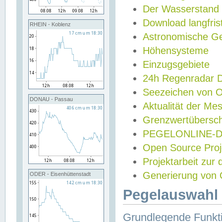
Der Wasserstand
Download langfris
RHEIN - Koblenz
Astronomische Gez
Höhensysteme
Einzugsgebiete
24h Regenradar
Seezeichen von 
DONAU - Passau
Aktualität der Me
Grenzwertübersch
PEGELONLINE-Di
Open Source Projek
Projektarbeit zur
Generierung von 
ODER - Eisenhüttenstadt
Pegelauswahl 
Grundlegende Funkti