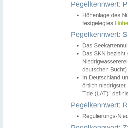
Pegelkennwert: 
Höhenlage des Nul
festgelegtes
Höhe
Pegelkennwert: 
Das Seekartennull
Das SKN bezieht s
Niedrigwassererei
deutschen Bucht) 
In Deutschland un
örtlich niedrigst
Tide (LAT)" definie
Pegelkennwert:
Regulierungs-Nie
Pegelkennwert: Z