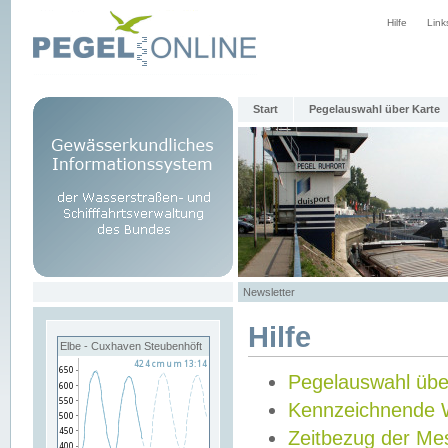
Hilfe
Link
Start
Pegelauswahl über Karte
Newsletter
Hilfe
Elbe - Cuxhaven Steubenhöft
Pegelauswahl übe
Kennzeichnende 
Zeitbezug der Me