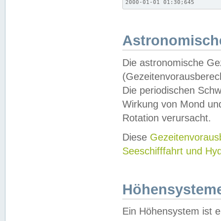
2000-01-01 01:30;645
Astronomische
Die astronomische Gez
(Gezeitenvorausberec
Die periodischen Schw
Wirkung von Mond und
Rotation verursacht.
Diese
Gezeitenvorau
Seeschifffahrt und Hy
Höhensystem
Ein Höhensystem ist e