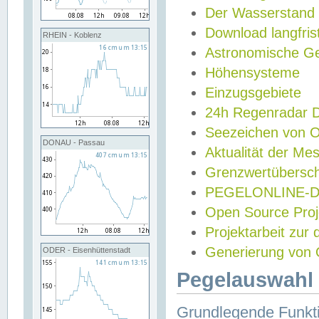
Der Wasserstand
Download langfris
RHEIN - Koblenz
Astronomische Gez
Höhensysteme
Einzugsgebiete
24h Regenradar
Seezeichen von 
DONAU - Passau
Aktualität der Me
Grenzwertübersch
PEGELONLINE-Di
Open Source Projek
Projektarbeit zur
Generierung von 
ODER - Eisenhüttenstadt
Pegelauswahl 
Grundlegende Funkti