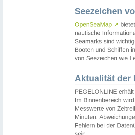
Seezeichen v
OpenSeaMap
↗
biete
nautische Information
Seamarks sind wichtig
Booten und Schiffen i
von Seezeichen wie Le
Aktualität der
PEGELONLINE erhält u
Im Binnenbereich wird 
Messwerte von Zeitreih
Minuten. Abweichungen
Fehlern bei der Daten
sein.