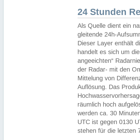
24 Stunden R
Als Quelle dient ein n
gleitende 24h-Aufsum
Dieser Layer enthält
handelt es sich um di
angeeichten“ Radarnie
der Radar- mit den O
Mittelung von Differe
Auflösung. Das Produk
Hochwasservorhersagez
räumlich hoch aufgelö
werden ca. 30 Minuten
UTC ist gegen 0130 UTC
stehen für die letzten