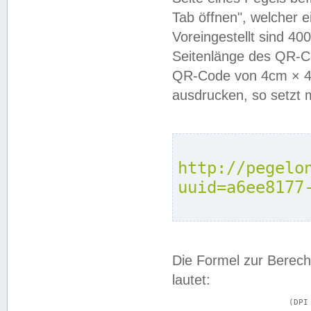
Tab öffnen", welcher 
Voreingestellt sind 4
Seitenlänge des QR-C
QR-Code von 4cm × 4c
ausdrucken, so setzt 
http://pegelo
uuid=a6ee8177
Die Formel zur Berech
lautet:
			(DPI × Druckkantenlänge in cm) ÷ 2,54 = Kantenlänge in Pixel
