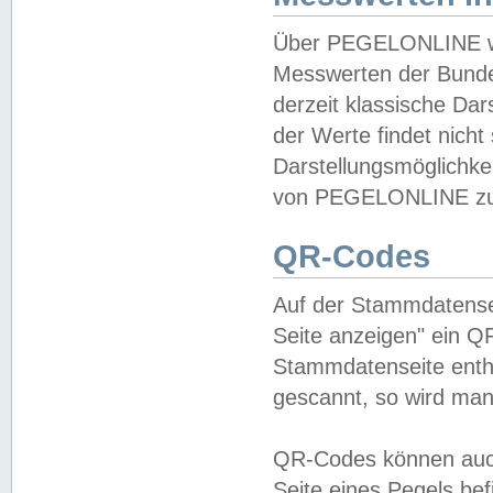
Über PEGELONLINE wer
Messwerten der Bundes
derzeit klassische Da
der Werte findet nicht 
Darstellungsmöglichkei
von PEGELONLINE zu 
QR-Codes
Auf der Stammdatensei
Seite anzeigen" ein Q
Stammdatenseite enthä
gescannt, so wird man
QR-Codes können auc
Seite eines Pegels be