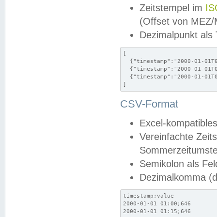
Zeitstempel im
IS
(Offset von MEZ
Dezimalpunkt als
[

  {"timestamp":"2000-01-01T0
  {"timestamp":"2000-01-01T0
  {"timestamp":"2000-01-01T0
]
CSV-Format
Excel-kompatibles
Vereinfachte Zeit
Sommerzeitumstel
Semikolon als Fel
Dezimalkomma (de
timestamp;value

2000-01-01 01:00;646

2000-01-01 01:15;646
