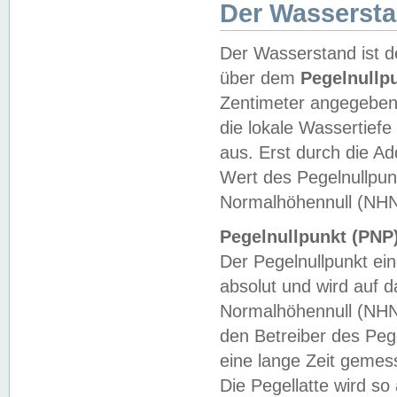
Der Wasserst
Der Wasserstand ist d
über dem
Pegelnullp
Zentimeter angegeben
die lokale Wassertie
aus. Erst durch die A
Wert des Pegelnullpun
Normalhöhennull (NHN
Pegelnullpunkt (PNP)
Der Pegelnullpunkt ei
absolut und wird auf
Normalhöhennull (NHN
den Betreiber des Pege
eine lange Zeit geme
Die Pegellatte wird s