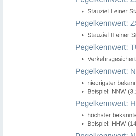
Stauziel I einer S
Pegelkennwert: Z
Stauziel II einer 
Pegelkennwert:
Verkehrsgesichert
Pegelkennwert:
niedrigster bekan
Beispiel: NNW (3
Pegelkennwert:
höchster bekannt
Beispiel: HHW (1
Pegelkennwert: 