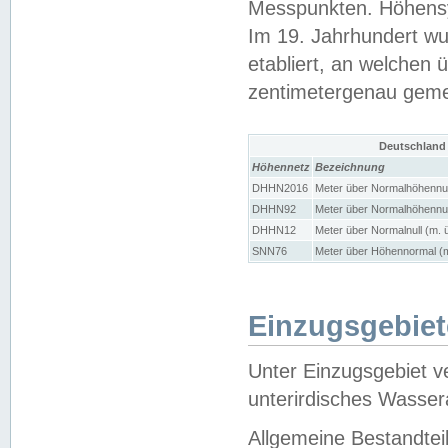
Messpunkten. Höhensy
Im 19. Jahrhundert wu
etabliert, an welchen 
zentimetergenau gem
Deutschland
Höhennetz
Bezeichnung
DHHN2016
Meter über Normalhöhennul
DHHN92
Meter über Normalhöhennul
DHHN12
Meter über Normalnull (m. 
SNN76
Meter über Höhennormal (m
Einzugsgebiet
Unter Einzugsgebiet v
unterirdisches Wasser
Allgemeine Bestandtei