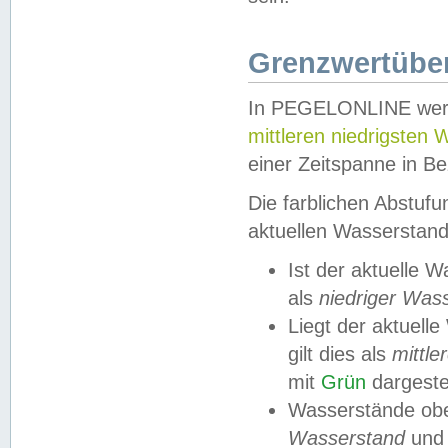
Grenzwertüber
In PEGELONLINE werde
mittleren niedrigsten
einer Zeitspanne in Be
Die farblichen Abstuf
aktuellen Wasserstand
Ist der aktuelle 
als
niedriger Was
Liegt der aktue
gilt dies als
mittle
mit
Grün
dargestel
Wasserstände obe
Wasserstand
und