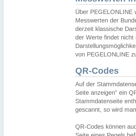
Über PEGELONLINE wer
Messwerten der Bundes
derzeit klassische Da
der Werte findet nicht 
Darstellungsmöglichkei
von PEGELONLINE zu 
QR-Codes
Auf der Stammdatensei
Seite anzeigen" ein Q
Stammdatenseite enthä
gescannt, so wird man
QR-Codes können auc
Seite eines Pegels be