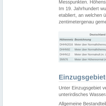
Messpunkten. Höhensy
Im 19. Jahrhundert wu
etabliert, an welchen 
zentimetergenau gem
Deutschland
Höhennetz
Bezeichnung
DHHN2016
Meter über Normalhöhennul
DHHN92
Meter über Normalhöhennul
DHHN12
Meter über Normalnull (m. 
SNN76
Meter über Höhennormal (m
Einzugsgebiet
Unter Einzugsgebiet v
unterirdisches Wasser
Allgemeine Bestandtei