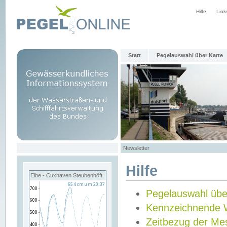
Hilfe
Link
Start
Pegelauswahl über Karte
Newsletter
Hilfe
Elbe - Cuxhaven Steubenhöft
Pegelauswahl übe
Kennzeichnende 
Zeitbezug der Me