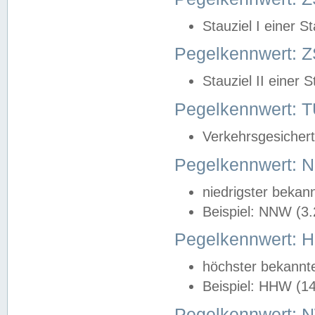
Stauziel I einer S
Pegelkennwert: Z
Stauziel II einer 
Pegelkennwert:
Verkehrsgesichert
Pegelkennwert:
niedrigster bekan
Beispiel: NNW (3
Pegelkennwert:
höchster bekannt
Beispiel: HHW (1
Pegelkennwert: 