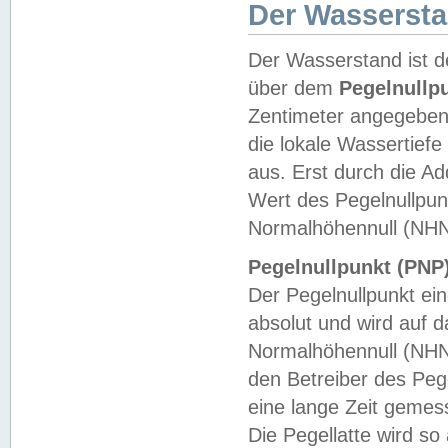
Der Wasserst
Der Wasserstand ist d
über dem
Pegelnullp
Zentimeter angegeben
die lokale Wassertie
aus. Erst durch die A
Wert des Pegelnullpun
Normalhöhennull (NHN
Pegelnullpunkt (PNP)
Der Pegelnullpunkt ei
absolut und wird auf
Normalhöhennull (NHN
den Betreiber des Pege
eine lange Zeit geme
Die Pegellatte wird s