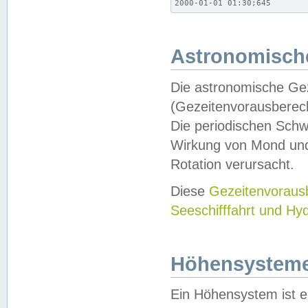
2000-01-01 01:30;645
Astronomische
Die astronomische Gez
(Gezeitenvorausberec
Die periodischen Schw
Wirkung von Mond und
Rotation verursacht.
Diese
Gezeitenvorau
Seeschifffahrt und Hy
Höhensystem
Ein Höhensystem ist e