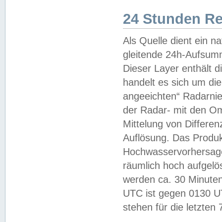
24 Stunden R
Als Quelle dient ein n
gleitende 24h-Aufsum
Dieser Layer enthält
handelt es sich um di
angeeichten“ Radarnie
der Radar- mit den O
Mittelung von Differe
Auflösung. Das Produk
Hochwasservorhersagez
räumlich hoch aufgelö
werden ca. 30 Minuten
UTC ist gegen 0130 UTC
stehen für die letzten