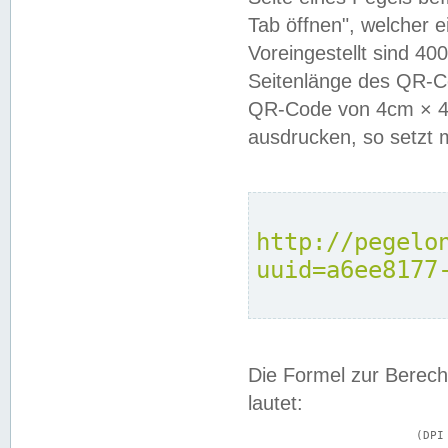
Tab öffnen", welcher 
Voreingestellt sind 4
Seitenlänge des QR-C
QR-Code von 4cm × 4c
ausdrucken, so setzt 
http://pegelo
uuid=a6ee8177
Die Formel zur Berech
lautet:
			(DPI × Druckkantenlänge in cm) ÷ 2,54 = Kantenlänge in Pixel
