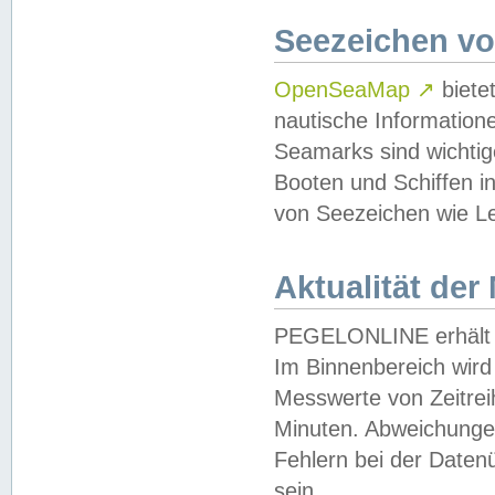
Seezeichen v
OpenSeaMap
↗
biete
nautische Information
Seamarks sind wichtig
Booten und Schiffen i
von Seezeichen wie Le
Aktualität der
PEGELONLINE erhält u
Im Binnenbereich wird 
Messwerte von Zeitreih
Minuten. Abweichungen
Fehlern bei der Daten
sein.