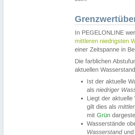
Grenzwertüber
In PEGELONLINE werde
mittleren niedrigsten
einer Zeitspanne in Be
Die farblichen Abstuf
aktuellen Wasserstand
Ist der aktuelle 
als
niedriger Was
Liegt der aktue
gilt dies als
mittle
mit
Grün
dargestel
Wasserstände obe
Wasserstand
und