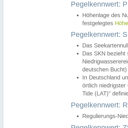
Pegelkennwert: 
Höhenlage des Nul
festgelegtes
Höhe
Pegelkennwert: 
Das Seekartennull
Das SKN bezieht s
Niedrigwassererei
deutschen Bucht) 
In Deutschland un
örtlich niedrigst
Tide (LAT)" definie
Pegelkennwert:
Regulierungs-Nie
Pegelkennwert: Z