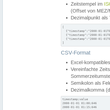
Zeitstempel im
IS
(Offset von MEZ
Dezimalpunkt als
[

  {"timestamp":"2000-01-01T0
  {"timestamp":"2000-01-01T0
  {"timestamp":"2000-01-01T0
]
CSV-Format
Excel-kompatibles
Vereinfachte Zeit
Sommerzeitumstel
Semikolon als Fel
Dezimalkomma (de
timestamp;value

2000-01-01 01:00;646

2000-01-01 01:15;646
