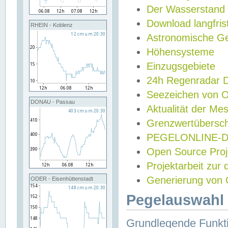
Der Wasserstand
Download langfris
RHEIN - Koblenz
Astronomische Gez
Höhensysteme
Einzugsgebiete
24h Regenradar
Seezeichen von 
DONAU - Passau
Aktualität der Me
Grenzwertübersch
PEGELONLINE-Di
Open Source Projek
Projektarbeit zur
Generierung von 
ODER - Eisenhüttenstadt
Pegelauswahl 
Grundlegende Funkti