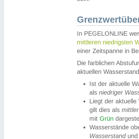
Grenzwertüber
In PEGELONLINE werde
mittleren niedrigsten
einer Zeitspanne in Be
Die farblichen Abstuf
aktuellen Wasserstand
Ist der aktuelle 
als
niedriger Was
Liegt der aktue
gilt dies als
mittle
mit
Grün
dargestel
Wasserstände obe
Wasserstand
und