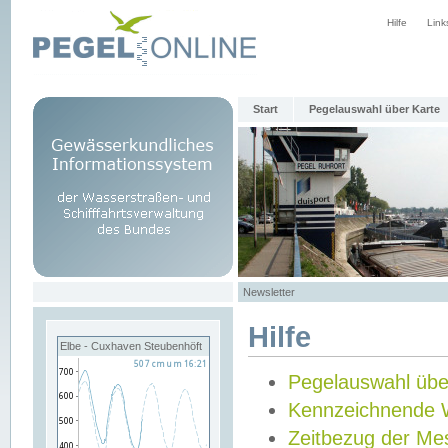
Hilfe
Link
Start
Pegelauswahl über Karte
Newsletter
Hilfe
Elbe - Cuxhaven Steubenhöft
Pegelauswahl übe
Kennzeichnende 
Zeitbezug der Me