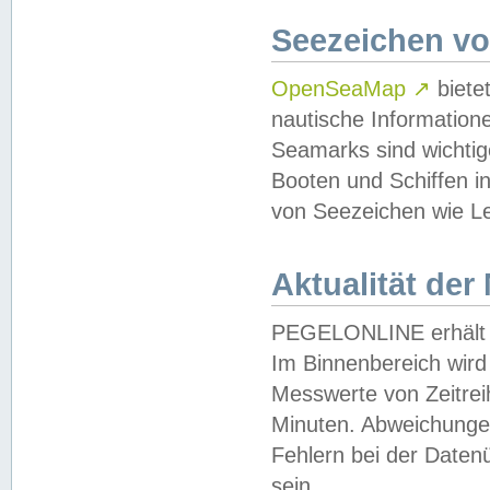
Seezeichen v
OpenSeaMap
↗
biete
nautische Information
Seamarks sind wichtig
Booten und Schiffen i
von Seezeichen wie Le
Aktualität der
PEGELONLINE erhält u
Im Binnenbereich wird 
Messwerte von Zeitreih
Minuten. Abweichungen
Fehlern bei der Daten
sein.