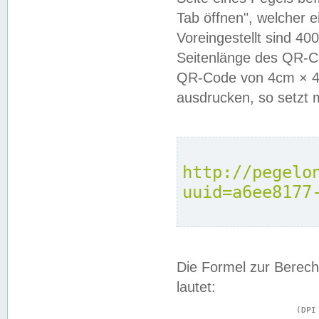
Tab öffnen", welcher 
Voreingestellt sind 4
Seitenlänge des QR-C
QR-Code von 4cm × 4c
ausdrucken, so setzt 
http://pegelo
uuid=a6ee8177
Die Formel zur Berech
lautet:
			(DPI × Druckkantenlänge in cm) ÷ 2,54 = Kantenlänge in Pixel
