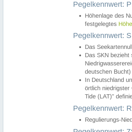
Pegelkennwert: 
Höhenlage des Nul
festgelegtes
Höhe
Pegelkennwert: 
Das Seekartennull
Das SKN bezieht s
Niedrigwassererei
deutschen Bucht) 
In Deutschland un
örtlich niedrigst
Tide (LAT)" definie
Pegelkennwert:
Regulierungs-Nie
Pegelkennwert: Z