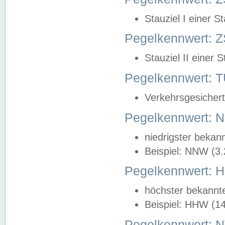
Stauziel I einer S
Pegelkennwert: Z
Stauziel II einer 
Pegelkennwert:
Verkehrsgesichert
Pegelkennwert:
niedrigster bekan
Beispiel: NNW (3
Pegelkennwert:
höchster bekannt
Beispiel: HHW (1
Pegelkennwert: 