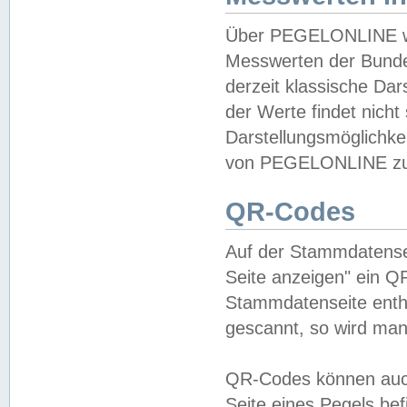
Über PEGELONLINE wer
Messwerten der Bundes
derzeit klassische Da
der Werte findet nicht 
Darstellungsmöglichkei
von PEGELONLINE zu 
QR-Codes
Auf der Stammdatensei
Seite anzeigen" ein Q
Stammdatenseite enthä
gescannt, so wird man
QR-Codes können auc
Seite eines Pegels be