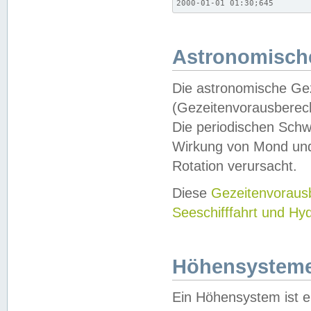
2000-01-01 01:30;645
Astronomische
Die astronomische Gez
(Gezeitenvorausberec
Die periodischen Schw
Wirkung von Mond und
Rotation verursacht.
Diese
Gezeitenvorau
Seeschifffahrt und Hy
Höhensystem
Ein Höhensystem ist e