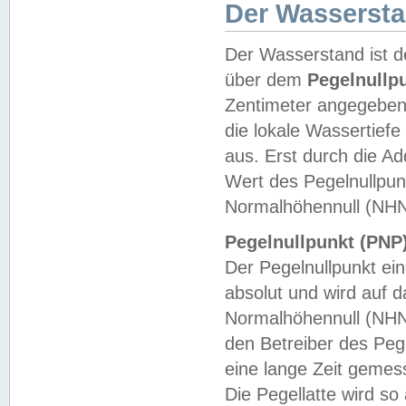
Der Wasserst
Der Wasserstand ist d
über dem
Pegelnullp
Zentimeter angegeben
die lokale Wassertie
aus. Erst durch die A
Wert des Pegelnullpun
Normalhöhennull (NHN
Pegelnullpunkt (PNP)
Der Pegelnullpunkt ei
absolut und wird auf
Normalhöhennull (NHN
den Betreiber des Pege
eine lange Zeit geme
Die Pegellatte wird s