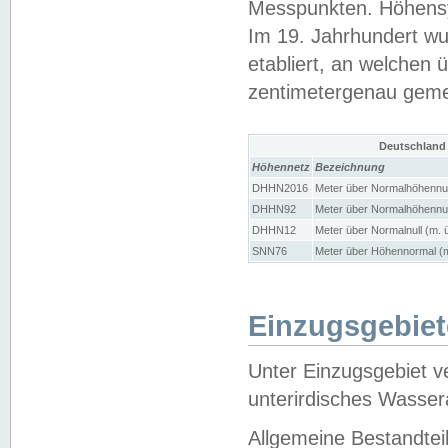
Messpunkten. Höhensy
Im 19. Jahrhundert wu
etabliert, an welchen 
zentimetergenau gem
Deutschland
Höhennetz
Bezeichnung
DHHN2016
Meter über Normalhöhennul
DHHN92
Meter über Normalhöhennul
DHHN12
Meter über Normalnull (m. 
SNN76
Meter über Höhennormal (m
Einzugsgebiet
Unter Einzugsgebiet v
unterirdisches Wasser
Allgemeine Bestandtei