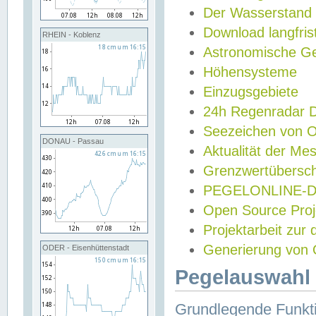
Der Wasserstand
Download langfris
RHEIN - Koblenz
Astronomische Gez
Höhensysteme
Einzugsgebiete
24h Regenradar
Seezeichen von 
DONAU - Passau
Aktualität der Me
Grenzwertübersch
PEGELONLINE-Di
Open Source Projek
Projektarbeit zur
Generierung von 
ODER - Eisenhüttenstadt
Pegelauswahl 
Grundlegende Funkti