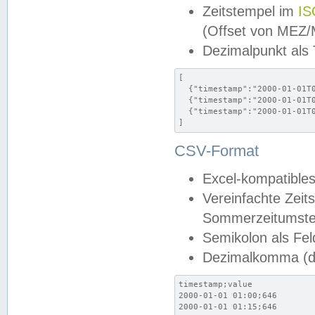
Zeitstempel im
IS
(Offset von MEZ
Dezimalpunkt als
[

  {"timestamp":"2000-01-01T0
  {"timestamp":"2000-01-01T0
  {"timestamp":"2000-01-01T0
]
CSV-Format
Excel-kompatibles
Vereinfachte Zeit
Sommerzeitumstel
Semikolon als Fel
Dezimalkomma (de
timestamp;value

2000-01-01 01:00;646

2000-01-01 01:15;646
