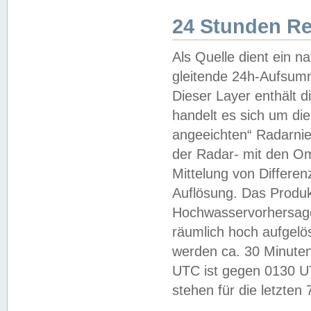
24 Stunden R
Als Quelle dient ein n
gleitende 24h-Aufsum
Dieser Layer enthält
handelt es sich um di
angeeichten“ Radarnie
der Radar- mit den O
Mittelung von Differe
Auflösung. Das Produk
Hochwasservorhersagez
räumlich hoch aufgelö
werden ca. 30 Minuten
UTC ist gegen 0130 UTC
stehen für die letzten