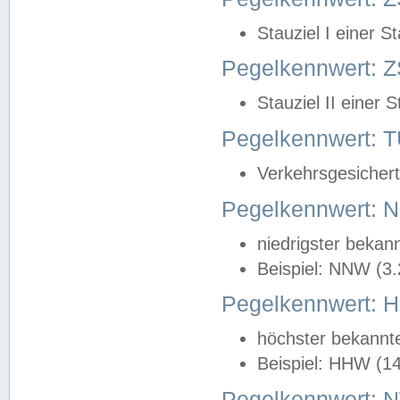
Stauziel I einer S
Pegelkennwert: Z
Stauziel II einer 
Pegelkennwert:
Verkehrsgesichert
Pegelkennwert:
niedrigster bekan
Beispiel: NNW (3
Pegelkennwert:
höchster bekannt
Beispiel: HHW (1
Pegelkennwert: 