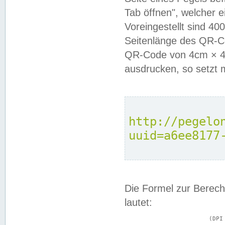
Tab öffnen", welcher 
Voreingestellt sind 4
Seitenlänge des QR-C
QR-Code von 4cm × 4c
ausdrucken, so setzt 
http://pegelo
uuid=a6ee8177
Die Formel zur Berech
lautet:
			(DPI × Druckkantenlänge in cm) ÷ 2,54 = Kantenlänge in Pixel
