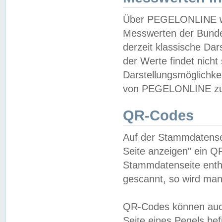
Über PEGELONLINE wer
Messwerten der Bundes
derzeit klassische Da
der Werte findet nicht 
Darstellungsmöglichkei
von PEGELONLINE zu 
QR-Codes
Auf der Stammdatensei
Seite anzeigen" ein Q
Stammdatenseite enthä
gescannt, so wird man
QR-Codes können auc
Seite eines Pegels be