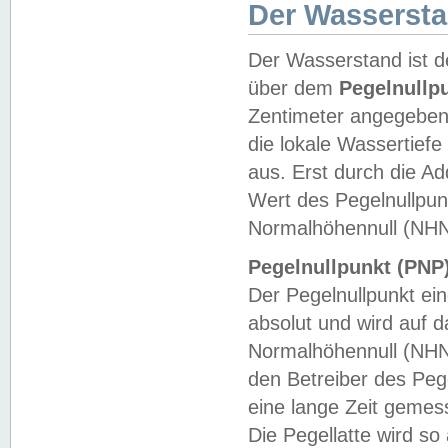
Der Wasserst
Der Wasserstand ist d
über dem
Pegelnullp
Zentimeter angegeben
die lokale Wassertie
aus. Erst durch die A
Wert des Pegelnullpun
Normalhöhennull (NHN
Pegelnullpunkt (PNP)
Der Pegelnullpunkt ei
absolut und wird auf
Normalhöhennull (NHN
den Betreiber des Pege
eine lange Zeit geme
Die Pegellatte wird s