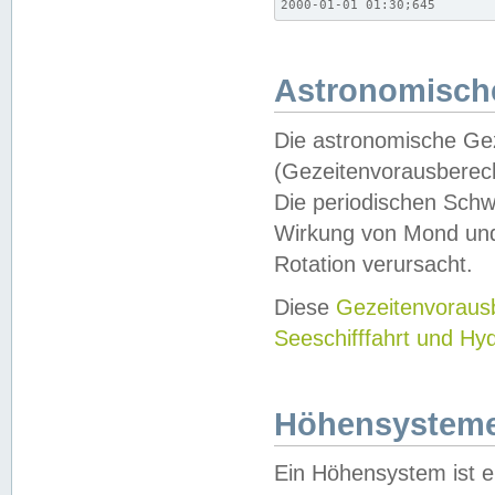
2000-01-01 01:30;645
Astronomische
Die astronomische Gez
(Gezeitenvorausberec
Die periodischen Schw
Wirkung von Mond und
Rotation verursacht.
Diese
Gezeitenvorau
Seeschifffahrt und Hy
Höhensystem
Ein Höhensystem ist e