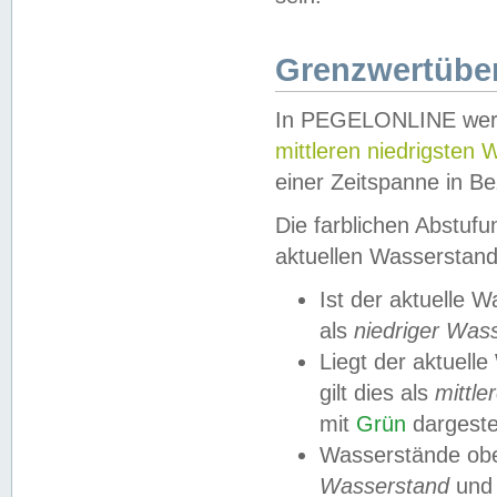
Grenzwertüber
In PEGELONLINE werde
mittleren niedrigsten
einer Zeitspanne in Be
Die farblichen Abstuf
aktuellen Wasserstand
Ist der aktuelle 
als
niedriger Was
Liegt der aktue
gilt dies als
mittle
mit
Grün
dargestel
Wasserstände obe
Wasserstand
und