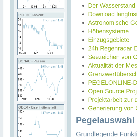
Der Wasserstand
Download langfris
RHEIN - Koblenz
Astronomische Gez
Höhensysteme
Einzugsgebiete
24h Regenradar
Seezeichen von 
DONAU - Passau
Aktualität der Me
Grenzwertübersch
PEGELONLINE-Di
Open Source Projek
Projektarbeit zur
Generierung von 
ODER - Eisenhüttenstadt
Pegelauswahl 
Grundlegende Funkti