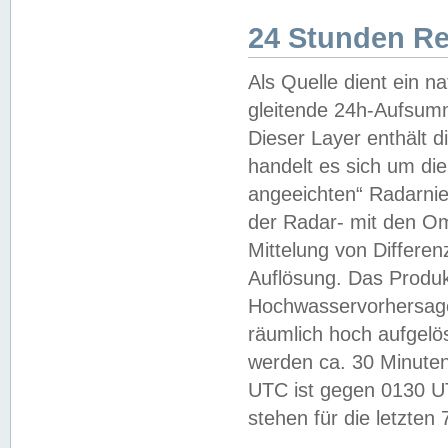
24 Stunden R
Als Quelle dient ein n
gleitende 24h-Aufsum
Dieser Layer enthält
handelt es sich um di
angeeichten“ Radarnie
der Radar- mit den O
Mittelung von Differe
Auflösung. Das Produk
Hochwasservorhersagez
räumlich hoch aufgelö
werden ca. 30 Minuten
UTC ist gegen 0130 UTC
stehen für die letzten