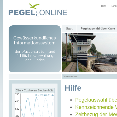
Hilfe
Link
Start
Pegelauswahl über Karte
Newsletter
Hilfe
Elbe - Cuxhaven Steubenhöft
Pegelauswahl übe
Kennzeichnende 
Zeitbezug der Me