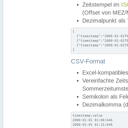
Zeitstempel im
IS
(Offset von MEZ
Dezimalpunkt als
[

  {"timestamp":"2000-01-01T0
  {"timestamp":"2000-01-01T0
  {"timestamp":"2000-01-01T0
]
CSV-Format
Excel-kompatibles
Vereinfachte Zeit
Sommerzeitumstel
Semikolon als Fel
Dezimalkomma (de
timestamp;value

2000-01-01 01:00;646

2000-01-01 01:15;646
