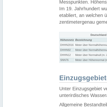
Messpunkten. Höhensy
Im 19. Jahrhundert wu
etabliert, an welchen 
zentimetergenau gem
Deutschland
Höhennetz
Bezeichnung
DHHN2016
Meter über Normalhöhennul
DHHN92
Meter über Normalhöhennul
DHHN12
Meter über Normalnull (m. 
SNN76
Meter über Höhennormal (m
Einzugsgebiet
Unter Einzugsgebiet v
unterirdisches Wasser
Allgemeine Bestandtei