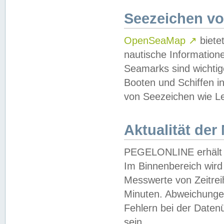
Seezeichen v
OpenSeaMap
↗
biete
nautische Information
Seamarks sind wichtig
Booten und Schiffen i
von Seezeichen wie Le
Aktualität der
PEGELONLINE erhält u
Im Binnenbereich wird 
Messwerte von Zeitreih
Minuten. Abweichungen
Fehlern bei der Daten
sein.