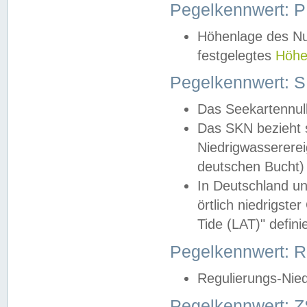
Pegelkennwert: 
Höhenlage des Nul
festgelegtes
Höhe
Pegelkennwert: 
Das Seekartennull
Das SKN bezieht s
Niedrigwassererei
deutschen Bucht) 
In Deutschland un
örtlich niedrigst
Tide (LAT)" definie
Pegelkennwert:
Regulierungs-Nie
Pegelkennwert: Z