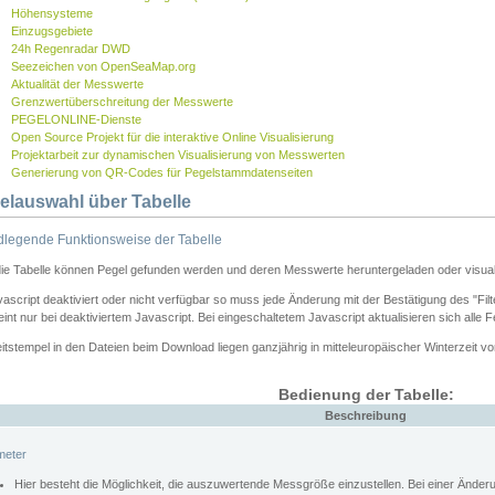
Höhensysteme
Einzugsgebiete
24h Regenradar DWD
Seezeichen von OpenSeaMap.org
Aktualität der Messwerte
Grenzwertüberschreitung der Messwerte
PEGELONLINE-Dienste
Open Source Projekt für die interaktive Online Visualisierung
Projektarbeit zur dynamischen Visualisierung von Messwerten
Generierung von QR-Codes für Pegelstammdatenseiten
elauswahl über Tabelle
legende Funktionsweise der Tabelle
die Tabelle können Pegel gefunden werden und deren Messwerte heruntergeladen oder visuali
vascript deaktiviert oder nicht verfügbar so muss jede Änderung mit der Bestätigung des "Filt
int nur bei deaktiviertem Javascript. Bei eingeschaltetem Javascript aktualisieren sich alle 
itstempel in den Dateien beim Download liegen ganzjährig in mitteleuropäischer Winterzeit vo
Bedienung der Tabelle:
Beschreibung
meter
Hier besteht die Möglichkeit, die auszuwertende Messgröße einzustellen. Bei einer Ände