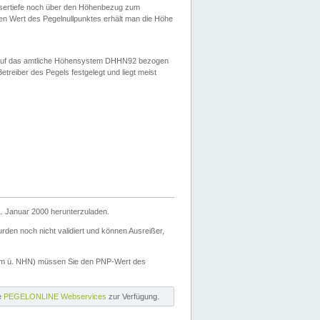
ssertiefe noch über den Höhenbezug zum
en Wert des Pegelnullpunktes erhält man die Höhe
d auf das amtliche Höhensystem DHHN92 bezogen
reiber des Pegels festgelegt und liegt meist
. Januar 2000 herunterzuladen.
den noch nicht validiert und können Ausreißer,
(m ü. NHN) müssen Sie den PNP-Wert des
ie
PEGELONLINE Webservices
zur Verfügung.