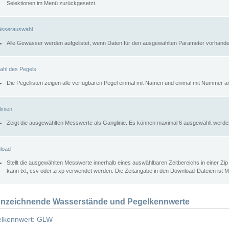
Selektionen im Menü zurückgesetzt.
sserauswahl
Alle Gewässer werden aufgelistet, wenn Daten für den ausgewählten Parameter vorhande
ahl des Pegels
Die Pegellisten zeigen alle verfügbaren Pegel einmal mit Namen und einmal mit Nummer a
inien
Zeigt die ausgewählten Messwerte als Ganglinie. Es können maximal 6 ausgewählt werde
load
Stellt die ausgewählten Messwerte innerhalb eines auswählbaren Zeitbereichs in einer Zi
kann txt, csv oder zrxp verwendet werden. Die Zeitangabe in den Download-Dateien ist 
nzeichnende Wasserstände und Pegelkennwerte
lkennwert: GLW