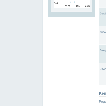
Gewä
Ausw
Gangl
Down
Ken
Pege