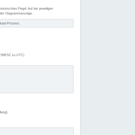
wünschten Pegel. Auf der jeweiligen
 der Diagrammanzeige.
load-Prozess.
MEZ/MESZ zu UTC)
lung)