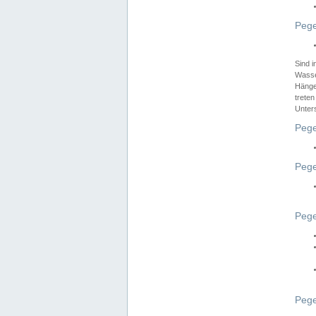
Pege
Sind 
Wasser
Hänge
treten
Unter
Pege
Pege
Pege
Pege