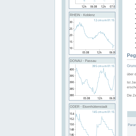
RHEIN - Koblenz
Peg
DONAU - Passau
Grund
über 
Ist Ja
ersche
Die Ze
ODER - Eisenhüttenstadt
Para