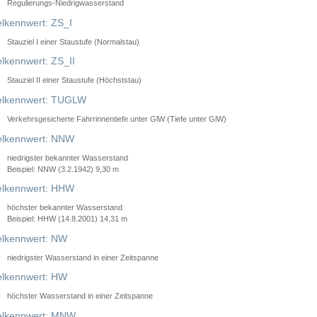
Regulierungs-Niedrigwasserstand
lkennwert: ZS_I
Stauziel I einer Staustufe (Normalstau)
lkennwert: ZS_II
Stauziel II einer Staustufe (Höchststau)
elkennwert: TUGLW
Verkehrsgesicherte Fahrrinnentiefe unter GlW (Tiefe unter GlW)
lkennwert: NNW
niedrigster bekannter Wasserstand
Beispiel: NNW (3.2.1942) 9,30 m
lkennwert: HHW
höchster bekannter Wasserstand
Beispiel: HHW (14.8.2001) 14,31 m
lkennwert: NW
niedrigster Wasserstand in einer Zeitspanne
lkennwert: HW
höchster Wasserstand in einer Zeitspanne
elkennwert: MNW