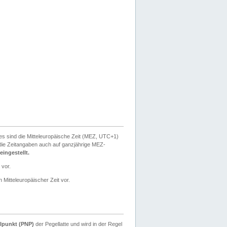
ies sind die Mitteleuropäische Zeit (MEZ, UTC+1)
ie Zeitangaben auch auf ganzjährige MEZ-
ingestellt.
 vor.
 Mitteleuropäischer Zeit vor.
lpunkt (PNP)
der Pegellatte und wird in der Regel