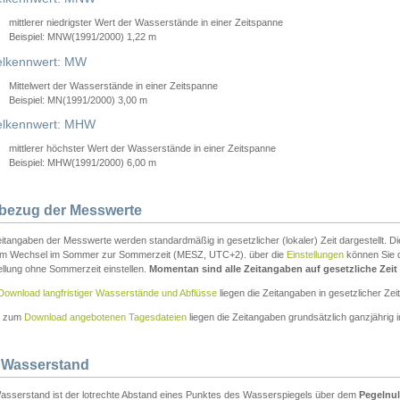
mittlerer niedrigster Wert der Wasserstände in einer Zeitspanne
Beispiel: MNW(1991/2000) 1,22 m
lkennwert: MW
Mittelwert der Wasserstände in einer Zeitspanne
Beispiel: MN(1991/2000) 3,00 m
elkennwert: MHW
mittlerer höchster Wert der Wasserstände in einer Zeitspanne
Beispiel: MHW(1991/2000) 6,00 m
tbezug der Messwerte
itangaben der Messwerte werden standardmäßig in gesetzlicher (lokaler) Zeit dargestellt. D
em Wechsel im Sommer zur Sommerzeit (MESZ, UTC+2). über die
Einstellungen
können Sie d
ellung ohne Sommerzeit einstellen.
Momentan sind alle Zeitangaben auf gesetzliche Zeit e
Download langfristiger Wasserstände und Abflüsse
liegen die Zeitangaben in gesetzlicher Zeit
n zum
Download angebotenen Tagesdateien
liegen die Zeitangaben grundsätzlich ganzjährig in
 Wasserstand
asserstand ist der lotrechte Abstand eines Punktes des Wasserspiegels über dem
Pegelnul