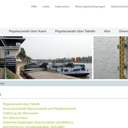
Hilfe
Links
Impressum
Nutzungsbedingungen
Datenschutz
Pegelauswahl über Karte
Pegelauswahl über Tabelle
Abo
Down
tter
e
Pegelauswahl über Tabelle
Kennzeichnende Wasserstände und Pegelkennwerte
Zeitbezug der Messwerte
Der Wasserstand
Download langfristiger Wasserstände und Abflüsse
Astronomische Gezeitenganglinie (Astrotide)