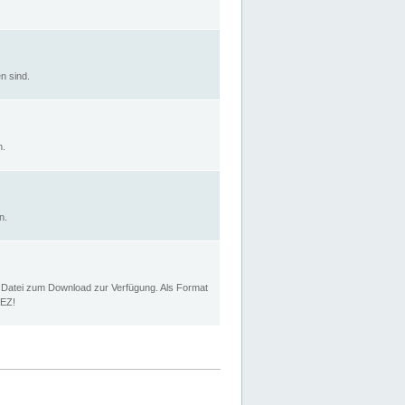
n sind.
n.
n.
p Datei zum Download zur Verfügung. Als Format
MEZ!