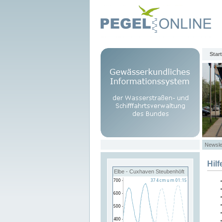
Start
Newsle
Hilf
Elbe - Cuxhaven Steubenhöft