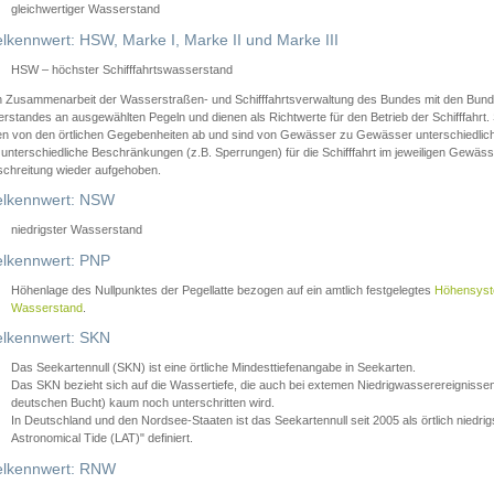
gleichwertiger Wasserstand
lkennwert: HSW, Marke I, Marke II und Marke III
HSW – höchster Schifffahrtswasserstand
in Zusammenarbeit der Wasserstraßen- und Schifffahrtsverwaltung des Bundes mit den Bund
standes an ausgewählten Pegeln und dienen als Richtwerte für den Betrieb der Schifffahrt. 
n von den örtlichen Gegebenheiten ab und sind von Gewässer zu Gewässer unterschiedlich
 unterschiedliche Beschränkungen (z.B. Sperrungen) für die Schifffahrt im jeweiligen Gewäss
schreitung wieder aufgehoben.
lkennwert: NSW
niedrigster Wasserstand
lkennwert: PNP
Höhenlage des Nullpunktes der Pegellatte bezogen auf ein amtlich festgelegtes
Höhensys
Wasserstand
.
lkennwert: SKN
Das Seekartennull (SKN) ist eine örtliche Mindesttiefenangabe in Seekarten.
Das SKN bezieht sich auf die Wassertiefe, die auch bei extemen Niedrigwasserereignissen
deutschen Bucht) kaum noch unterschritten wird.
In Deutschland und den Nordsee-Staaten ist das Seekartennull seit 2005 als örtlich nie
Astronomical Tide (LAT)" definiert.
lkennwert: RNW