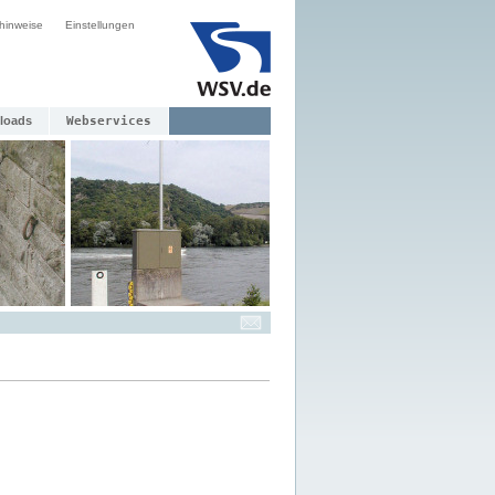
hinweise
Einstellungen
loads
Webservices