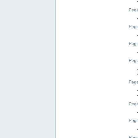
Pege
Pege
Peg
Pege
Pege
Pege
Pege
Peg