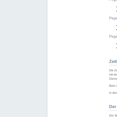
Pege
Peg
Zei
Die Ze
mit d
Darst
Beim
In de
Der
Der W