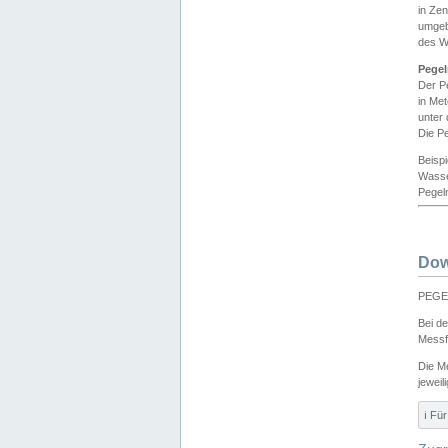
in Ze
umgeb
des W
Pegel
Der P
in Me
unter
Die Pe
Beisp
Wasse
Pegeln
Dow
PEGEL
Bei d
Messf
Die M
jeweil
ℹ️ F