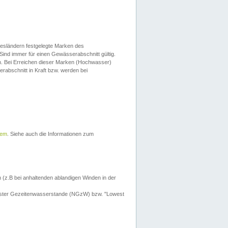
esländern festgelegte Marken des
Sind immer für einen Gewässerabschnitt gültig.
. Bei Erreichen dieser Marken (Hochwasser)
erabschnitt in Kraft bzw. werden bei
tem
. Siehe auch die Informationen zum
 (z.B bei anhaltenden ablandigen Winden in der
drigster Gezeitenwasserstande (NGzW) bzw. "Lowest