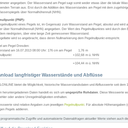
ntimeter angegeben. Der Wasserstand am Pegel sagt somit weder etwas über die lokale Wa
enden Terrain aus. Erst durch die Addition des Wasserstandes am Pegel mit dem zugehörig
asserspiegels über Normalhöhennull (NHN).
nullpunkt (PNP):
egelnullpunkt eines Pegels ist, im Gegensatz zum Wasserstand am Pegel, absolut und wir
ter über Normalhöhennull (NHN) angegeben. Der Wert des Pegelnullpunktes wird durch den Bet
 dem niedrigsten, über eine lange Zeit gemessenen Wasserstand.
gellatte wird so angebracht, dass deren Nullmarkierung dem Pegelnullpunkt entspricht.
iel am Pegel Dresden:
rstand am 16.07.2013 08:00 Uhr: 176 cm am Pegel
1,76
m
ullpunkt
+
102,68
m ü. NHN
=
104,44
m ü. NHN
nload langfristiger Wasserstände und Abflüsse
ONLINE bietet die Möglichkeit, historische Wasserstandsdaten und Abflusswerte seit dem 1
en heruntergeladenen Daten handelt es sich um
ungeprüfte Rohdaten
. Diese Messwerte wur
ehler oder andere Unregelmäßigkeiten enthalten.
esswerte sind relative Angaben zum jeweiligen
Pegelnullpunkt
. Für absolute Höhenangaben 
igen Pegels addieren.
ür programmatische Zugriffe und automatisierte Datenabfragen aktueller Werte stehen auch d