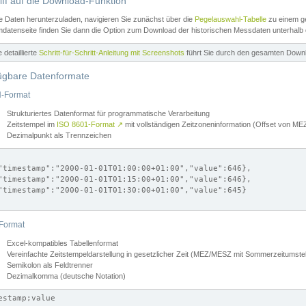
iff auf die Download-Funktion
e Daten herunterzuladen, navigieren Sie zunächst über die
Pegelauswahl-Tabelle
zu einem ge
datenseite finden Sie dann die Option zum Download der historischen Messdaten unterhalb
ne detaillierte
Schritt-für-Schritt-Anleitung mit Screenshots
führt Sie durch den gesamten Down
ügbare Datenformate
-Format
Strukturiertes Datenformat für programmatische Verarbeitung
Zeitstempel im
ISO 8601-Format
↗
mit vollständigen Zeitzoneninformation (Offset von 
Dezimalpunkt als Trennzeichen
"timestamp":"2000-01-01T01:00:00+01:00","value":646},

"timestamp":"2000-01-01T01:15:00+01:00","value":646},

"timestamp":"2000-01-01T01:30:00+01:00","value":645}

Format
Excel-kompatibles Tabellenformat
Vereinfachte Zeitstempeldarstellung in gesetzlicher Zeit (MEZ/MESZ mit Sommerzeitumstel
Semikolon als Feldtrenner
Dezimalkomma (deutsche Notation)
estamp;value
