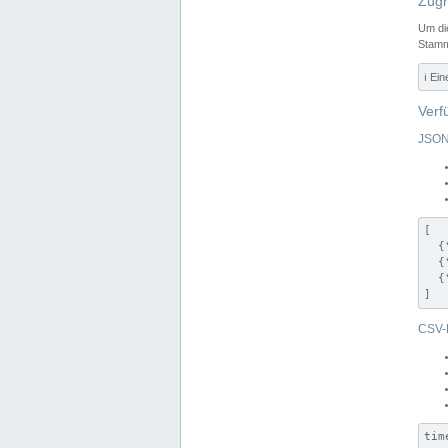
Zugr
Um di
Stamm
ℹ️ Ei
Verf
JSON
[

  {
  {
  {
]
CSV-
tim