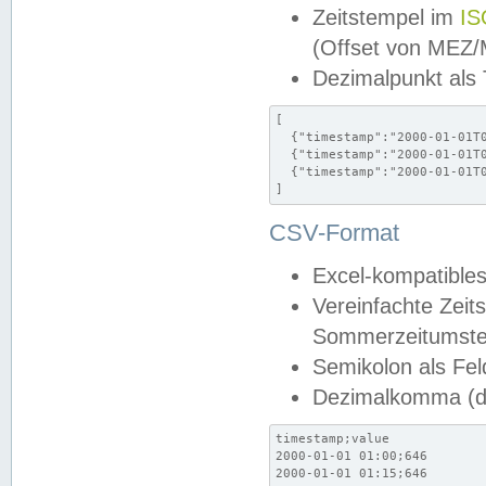
Zeitstempel im
IS
(Offset von MEZ
Dezimalpunkt als
[

  {"timestamp":"2000-01-01T0
  {"timestamp":"2000-01-01T0
  {"timestamp":"2000-01-01T0
]
CSV-Format
Excel-kompatibles
Vereinfachte Zeit
Sommerzeitumstel
Semikolon als Fel
Dezimalkomma (de
timestamp;value

2000-01-01 01:00;646

2000-01-01 01:15;646
