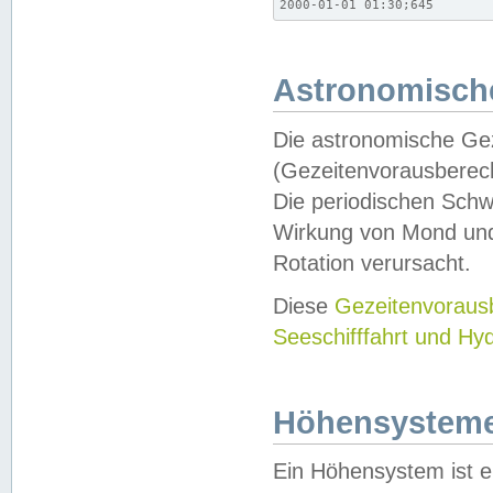
2000-01-01 01:30;645
Astronomische
Die astronomische Gez
(Gezeitenvorausberec
Die periodischen Schw
Wirkung von Mond und
Rotation verursacht.
Diese
Gezeitenvorau
Seeschifffahrt und Hy
Höhensystem
Ein Höhensystem ist e