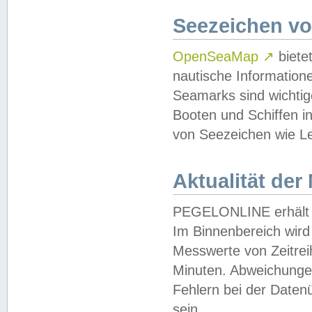
Seezeichen v
OpenSeaMap
↗
biete
nautische Information
Seamarks sind wichtig
Booten und Schiffen i
von Seezeichen wie Le
Aktualität der
PEGELONLINE erhält u
Im Binnenbereich wird 
Messwerte von Zeitreih
Minuten. Abweichungen
Fehlern bei der Daten
sein.