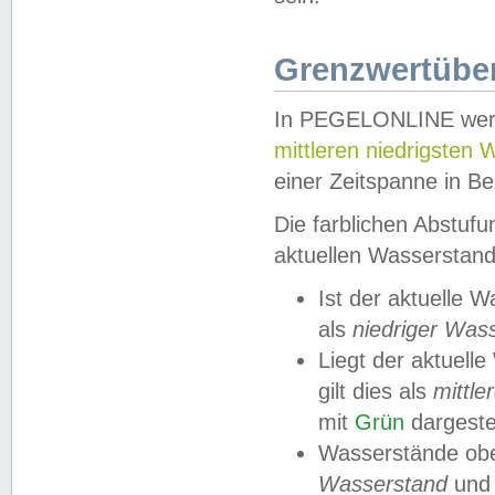
Grenzwertüber
In PEGELONLINE werde
mittleren niedrigsten
einer Zeitspanne in Be
Die farblichen Abstuf
aktuellen Wasserstand
Ist der aktuelle 
als
niedriger Was
Liegt der aktue
gilt dies als
mittle
mit
Grün
dargestel
Wasserstände obe
Wasserstand
und