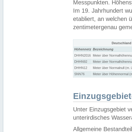
Messpunkten. Höhensy
Im 19. Jahrhundert wu
etabliert, an welchen 
zentimetergenau gem
Deutschland
Höhennetz
Bezeichnung
DHHN2016
Meter über Normalhöhennul
DHHN92
Meter über Normalhöhennul
DHHN12
Meter über Normalnull (m. 
SNN76
Meter über Höhennormal (m
Einzugsgebiet
Unter Einzugsgebiet v
unterirdisches Wasser
Allgemeine Bestandtei