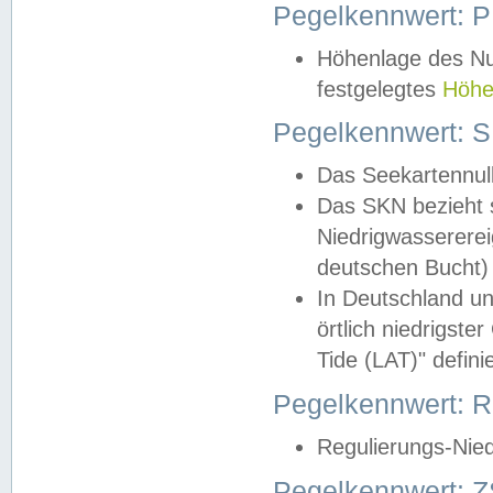
Pegelkennwert: 
Höhenlage des Nul
festgelegtes
Höhe
Pegelkennwert: 
Das Seekartennull
Das SKN bezieht s
Niedrigwassererei
deutschen Bucht) 
In Deutschland un
örtlich niedrigst
Tide (LAT)" definie
Pegelkennwert:
Regulierungs-Nie
Pegelkennwert: Z