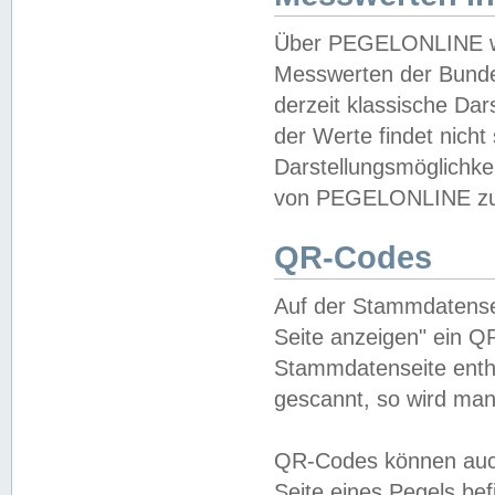
Über PEGELONLINE wer
Messwerten der Bundes
derzeit klassische Da
der Werte findet nicht 
Darstellungsmöglichkei
von PEGELONLINE zu 
QR-Codes
Auf der Stammdatensei
Seite anzeigen" ein Q
Stammdatenseite enthä
gescannt, so wird man
QR-Codes können auc
Seite eines Pegels be