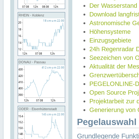
Der Wasserstand
Download langfris
RHEIN - Koblenz
Astronomische Gez
Höhensysteme
Einzugsgebiete
24h Regenradar
Seezeichen von 
DONAU - Passau
Aktualität der Me
Grenzwertübersch
PEGELONLINE-Di
Open Source Projek
Projektarbeit zur
Generierung von 
ODER - Eisenhüttenstadt
Pegelauswahl 
Grundlegende Funkti