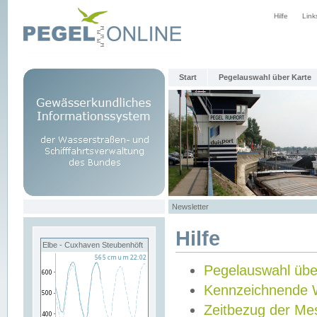
Hilfe
Link
Start
Pegelauswahl über Karte
Newsletter
Hilfe
Elbe - Cuxhaven Steubenhöft
Pegelauswahl übe
Kennzeichnende 
Zeitbezug der Me