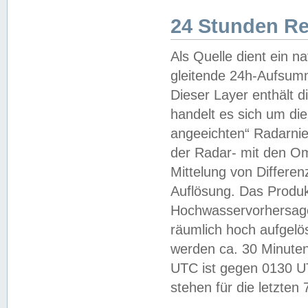
24 Stunden R
Als Quelle dient ein n
gleitende 24h-Aufsum
Dieser Layer enthält
handelt es sich um di
angeeichten“ Radarnie
der Radar- mit den O
Mittelung von Differe
Auflösung. Das Produk
Hochwasservorhersagez
räumlich hoch aufgelö
werden ca. 30 Minuten
UTC ist gegen 0130 UTC
stehen für die letzten