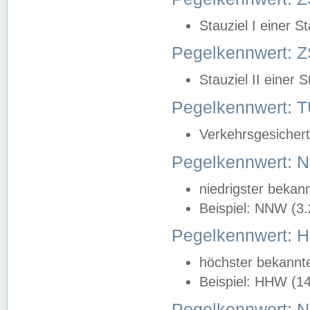
Stauziel I einer S
Pegelkennwert: Z
Stauziel II einer 
Pegelkennwert:
Verkehrsgesichert
Pegelkennwert:
niedrigster bekan
Beispiel: NNW (3
Pegelkennwert:
höchster bekannt
Beispiel: HHW (1
Pegelkennwert: 