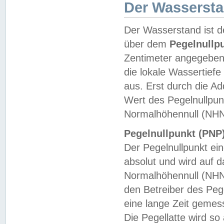
Der Wasserst
Der Wasserstand ist d
über dem
Pegelnullp
Zentimeter angegeben
die lokale Wassertie
aus. Erst durch die A
Wert des Pegelnullpun
Normalhöhennull (NHN
Pegelnullpunkt (PNP)
Der Pegelnullpunkt ei
absolut und wird auf
Normalhöhennull (NHN
den Betreiber des Pege
eine lange Zeit geme
Die Pegellatte wird s