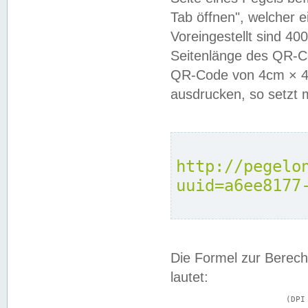
Tab öffnen", welcher 
Voreingestellt sind 4
Seitenlänge des QR-C
QR-Code von 4cm × 4c
ausdrucken, so setzt 
http://pegelo
uuid=a6ee8177
Die Formel zur Berech
lautet:
			(DPI × Druckkantenlänge in cm) ÷ 2,54 = Kantenlänge in Pixel
