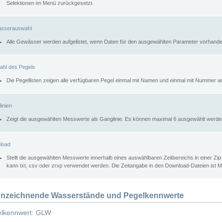
Selektionen im Menü zurückgesetzt.
sserauswahl
Alle Gewässer werden aufgelistet, wenn Daten für den ausgewählten Parameter vorhande
ahl des Pegels
Die Pegellisten zeigen alle verfügbaren Pegel einmal mit Namen und einmal mit Nummer a
inien
Zeigt die ausgewählten Messwerte als Ganglinie. Es können maximal 6 ausgewählt werde
load
Stellt die ausgewählten Messwerte innerhalb eines auswählbaren Zeitbereichs in einer Zi
kann txt, csv oder zrxp verwendet werden. Die Zeitangabe in den Download-Dateien ist 
nzeichnende Wasserstände und Pegelkennwerte
lkennwert: GLW