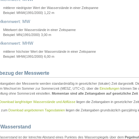
mittlerer niedrigster Wert der Wasserstände in einer Zeitspanne
Beispiel: MNW(1991/2000) 1,22 m
lkennwert: MW
Mittelwert der Wasserstände in einer Zeitspanne
Beispiel: MN(1991/2000) 3,00 m
elkennwert: MHW
mittlerer höchster Wert der Wasserstände in einer Zeitspanne
Beispiel: MHW(1991/2000) 6,00 m
tbezug der Messwerte
itangaben der Messwerte werden standardmäßig in gesetzlicher (lokaler) Zeit dargestellt. D
em Wechsel im Sommer zur Sommerzeit (MESZ, UTC+2). über die
Einstellungen
können Sie d
ellung ohne Sommerzeit einstellen.
Momentan sind alle Zeitangaben auf gesetzliche Zeit e
Download langfristiger Wasserstände und Abflüsse
liegen die Zeitangaben in gesetzlicher Zeit
n zum
Download angebotenen Tagesdateien
liegen die Zeitangaben grundsätzlich ganzjährig in
 Wasserstand
asserstand ist der lotrechte Abstand eines Punktes des Wasserspiegels über dem
Pegelnul