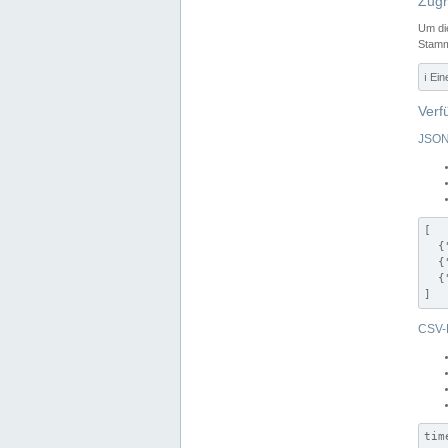
Zugr
Um di
Stamm
ℹ️ Ei
Verf
JSON
[

  {
  {
  {
]
CSV-
tim