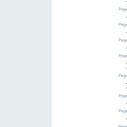
Pege
Pege
Peg
Pege
Pege
Pege
Pege
Peg