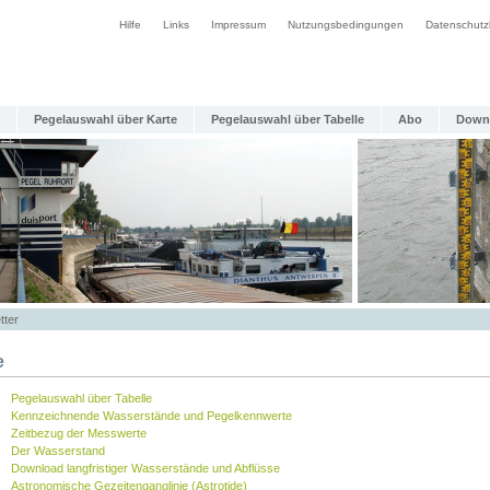
Hilfe
Links
Impressum
Nutzungsbedingungen
Datenschutz
Pegelauswahl über Karte
Pegelauswahl über Tabelle
Abo
Down
tter
e
Pegelauswahl über Tabelle
Kennzeichnende Wasserstände und Pegelkennwerte
Zeitbezug der Messwerte
Der Wasserstand
Download langfristiger Wasserstände und Abflüsse
Astronomische Gezeitenganglinie (Astrotide)