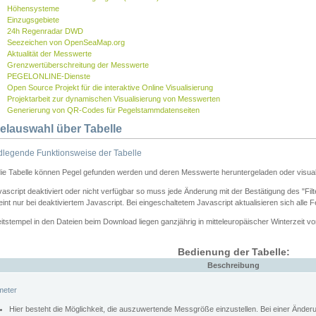
Höhensysteme
Einzugsgebiete
24h Regenradar DWD
Seezeichen von OpenSeaMap.org
Aktualität der Messwerte
Grenzwertüberschreitung der Messwerte
PEGELONLINE-Dienste
Open Source Projekt für die interaktive Online Visualisierung
Projektarbeit zur dynamischen Visualisierung von Messwerten
Generierung von QR-Codes für Pegelstammdatenseiten
elauswahl über Tabelle
legende Funktionsweise der Tabelle
die Tabelle können Pegel gefunden werden und deren Messwerte heruntergeladen oder visuali
vascript deaktiviert oder nicht verfügbar so muss jede Änderung mit der Bestätigung des "Filt
int nur bei deaktiviertem Javascript. Bei eingeschaltetem Javascript aktualisieren sich alle 
itstempel in den Dateien beim Download liegen ganzjährig in mitteleuropäischer Winterzeit vo
Bedienung der Tabelle:
Beschreibung
meter
Hier besteht die Möglichkeit, die auszuwertende Messgröße einzustellen. Bei einer Ände