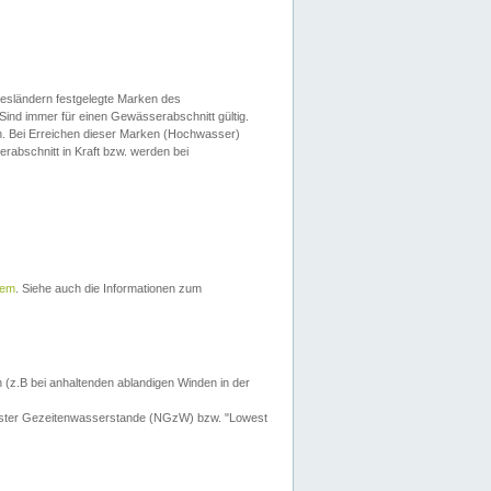
esländern festgelegte Marken des
Sind immer für einen Gewässerabschnitt gültig.
. Bei Erreichen dieser Marken (Hochwasser)
erabschnitt in Kraft bzw. werden bei
tem
. Siehe auch die Informationen zum
 (z.B bei anhaltenden ablandigen Winden in der
drigster Gezeitenwasserstande (NGzW) bzw. "Lowest