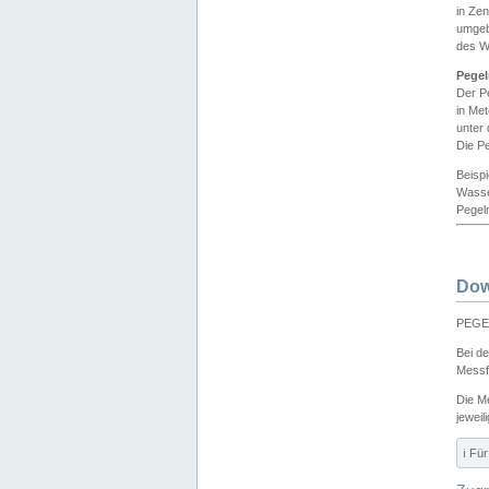
in Ze
umgeb
des W
Pegel
Der P
in Me
unter
Die Pe
Beisp
Wasse
Pegeln
Dow
PEGEL
Bei d
Messf
Die M
jeweil
ℹ️ F