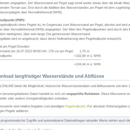
ntimeter angegeben. Der Wasserstand am Pegel sagt somit weder etwas über die lokale Wa
enden Terrain aus. Erst durch die Addition des Wasserstandes am Pegel mit dem zugehörig
asserspiegels über Normalhöhennull (NHN).
nullpunkt (PNP):
egelnullpunkt eines Pegels ist, im Gegensatz zum Wasserstand am Pegel, absolut und wir
ter über Normalhöhennull (NHN) angegeben. Der Wert des Pegelnullpunktes wird durch den Bet
 dem niedrigsten, über eine lange Zeit gemessenen Wasserstand.
gellatte wird so angebracht, dass deren Nullmarkierung dem Pegelnullpunkt entspricht.
iel am Pegel Dresden:
rstand am 16.07.2013 08:00 Uhr: 176 cm am Pegel
1,76
m
ullpunkt
+
102,68
m ü. NHN
=
104,44
m ü. NHN
nload langfristiger Wasserstände und Abflüsse
ONLINE bietet die Möglichkeit, historische Wasserstandsdaten und Abflusswerte seit dem 1
en heruntergeladenen Daten handelt es sich um
ungeprüfte Rohdaten
. Diese Messwerte wur
ehler oder andere Unregelmäßigkeiten enthalten.
esswerte sind relative Angaben zum jeweiligen
Pegelnullpunkt
. Für absolute Höhenangaben 
igen Pegels addieren.
ür programmatische Zugriffe und automatisierte Datenabfragen aktueller Werte stehen auch d