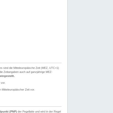
ies sind die Mitteleuropäische Zeit (MEZ, UTC+1)
ie Zeitangaben auch auf ganzjährige MEZ-
ingestellt.
 vor.
 Mitteleuropäischer Zeit vor.
lpunkt (PNP)
der Pegellatte und wird in der Regel