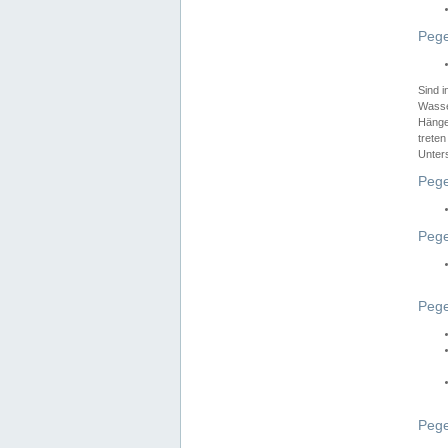
Pege
Sind 
Wasser
Hänge
treten
Unter
Pege
Pege
Pege
Pege