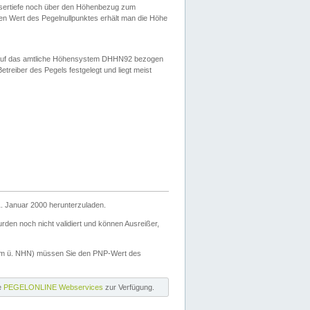
ssertiefe noch über den Höhenbezug zum
en Wert des Pegelnullpunktes erhält man die Höhe
d auf das amtliche Höhensystem DHHN92 bezogen
reiber des Pegels festgelegt und liegt meist
. Januar 2000 herunterzuladen.
den noch nicht validiert und können Ausreißer,
(m ü. NHN) müssen Sie den PNP-Wert des
ie
PEGELONLINE Webservices
zur Verfügung.