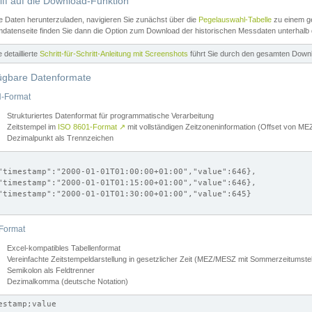
iff auf die Download-Funktion
e Daten herunterzuladen, navigieren Sie zunächst über die
Pegelauswahl-Tabelle
zu einem ge
datenseite finden Sie dann die Option zum Download der historischen Messdaten unterhalb
ne detaillierte
Schritt-für-Schritt-Anleitung mit Screenshots
führt Sie durch den gesamten Down
ügbare Datenformate
-Format
Strukturiertes Datenformat für programmatische Verarbeitung
Zeitstempel im
ISO 8601-Format
↗
mit vollständigen Zeitzoneninformation (Offset von 
Dezimalpunkt als Trennzeichen
"timestamp":"2000-01-01T01:00:00+01:00","value":646},

"timestamp":"2000-01-01T01:15:00+01:00","value":646},

"timestamp":"2000-01-01T01:30:00+01:00","value":645}

Format
Excel-kompatibles Tabellenformat
Vereinfachte Zeitstempeldarstellung in gesetzlicher Zeit (MEZ/MESZ mit Sommerzeitumstel
Semikolon als Feldtrenner
Dezimalkomma (deutsche Notation)
estamp;value
