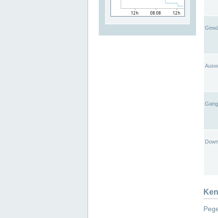
Gewä
Ausw
Gangl
Down
Ken
Pege