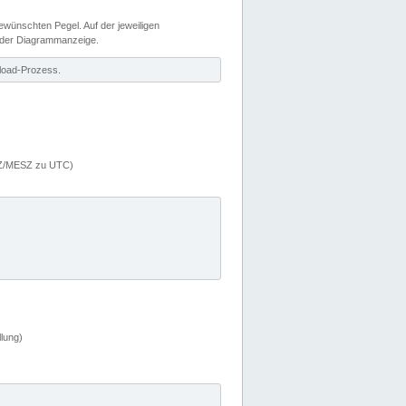
wünschten Pegel. Auf der jeweiligen
 der Diagrammanzeige.
load-Prozess.
MEZ/MESZ zu UTC)
lung)