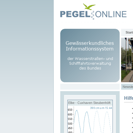
Start
Newsle
Hilf
Elbe - Cuxhaven Steubenhöft