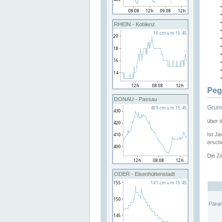
RHEIN - Koblenz
Peg
DONAU - Passau
Grund
über 
Ist Ja
ersche
Die Ze
ODER - Eisenhüttenstadt
Para