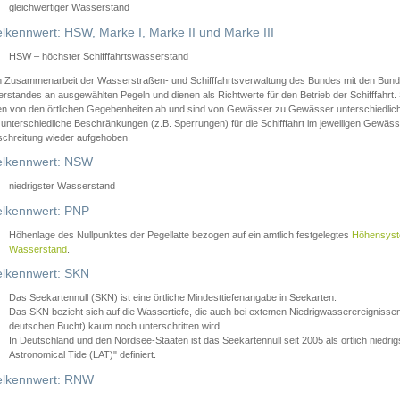
gleichwertiger Wasserstand
lkennwert: HSW, Marke I, Marke II und Marke III
HSW – höchster Schifffahrtswasserstand
in Zusammenarbeit der Wasserstraßen- und Schifffahrtsverwaltung des Bundes mit den Bund
standes an ausgewählten Pegeln und dienen als Richtwerte für den Betrieb der Schifffahrt. 
n von den örtlichen Gegebenheiten ab und sind von Gewässer zu Gewässer unterschiedlich
 unterschiedliche Beschränkungen (z.B. Sperrungen) für die Schifffahrt im jeweiligen Gewäss
schreitung wieder aufgehoben.
lkennwert: NSW
niedrigster Wasserstand
lkennwert: PNP
Höhenlage des Nullpunktes der Pegellatte bezogen auf ein amtlich festgelegtes
Höhensys
Wasserstand
.
lkennwert: SKN
Das Seekartennull (SKN) ist eine örtliche Mindesttiefenangabe in Seekarten.
Das SKN bezieht sich auf die Wassertiefe, die auch bei extemen Niedrigwasserereignissen
deutschen Bucht) kaum noch unterschritten wird.
In Deutschland und den Nordsee-Staaten ist das Seekartennull seit 2005 als örtlich nie
Astronomical Tide (LAT)" definiert.
lkennwert: RNW