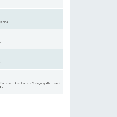
n sind.
n.
n.
p Datei zum Download zur Verfügung. Als Format
MEZ!