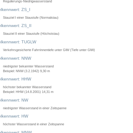
Regulierungs-Niedrigwasserstand
lkennwert: ZS_I
Stauziel I einer Staustufe (Normalstau)
lkennwert: ZS_II
Stauziel II einer Staustufe (Höchststau)
elkennwert: TUGLW
Verkehrsgesicherte Fahrrinnentiefe unter GlW (Tiefe unter GlW)
lkennwert: NNW
niedrigster bekannter Wasserstand
Beispiel: NNW (3.2.1942) 9,30 m
lkennwert: HHW
höchster bekannter Wasserstand
Beispiel: HHW (14.8.2001) 14,31 m
lkennwert: NW
niedrigster Wasserstand in einer Zeitspanne
lkennwert: HW
höchster Wasserstand in einer Zeitspanne
elkennwert: MNW