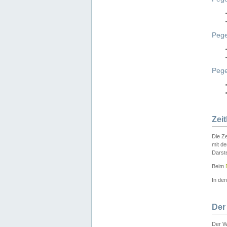
Pege
Peg
Zei
Die Ze
mit d
Darst
Beim
In de
Der
Der W