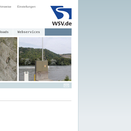
hinweise
Einstellungen
loads
Webservices