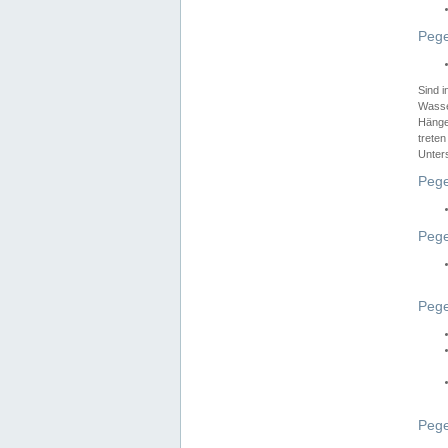
Pege
Sind 
Wasser
Hänge
treten
Unter
Pege
Pege
Pege
Pege