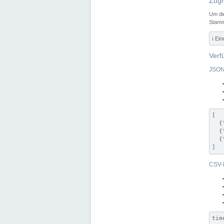
Zugr
Um di
Stamm
ℹ️ Ei
Verf
JSON
[

  {
  {
  {
]
CSV-
tim