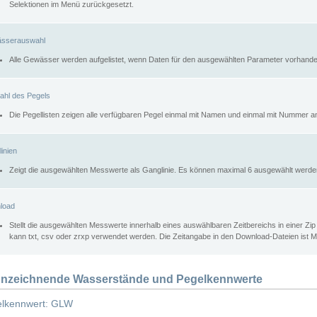
Selektionen im Menü zurückgesetzt.
sserauswahl
Alle Gewässer werden aufgelistet, wenn Daten für den ausgewählten Parameter vorhande
ahl des Pegels
Die Pegellisten zeigen alle verfügbaren Pegel einmal mit Namen und einmal mit Nummer a
inien
Zeigt die ausgewählten Messwerte als Ganglinie. Es können maximal 6 ausgewählt werde
load
Stellt die ausgewählten Messwerte innerhalb eines auswählbaren Zeitbereichs in einer Zi
kann txt, csv oder zrxp verwendet werden. Die Zeitangabe in den Download-Dateien ist 
nzeichnende Wasserstände und Pegelkennwerte
lkennwert: GLW