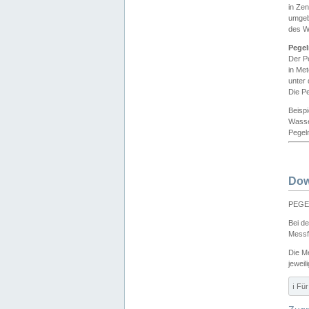
in Ze
umgeb
des W
Pegel
Der P
in Me
unter
Die Pe
Beisp
Wasse
Pegeln
Dow
PEGEL
Bei d
Messf
Die M
jeweil
ℹ️ F