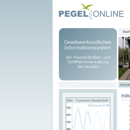
Start
Newsle
Hilf
Elbe - Cuxhaven Steubenhöft