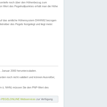
ssertiefe noch über den Höhenbezug zum
en Wert des Pegelnullpunktes erhält man die Höhe
d auf das amtliche Höhensystem DHHN92 bezogen
reiber des Pegels festgelegt und liegt meist
. Januar 2000 herunterzuladen.
den noch nicht validiert und können Ausreißer,
(m ü. NHN) müssen Sie den PNP-Wert des
ie
PEGELONLINE Webservices
zur Verfügung.