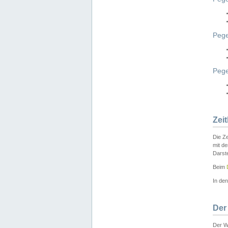
Pege
Peg
Zei
Die Ze
mit d
Darst
Beim
In de
Der
Der W