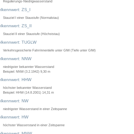
Regulierungs-Niedrigwasserstand
lkennwert: ZS_I
Stauziel I einer Staustufe (Normalstau)
lkennwert: ZS_II
Stauziel II einer Staustufe (Höchststau)
elkennwert: TUGLW
Verkehrsgesicherte Fahrrinnentiefe unter GlW (Tiefe unter GlW)
lkennwert: NNW
niedrigster bekannter Wasserstand
Beispiel: NNW (3.2.1942) 9,30 m
lkennwert: HHW
höchster bekannter Wasserstand
Beispiel: HHW (14.8.2001) 14,31 m
lkennwert: NW
niedrigster Wasserstand in einer Zeitspanne
lkennwert: HW
höchster Wasserstand in einer Zeitspanne
elkennwert: MNW