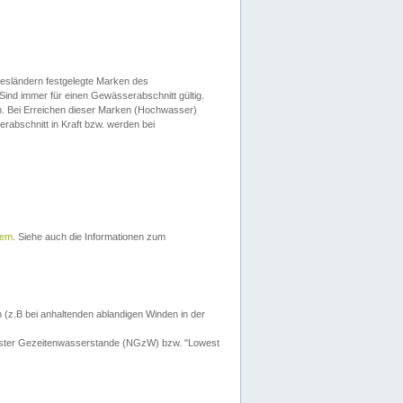
esländern festgelegte Marken des
Sind immer für einen Gewässerabschnitt gültig.
. Bei Erreichen dieser Marken (Hochwasser)
erabschnitt in Kraft bzw. werden bei
tem
. Siehe auch die Informationen zum
 (z.B bei anhaltenden ablandigen Winden in der
drigster Gezeitenwasserstande (NGzW) bzw. "Lowest