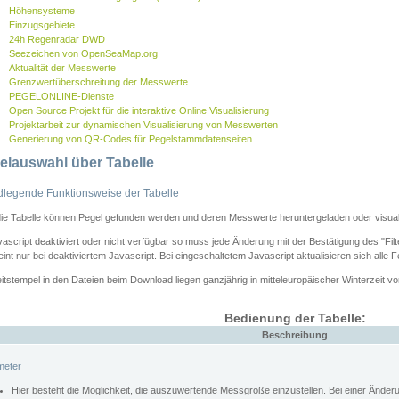
Höhensysteme
Einzugsgebiete
24h Regenradar DWD
Seezeichen von OpenSeaMap.org
Aktualität der Messwerte
Grenzwertüberschreitung der Messwerte
PEGELONLINE-Dienste
Open Source Projekt für die interaktive Online Visualisierung
Projektarbeit zur dynamischen Visualisierung von Messwerten
Generierung von QR-Codes für Pegelstammdatenseiten
elauswahl über Tabelle
legende Funktionsweise der Tabelle
die Tabelle können Pegel gefunden werden und deren Messwerte heruntergeladen oder visuali
vascript deaktiviert oder nicht verfügbar so muss jede Änderung mit der Bestätigung des "Filt
int nur bei deaktiviertem Javascript. Bei eingeschaltetem Javascript aktualisieren sich alle 
itstempel in den Dateien beim Download liegen ganzjährig in mitteleuropäischer Winterzeit vo
Bedienung der Tabelle:
Beschreibung
meter
Hier besteht die Möglichkeit, die auszuwertende Messgröße einzustellen. Bei einer Ände