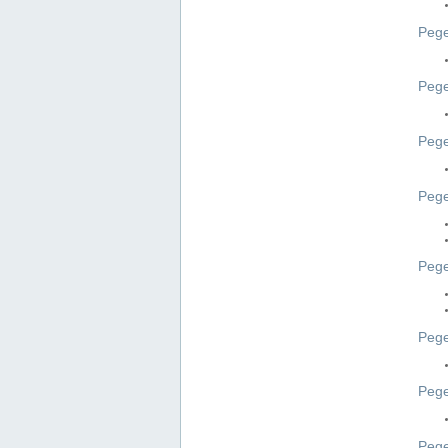
Pege
Pege
Peg
Pege
Pege
Pege
Pege
Peg