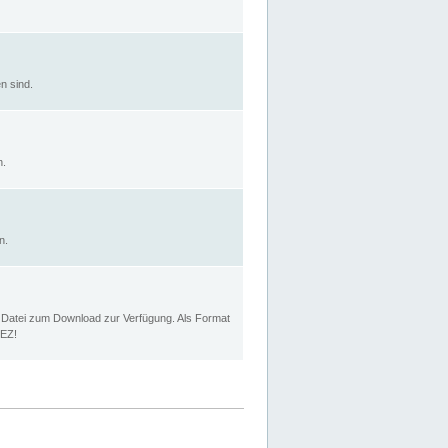
n sind.
n.
n.
p Datei zum Download zur Verfügung. Als Format
MEZ!