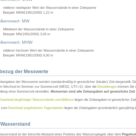
mittlerer niedrigster Wert der Wasserstände in einer Zeitspanne
Beispiel: MNW(1991/2000) 1,22 m
lkennwert: MW
Mittelwert der Wasserstände in einer Zeitspanne
Beispiel: MN(1991/2000) 3,00 m
elkennwert: MHW
mittlerer höchster Wert der Wasserstände in einer Zeitspanne
Beispiel: MHW(1991/2000) 6,00 m
tbezug der Messwerte
itangaben der Messwerte werden standardmäßig in gesetzlicher (lokaler) Zeit dargestellt. D
em Wechsel im Sommer zur Sommerzeit (MESZ, UTC+2). über die
Einstellungen
können Sie d
ellung ohne Sommerzeit einstellen.
Momentan sind alle Zeitangaben auf gesetzliche Zeit e
Download langfristiger Wasserstände und Abflüsse
liegen die Zeitangaben in gesetzlicher Zeit
n zum
Download angebotenen Tagesdateien
liegen die Zeitangaben grundsätzlich ganzjährig in
 Wasserstand
asserstand ist der lotrechte Abstand eines Punktes des Wasserspiegels über dem
Pegelnul