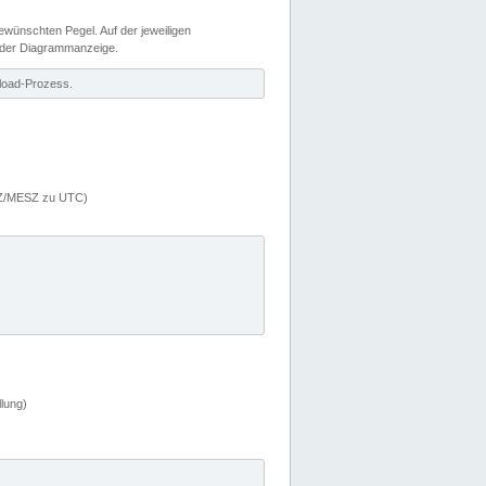
wünschten Pegel. Auf der jeweiligen
 der Diagrammanzeige.
load-Prozess.
MEZ/MESZ zu UTC)
lung)