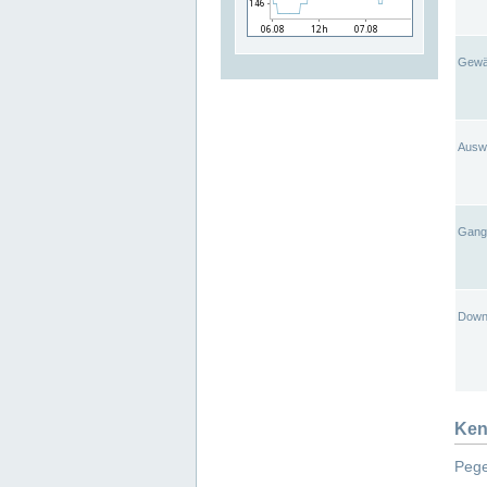
Gewä
Ausw
Gangl
Down
Ken
Pege