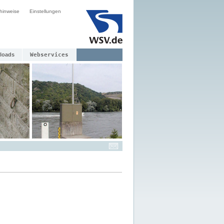
hinweise
Einstellungen
loads
Webservices