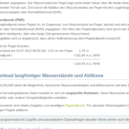
ntimeter angegeben. Der Wasserstand am Pegel sagt somit weder etwas über die lokale Wa
enden Terrain aus. Erst durch die Addition des Wasserstandes am Pegel mit dem zugehörig
asserspiegels über Normalhöhennull (NHN).
nullpunkt (PNP):
egelnullpunkt eines Pegels ist, im Gegensatz zum Wasserstand am Pegel, absolut und wir
ter über Normalhöhennull (NHN) angegeben. Der Wert des Pegelnullpunktes wird durch den Bet
 dem niedrigsten, über eine lange Zeit gemessenen Wasserstand.
gellatte wird so angebracht, dass deren Nullmarkierung dem Pegelnullpunkt entspricht.
iel am Pegel Dresden:
rstand am 16.07.2013 08:00 Uhr: 176 cm am Pegel
1,76
m
ullpunkt
+
102,68
m ü. NHN
=
104,44
m ü. NHN
nload langfristiger Wasserstände und Abflüsse
ONLINE bietet die Möglichkeit, historische Wasserstandsdaten und Abflusswerte seit dem 1
en heruntergeladenen Daten handelt es sich um
ungeprüfte Rohdaten
. Diese Messwerte wur
ehler oder andere Unregelmäßigkeiten enthalten.
esswerte sind relative Angaben zum jeweiligen
Pegelnullpunkt
. Für absolute Höhenangaben 
igen Pegels addieren.
ür programmatische Zugriffe und automatisierte Datenabfragen aktueller Werte stehen auch d