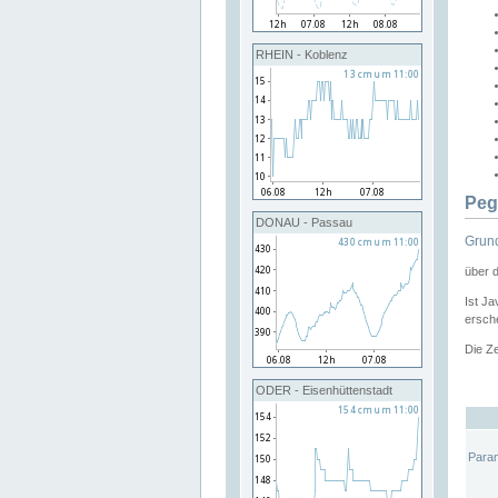
RHEIN - Koblenz
Peg
DONAU - Passau
Grund
über 
Ist Ja
ersche
Die Ze
ODER - Eisenhüttenstadt
Para