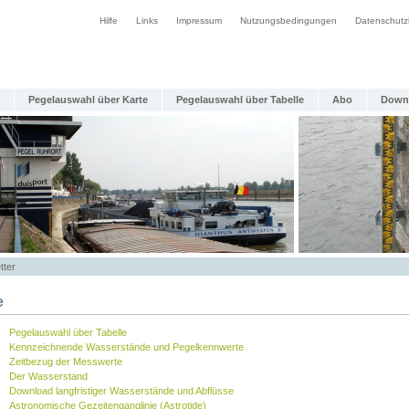
Hilfe
Links
Impressum
Nutzungsbedingungen
Datenschutz
Pegelauswahl über Karte
Pegelauswahl über Tabelle
Abo
Down
tter
e
Pegelauswahl über Tabelle
Kennzeichnende Wasserstände und Pegelkennwerte
Zeitbezug der Messwerte
Der Wasserstand
Download langfristiger Wasserstände und Abflüsse
Astronomische Gezeitenganglinie (Astrotide)