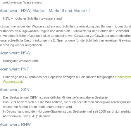
gleichwertiger Wasserstand
lkennwert: HSW, Marke I, Marke II und Marke III
HSW – höchster Schifffahrtswasserstand
in Zusammenarbeit der Wasserstraßen- und Schifffahrtsverwaltung des Bundes mit den Bund
standes an ausgewählten Pegeln und dienen als Richtwerte für den Betrieb der Schifffahrt. 
n von den örtlichen Gegebenheiten ab und sind von Gewässer zu Gewässer unterschiedlich
 unterschiedliche Beschränkungen (z.B. Sperrungen) für die Schifffahrt im jeweiligen Gewäss
schreitung wieder aufgehoben.
lkennwert: NSW
niedrigster Wasserstand
lkennwert: PNP
Höhenlage des Nullpunktes der Pegellatte bezogen auf ein amtlich festgelegtes
Höhensys
Wasserstand
.
lkennwert: SKN
Das Seekartennull (SKN) ist eine örtliche Mindesttiefenangabe in Seekarten.
Das SKN bezieht sich auf die Wassertiefe, die auch bei extemen Niedrigwasserereignissen
deutschen Bucht) kaum noch unterschritten wird.
In Deutschland und den Nordsee-Staaten ist das Seekartennull seit 2005 als örtlich nie
Astronomical Tide (LAT)" definiert.
lkennwert: RNW