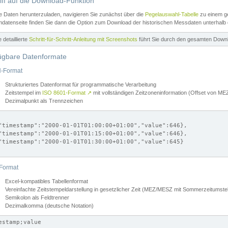
iff auf die Download-Funktion
e Daten herunterzuladen, navigieren Sie zunächst über die
Pegelauswahl-Tabelle
zu einem ge
datenseite finden Sie dann die Option zum Download der historischen Messdaten unterhalb
ne detaillierte
Schritt-für-Schritt-Anleitung mit Screenshots
führt Sie durch den gesamten Down
ügbare Datenformate
-Format
Strukturiertes Datenformat für programmatische Verarbeitung
Zeitstempel im
ISO 8601-Format
↗
mit vollständigen Zeitzoneninformation (Offset von 
Dezimalpunkt als Trennzeichen
"timestamp":"2000-01-01T01:00:00+01:00","value":646},

"timestamp":"2000-01-01T01:15:00+01:00","value":646},

"timestamp":"2000-01-01T01:30:00+01:00","value":645}

Format
Excel-kompatibles Tabellenformat
Vereinfachte Zeitstempeldarstellung in gesetzlicher Zeit (MEZ/MESZ mit Sommerzeitumstel
Semikolon als Feldtrenner
Dezimalkomma (deutsche Notation)
estamp;value
