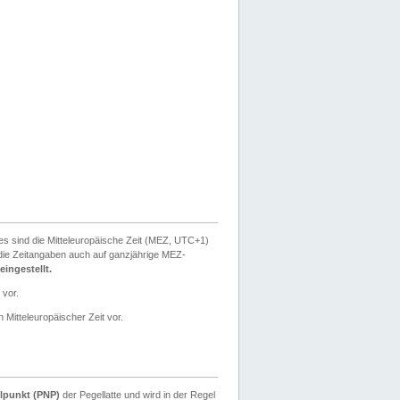
ies sind die Mitteleuropäische Zeit (MEZ, UTC+1)
ie Zeitangaben auch auf ganzjährige MEZ-
ingestellt.
 vor.
 Mitteleuropäischer Zeit vor.
lpunkt (PNP)
der Pegellatte und wird in der Regel