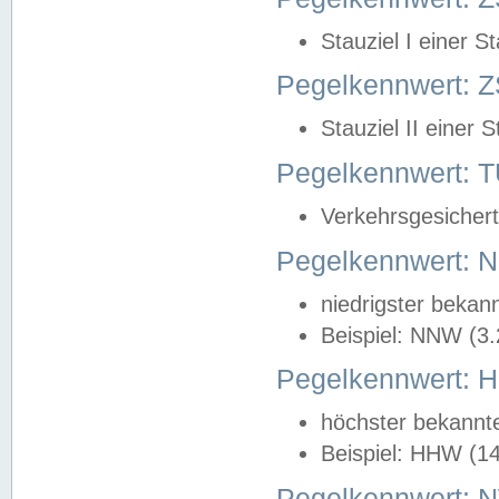
Stauziel I einer S
Pegelkennwert: Z
Stauziel II einer 
Pegelkennwert:
Verkehrsgesichert
Pegelkennwert:
niedrigster bekan
Beispiel: NNW (3
Pegelkennwert:
höchster bekannt
Beispiel: HHW (1
Pegelkennwert: 