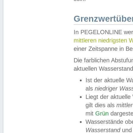
Grenzwertüber
In PEGELONLINE werde
mittleren niedrigsten
einer Zeitspanne in Be
Die farblichen Abstuf
aktuellen Wasserstand
Ist der aktuelle 
als
niedriger Was
Liegt der aktue
gilt dies als
mittle
mit
Grün
dargestel
Wasserstände obe
Wasserstand
und