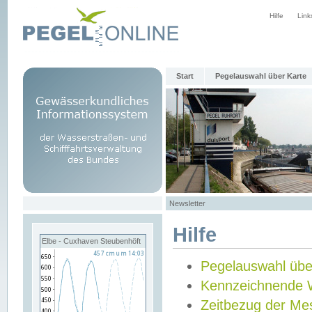
Hilfe
Link
Start
Pegelauswahl über Karte
Newsletter
Hilfe
Elbe - Cuxhaven Steubenhöft
Pegelauswahl übe
Kennzeichnende 
Zeitbezug der Me