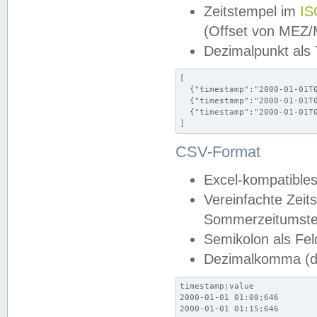
Zeitstempel im
IS
(Offset von MEZ
Dezimalpunkt als
[

  {"timestamp":"2000-01-01T0
  {"timestamp":"2000-01-01T0
  {"timestamp":"2000-01-01T0
]
CSV-Format
Excel-kompatibles
Vereinfachte Zeit
Sommerzeitumstel
Semikolon als Fel
Dezimalkomma (de
timestamp;value

2000-01-01 01:00;646

2000-01-01 01:15;646
