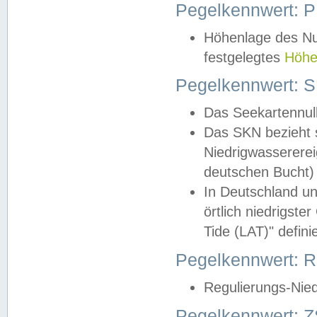
Pegelkennwert: 
Höhenlage des Nul
festgelegtes
Höhe
Pegelkennwert: 
Das Seekartennull
Das SKN bezieht s
Niedrigwassererei
deutschen Bucht) 
In Deutschland un
örtlich niedrigst
Tide (LAT)" definie
Pegelkennwert:
Regulierungs-Nie
Pegelkennwert: Z