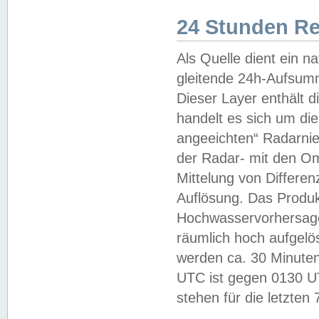
24 Stunden R
Als Quelle dient ein n
gleitende 24h-Aufsum
Dieser Layer enthält
handelt es sich um di
angeeichten“ Radarnie
der Radar- mit den O
Mittelung von Differe
Auflösung. Das Produk
Hochwasservorhersagez
räumlich hoch aufgelö
werden ca. 30 Minuten
UTC ist gegen 0130 UTC
stehen für die letzten