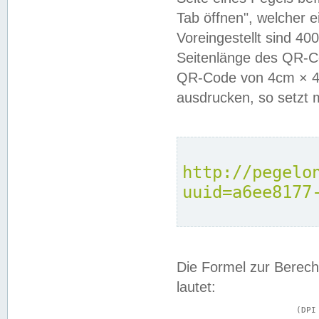
Tab öffnen", welcher 
Voreingestellt sind 4
Seitenlänge des QR-C
QR-Code von 4cm × 4c
ausdrucken, so setzt 
http://pegelo
uuid=a6ee8177
Die Formel zur Berech
lautet:
			(DPI × Druckkantenlänge in cm) ÷ 2,54 = Kantenlänge in Pixel
