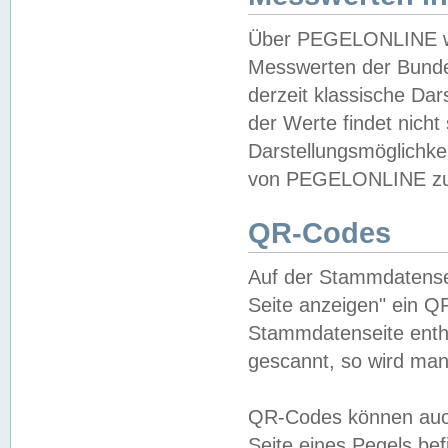
Über PEGELONLINE wer
Messwerten der Bundes
derzeit klassische Da
der Werte findet nicht 
Darstellungsmöglichkei
von PEGELONLINE zu 
QR-Codes
Auf der Stammdatensei
Seite anzeigen" ein Q
Stammdatenseite enthä
gescannt, so wird man
QR-Codes können auc
Seite eines Pegels be