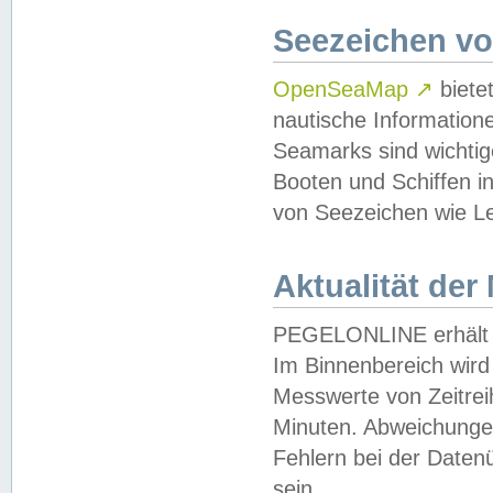
Seezeichen v
OpenSeaMap
↗
biete
nautische Information
Seamarks sind wichtig
Booten und Schiffen i
von Seezeichen wie Le
Aktualität der
PEGELONLINE erhält u
Im Binnenbereich wird 
Messwerte von Zeitreih
Minuten. Abweichungen
Fehlern bei der Daten
sein.