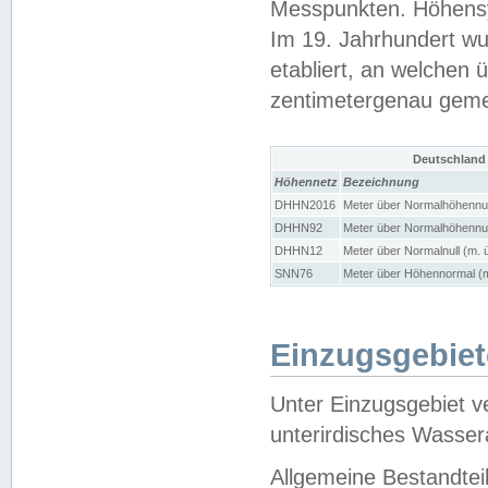
Messpunkten. Höhensy
Im 19. Jahrhundert wu
etabliert, an welchen 
zentimetergenau gem
Deutschland
Höhennetz
Bezeichnung
DHHN2016
Meter über Normalhöhennul
DHHN92
Meter über Normalhöhennul
DHHN12
Meter über Normalnull (m. 
SNN76
Meter über Höhennormal (m
Einzugsgebiet
Unter Einzugsgebiet v
unterirdisches Wasser
Allgemeine Bestandtei