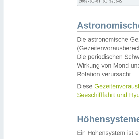
2000-01-01 01:30;645
Astronomische
Die astronomische Gez
(Gezeitenvorausberec
Die periodischen Schw
Wirkung von Mond und
Rotation verursacht.
Diese
Gezeitenvorau
Seeschifffahrt und Hy
Höhensystem
Ein Höhensystem ist e