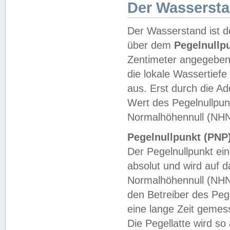
Der Wasserst
Der Wasserstand ist d
über dem
Pegelnullp
Zentimeter angegeben
die lokale Wassertie
aus. Erst durch die A
Wert des Pegelnullpun
Normalhöhennull (NHN
Pegelnullpunkt (PNP)
Der Pegelnullpunkt ei
absolut und wird auf
Normalhöhennull (NHN
den Betreiber des Pege
eine lange Zeit geme
Die Pegellatte wird s