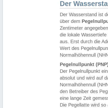
Der Wasserst
Der Wasserstand ist d
über dem
Pegelnullp
Zentimeter angegeben
die lokale Wassertie
aus. Erst durch die A
Wert des Pegelnullpun
Normalhöhennull (NHN
Pegelnullpunkt (PNP)
Der Pegelnullpunkt ei
absolut und wird auf
Normalhöhennull (NHN
den Betreiber des Pege
eine lange Zeit geme
Die Pegellatte wird s