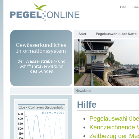
Hilfe
Link
Start
Pegelauswahl über Karte
Newsletter
Hilfe
Elbe - Cuxhaven Steubenhöft
Pegelauswahl übe
Kennzeichnende 
Zeitbezug der Me