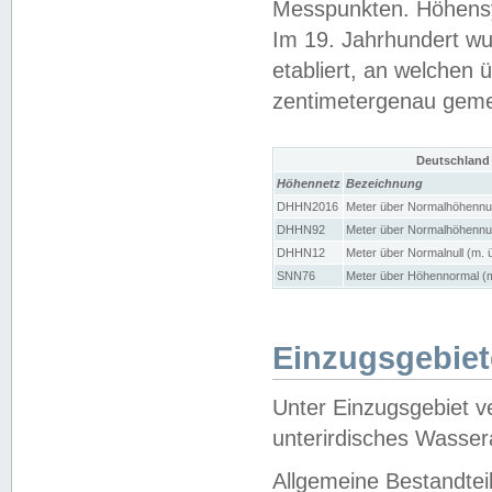
Messpunkten. Höhensy
Im 19. Jahrhundert wu
etabliert, an welchen 
zentimetergenau gem
Deutschland
Höhennetz
Bezeichnung
DHHN2016
Meter über Normalhöhennul
DHHN92
Meter über Normalhöhennul
DHHN12
Meter über Normalnull (m. 
SNN76
Meter über Höhennormal (m
Einzugsgebiet
Unter Einzugsgebiet v
unterirdisches Wasser
Allgemeine Bestandtei