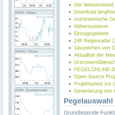
Der Wasserstand
Download langfris
RHEIN - Koblenz
Astronomische Gez
Höhensysteme
Einzugsgebiete
24h Regenradar
Seezeichen von 
DONAU - Passau
Aktualität der Me
Grenzwertübersch
PEGELONLINE-Di
Open Source Projek
Projektarbeit zur
Generierung von 
ODER - Eisenhüttenstadt
Pegelauswahl 
Grundlegende Funkti