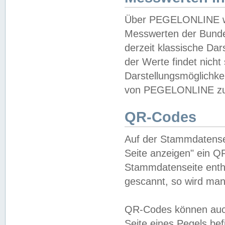
Über PEGELONLINE wer
Messwerten der Bundes
derzeit klassische Da
der Werte findet nicht 
Darstellungsmöglichkei
von PEGELONLINE zu 
QR-Codes
Auf der Stammdatensei
Seite anzeigen" ein Q
Stammdatenseite enthä
gescannt, so wird man
QR-Codes können auc
Seite eines Pegels be