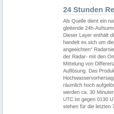
24 Stunden R
Als Quelle dient ein n
gleitende 24h-Aufsum
Dieser Layer enthält
handelt es sich um di
angeeichten“ Radarnie
der Radar- mit den O
Mittelung von Differe
Auflösung. Das Produk
Hochwasservorhersagez
räumlich hoch aufgelö
werden ca. 30 Minuten
UTC ist gegen 0130 UTC
stehen für die letzten