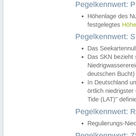
Pegelkennwert: 
Höhenlage des Nul
festgelegtes
Höhe
Pegelkennwert: 
Das Seekartennull
Das SKN bezieht s
Niedrigwassererei
deutschen Bucht) 
In Deutschland un
örtlich niedrigst
Tide (LAT)" definie
Pegelkennwert:
Regulierungs-Nie
Pegelkennwert: Z