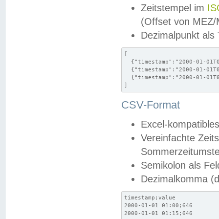
Zeitstempel im
IS
(Offset von MEZ
Dezimalpunkt als
[

  {"timestamp":"2000-01-01T0
  {"timestamp":"2000-01-01T0
  {"timestamp":"2000-01-01T0
]
CSV-Format
Excel-kompatibles
Vereinfachte Zeit
Sommerzeitumstel
Semikolon als Fel
Dezimalkomma (de
timestamp;value

2000-01-01 01:00;646

2000-01-01 01:15;646
