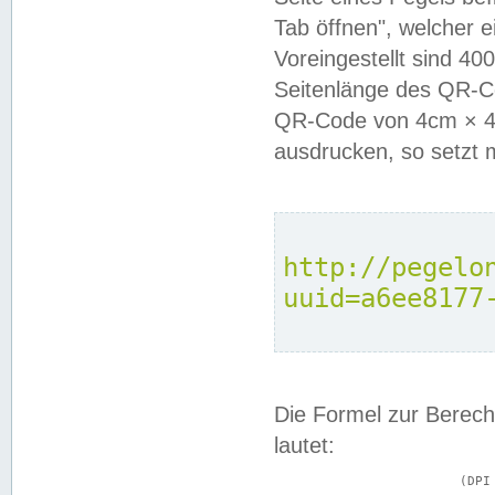
Tab öffnen", welcher 
Voreingestellt sind 4
Seitenlänge des QR-C
QR-Code von 4cm × 4c
ausdrucken, so setzt 
http://pegelo
uuid=a6ee8177
Die Formel zur Berech
lautet:
			(DPI × Druckkantenlänge in cm) ÷ 2,54 = Kantenlänge in Pixel
