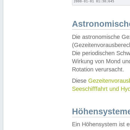
2000-01-01 01:30;645
Astronomische
Die astronomische Gez
(Gezeitenvorausberec
Die periodischen Schw
Wirkung von Mond und
Rotation verursacht.
Diese
Gezeitenvorau
Seeschifffahrt und Hy
Höhensystem
Ein Höhensystem ist e