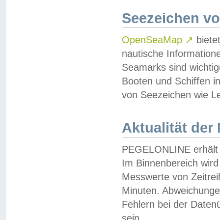
Seezeichen v
OpenSeaMap
↗
biete
nautische Information
Seamarks sind wichtig
Booten und Schiffen i
von Seezeichen wie Le
Aktualität der
PEGELONLINE erhält u
Im Binnenbereich wird 
Messwerte von Zeitreih
Minuten. Abweichungen
Fehlern bei der Daten
sein.