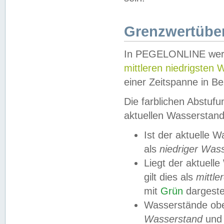
Grenzwertüber
In PEGELONLINE werde
mittleren niedrigsten
einer Zeitspanne in Be
Die farblichen Abstuf
aktuellen Wasserstand
Ist der aktuelle 
als
niedriger Was
Liegt der aktue
gilt dies als
mittle
mit
Grün
dargestel
Wasserstände obe
Wasserstand
und