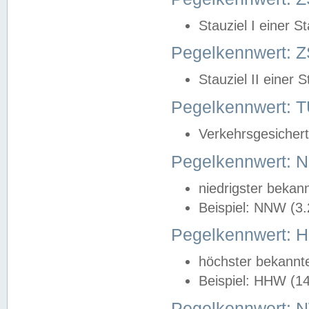
Stauziel I einer S
Pegelkennwert: Z
Stauziel II einer 
Pegelkennwert:
Verkehrsgesichert
Pegelkennwert:
niedrigster bekan
Beispiel: NNW (3
Pegelkennwert:
höchster bekannt
Beispiel: HHW (1
Pegelkennwert: 