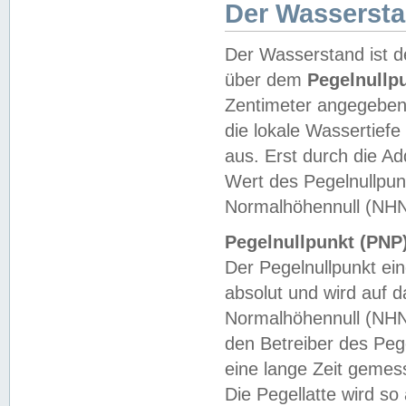
Der Wasserst
Der Wasserstand ist d
über dem
Pegelnullp
Zentimeter angegeben
die lokale Wassertie
aus. Erst durch die A
Wert des Pegelnullpun
Normalhöhennull (NHN
Pegelnullpunkt (PNP)
Der Pegelnullpunkt ei
absolut und wird auf
Normalhöhennull (NHN
den Betreiber des Pege
eine lange Zeit geme
Die Pegellatte wird s