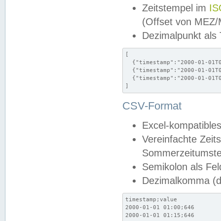
Zeitstempel im
IS
(Offset von MEZ
Dezimalpunkt als
[

  {"timestamp":"2000-01-01T0
  {"timestamp":"2000-01-01T0
  {"timestamp":"2000-01-01T0
]
CSV-Format
Excel-kompatibles
Vereinfachte Zeit
Sommerzeitumstel
Semikolon als Fel
Dezimalkomma (de
timestamp;value

2000-01-01 01:00;646

2000-01-01 01:15;646
