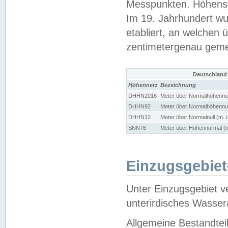
Messpunkten. Höhensy
Im 19. Jahrhundert wu
etabliert, an welchen 
zentimetergenau gem
Deutschland
Höhennetz
Bezeichnung
DHHN2016
Meter über Normalhöhennul
DHHN92
Meter über Normalhöhennul
DHHN12
Meter über Normalnull (m. 
SNN76
Meter über Höhennormal (m
Einzugsgebiet
Unter Einzugsgebiet v
unterirdisches Wasser
Allgemeine Bestandtei