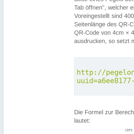
Tab öffnen", welcher 
Voreingestellt sind 4
Seitenlänge des QR-C
QR-Code von 4cm × 4c
ausdrucken, so setzt 
http://pegelo
uuid=a6ee8177
Die Formel zur Berech
lautet:
			(DPI × Druckkantenlänge in cm) ÷ 2,54 = Kantenlänge in Pixel
