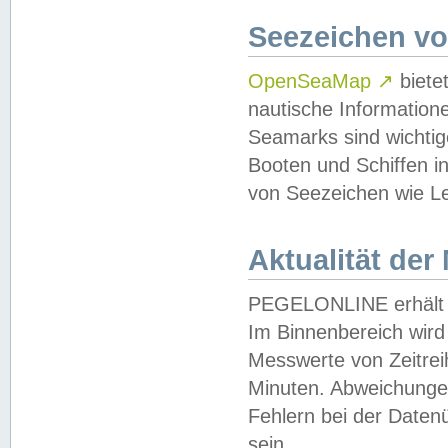
Seezeichen v
OpenSeaMap
↗
biete
nautische Information
Seamarks sind wichtig
Booten und Schiffen i
von Seezeichen wie Le
Aktualität der
PEGELONLINE erhält u
Im Binnenbereich wird 
Messwerte von Zeitreih
Minuten. Abweichungen
Fehlern bei der Daten
sein.