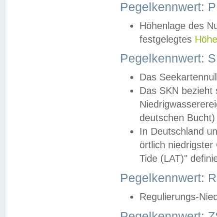
Pegelkennwert: 
Höhenlage des Nul
festgelegtes
Höhe
Pegelkennwert: 
Das Seekartennull
Das SKN bezieht s
Niedrigwassererei
deutschen Bucht) 
In Deutschland un
örtlich niedrigst
Tide (LAT)" definie
Pegelkennwert:
Regulierungs-Nie
Pegelkennwert: Z