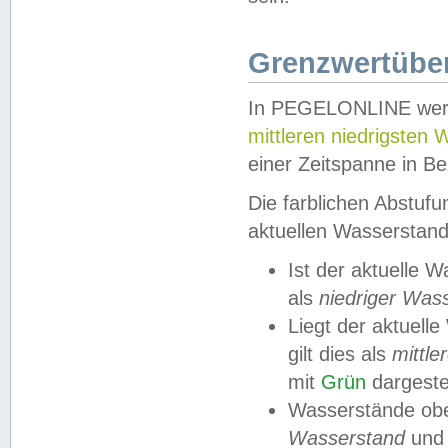
Grenzwertüber
In PEGELONLINE werde
mittleren niedrigsten
einer Zeitspanne in Be
Die farblichen Abstuf
aktuellen Wasserstand
Ist der aktuelle 
als
niedriger Was
Liegt der aktue
gilt dies als
mittle
mit
Grün
dargestel
Wasserstände obe
Wasserstand
und