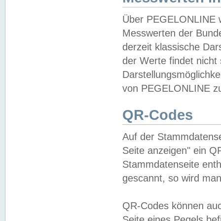
Über PEGELONLINE wer
Messwerten der Bundes
derzeit klassische Da
der Werte findet nicht 
Darstellungsmöglichkei
von PEGELONLINE zu 
QR-Codes
Auf der Stammdatensei
Seite anzeigen" ein Q
Stammdatenseite enthä
gescannt, so wird man
QR-Codes können auc
Seite eines Pegels be