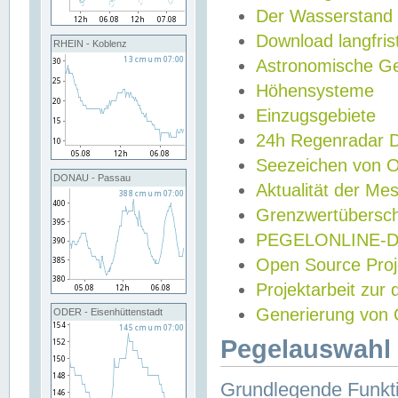
Der Wasserstand
Download langfris
RHEIN - Koblenz
Astronomische Gez
Höhensysteme
Einzugsgebiete
24h Regenradar
Seezeichen von 
DONAU - Passau
Aktualität der Me
Grenzwertübersch
PEGELONLINE-Di
Open Source Projek
Projektarbeit zur
Generierung von 
ODER - Eisenhüttenstadt
Pegelauswahl 
Grundlegende Funkti