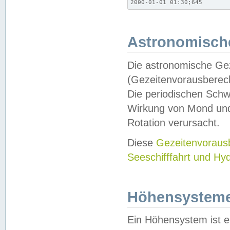
2000-01-01 01:30;645
Astronomische
Die astronomische Gez
(Gezeitenvorausberec
Die periodischen Schw
Wirkung von Mond und
Rotation verursacht.
Diese
Gezeitenvorau
Seeschifffahrt und Hy
Höhensystem
Ein Höhensystem ist e