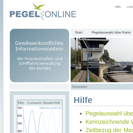
Hilfe
Link
Start
Pegelauswahl über Karte
Newsletter
Hilfe
Elbe - Cuxhaven Steubenhöft
Pegelauswahl übe
Kennzeichnende 
Zeitbezug der Me