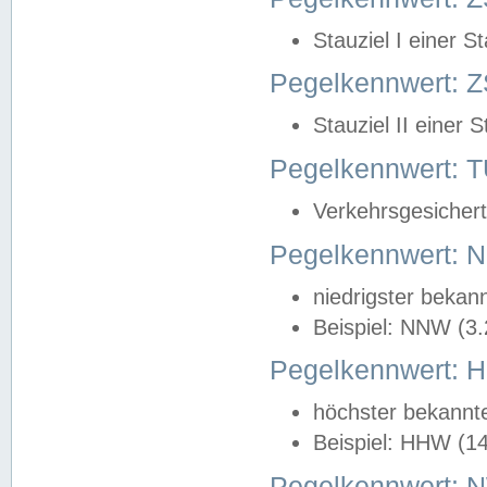
Stauziel I einer S
Pegelkennwert: Z
Stauziel II einer 
Pegelkennwert:
Verkehrsgesichert
Pegelkennwert:
niedrigster bekan
Beispiel: NNW (3
Pegelkennwert:
höchster bekannt
Beispiel: HHW (1
Pegelkennwert: 