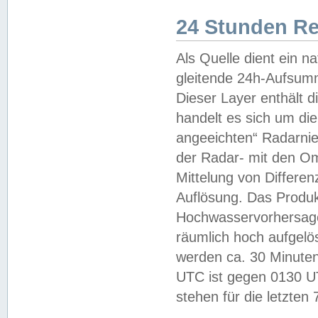
24 Stunden R
Als Quelle dient ein n
gleitende 24h-Aufsum
Dieser Layer enthält
handelt es sich um di
angeeichten“ Radarnie
der Radar- mit den O
Mittelung von Differe
Auflösung. Das Produk
Hochwasservorhersagez
räumlich hoch aufgelö
werden ca. 30 Minuten
UTC ist gegen 0130 UTC
stehen für die letzten