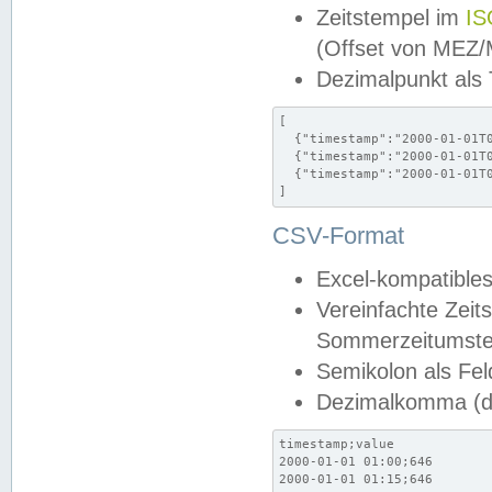
Zeitstempel im
IS
(Offset von MEZ
Dezimalpunkt als
[

  {"timestamp":"2000-01-01T0
  {"timestamp":"2000-01-01T0
  {"timestamp":"2000-01-01T0
]
CSV-Format
Excel-kompatibles
Vereinfachte Zeit
Sommerzeitumstel
Semikolon als Fel
Dezimalkomma (de
timestamp;value

2000-01-01 01:00;646

2000-01-01 01:15;646
