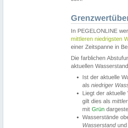
Grenzwertüber
In PEGELONLINE werde
mittleren niedrigsten
einer Zeitspanne in Be
Die farblichen Abstuf
aktuellen Wasserstand
Ist der aktuelle 
als
niedriger Was
Liegt der aktue
gilt dies als
mittle
mit
Grün
dargestel
Wasserstände obe
Wasserstand
und