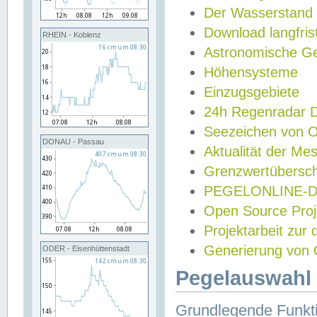
Der Wasserstand
Download langfris
RHEIN - Koblenz
Astronomische Gez
Höhensysteme
Einzugsgebiete
24h Regenradar
Seezeichen von 
DONAU - Passau
Aktualität der Me
Grenzwertübersch
PEGELONLINE-Di
Open Source Projek
Projektarbeit zur
Generierung von 
ODER - Eisenhüttenstadt
Pegelauswahl 
Grundlegende Funkti