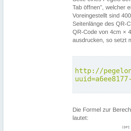
Tab öffnen", welcher 
Voreingestellt sind 4
Seitenlänge des QR-C
QR-Code von 4cm × 4c
ausdrucken, so setzt 
http://pegelo
uuid=a6ee8177
Die Formel zur Berech
lautet:
			(DPI × Druckkantenlänge in cm) ÷ 2,54 = Kantenlänge in Pixel
