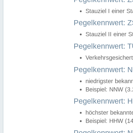
Stauziel I einer S
Pegelkennwert: Z
Stauziel II einer 
Pegelkennwert:
Verkehrsgesichert
Pegelkennwert:
niedrigster bekan
Beispiel: NNW (3
Pegelkennwert:
höchster bekannt
Beispiel: HHW (1
Pegelkennwert: 