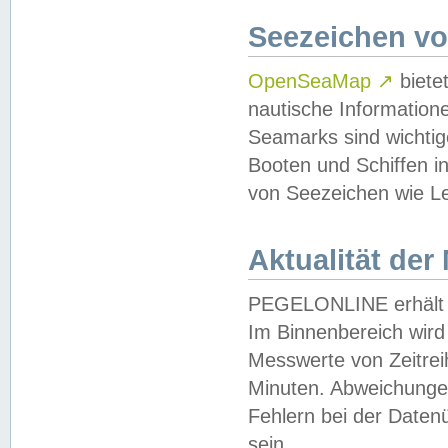
Seezeichen v
OpenSeaMap
↗
biete
nautische Information
Seamarks sind wichtig
Booten und Schiffen i
von Seezeichen wie Le
Aktualität der
PEGELONLINE erhält u
Im Binnenbereich wird 
Messwerte von Zeitreih
Minuten. Abweichungen
Fehlern bei der Daten
sein.