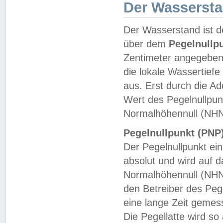
Der Wasserst
Der Wasserstand ist d
über dem
Pegelnullp
Zentimeter angegeben
die lokale Wassertie
aus. Erst durch die A
Wert des Pegelnullpun
Normalhöhennull (NHN
Pegelnullpunkt (PNP)
Der Pegelnullpunkt ei
absolut und wird auf
Normalhöhennull (NHN
den Betreiber des Pege
eine lange Zeit geme
Die Pegellatte wird s