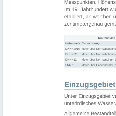
Messpunkten. Höhensy
Im 19. Jahrhundert wu
etabliert, an welchen 
zentimetergenau gem
Deutschland
Höhennetz
Bezeichnung
DHHN2016
Meter über Normalhöhennul
DHHN92
Meter über Normalhöhennul
DHHN12
Meter über Normalnull (m. 
SNN76
Meter über Höhennormal (m
Einzugsgebiet
Unter Einzugsgebiet v
unterirdisches Wasser
Allgemeine Bestandtei