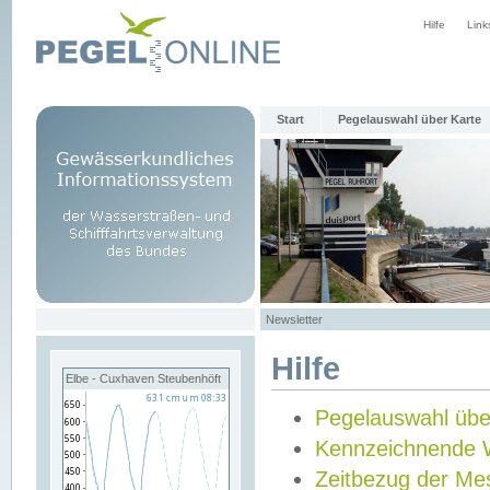
Hilfe
Link
Start
Pegelauswahl über Karte
Newsletter
Hilfe
Elbe - Cuxhaven Steubenhöft
Pegelauswahl übe
Kennzeichnende 
Zeitbezug der Me