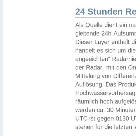
24 Stunden R
Als Quelle dient ein n
gleitende 24h-Aufsum
Dieser Layer enthält
handelt es sich um di
angeeichten“ Radarnie
der Radar- mit den O
Mittelung von Differe
Auflösung. Das Produk
Hochwasservorhersagez
räumlich hoch aufgelö
werden ca. 30 Minuten
UTC ist gegen 0130 UTC
stehen für die letzten