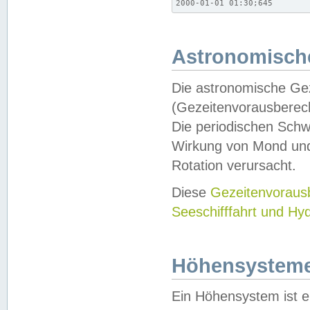
2000-01-01 01:30;645
Astronomische
Die astronomische Gez
(Gezeitenvorausberec
Die periodischen Schw
Wirkung von Mond und
Rotation verursacht.
Diese
Gezeitenvorau
Seeschifffahrt und Hy
Höhensystem
Ein Höhensystem ist e