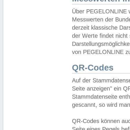
Über PEGELONLINE wer
Messwerten der Bundes
derzeit klassische Da
der Werte findet nicht 
Darstellungsmöglichkei
von PEGELONLINE zu 
QR-Codes
Auf der Stammdatensei
Seite anzeigen" ein Q
Stammdatenseite enthä
gescannt, so wird man
QR-Codes können auc
Seite eines Pegels be