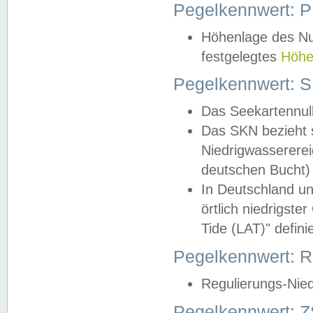
Pegelkennwert: 
Höhenlage des Nul
festgelegtes
Höhe
Pegelkennwert: 
Das Seekartennull
Das SKN bezieht s
Niedrigwassererei
deutschen Bucht) 
In Deutschland un
örtlich niedrigst
Tide (LAT)" definie
Pegelkennwert:
Regulierungs-Nie
Pegelkennwert: Z