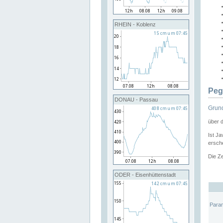
RHEIN - Koblenz
Peg
DONAU - Passau
Grund
über 
Ist Ja
ersche
Die Ze
ODER - Eisenhüttenstadt
Para