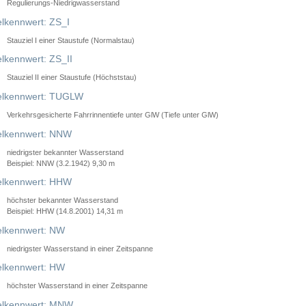
Regulierungs-Niedrigwasserstand
lkennwert: ZS_I
Stauziel I einer Staustufe (Normalstau)
lkennwert: ZS_II
Stauziel II einer Staustufe (Höchststau)
elkennwert: TUGLW
Verkehrsgesicherte Fahrrinnentiefe unter GlW (Tiefe unter GlW)
lkennwert: NNW
niedrigster bekannter Wasserstand
Beispiel: NNW (3.2.1942) 9,30 m
lkennwert: HHW
höchster bekannter Wasserstand
Beispiel: HHW (14.8.2001) 14,31 m
lkennwert: NW
niedrigster Wasserstand in einer Zeitspanne
lkennwert: HW
höchster Wasserstand in einer Zeitspanne
elkennwert: MNW