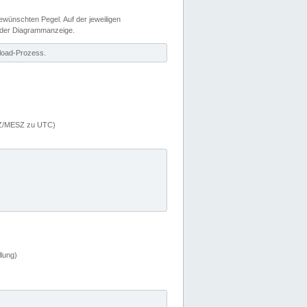
wünschten Pegel. Auf der jeweiligen
 der Diagrammanzeige.
load-Prozess.
MEZ/MESZ zu UTC)
lung)