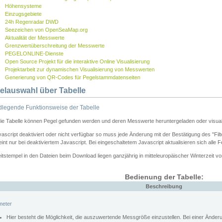
Höhensysteme
Einzugsgebiete
24h Regenradar DWD
Seezeichen von OpenSeaMap.org
Aktualität der Messwerte
Grenzwertüberschreitung der Messwerte
PEGELONLINE-Dienste
Open Source Projekt für die interaktive Online Visualisierung
Projektarbeit zur dynamischen Visualisierung von Messwerten
Generierung von QR-Codes für Pegelstammdatenseiten
elauswahl über Tabelle
legende Funktionsweise der Tabelle
die Tabelle können Pegel gefunden werden und deren Messwerte heruntergeladen oder visuali
vascript deaktiviert oder nicht verfügbar so muss jede Änderung mit der Bestätigung des "Filt
int nur bei deaktiviertem Javascript. Bei eingeschaltetem Javascript aktualisieren sich alle 
itstempel in den Dateien beim Download liegen ganzjährig in mitteleuropäischer Winterzeit vo
Bedienung der Tabelle:
Beschreibung
meter
Hier besteht die Möglichkeit, die auszuwertende Messgröße einzustellen. Bei einer Ände