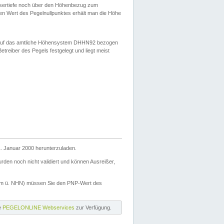
ssertiefe noch über den Höhenbezug zum
en Wert des Pegelnullpunktes erhält man die Höhe
d auf das amtliche Höhensystem DHHN92 bezogen
reiber des Pegels festgelegt und liegt meist
. Januar 2000 herunterzuladen.
den noch nicht validiert und können Ausreißer,
(m ü. NHN) müssen Sie den PNP-Wert des
ie
PEGELONLINE Webservices
zur Verfügung.