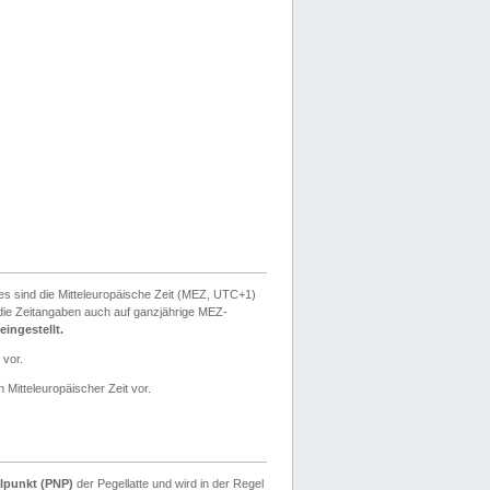
ies sind die Mitteleuropäische Zeit (MEZ, UTC+1)
ie Zeitangaben auch auf ganzjährige MEZ-
ingestellt.
 vor.
 Mitteleuropäischer Zeit vor.
lpunkt (PNP)
der Pegellatte und wird in der Regel