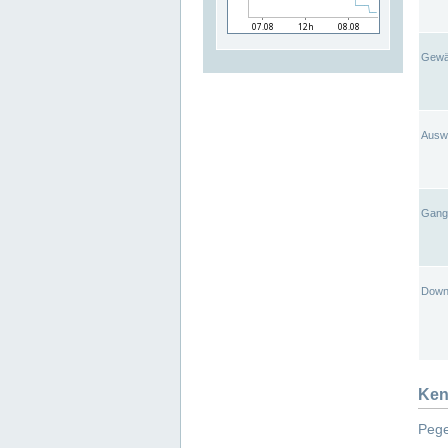
Gewä
Ausw
Gangl
Down
Ken
Pege