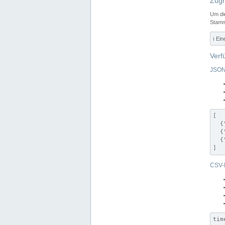
Zugr
Um di
Stamm
ℹ️ Ei
Verf
JSON
[

  {
  {
  {
]
CSV-
tim