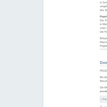
in Ze
umgeb
des W
Pegel
Der P
in Me
unter
Die Pe
Beisp
Wasse
Pegeln
Dow
PEGEL
Bei d
Messf
Die M
jeweil
ℹ️ F