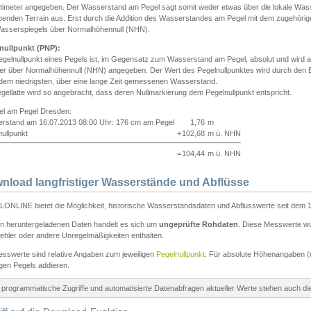
ntimeter angegeben. Der Wasserstand am Pegel sagt somit weder etwas über die lokale Wa
enden Terrain aus. Erst durch die Addition des Wasserstandes am Pegel mit dem zugehörig
asserspiegels über Normalhöhennull (NHN).
nullpunkt (PNP):
egelnullpunkt eines Pegels ist, im Gegensatz zum Wasserstand am Pegel, absolut und wir
ter über Normalhöhennull (NHN) angegeben. Der Wert des Pegelnullpunktes wird durch den Bet
 dem niedrigsten, über eine lange Zeit gemessenen Wasserstand.
gellatte wird so angebracht, dass deren Nullmarkierung dem Pegelnullpunkt entspricht.
iel am Pegel Dresden:
rstand am 16.07.2013 08:00 Uhr: 176 cm am Pegel
1,76
m
ullpunkt
+
102,68
m ü. NHN
=
104,44
m ü. NHN
nload langfristiger Wasserstände und Abflüsse
ONLINE bietet die Möglichkeit, historische Wasserstandsdaten und Abflusswerte seit dem 1
en heruntergeladenen Daten handelt es sich um
ungeprüfte Rohdaten
. Diese Messwerte wur
ehler oder andere Unregelmäßigkeiten enthalten.
esswerte sind relative Angaben zum jeweiligen
Pegelnullpunkt
. Für absolute Höhenangaben 
igen Pegels addieren.
ür programmatische Zugriffe und automatisierte Datenabfragen aktueller Werte stehen auch d