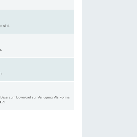
n sind.
n.
n.
p Datei zum Download zur Verfügung. Als Format
MEZ!