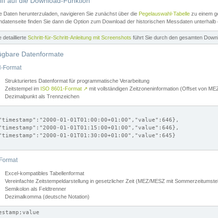
iff auf die Download-Funktion
e Daten herunterzuladen, navigieren Sie zunächst über die
Pegelauswahl-Tabelle
zu einem ge
datenseite finden Sie dann die Option zum Download der historischen Messdaten unterhalb
ne detaillierte
Schritt-für-Schritt-Anleitung mit Screenshots
führt Sie durch den gesamten Down
ügbare Datenformate
-Format
Strukturiertes Datenformat für programmatische Verarbeitung
Zeitstempel im
ISO 8601-Format
↗
mit vollständigen Zeitzoneninformation (Offset von 
Dezimalpunkt als Trennzeichen
"timestamp":"2000-01-01T01:00:00+01:00","value":646},

"timestamp":"2000-01-01T01:15:00+01:00","value":646},

"timestamp":"2000-01-01T01:30:00+01:00","value":645}

Format
Excel-kompatibles Tabellenformat
Vereinfachte Zeitstempeldarstellung in gesetzlicher Zeit (MEZ/MESZ mit Sommerzeitumstel
Semikolon als Feldtrenner
Dezimalkomma (deutsche Notation)
estamp;value
