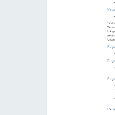
Pege
Sind 
Wasser
Hänge
treten
Unter
Pege
Pege
Pege
Pege