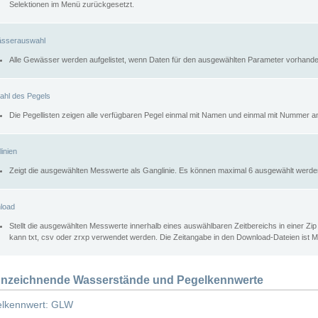
Selektionen im Menü zurückgesetzt.
sserauswahl
Alle Gewässer werden aufgelistet, wenn Daten für den ausgewählten Parameter vorhande
ahl des Pegels
Die Pegellisten zeigen alle verfügbaren Pegel einmal mit Namen und einmal mit Nummer a
inien
Zeigt die ausgewählten Messwerte als Ganglinie. Es können maximal 6 ausgewählt werde
load
Stellt die ausgewählten Messwerte innerhalb eines auswählbaren Zeitbereichs in einer Zi
kann txt, csv oder zrxp verwendet werden. Die Zeitangabe in den Download-Dateien ist 
nzeichnende Wasserstände und Pegelkennwerte
lkennwert: GLW