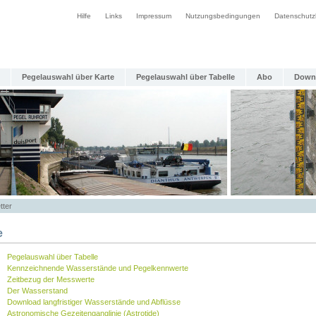
Hilfe
Links
Impressum
Nutzungsbedingungen
Datenschutz
Pegelauswahl über Karte
Pegelauswahl über Tabelle
Abo
Down
tter
e
Pegelauswahl über Tabelle
Kennzeichnende Wasserstände und Pegelkennwerte
Zeitbezug der Messwerte
Der Wasserstand
Download langfristiger Wasserstände und Abflüsse
Astronomische Gezeitenganglinie (Astrotide)