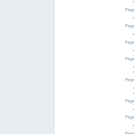
Pege
Pege
Peg
Pege
Pege
Pege
Pege
Peg