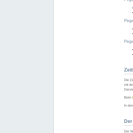
Pege
Peg
Zei
Die Ze
mit d
Darst
Beim
In de
Der
Der W