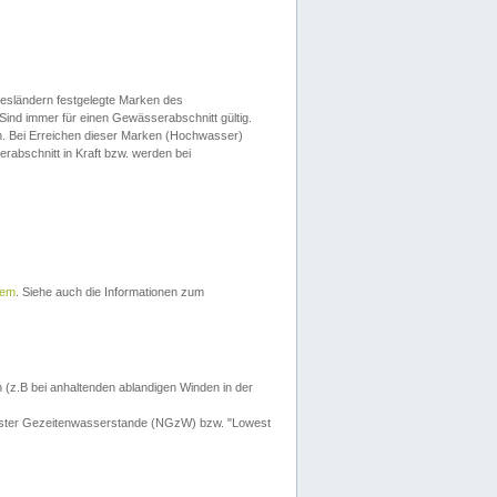
esländern festgelegte Marken des
Sind immer für einen Gewässerabschnitt gültig.
. Bei Erreichen dieser Marken (Hochwasser)
erabschnitt in Kraft bzw. werden bei
tem
. Siehe auch die Informationen zum
 (z.B bei anhaltenden ablandigen Winden in der
drigster Gezeitenwasserstande (NGzW) bzw. "Lowest