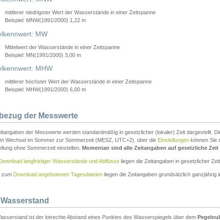
mittlerer niedrigster Wert der Wasserstände in einer Zeitspanne
Beispiel: MNW(1991/2000) 1,22 m
lkennwert: MW
Mittelwert der Wasserstände in einer Zeitspanne
Beispiel: MN(1991/2000) 3,00 m
elkennwert: MHW
mittlerer höchster Wert der Wasserstände in einer Zeitspanne
Beispiel: MHW(1991/2000) 6,00 m
tbezug der Messwerte
itangaben der Messwerte werden standardmäßig in gesetzlicher (lokaler) Zeit dargestellt. D
em Wechsel im Sommer zur Sommerzeit (MESZ, UTC+2). über die
Einstellungen
können Sie d
ellung ohne Sommerzeit einstellen.
Momentan sind alle Zeitangaben auf gesetzliche Zeit e
Download langfristiger Wasserstände und Abflüsse
liegen die Zeitangaben in gesetzlicher Zeit
n zum
Download angebotenen Tagesdateien
liegen die Zeitangaben grundsätzlich ganzjährig in
 Wasserstand
asserstand ist der lotrechte Abstand eines Punktes des Wasserspiegels über dem
Pegelnul