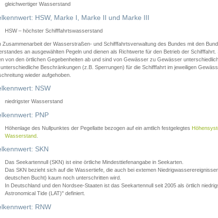
gleichwertiger Wasserstand
lkennwert: HSW, Marke I, Marke II und Marke III
HSW – höchster Schifffahrtswasserstand
in Zusammenarbeit der Wasserstraßen- und Schifffahrtsverwaltung des Bundes mit den Bund
standes an ausgewählten Pegeln und dienen als Richtwerte für den Betrieb der Schifffahrt. 
n von den örtlichen Gegebenheiten ab und sind von Gewässer zu Gewässer unterschiedlich
 unterschiedliche Beschränkungen (z.B. Sperrungen) für die Schifffahrt im jeweiligen Gewäss
schreitung wieder aufgehoben.
lkennwert: NSW
niedrigster Wasserstand
lkennwert: PNP
Höhenlage des Nullpunktes der Pegellatte bezogen auf ein amtlich festgelegtes
Höhensys
Wasserstand
.
lkennwert: SKN
Das Seekartennull (SKN) ist eine örtliche Mindesttiefenangabe in Seekarten.
Das SKN bezieht sich auf die Wassertiefe, die auch bei extemen Niedrigwasserereignissen
deutschen Bucht) kaum noch unterschritten wird.
In Deutschland und den Nordsee-Staaten ist das Seekartennull seit 2005 als örtlich nie
Astronomical Tide (LAT)" definiert.
lkennwert: RNW