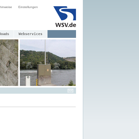
hinweise
Einstellungen
loads
Webservices