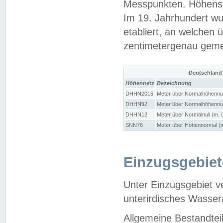
Messpunkten. Höhensy
Im 19. Jahrhundert wu
etabliert, an welchen 
zentimetergenau gem
Deutschland
Höhennetz
Bezeichnung
DHHN2016
Meter über Normalhöhennul
DHHN92
Meter über Normalhöhennul
DHHN12
Meter über Normalnull (m. 
SNN76
Meter über Höhennormal (m
Einzugsgebiet
Unter Einzugsgebiet v
unterirdisches Wasser
Allgemeine Bestandtei