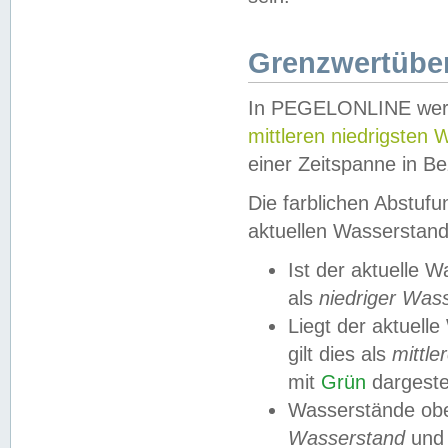
Grenzwertüber
In PEGELONLINE werde
mittleren niedrigsten
einer Zeitspanne in Be
Die farblichen Abstuf
aktuellen Wasserstand
Ist der aktuelle 
als
niedriger Was
Liegt der aktue
gilt dies als
mittle
mit
Grün
dargestel
Wasserstände obe
Wasserstand
und