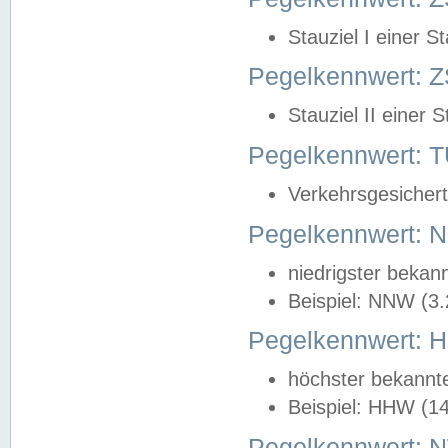
Stauziel I einer S
Pegelkennwert: Z
Stauziel II einer 
Pegelkennwert:
Verkehrsgesichert
Pegelkennwert:
niedrigster bekan
Beispiel: NNW (3
Pegelkennwert:
höchster bekannt
Beispiel: HHW (1
Pegelkennwert: 