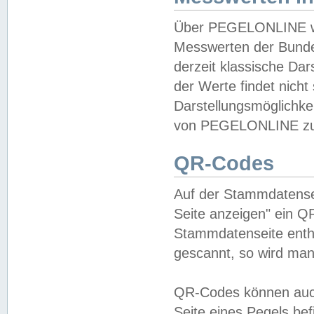
Über PEGELONLINE wer
Messwerten der Bundes
derzeit klassische Da
der Werte findet nicht 
Darstellungsmöglichkei
von PEGELONLINE zu 
QR-Codes
Auf der Stammdatensei
Seite anzeigen" ein Q
Stammdatenseite enthä
gescannt, so wird man
QR-Codes können auc
Seite eines Pegels be