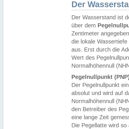
Der Wasserst
Der Wasserstand ist d
über dem
Pegelnullp
Zentimeter angegeben
die lokale Wassertie
aus. Erst durch die A
Wert des Pegelnullpun
Normalhöhennull (NHN
Pegelnullpunkt (PNP)
Der Pegelnullpunkt ei
absolut und wird auf
Normalhöhennull (NHN
den Betreiber des Pege
eine lange Zeit geme
Die Pegellatte wird s