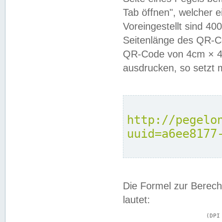
Tab öffnen", welcher 
Voreingestellt sind 4
Seitenlänge des QR-C
QR-Code von 4cm × 4c
ausdrucken, so setzt 
http://pegelo
uuid=a6ee8177
Die Formel zur Berech
lautet:
			(DPI × Druckkantenlänge in cm) ÷ 2,54 = Kantenlänge in Pixel
