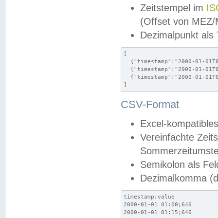
Zeitstempel im
IS
(Offset von MEZ
Dezimalpunkt als
[

  {"timestamp":"2000-01-01T0
  {"timestamp":"2000-01-01T0
  {"timestamp":"2000-01-01T0
]
CSV-Format
Excel-kompatibles
Vereinfachte Zeit
Sommerzeitumstel
Semikolon als Fel
Dezimalkomma (de
timestamp;value

2000-01-01 01:00;646

2000-01-01 01:15;646
