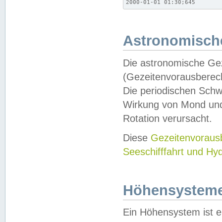
2000-01-01 01:30;645
Astronomische
Die astronomische Gez
(Gezeitenvorausberec
Die periodischen Schw
Wirkung von Mond und
Rotation verursacht.
Diese
Gezeitenvorau
Seeschifffahrt und Hy
Höhensystem
Ein Höhensystem ist e