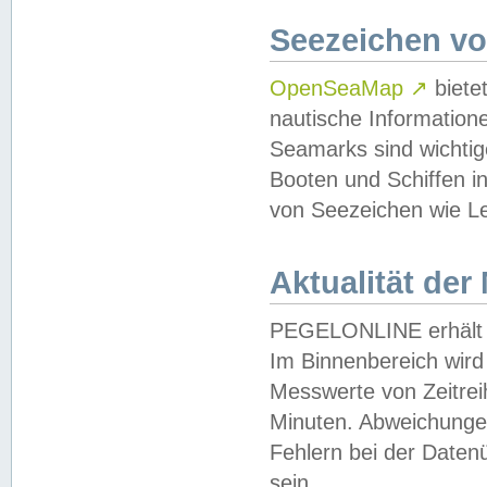
Seezeichen v
OpenSeaMap
↗
biete
nautische Information
Seamarks sind wichtig
Booten und Schiffen i
von Seezeichen wie Le
Aktualität der
PEGELONLINE erhält u
Im Binnenbereich wird 
Messwerte von Zeitreih
Minuten. Abweichungen
Fehlern bei der Daten
sein.