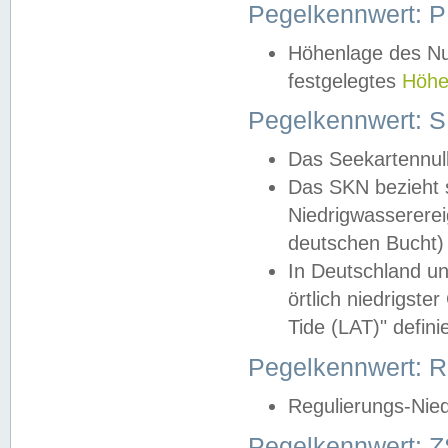
Pegelkennwert: 
Höhenlage des Nul
festgelegtes
Höhe
Pegelkennwert: 
Das Seekartennull
Das SKN bezieht s
Niedrigwassererei
deutschen Bucht) 
In Deutschland un
örtlich niedrigst
Tide (LAT)" definie
Pegelkennwert:
Regulierungs-Nie
Pegelkennwert: Z