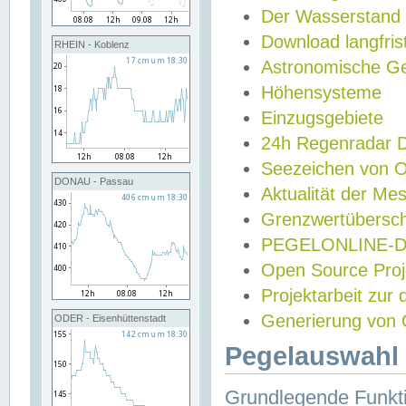
Der Wasserstand
Download langfris
RHEIN - Koblenz
Astronomische Gez
Höhensysteme
Einzugsgebiete
24h Regenradar
Seezeichen von 
DONAU - Passau
Aktualität der Me
Grenzwertübersch
PEGELONLINE-Di
Open Source Projek
Projektarbeit zur
Generierung von 
ODER - Eisenhüttenstadt
Pegelauswahl 
Grundlegende Funkti