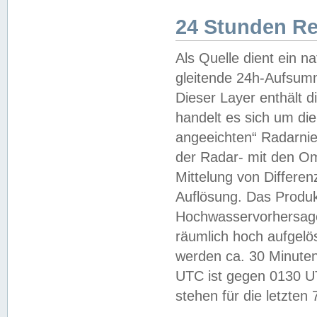
24 Stunden R
Als Quelle dient ein n
gleitende 24h-Aufsum
Dieser Layer enthält
handelt es sich um di
angeeichten“ Radarnie
der Radar- mit den O
Mittelung von Differe
Auflösung. Das Produk
Hochwasservorhersagez
räumlich hoch aufgelö
werden ca. 30 Minuten
UTC ist gegen 0130 UTC
stehen für die letzten