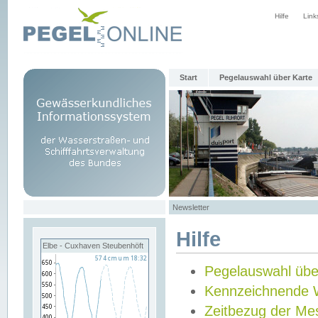
Hilfe
Link
Start
Pegelauswahl über Karte
Newsletter
Hilfe
Elbe - Cuxhaven Steubenhöft
Pegelauswahl übe
Kennzeichnende 
Zeitbezug der Me