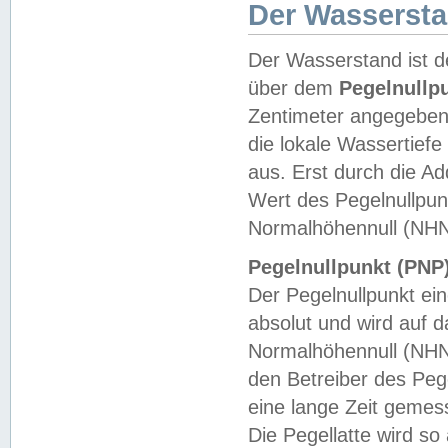
Der Wasserst
Der Wasserstand ist d
über dem
Pegelnullp
Zentimeter angegeben
die lokale Wassertie
aus. Erst durch die A
Wert des Pegelnullpun
Normalhöhennull (NHN
Pegelnullpunkt (PNP)
Der Pegelnullpunkt ei
absolut und wird auf
Normalhöhennull (NHN
den Betreiber des Pege
eine lange Zeit geme
Die Pegellatte wird s