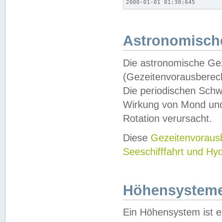
2000-01-01 01:30;645
Astronomische
Die astronomische Gez
(Gezeitenvorausberec
Die periodischen Schw
Wirkung von Mond und
Rotation verursacht.
Diese
Gezeitenvorau
Seeschifffahrt und Hy
Höhensystem
Ein Höhensystem ist e