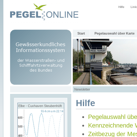
Hilfe
Link
Start
Pegelauswahl über Karte
Newsletter
Hilfe
Elbe - Cuxhaven Steubenhöft
Pegelauswahl übe
Kennzeichnende 
Zeitbezug der Me