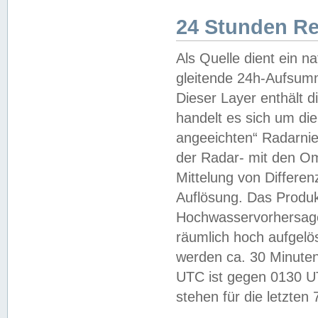
24 Stunden R
Als Quelle dient ein n
gleitende 24h-Aufsum
Dieser Layer enthält
handelt es sich um di
angeeichten“ Radarnie
der Radar- mit den O
Mittelung von Differe
Auflösung. Das Produk
Hochwasservorhersagez
räumlich hoch aufgelö
werden ca. 30 Minuten
UTC ist gegen 0130 UTC
stehen für die letzten