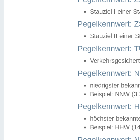
Stauziel I einer S
Pegelkennwert: Z
Stauziel II einer 
Pegelkennwert:
Verkehrsgesichert
Pegelkennwert:
niedrigster bekan
Beispiel: NNW (3
Pegelkennwert:
höchster bekannt
Beispiel: HHW (1
Pegelkennwert: 