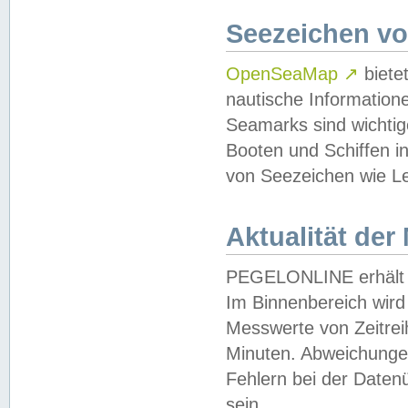
Seezeichen v
OpenSeaMap
↗
biete
nautische Information
Seamarks sind wichtig
Booten und Schiffen i
von Seezeichen wie Le
Aktualität der
PEGELONLINE erhält u
Im Binnenbereich wird 
Messwerte von Zeitreih
Minuten. Abweichungen
Fehlern bei der Daten
sein.