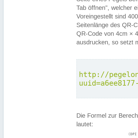
Tab öffnen", welcher 
Voreingestellt sind 4
Seitenlänge des QR-C
QR-Code von 4cm × 4c
ausdrucken, so setzt 
http://pegelo
uuid=a6ee8177
Die Formel zur Berech
lautet:
			(DPI × Druckkantenlänge in cm) ÷ 2,54 = Kantenlänge in Pixel
