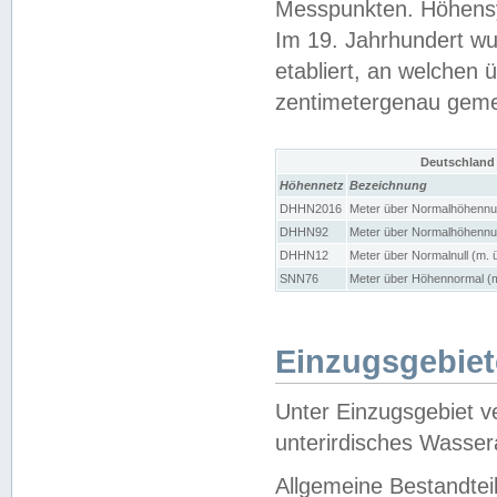
Messpunkten. Höhensy
Im 19. Jahrhundert wu
etabliert, an welchen 
zentimetergenau gem
Deutschland
Höhennetz
Bezeichnung
DHHN2016
Meter über Normalhöhennul
DHHN92
Meter über Normalhöhennul
DHHN12
Meter über Normalnull (m. 
SNN76
Meter über Höhennormal (m
Einzugsgebiet
Unter Einzugsgebiet v
unterirdisches Wasser
Allgemeine Bestandtei