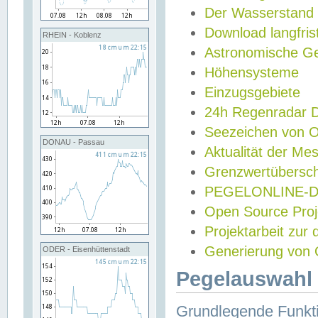
Der Wasserstand
Download langfris
RHEIN - Koblenz
Astronomische Gez
Höhensysteme
Einzugsgebiete
24h Regenradar
Seezeichen von 
DONAU - Passau
Aktualität der Me
Grenzwertübersch
PEGELONLINE-Di
Open Source Projek
Projektarbeit zur
Generierung von 
ODER - Eisenhüttenstadt
Pegelauswahl 
Grundlegende Funkti