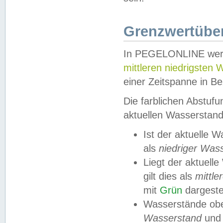
Grenzwertüber
In PEGELONLINE werde
mittleren niedrigsten
einer Zeitspanne in Be
Die farblichen Abstuf
aktuellen Wasserstand
Ist der aktuelle 
als
niedriger Was
Liegt der aktue
gilt dies als
mittle
mit
Grün
dargestel
Wasserstände obe
Wasserstand
und