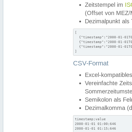
Zeitstempel im
IS
(Offset von MEZ
Dezimalpunkt als
[

  {"timestamp":"2000-01-01T0
  {"timestamp":"2000-01-01T0
  {"timestamp":"2000-01-01T0
]
CSV-Format
Excel-kompatibles
Vereinfachte Zeit
Sommerzeitumstel
Semikolon als Fel
Dezimalkomma (de
timestamp;value

2000-01-01 01:00;646

2000-01-01 01:15;646
