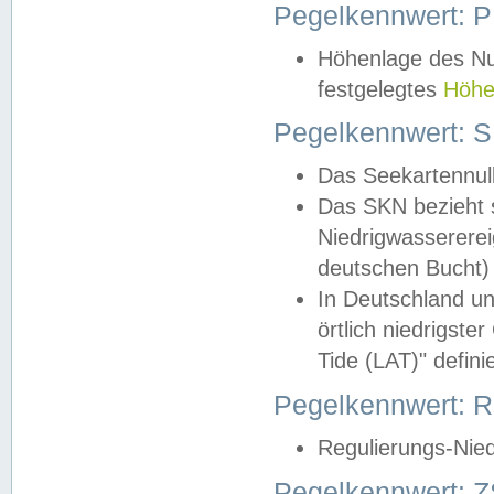
Pegelkennwert: 
Höhenlage des Nul
festgelegtes
Höhe
Pegelkennwert: 
Das Seekartennull
Das SKN bezieht s
Niedrigwassererei
deutschen Bucht) 
In Deutschland un
örtlich niedrigst
Tide (LAT)" definie
Pegelkennwert:
Regulierungs-Nie
Pegelkennwert: Z