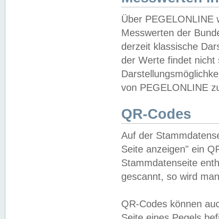
Über PEGELONLINE wer
Messwerten der Bundes
derzeit klassische Da
der Werte findet nicht 
Darstellungsmöglichkei
von PEGELONLINE zu 
QR-Codes
Auf der Stammdatensei
Seite anzeigen" ein Q
Stammdatenseite enthä
gescannt, so wird man
QR-Codes können auc
Seite eines Pegels be