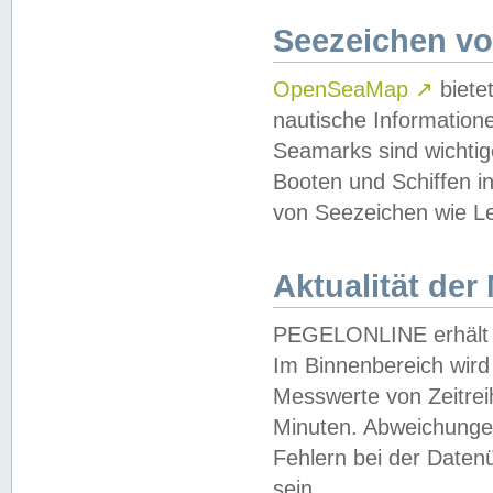
Seezeichen v
OpenSeaMap
↗
biete
nautische Information
Seamarks sind wichtig
Booten und Schiffen i
von Seezeichen wie Le
Aktualität der
PEGELONLINE erhält u
Im Binnenbereich wird 
Messwerte von Zeitreih
Minuten. Abweichungen
Fehlern bei der Daten
sein.