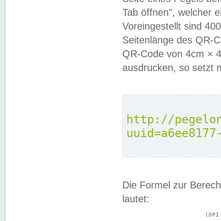
Tab öffnen", welcher 
Voreingestellt sind 4
Seitenlänge des QR-C
QR-Code von 4cm × 4c
ausdrucken, so setzt 
http://pegelo
uuid=a6ee8177
Die Formel zur Berech
lautet:
			(DPI × Druckkantenlänge in cm) ÷ 2,54 = Kantenlänge in Pixel
