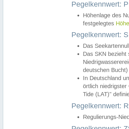
Pegelkennwert: 
Höhenlage des Nul
festgelegtes
Höhe
Pegelkennwert: 
Das Seekartennull
Das SKN bezieht s
Niedrigwassererei
deutschen Bucht) 
In Deutschland un
örtlich niedrigst
Tide (LAT)" definie
Pegelkennwert:
Regulierungs-Nie
Pegelkennwert: Z