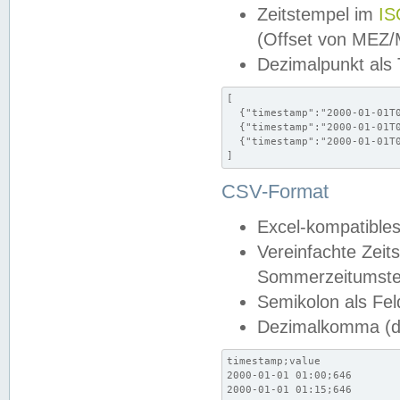
Zeitstempel im
IS
(Offset von MEZ
Dezimalpunkt als
[

  {"timestamp":"2000-01-01T0
  {"timestamp":"2000-01-01T0
  {"timestamp":"2000-01-01T0
]
CSV-Format
Excel-kompatibles
Vereinfachte Zeit
Sommerzeitumstel
Semikolon als Fel
Dezimalkomma (de
timestamp;value

2000-01-01 01:00;646

2000-01-01 01:15;646
