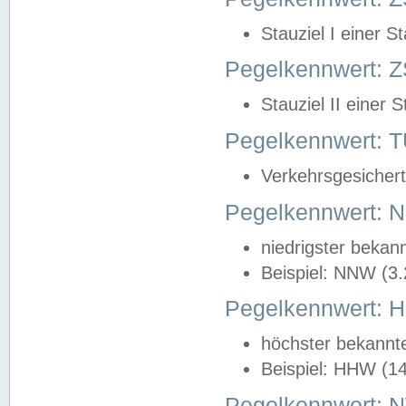
Stauziel I einer S
Pegelkennwert: Z
Stauziel II einer 
Pegelkennwert:
Verkehrsgesichert
Pegelkennwert:
niedrigster bekan
Beispiel: NNW (3
Pegelkennwert:
höchster bekannt
Beispiel: HHW (1
Pegelkennwert: 