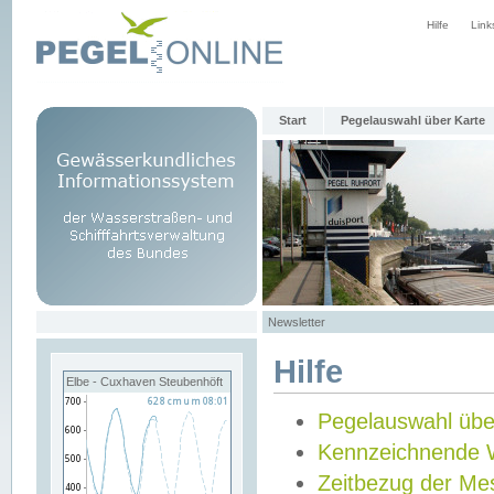
Hilfe
Link
Start
Pegelauswahl über Karte
Newsletter
Hilfe
Elbe - Cuxhaven Steubenhöft
Pegelauswahl übe
Kennzeichnende 
Zeitbezug der Me