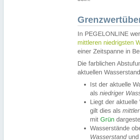
Grenzwertüber
In PEGELONLINE werde
mittleren niedrigsten
einer Zeitspanne in Be
Die farblichen Abstuf
aktuellen Wasserstand
Ist der aktuelle 
als
niedriger Was
Liegt der aktue
gilt dies als
mittle
mit
Grün
dargestel
Wasserstände obe
Wasserstand
und