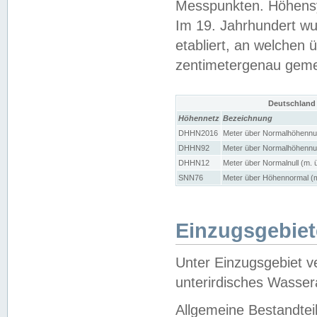
Messpunkten. Höhensy
Im 19. Jahrhundert wu
etabliert, an welchen 
zentimetergenau gem
Deutschland
Höhennetz
Bezeichnung
DHHN2016
Meter über Normalhöhennul
DHHN92
Meter über Normalhöhennul
DHHN12
Meter über Normalnull (m. 
SNN76
Meter über Höhennormal (m
Einzugsgebiet
Unter Einzugsgebiet v
unterirdisches Wasser
Allgemeine Bestandtei