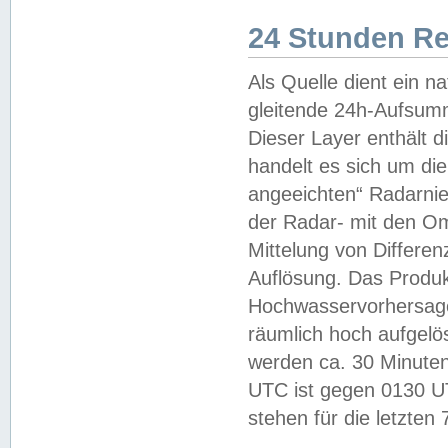
24 Stunden R
Als Quelle dient ein n
gleitende 24h-Aufsum
Dieser Layer enthält
handelt es sich um di
angeeichten“ Radarnie
der Radar- mit den O
Mittelung von Differe
Auflösung. Das Produk
Hochwasservorhersagez
räumlich hoch aufgelö
werden ca. 30 Minuten
UTC ist gegen 0130 UTC
stehen für die letzten