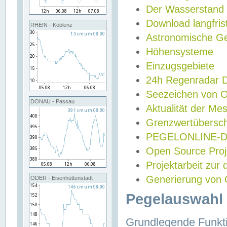
Der Wasserstand
Download langfris
RHEIN - Koblenz
Astronomische Gez
Höhensysteme
Einzugsgebiete
24h Regenradar
Seezeichen von 
DONAU - Passau
Aktualität der Me
Grenzwertübersch
PEGELONLINE-Di
Open Source Projek
Projektarbeit zur
Generierung von 
ODER - Eisenhüttenstadt
Pegelauswahl 
Grundlegende Funkti