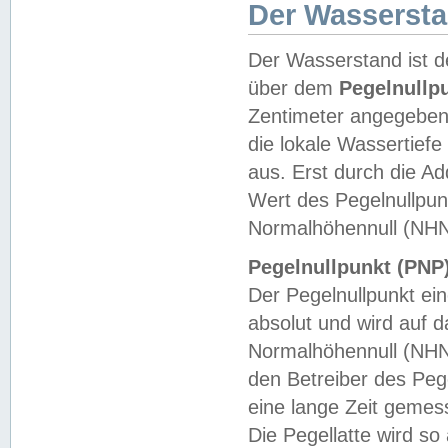
Der Wasserst
Der Wasserstand ist d
über dem
Pegelnullp
Zentimeter angegeben
die lokale Wassertie
aus. Erst durch die A
Wert des Pegelnullpun
Normalhöhennull (NHN
Pegelnullpunkt (PNP)
Der Pegelnullpunkt ei
absolut und wird auf
Normalhöhennull (NHN
den Betreiber des Pege
eine lange Zeit geme
Die Pegellatte wird s