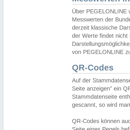
Über PEGELONLINE wer
Messwerten der Bundes
derzeit klassische Da
der Werte findet nicht 
Darstellungsmöglichkei
von PEGELONLINE zu 
QR-Codes
Auf der Stammdatensei
Seite anzeigen" ein Q
Stammdatenseite enthä
gescannt, so wird man
QR-Codes können auc
Seite eines Pegels be