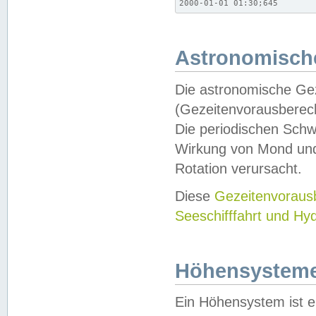
2000-01-01 01:30;645
Astronomische
Die astronomische Gez
(Gezeitenvorausberec
Die periodischen Schw
Wirkung von Mond und
Rotation verursacht.
Diese
Gezeitenvorau
Seeschifffahrt und Hy
Höhensystem
Ein Höhensystem ist e