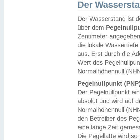
Der Wasserst
Der Wasserstand ist d
über dem
Pegelnullp
Zentimeter angegeben
die lokale Wassertie
aus. Erst durch die A
Wert des Pegelnullpun
Normalhöhennull (NHN
Pegelnullpunkt (PNP)
Der Pegelnullpunkt ei
absolut und wird auf
Normalhöhennull (NHN
den Betreiber des Pege
eine lange Zeit geme
Die Pegellatte wird s