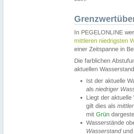
Grenzwertüber
In PEGELONLINE werde
mittleren niedrigsten
einer Zeitspanne in Be
Die farblichen Abstuf
aktuellen Wasserstand
Ist der aktuelle 
als
niedriger Was
Liegt der aktue
gilt dies als
mittle
mit
Grün
dargestel
Wasserstände obe
Wasserstand
und