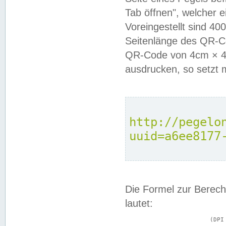
Tab öffnen", welcher 
Voreingestellt sind 4
Seitenlänge des QR-C
QR-Code von 4cm × 4c
ausdrucken, so setzt 
http://pegelo
uuid=a6ee8177
Die Formel zur Berech
lautet:
			(DPI × Druckkantenlänge in cm) ÷ 2,54 = Kantenlänge in Pixel
