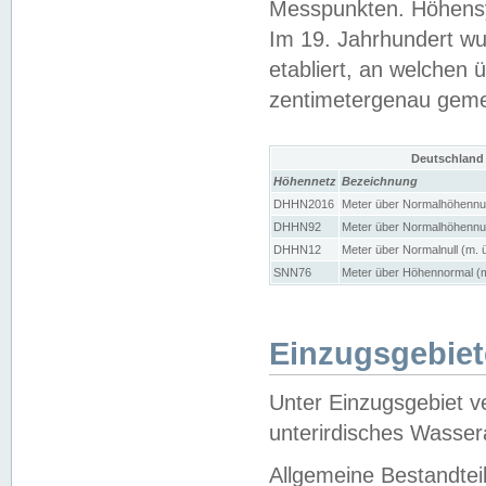
Messpunkten. Höhensy
Im 19. Jahrhundert wu
etabliert, an welchen 
zentimetergenau gem
Deutschland
Höhennetz
Bezeichnung
DHHN2016
Meter über Normalhöhennul
DHHN92
Meter über Normalhöhennul
DHHN12
Meter über Normalnull (m. 
SNN76
Meter über Höhennormal (m
Einzugsgebiet
Unter Einzugsgebiet v
unterirdisches Wasser
Allgemeine Bestandtei