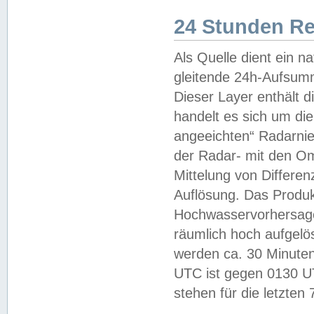
24 Stunden R
Als Quelle dient ein n
gleitende 24h-Aufsum
Dieser Layer enthält
handelt es sich um di
angeeichten“ Radarnie
der Radar- mit den O
Mittelung von Differe
Auflösung. Das Produk
Hochwasservorhersagez
räumlich hoch aufgelö
werden ca. 30 Minuten
UTC ist gegen 0130 UTC
stehen für die letzten