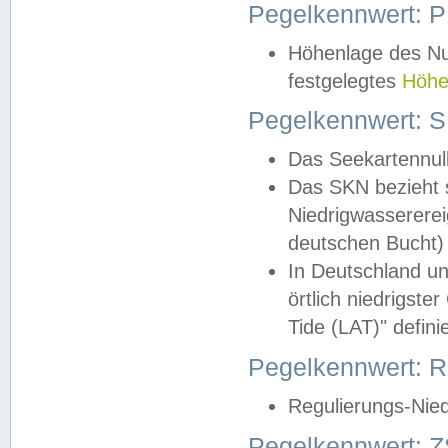
Pegelkennwert: 
Höhenlage des Nul
festgelegtes
Höhe
Pegelkennwert: 
Das Seekartennull
Das SKN bezieht s
Niedrigwassererei
deutschen Bucht) 
In Deutschland un
örtlich niedrigst
Tide (LAT)" definie
Pegelkennwert:
Regulierungs-Nie
Pegelkennwert: Z