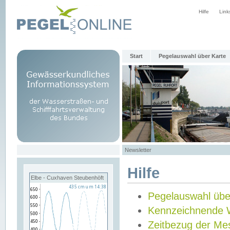
Hilfe
Link
Start
Pegelauswahl über Karte
Newsletter
Hilfe
Elbe - Cuxhaven Steubenhöft
Pegelauswahl übe
Kennzeichnende 
Zeitbezug der Me