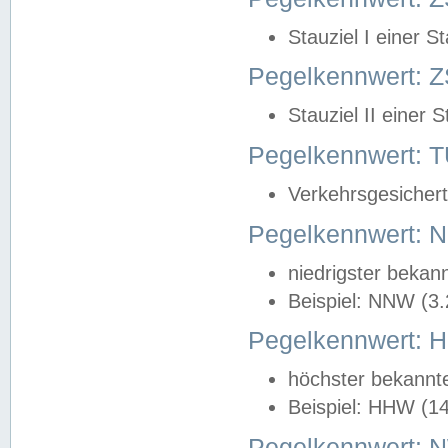
Stauziel I einer S
Pegelkennwert: Z
Stauziel II einer 
Pegelkennwert:
Verkehrsgesichert
Pegelkennwert:
niedrigster bekan
Beispiel: NNW (3
Pegelkennwert:
höchster bekannt
Beispiel: HHW (1
Pegelkennwert: 