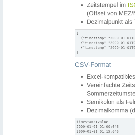
Zeitstempel im
IS
(Offset von MEZ
Dezimalpunkt als
[

  {"timestamp":"2000-01-01T0
  {"timestamp":"2000-01-01T0
  {"timestamp":"2000-01-01T0
]
CSV-Format
Excel-kompatibles
Vereinfachte Zeit
Sommerzeitumstel
Semikolon als Fel
Dezimalkomma (de
timestamp;value

2000-01-01 01:00;646

2000-01-01 01:15;646
