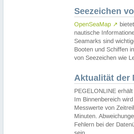
Seezeichen v
OpenSeaMap
↗
biete
nautische Information
Seamarks sind wichtig
Booten und Schiffen i
von Seezeichen wie Le
Aktualität der
PEGELONLINE erhält u
Im Binnenbereich wird 
Messwerte von Zeitreih
Minuten. Abweichungen
Fehlern bei der Daten
sein.