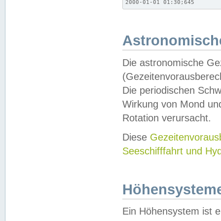
2000-01-01 01:30;645
Astronomische
Die astronomische Gez
(Gezeitenvorausberec
Die periodischen Schw
Wirkung von Mond und
Rotation verursacht.
Diese
Gezeitenvorau
Seeschifffahrt und Hy
Höhensystem
Ein Höhensystem ist e