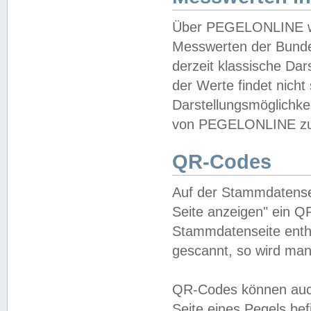
Über PEGELONLINE wer
Messwerten der Bundes
derzeit klassische Da
der Werte findet nicht 
Darstellungsmöglichkei
von PEGELONLINE zu 
QR-Codes
Auf der Stammdatensei
Seite anzeigen" ein Q
Stammdatenseite enthä
gescannt, so wird man
QR-Codes können auc
Seite eines Pegels be