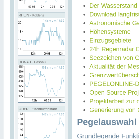
Der Wasserstand
Download langfris
RHEIN - Koblenz
Astronomische Gez
Höhensysteme
Einzugsgebiete
24h Regenradar
Seezeichen von 
DONAU - Passau
Aktualität der Me
Grenzwertübersch
PEGELONLINE-Di
Open Source Projek
Projektarbeit zur
Generierung von 
ODER - Eisenhüttenstadt
Pegelauswahl 
Grundlegende Funkti