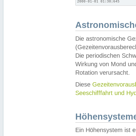
2000-01-01 01:30;645
Astronomische
Die astronomische Gez
(Gezeitenvorausberec
Die periodischen Schw
Wirkung von Mond und
Rotation verursacht.
Diese
Gezeitenvorau
Seeschifffahrt und Hy
Höhensystem
Ein Höhensystem ist e