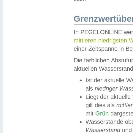
Grenzwertüber
In PEGELONLINE werde
mittleren niedrigsten
einer Zeitspanne in Be
Die farblichen Abstuf
aktuellen Wasserstand
Ist der aktuelle 
als
niedriger Was
Liegt der aktue
gilt dies als
mittle
mit
Grün
dargestel
Wasserstände obe
Wasserstand
und