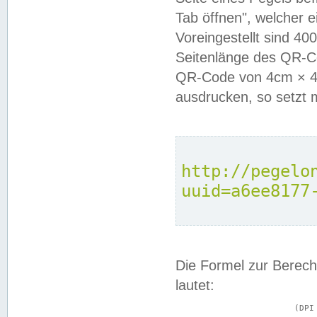
Tab öffnen", welcher 
Voreingestellt sind 4
Seitenlänge des QR-C
QR-Code von 4cm × 4c
ausdrucken, so setzt 
http://pegelo
uuid=a6ee8177
Die Formel zur Berech
lautet:
			(DPI × Druckkantenlänge in cm) ÷ 2,54 = Kantenlänge in Pixel
