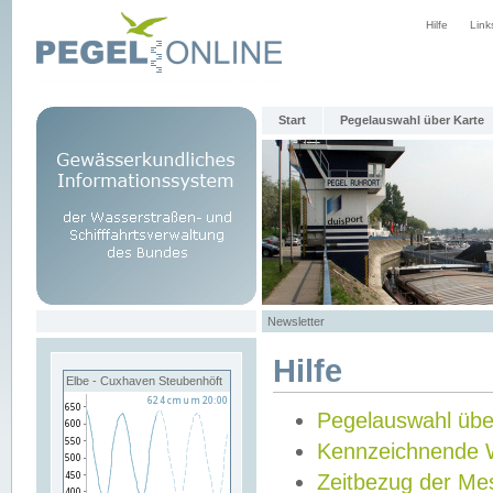
Hilfe
Link
Start
Pegelauswahl über Karte
Newsletter
Hilfe
Elbe - Cuxhaven Steubenhöft
Pegelauswahl übe
Kennzeichnende 
Zeitbezug der Me