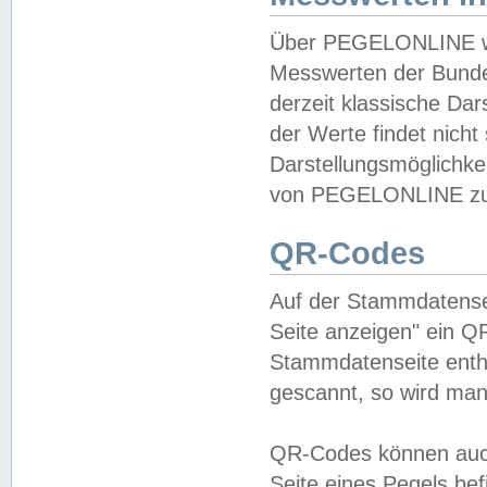
Über PEGELONLINE wer
Messwerten der Bundes
derzeit klassische Da
der Werte findet nicht 
Darstellungsmöglichkei
von PEGELONLINE zu 
QR-Codes
Auf der Stammdatensei
Seite anzeigen" ein Q
Stammdatenseite enthä
gescannt, so wird man
QR-Codes können auc
Seite eines Pegels be