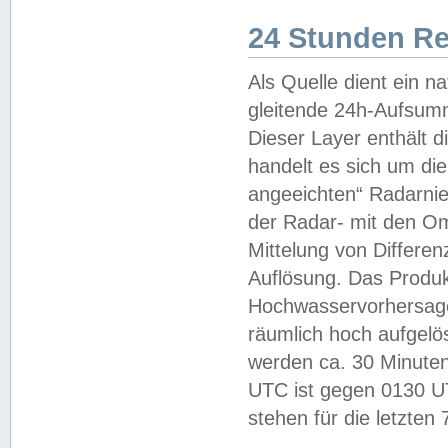
24 Stunden R
Als Quelle dient ein n
gleitende 24h-Aufsum
Dieser Layer enthält
handelt es sich um di
angeeichten“ Radarnie
der Radar- mit den O
Mittelung von Differe
Auflösung. Das Produk
Hochwasservorhersagez
räumlich hoch aufgelö
werden ca. 30 Minuten
UTC ist gegen 0130 UTC
stehen für die letzten