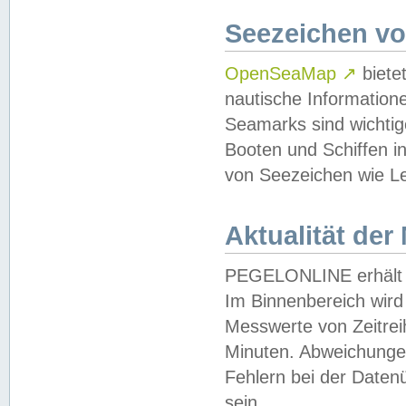
Seezeichen v
OpenSeaMap
↗
biete
nautische Information
Seamarks sind wichtig
Booten und Schiffen i
von Seezeichen wie Le
Aktualität der
PEGELONLINE erhält u
Im Binnenbereich wird 
Messwerte von Zeitreih
Minuten. Abweichungen
Fehlern bei der Daten
sein.