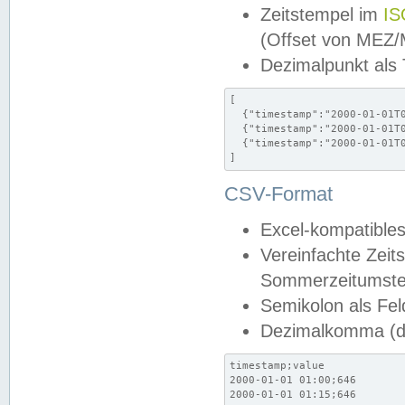
Zeitstempel im
IS
(Offset von MEZ
Dezimalpunkt als
[

  {"timestamp":"2000-01-01T0
  {"timestamp":"2000-01-01T0
  {"timestamp":"2000-01-01T0
]
CSV-Format
Excel-kompatibles
Vereinfachte Zeit
Sommerzeitumstel
Semikolon als Fel
Dezimalkomma (de
timestamp;value

2000-01-01 01:00;646

2000-01-01 01:15;646
