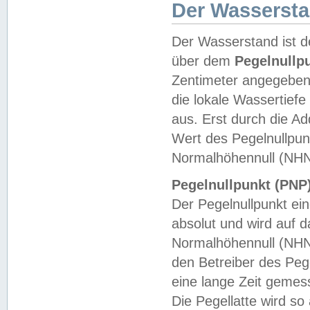
Der Wasserst
Der Wasserstand ist d
über dem
Pegelnullp
Zentimeter angegeben
die lokale Wassertie
aus. Erst durch die A
Wert des Pegelnullpun
Normalhöhennull (NHN
Pegelnullpunkt (PNP)
Der Pegelnullpunkt ei
absolut und wird auf
Normalhöhennull (NHN
den Betreiber des Pege
eine lange Zeit geme
Die Pegellatte wird s