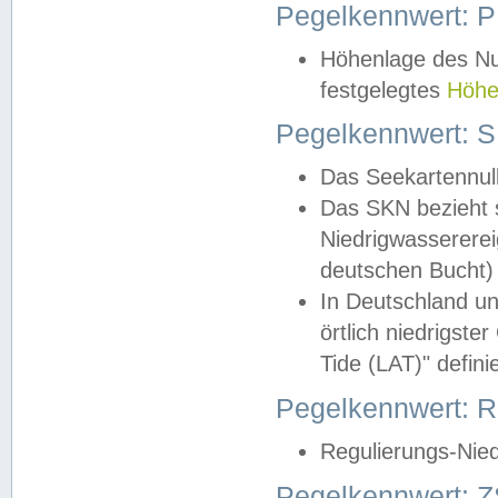
Pegelkennwert: 
Höhenlage des Nul
festgelegtes
Höhe
Pegelkennwert: 
Das Seekartennull
Das SKN bezieht s
Niedrigwassererei
deutschen Bucht) 
In Deutschland un
örtlich niedrigst
Tide (LAT)" definie
Pegelkennwert:
Regulierungs-Nie
Pegelkennwert: Z