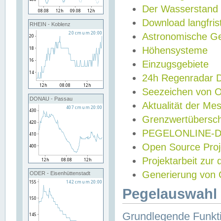
Der Wasserstand
Download langfris
RHEIN - Koblenz
Astronomische Gez
Höhensysteme
Einzugsgebiete
24h Regenradar
Seezeichen von 
DONAU - Passau
Aktualität der Me
Grenzwertübersch
PEGELONLINE-Di
Open Source Projek
Projektarbeit zur
Generierung von 
ODER - Eisenhüttenstadt
Pegelauswahl 
Grundlegende Funkti