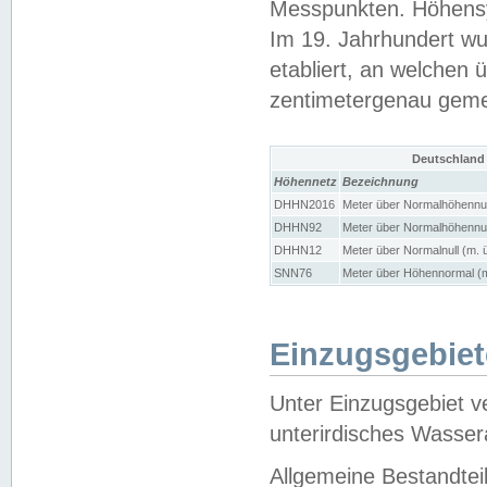
Messpunkten. Höhensy
Im 19. Jahrhundert wu
etabliert, an welchen 
zentimetergenau gem
Deutschland
Höhennetz
Bezeichnung
DHHN2016
Meter über Normalhöhennul
DHHN92
Meter über Normalhöhennul
DHHN12
Meter über Normalnull (m. 
SNN76
Meter über Höhennormal (m
Einzugsgebiet
Unter Einzugsgebiet v
unterirdisches Wasser
Allgemeine Bestandtei