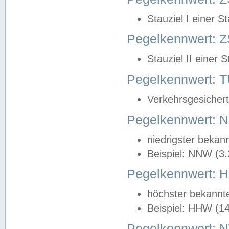
Stauziel I einer S
Pegelkennwert: Z
Stauziel II einer 
Pegelkennwert:
Verkehrsgesichert
Pegelkennwert:
niedrigster bekan
Beispiel: NNW (3
Pegelkennwert:
höchster bekannt
Beispiel: HHW (1
Pegelkennwert: 