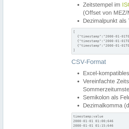
Zeitstempel im
IS
(Offset von MEZ
Dezimalpunkt als
[

  {"timestamp":"2000-01-01T0
  {"timestamp":"2000-01-01T0
  {"timestamp":"2000-01-01T0
]
CSV-Format
Excel-kompatibles
Vereinfachte Zeit
Sommerzeitumstel
Semikolon als Fel
Dezimalkomma (de
timestamp;value

2000-01-01 01:00;646

2000-01-01 01:15;646
