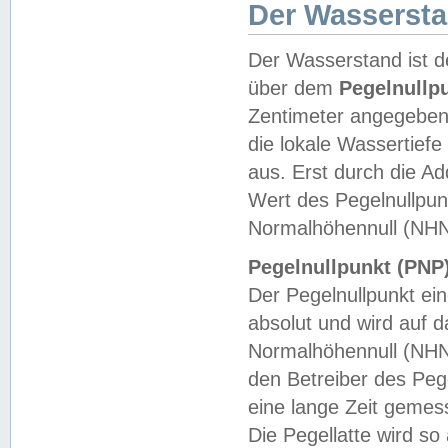
Der Wasserst
Der Wasserstand ist d
über dem
Pegelnullp
Zentimeter angegeben
die lokale Wassertie
aus. Erst durch die A
Wert des Pegelnullpun
Normalhöhennull (NHN
Pegelnullpunkt (PNP)
Der Pegelnullpunkt ei
absolut und wird auf
Normalhöhennull (NHN
den Betreiber des Pege
eine lange Zeit geme
Die Pegellatte wird s