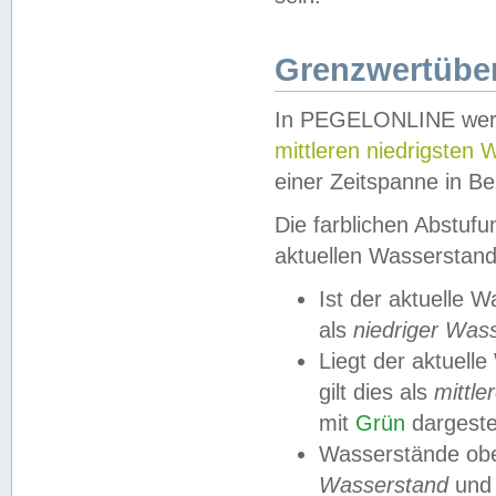
Grenzwertüber
In PEGELONLINE werde
mittleren niedrigsten
einer Zeitspanne in Be
Die farblichen Abstuf
aktuellen Wasserstand
Ist der aktuelle 
als
niedriger Was
Liegt der aktue
gilt dies als
mittle
mit
Grün
dargestel
Wasserstände obe
Wasserstand
und