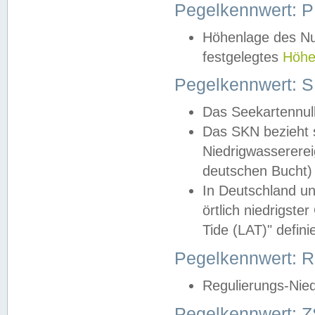
Pegelkennwert: 
Höhenlage des Nul
festgelegtes
Höhe
Pegelkennwert: 
Das Seekartennull
Das SKN bezieht s
Niedrigwassererei
deutschen Bucht) 
In Deutschland un
örtlich niedrigst
Tide (LAT)" definie
Pegelkennwert:
Regulierungs-Nie
Pegelkennwert: Z