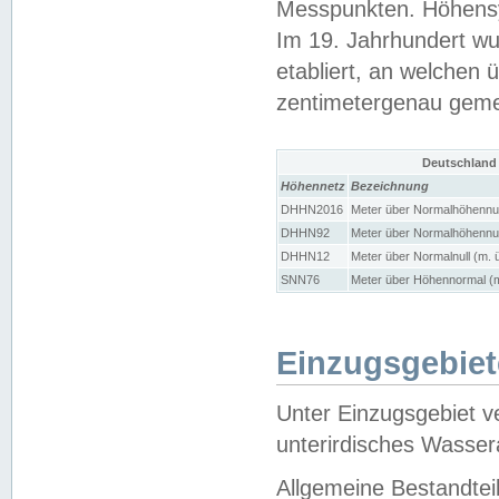
Messpunkten. Höhensy
Im 19. Jahrhundert wu
etabliert, an welchen 
zentimetergenau gem
Deutschland
Höhennetz
Bezeichnung
DHHN2016
Meter über Normalhöhennul
DHHN92
Meter über Normalhöhennul
DHHN12
Meter über Normalnull (m. 
SNN76
Meter über Höhennormal (m
Einzugsgebiet
Unter Einzugsgebiet v
unterirdisches Wasser
Allgemeine Bestandtei