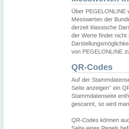
Über PEGELONLINE wer
Messwerten der Bundes
derzeit klassische Da
der Werte findet nicht 
Darstellungsmöglichkei
von PEGELONLINE zu 
QR-Codes
Auf der Stammdatensei
Seite anzeigen" ein Q
Stammdatenseite enthä
gescannt, so wird man
QR-Codes können auc
Seite eines Pegels be