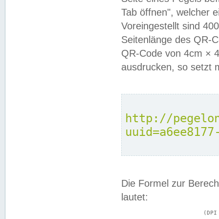
Tab öffnen", welcher 
Voreingestellt sind 4
Seitenlänge des QR-C
QR-Code von 4cm × 4c
ausdrucken, so setzt 
http://pegelo
uuid=a6ee8177
Die Formel zur Berech
lautet:
			(DPI × Druckkantenlänge in cm) ÷ 2,54 = Kantenlänge in Pixel
