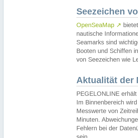
Seezeichen v
OpenSeaMap
↗
biete
nautische Information
Seamarks sind wichtig
Booten und Schiffen i
von Seezeichen wie Le
Aktualität der
PEGELONLINE erhält u
Im Binnenbereich wird 
Messwerte von Zeitreih
Minuten. Abweichungen
Fehlern bei der Daten
sein.