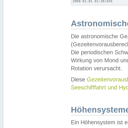
2000-01-01 01:30;645
Astronomische
Die astronomische Gez
(Gezeitenvorausberec
Die periodischen Schw
Wirkung von Mond und
Rotation verursacht.
Diese
Gezeitenvorau
Seeschifffahrt und Hy
Höhensystem
Ein Höhensystem ist e