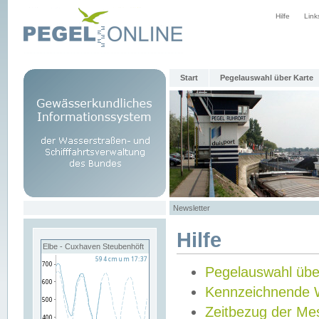
Hilfe
Link
Start
Pegelauswahl über Karte
Newsletter
Hilfe
Elbe - Cuxhaven Steubenhöft
Pegelauswahl übe
Kennzeichnende 
Zeitbezug der Me