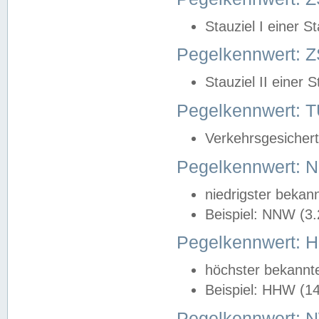
Stauziel I einer S
Pegelkennwert: Z
Stauziel II einer 
Pegelkennwert:
Verkehrsgesichert
Pegelkennwert:
niedrigster bekan
Beispiel: NNW (3
Pegelkennwert:
höchster bekannt
Beispiel: HHW (1
Pegelkennwert: 