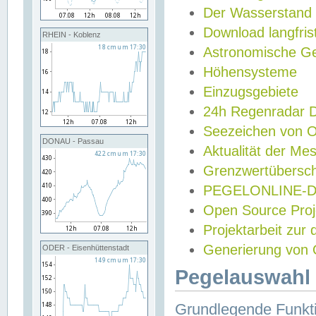
Der Wasserstand
Download langfris
RHEIN - Koblenz
Astronomische Gez
Höhensysteme
Einzugsgebiete
24h Regenradar
Seezeichen von 
DONAU - Passau
Aktualität der Me
Grenzwertübersch
PEGELONLINE-Di
Open Source Projek
Projektarbeit zur
Generierung von 
ODER - Eisenhüttenstadt
Pegelauswahl 
Grundlegende Funkti