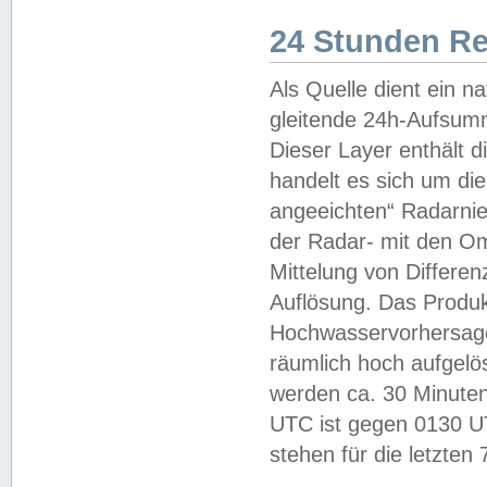
24 Stunden R
Als Quelle dient ein n
gleitende 24h-Aufsum
Dieser Layer enthält
handelt es sich um di
angeeichten“ Radarnie
der Radar- mit den O
Mittelung von Differe
Auflösung. Das Produk
Hochwasservorhersagez
räumlich hoch aufgelö
werden ca. 30 Minuten
UTC ist gegen 0130 UTC
stehen für die letzten